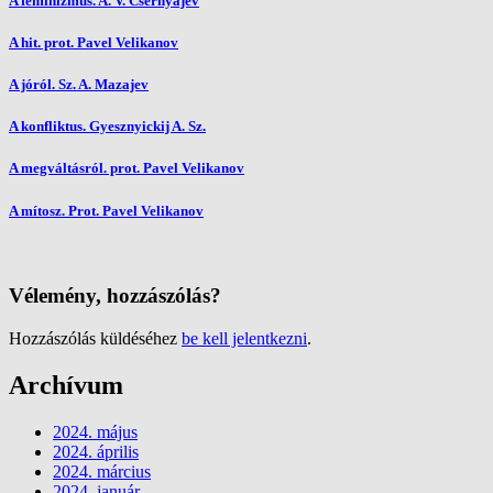
A feminizmus. A. V. Csernyajev
A hit. prot. Pavel Velikanov
A jóról. Sz. A. Mazajev
A konfliktus. Gyesznyickij A. Sz.
A megváltásról. prot. Pavel Velikanov
A mítosz. Prot. Pavel Velikanov
Vélemény, hozzászólás?
Hozzászólás küldéséhez
be kell jelentkezni
.
Archívum
2024. május
2024. április
2024. március
2024. január