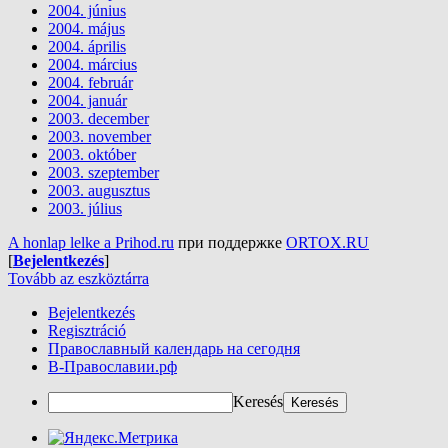
2004. június
2004. május
2004. április
2004. március
2004. február
2004. január
2003. december
2003. november
2003. október
2003. szeptember
2003. augusztus
2003. július
A honlap lelke a Prihod.ru
при поддержке
ORTOX.RU
[
Bejelentkezés
]
Tovább az eszköztárra
Bejelentkezés
Regisztráció
Православный календарь на сегодня
В-Православии.рф
Keresés