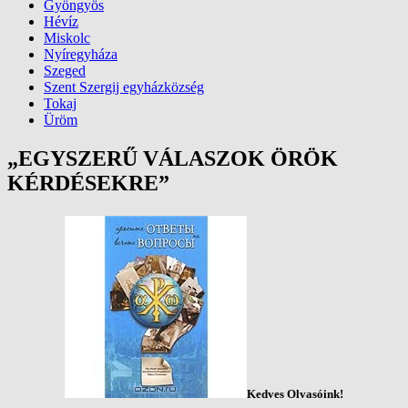
Gyöngyös
Hévíz
Miskolc
Nyíregyháza
Szeged
Szent Szergij egyházközség
Tokaj
Üröm
„EGYSZERŰ VÁLASZOK ÖRÖK
KÉRDÉSEKRE”
Kedves Olvasóink!