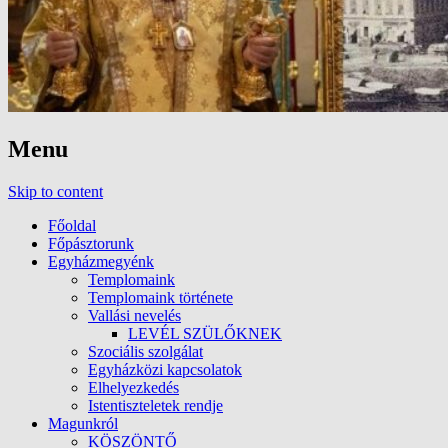
Menu
Skip to content
Főoldal
Főpásztorunk
Egyházmegyénk
Templomaink
Templomaink története
Vallási nevelés
LEVÉL SZÜLŐKNEK
Szociális szolgálat
Egyházközi kapcsolatok
Elhelyezkedés
Istentiszteletek rendje
Magunkról
KÖSZÖNTŐ