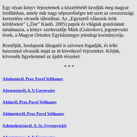
Egy olyan könyv fejezeteinek a közzétételét kezdjük meg magyar
fordításban, amely már nagy népszerűségre tett szert az oroszországi
keresztény olvasók táborában. Az „Egyszerű válaszok örök
kérdésekre” („Dar” Kiadó, 2005) papok és világiak gondolatait
tartalmazza, a könyv szerkesztője Márk (Golovkov), jegorjevszki
érsek, a Magyar Ortodox Egyházmegye jelenlegi kormányzója.
Reméljük, honlapunk látogatói is szívesen fogadják, és lelki
haszonnal olvassák majd az itt következő fejezeteket. Kérjük,
kövessék figyelemmel az újabb részeket.
* * *
A babonáról. Prot. Pavel Velikanov
A betegségről. A. V. Csernyajev
A bűnről. Prot. Pavel Velikanov
A büntetésről. Prot. Pavel Velikanov
A demokráciáról. A. Sz. Gyesznyickij