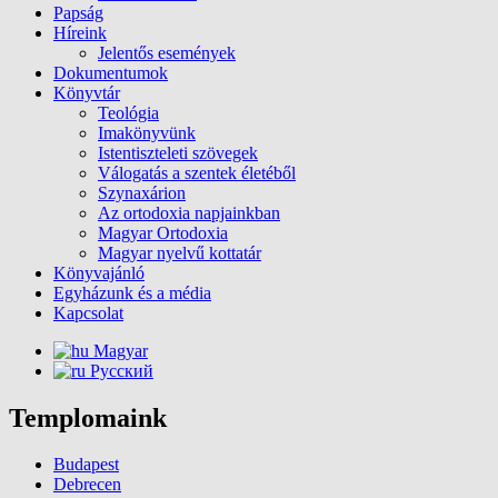
Papság
Híreink
Jelentős események
Dokumentumok
Könyvtár
Teológia
Imakönyvünk
Istentiszteleti szövegek
Válogatás a szentek életéből
Szynaxárion
Az ortodoxia napjainkban
Magyar Ortodoxia
Magyar nyelvű kottatár
Könyvajánló
Egyházunk és a média
Kapcsolat
Magyar
Русский
Templomaink
Budapest
Debrecen