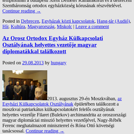
templomban a budapesti Szent Demeter Kamarakórus és a debreceni
Szentháromság ortodox egyházközség kórusának részvételével.
Continue reading
→
Posted in
Debrecen
,
Egyházak közti kapcsolatok
,
Hang-tár (Audió)
,
Hír
,
Kultúra
,
Magyarország
,
Miskolc
|
Leave a comment
Az Orosz Ortodox Egyház Külkapcsolati
Osztályának helyettes vezetője magyar
diplomatákkal találkozott
Posted on
29.08.2013
by
hungary
2013. augusztus 29-én Moszkvában,
az
Egyházi Külkapcsolatok Osztályának
épületében találkozott a
moszkvai patriarkátus külkapcsolatokért felelős osztályának
helyettes vezetője Filaret (Bulekov) archimandrita az oroszországi
magyar diplomáciai misszió helyettes vezetőjével, Nagy-Rébék
Ferenc meghatalmazott miniszterrel és Róna Ottó követségi
tanácsossal.
Continue reading
→