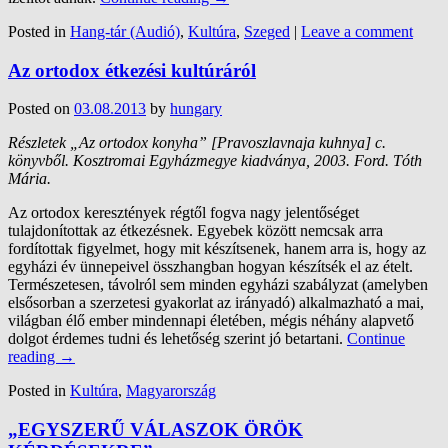
Posted in
Hang-tár (Audió)
,
Kultúra
,
Szeged
|
Leave a comment
Az ortodox étkezési kultúráról
Posted on
03.08.2013
by
hungary
Részletek „Az ortodox konyha” [Pravoszlavnaja kuhnya] c.
könyvből. Kosztromai Egyházmegye kiadványa, 2003. Ford. Tóth
Mária.
Az ortodox keresztények régtől fogva nagy jelentőséget
tulajdonítottak az étkezésnek. Egyebek között nemcsak arra
fordítottak figyelmet, hogy mit készítsenek, hanem arra is, hogy az
egyházi év ünnepeivel összhangban hogyan készítsék el az ételt.
Természetesen, távolról sem minden egyházi szabályzat (amelyben
elsősorban a szerzetesi gyakorlat az irányadó) alkalmazható a mai,
világban élő ember mindennapi életében, mégis néhány alapvető
dolgot érdemes tudni és lehetőség szerint jó betartani.
Continue
reading
→
Posted in
Kultúra
,
Magyarország
„EGYSZERŰ VÁLASZOK ÖRÖK