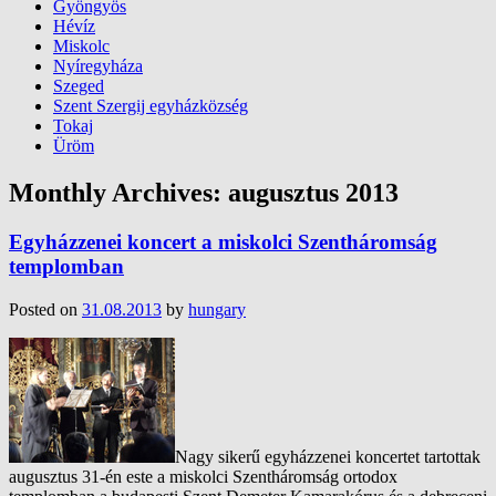
Gyöngyös
Hévíz
Miskolc
Nyíregyháza
Szeged
Szent Szergij egyházközség
Tokaj
Üröm
Monthly Archives:
augusztus 2013
Egyházzenei koncert a miskolci Szentháromság
templomban
Posted on
31.08.2013
by
hungary
Nagy sikerű egyházzenei koncertet tartottak
augusztus 31-én este a miskolci Szentháromság ortodox