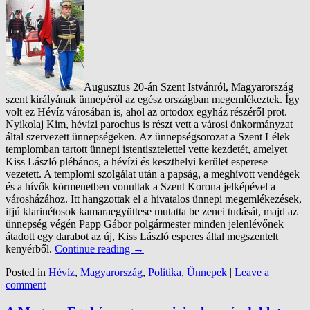
Augusztus 20-án Szent Istvánról, Magyarország
szent királyának ünnepéről az egész országban megemlékeztek. Így
volt ez Hévíz városában is, ahol az ortodox egyház részéről prot.
Nyikolaj Kim, hévízi parochus is részt vett a városi önkormányzat
által szervezett ünnepségeken. Az ünnepségsorozat a Szent Lélek
templomban tartott ünnepi istentisztelettel vette kezdetét, amelyet
Kiss László plébános, a hévízi és keszthelyi kerület esperese
vezetett. A templomi szolgálat után a papság, a meghívott vendégek
és a hívők körmenetben vonultak a Szent Korona jelképével a
városházához. Itt hangzottak el a hivatalos ünnepi megemlékezések,
ifjú klarinétosok kamaraegyüttese mutatta be zenei tudását, majd az
ünnepség végén Papp Gábor polgármester minden jelenlévőnek
átadott egy darabot az új, Kiss László esperes által megszentelt
kenyérből.
Continue reading
→
Posted in
Hévíz
,
Magyarország
,
Politika
,
Űnnepek
|
Leave a
comment