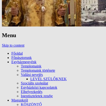
Menu
Skip to content
Főoldal
Főpásztorunk
Egyházmegyénk
Templomaink
Templomaink története
Vallási nevelés
LEVÉL SZÜLŐKNEK
Szociális szolgálat
Egyházközi kapcsolatok
Elhelyezkedés
Istentiszteletek rendje
Magunkról
KÖSZÖNTŐ