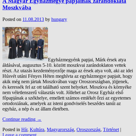
A Magyar Egyházmegye papjainak zarándoklata
Moszkvába
Posted on
11.08.2013
by
hungary
Egyházmegyénk papjai, Márk érsek atya
áldásával, augusztus 5-10. között moszkvai zarándoklaton vettek
részt. Az utazás kezdeményezője maga az érsek atya volt, aki az idei
Húsvét utáni Fényes Héten meghívta az egyházmegye papjait, hogy
akik még nem jártak Moszkvában vagy Oroszországban, jöjjenek,
és keressék fel az ott található szent helyeket. Moszkva és környéke
nem véletlenszerű választás volt. Jóllehet az Orosz Egyház első
főpapjának a székhelye, emellett számos emlékét őrzi az egyetemes
ortodoxiának, amelyek az isteni gondviselés beszédes tanúi az
egyház, a nép és az állam életében.
Continue reading
→
Posted in
Hír
,
Kultúra
,
Magyarország
,
Oroszország
,
Történet
|
Leave a comment