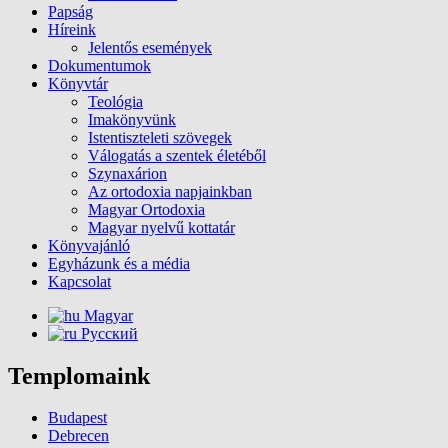
Papság
Híreink
Jelentős események
Dokumentumok
Könyvtár
Teológia
Imakönyvünk
Istentiszteleti szövegek
Válogatás a szentek életéből
Szynaxárion
Az ortodoxia napjainkban
Magyar Ortodoxia
Magyar nyelvű kottatár
Könyvajánló
Egyházunk és a média
Kapcsolat
Magyar
Русский
Templomaink
Budapest
Debrecen