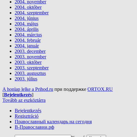
2004. november
2004. október
2004. szeptember
2004. június
2004. május
2004. április
2004. március
2004. február
2004. január
2003. december
2003. november
2003. október
2003. szeptember
2003. augusztus
2003. július
A honlap lelke a Prihod.ru
при поддержке
ORTOX.RU
[
Bejelentkezés
]
Tovább az eszköztárra
Bejelentkezés
Regisztráció
Православный календарь на сегодня
В-Православии.рф