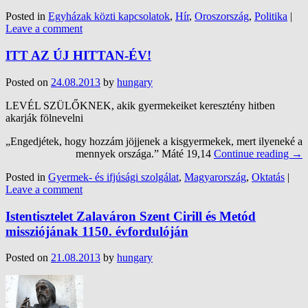
Posted in
Egyházak közti kapcsolatok
,
Hír
,
Oroszország
,
Politika
|
Leave a comment
ITT AZ ÚJ HITTAN-ÉV!
Posted on
24.08.2013
by
hungary
LEVÉL SZÜLŐKNEK, akik gyermekeiket keresztény hitben
akarják fölnevelni
„Engedjétek, hogy hozzám jöjjenek a kisgyermekek, mert ilyeneké a
mennyek országa.” Máté 19,14
Continue reading
→
Posted in
Gyermek- és ifjúsági szolgálat
,
Magyarország
,
Oktatás
|
Leave a comment
Istentisztelet Zalaváron Szent Cirill és Metód
missziójának 1150. évfordulóján
Posted on
21.08.2013
by
hungary