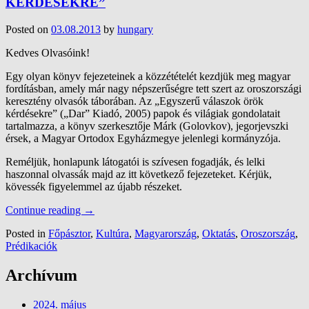
KÉRDÉSEKRE”
Posted on
03.08.2013
by
hungary
Kedves Olvasóink!
Egy olyan könyv fejezeteinek a közzétételét kezdjük meg magyar
fordításban, amely már nagy népszerűségre tett szert az oroszországi
keresztény olvasók táborában. Az „Egyszerű válaszok örök
kérdésekre” („Dar” Kiadó, 2005) papok és világiak gondolatait
tartalmazza, a könyv szerkesztője Márk (Golovkov), jegorjevszki
érsek, a Magyar Ortodox Egyházmegye jelenlegi kormányzója.
Reméljük, honlapunk látogatói is szívesen fogadják, és lelki
haszonnal olvassák majd az itt következő fejezeteket. Kérjük,
kövessék figyelemmel az újabb részeket.
Continue reading
→
Posted in
Főpásztor
,
Kultúra
,
Magyarország
,
Oktatás
,
Oroszország
,
Prédikaciók
Archívum
2024. május