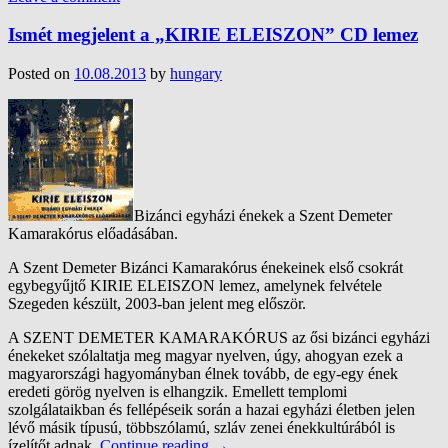
Ismét megjelent a „KIRIE ELEISZON” CD lemez
Posted on
10.08.2013
by
hungary
Bizánci egyházi énekek a Szent Demeter
Kamarakórus előadásában.
A Szent Demeter Bizánci Kamarakórus énekeinek első csokrát
egybegyűjtő KIRIE ELEISZON lemez, amelynek felvétele
Szegeden készült, 2003-ban jelent meg először.
A SZENT DEMETER KAMARAKÓRUS az ősi bizánci egyházi
énekeket szólaltatja meg magyar nyelven, úgy, ahogyan ezek a
magyarországi hagyományban élnek tovább, de egy-egy ének
eredeti görög nyelven is elhangzik. Emellett templomi
szolgálataikban és fellépéseik során a hazai egyházi életben jelen
lévő másik típusú, többszólamú, szláv zenei énekkultúrából is
ízelítőt adnak.
Continue reading
→