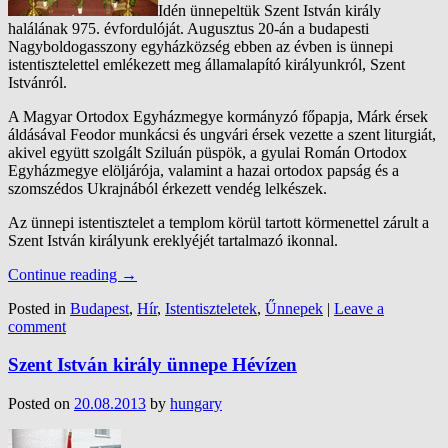
Idén ünnepeltük Szent István király
halálának 975. évfordulóját. Augusztus 20-án a budapesti
Nagyboldogasszony egyházközség ebben az évben is ünnepi
istentisztelettel emlékezett meg államalapító királyunkról, Szent
Istvánról.
A Magyar Ortodox Egyházmegye kormányzó főpapja, Márk érsek
áldásával Feodor munkácsi és ungvári érsek vezette a szent liturgiát,
akivel együtt szolgált Sziluán püspök, a gyulai Román Ortodox
Egyházmegye elöljárója, valamint a hazai ortodox papság és a
szomszédos Ukrajnából érkezett vendég lelkészek.
Az ünnepi istentisztelet a templom körül tartott körmenettel zárult a
Szent István királyunk ereklyéjét tartalmazó ikonnal.
Continue reading
→
Posted in
Budapest
,
Hír
,
Istentiszteletek
,
Űnnepek
|
Leave a
comment
Szent István király ünnepe Hévízen
Posted on
20.08.2013
by
hungary