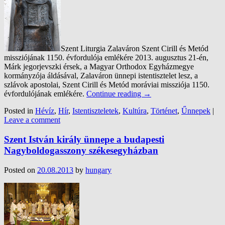
Szent Liturgia Zalaváron Szent Cirill és Metód
missziójának 1150. évfordulója emlékére 2013. augusztus 21-én,
Márk jegorjevszki érsek, a Magyar Orthodox Egyházmegye
kormányzója áldásával, Zalaváron ünnepi istentisztelet lesz, a
szlávok apostolai, Szent Cirill és Metód moráviai missziója 1150.
évfordulójának emlékére.
Continue reading
→
Posted in
Hévíz
,
Hír
,
Istentiszteletek
,
Kultúra
,
Történet
,
Űnnepek
|
Leave a comment
Szent István király ünnepe a budapesti
Nagyboldogasszony székesegyházban
Posted on
20.08.2013
by
hungary