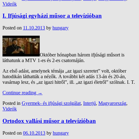
Videók
I. Ifjúsági egyházi műsor a televízióban
Posted on
11.10.2013
by
hungary
Október hónapban három ifjúsági műsort is
láthatunk a MTV 1-es és 2-es csatornáján.
Az első adást, amelynek témája „az igazi szeretet” volt, október
hatodikán láthatták a nézők. A további két adás 13-án és 20-án,
vasárnap lesz, és „az igazi hitről”, ill. „az igazi életről” szólnak. I. T.
Continue reading
→
Posted in
Gyermek- és ifjúsági szolgálat
,
Interjú
,
Magyarország
,
Videók
Ortodox vallási műsor a televízióban
Posted on
06.10.2013
by
hungary