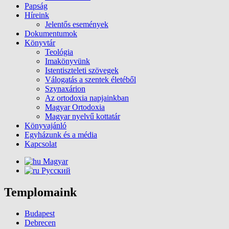
Papság
Híreink
Jelentős események
Dokumentumok
Könyvtár
Teológia
Imakönyvünk
Istentiszteleti szövegek
Válogatás a szentek életéből
Szynaxárion
Az ortodoxia napjainkban
Magyar Ortodoxia
Magyar nyelvű kottatár
Könyvajánló
Egyházunk és a média
Kapcsolat
Magyar
Русский
Templomaink
Budapest
Debrecen