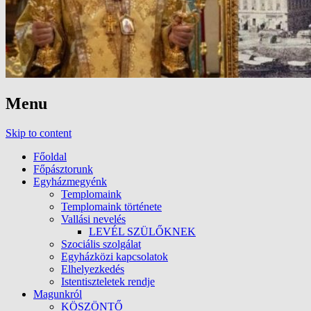
Menu
Skip to content
Főoldal
Főpásztorunk
Egyházmegyénk
Templomaink
Templomaink története
Vallási nevelés
LEVÉL SZÜLŐKNEK
Szociális szolgálat
Egyházközi kapcsolatok
Elhelyezkedés
Istentiszteletek rendje
Magunkról
KÖSZÖNTŐ