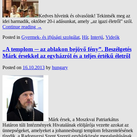
Kedves híveink és olvasóink! Tekintsék meg az
idei harmadik, október 20-i adásunkat, amely „az igazi életről” szól.
Continue reading
→
Posted in
Gyermek- és ifjúsági szolgálat
,
Hír
,
Interjú
,
Videók
„A templom ─ az ablakon bejövő fény”. Beszélgetés
Márk érsekkel az egyházról és a teljes értékű életről
Posted on
16.10.2013
by
hungary
Márk érsek, a Moszkvai Patriarkátus
Határon túli Intézmények Hivatalának elöljárója vezette azokat az
ünnepségeket, amelyeket a johannesburgi templom felszentelésének
tízedik, a Radonyezsi Szent Szergij egyházközség megalapításának