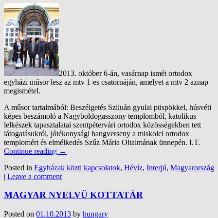
2013. október 6-án, vasárnap ismét ortodox
egyházi műsor lesz az mtv 1-es csatornáján, amelyet a mtv 2 aznap
megismétel.
A műsor tartalmából: Beszélgetés Sziluán gyulai püspökkel, húsvéti
képes beszámoló a Nagyboldogasszony templomból, katolikus
lelkészek tapasztalatai szentpétervári ortodox közösségekben tett
látogatásukról, jótékonysági hangverseny a miskolci ortodox
templomért és elmélkedés Szűz Mária Oltalmának ünnepén. I.T.
Continue reading
→
Posted in
Egyházak közti kapcsolatok
,
Hévíz
,
Interjú
,
Magyarország
|
Leave a comment
MAGYAR NYELVŰ KOTTATÁR
Posted on
01.10.2013
by
hungary