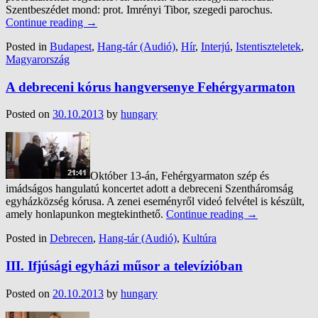
Szentbeszédet mond: prot. Imrényi Tibor, szegedi parochus.
Continue reading
→
Posted in
Budapest
,
Hang-tár (Audió)
,
Hír
,
Interjú
,
Istentiszteletek
,
Magyarország
A debreceni kórus hangversenye Fehérgyarmaton
Posted on
30.10.2013
by
hungary
Október 13-án, Fehérgyarmaton szép és
imádságos hangulatú koncertet adott a debreceni Szentháromság
egyházközség kórusa. A zenei eseményről videó felvétel is készült,
amely honlapunkon megtekinthető.
Continue reading
→
Posted in
Debrecen
,
Hang-tár (Audió)
,
Kultúra
III. Ifjúsági egyházi műsor a televízióban
Posted on
20.10.2013
by
hungary