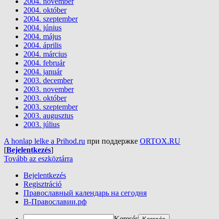
2004. november
2004. október
2004. szeptember
2004. június
2004. május
2004. április
2004. március
2004. február
2004. január
2003. december
2003. november
2003. október
2003. szeptember
2003. augusztus
2003. július
A honlap lelke a Prihod.ru
при поддержке
ORTOX.RU
[
Bejelentkezés
]
Tovább az eszköztárra
Bejelentkezés
Regisztráció
Православный календарь на сегодня
В-Православии.рф
Keresés