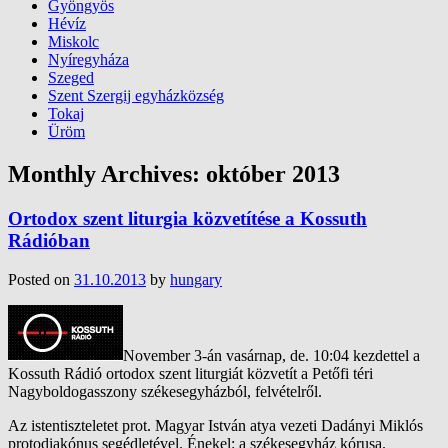
Gyöngyös
Hévíz
Miskolc
Nyíregyháza
Szeged
Szent Szergij egyházközség
Tokaj
Üröm
Monthly Archives:
október 2013
Ortodox szent liturgia közvetítése a Kossuth
Rádióban
Posted on
31.10.2013
by
hungary
November 3-án vasárnap, de. 10:04 kezdettel a
Kossuth Rádió ortodox szent liturgiát közvetít a Petőfi téri
Nagyboldogasszony székesegyházból, felvételről.
Az istentiszteletet prot. Magyar István atya vezeti Dadányi Miklós
protodiakónus segédletével. Énekel: a székesegyház kórusa.