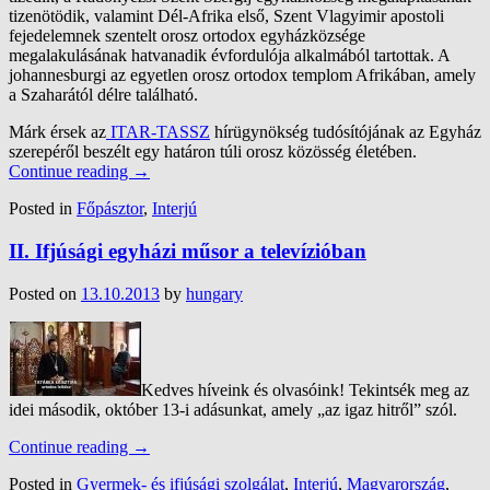
tizenötödik, valamint Dél-Afrika első, Szent Vlagyimir apostoli
fejedelemnek szentelt orosz ortodox egyházközsége
megalakulásának hatvanadik évfordulója alkalmából tartottak. A
johannesburgi az egyetlen orosz ortodox templom Afrikában, amely
a Szaharától délre található.
Márk érsek az
ITAR-TASSZ
hírügynökség tudósítójának az Egyház
szerepéről beszélt egy határon túli orosz közösség életében.
Continue reading
→
Posted in
Főpásztor
,
Interjú
II. Ifjúsági egyházi műsor a televízióban
Posted on
13.10.2013
by
hungary
Kedves híveink és olvasóink! Tekintsék meg az
idei második, október 13-i adásunkat, amely „az igaz hitről” szól.
Continue reading
→
Posted in
Gyermek- és ifjúsági szolgálat
,
Interjú
,
Magyarország
,