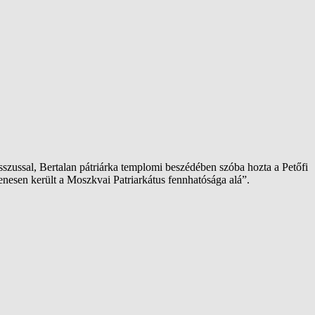
szussal, Bertalan pátriárka templomi beszédében szóba hozta a Petőfi
nesen került a Moszkvai Patriarkátus fennhatósága alá”.