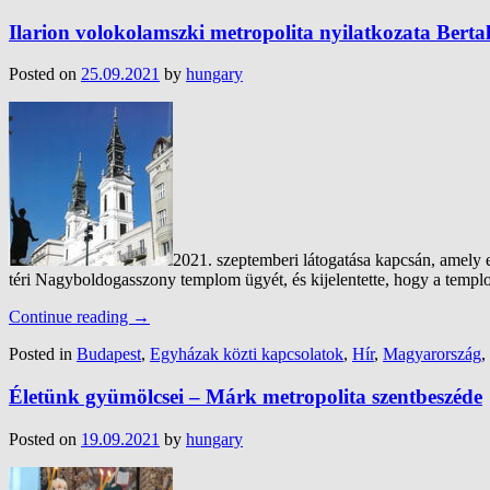
Ilarion volokolamszki metropolita nyilatkozata Berta
Posted on
25.09.2021
by
hungary
2021. szeptemberi látogatása kapcsán, amely 
téri Nagyboldogasszony templom ügyét, és kijelentette, hogy a templ
Continue reading
→
Posted in
Budapest
,
Egyházak közti kapcsolatok
,
Hír
,
Magyarország
,
Életünk gyümölcsei – Márk metropolita szentbeszéde
Posted on
19.09.2021
by
hungary