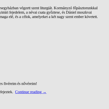
segyházban végzett szent liturgiát. Kormányzó főpásztorunkkal
imiri fejedelem, a névai csata győztese, és Dániel moszkvai
maga elé, és a célok, amelyeket a két nagy szent ember követett.
ves fivéreim és nővéreim!
efejeztek.
Continue reading
→