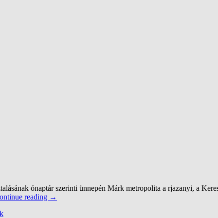
alásának ónaptár szerinti ünnepén Márk metropolita a rjazanyi, a Keres
ontinue reading
→
k