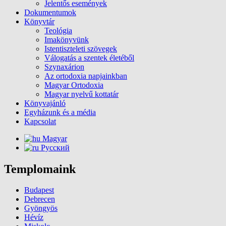
Jelentős események
Dokumentumok
Könyvtár
Teológia
Imakönyvünk
Istentiszteleti szövegek
Válogatás a szentek életéből
Szynaxárion
Az ortodoxia napjainkban
Magyar Ortodoxia
Magyar nyelvű kottatár
Könyvajánló
Egyházunk és a média
Kapcsolat
Magyar
Русский
Templomaink
Budapest
Debrecen
Gyöngyös
Hévíz