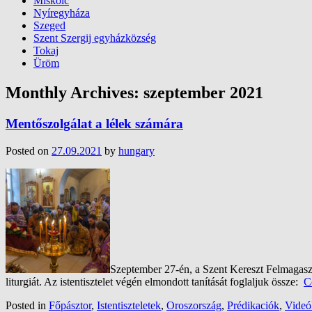
Miskolc
Nyíregyháza
Szeged
Szent Szergij egyházközség
Tokaj
Üröm
Monthly Archives:
szeptember 2021
Mentőszolgálat a lélek számára
Posted on
27.09.2021
by
hungary
Szeptember 27-én, a Szent Kereszt Felmagaszt
liturgiát. Az istentisztelet végén elmondott tanítását foglaljuk össze:
C
Posted in
Főpásztor
,
Istentiszteletek
,
Oroszország
,
Prédikaciók
,
Videó