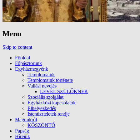
Menu
Skip to content
Főoldal
Főpásztorunk
Egyházmegyénk
Templomaink
Templomaink története
Vallási nevelés
LEVÉL SZÜLŐKNEK
Szociális szolgálat
Egyházközi kapcsolatok
Elhelyezkedés
Istentiszteletek rendje
Magunkról
KÖSZÖNTŐ
Papság
Híreink