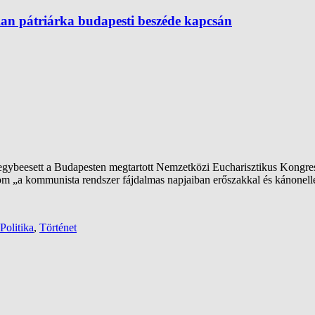
lan pátriárka budapesti beszéde kapcsán
egybeesett a Budapesten megtartott Nemzetközi Eucharisztikus Kongres
om „a kommunista rendszer fájdalmas napjaiban erőszakkal és kánonelle
Politika
,
Történet