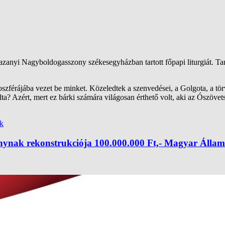
azanyi Nagyboldogasszony székesegyházban tartott főpapi liturgiát. T
zférájába vezet be minket. Közeledtek a szenvedései, a Golgota, a törvé
ta? Azért, mert ez bárki számára világosan érthető volt, aki az Ószövetsé
k
nynak rekonstrukciója 100.000.000 Ft,- Magyar Állami