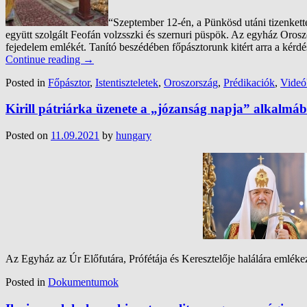
“Szeptember 12-én, a Pünkösd utáni tizenket
együtt szolgált Feofán volzsszki és szernuri püspök. Az egyház Orosz
fejedelem emlékét. Tanító beszédében főpásztorunk kitért arra a kérdé
Continue reading
→
Posted in
Főpásztor
,
Istentiszteletek
,
Oroszország
,
Prédikaciók
,
Videó
Kirill pátriárka üzenete a „józanság napja” alkalmáb
Posted on
11.09.2021
by
hungary
Az Egyház az Úr Előfutára, Prófétája és Keresztelője halálára emlékez
Posted in
Dokumentumok