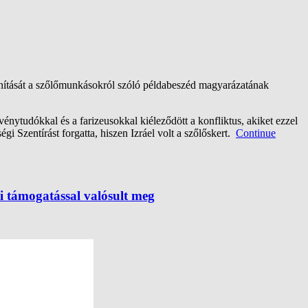
anítását a szőlőmunkásokról szóló példabeszéd magyarázatának
nytudókkal és a farizeusokkal kiéleződött a konfliktus, akiket ezzel
gi Szentírást forgatta, hiszen Izráel volt a szőlőskert.
Continue
 támogatással valósult meg