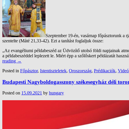
Szeptember 19-én, vasárnap főpásztorunk a rj
szentelte (Máté 21,33-42). Ezt a tanítást foglaljuk össze:
„
Az evangéliumi példabeszéd az Üdvözítő utolsó földi napjainak atmos
a példabeszéddel leplezett le. Miért épp a szőlőskert példázatát használ
reading
→
Posted in
Főpásztor
,
Istentiszteletek
,
Oroszország
,
Prédikaciók
,
Videó
Budapesti Nagyboldogasszony székesegyház déli toro
Posted on
15.09.2021
by
hungary