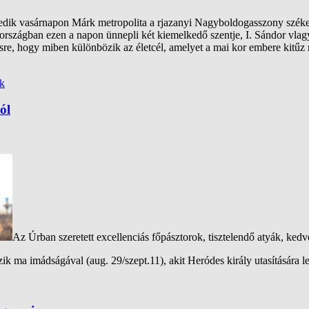
tedik vasárnapon Márk metropolita a rjazanyi Nagyboldogasszony széke
országban ezen a napon ünnepli két kiemelkedő szentje, I. Sándor vlagy
sre, hogy miben különbözik az életcél, amelyet a mai kor embere kitűz 
k
ól
Az Úrban szeretett excellenciás főpásztorok, tisztelendő atyák, ked
ik ma imádságával (aug. 29/szept.11), akit Heródes király utasítására l