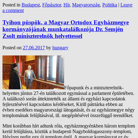
Posted in
Budapest
,
Főpásztor
,
Hír
,
Magyarország
,
Politika
|
Leave
a comment
Tyihon püspök, a Magyar Ortodox Egyházmegye
kormányzójának munkatalálkozója Dr. Semjén
Zsolt miniszterelnök helyettessel
Posted on
27.06.2017
by
hungary
Főpapunk és a miniszterelnök-
helyettes június 27-én találkozott egymással a parlament épületében.
A találkozó során áttekintették az állami és egyházi kapcsolatok
fejlesztésével kapcsolatos kérdéseket, Kirill pátriárka ebben az
évben esedékes magyarországi látogatását, és az egyházmegye négy
templomának felújításával, ill. megépítésével összefüggő teendőket.
Mint korábban hírt adtunk róla, egyházmegyénkben három templom
kerül felújításra, köztük a budapesti Nagyboldogasszony-templom,
Hévízen pedig egy új templom épül. A magyar kormányzat ez év