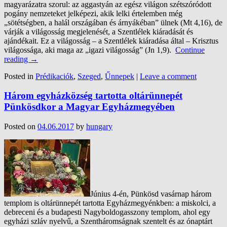
magyarázatra szorul: az aggastyán az egész világon szétszóródott
pogány nemzeteket jelképezi, akik lelki értelemben még
„sötétségben, a halál országában és árnyákéban” ülnek (Mt 4,16), de
várják a világosság megjelenését, a Szentlélek kiáradását és
ajándékait. Ez a világosság – a Szentlélek kiáradása által – Krisztus
világossága, aki maga az „igazi világosság” (Jn 1,9).
Continue
reading
→
Posted in
Prédikaciók
,
Szeged
,
Űnnepek
|
Leave a comment
Három egyházközség tartotta oltárünnepét
Pünkösdkor a Magyar Egyházmegyében
Posted on
04.06.2017
by
hungary
Június 4-én, Pünkösd vasárnap három
templom is oltárünnepét tartotta Egyházmegyénkben: a miskolci, a
debreceni és a budapesti Nagyboldogasszony templom, ahol egy
egyházi szláv nyelvű, a Szentháromságnak szentelt és az ónaptárt