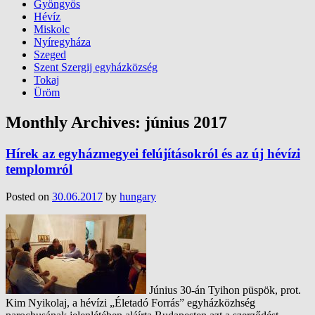
Gyöngyös
Hévíz
Miskolc
Nyíregyháza
Szeged
Szent Szergij egyházközség
Tokaj
Üröm
Monthly Archives:
június 2017
Hírek az egyházmegyei felújításokról és az új hévízi
templomról
Posted on
30.06.2017
by
hungary
Június 30-án Tyihon püspök, prot.
Kim Nyikolaj, a hévízi „Életadó Forrás” egyházközhség