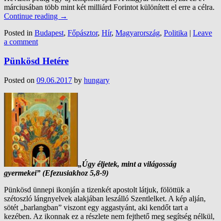
márciusában több mint két milliárd Forintot különített el erre a célra.
Continue reading
→
Posted in
Budapest
,
Főpásztor
,
Hír
,
Magyarország
,
Politika
|
Leave
a comment
Pünkösd Hetére
Posted on
09.06.2017
by
hungary
„Úgy éljetek, mint a világosság
gyermekei”
(Efezusiakhoz 5,8-9)
Pünkösd ünnepi ikonján a tizenkét apostolt látjuk, fölöttük a
szétoszló lángnyelvek alakjában leszálló Szentlelket. A kép alján,
sötét „barlangban” viszont egy aggastyánt, aki kendőt tart a
kezében. Az ikonnak ez a részlete nem fejthető meg segítség nélkül,