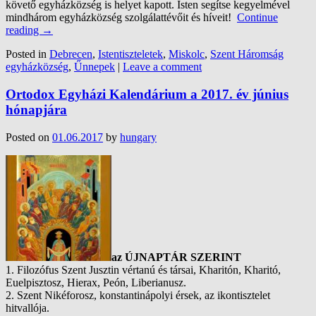
követő egyházközség is helyet kapott.
Isten segítse kegyelmével
mindhárom egyházközség szolgálattévőit és híveit!
Continue
reading
→
Posted in
Debrecen
,
Istentiszteletek
,
Miskolc
,
Szent Háromság
egyházközség
,
Űnnepek
|
Leave a comment
Ortodox Egyházi Kalendárium a 2017. év június
hónapjára
Posted on
01.06.2017
by
hungary
az ÚJNAPTÁR SZERINT
1. Filozófus Szent Jusztin vértanú és társai, Kharitón, Kharitó,
Euelpisztosz, Hierax, Peón, Liberianusz.
2. Szent Nikéforosz, konstantinápolyi érsek, az ikontisztelet
hitvallója.