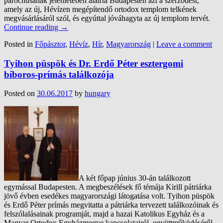
parochusának jelenlétében aláírta Budapesten azt a szerződést,
amely az új, Hévízen megépítendő ortodox templom telkének
megvásárlásáról szól, és egyúttal jóváhagyta az új templom tervét.
Continue reading
→
Posted in
Főpásztor
,
Hévíz
,
Hír
,
Magyarország
|
Leave a comment
Tyihon püspök és Dr. Erdő Péter esztergomi
bíboros-prímás találkozója
Posted on
30.06.2017
by
hungary
A két főpap június 30-án találkozott
egymással Budapesten. A megbeszélések fő témája Kirill pátriárka
jövő évben esedékes magyarországi látogatása volt. Tyihon püspök
és Erdő Péter prímás megvitatta a pátriárka tervezett találkozóinak és
felszólalásainak programját, majd a hazai Katolikus Egyház és a
Magyar Ortodox Egyházmegye kapcsolatairól, együttműködéséről