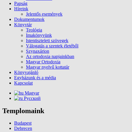
Papság
Híreink
Jelentős események
Dokumentumok
Könyvtár
Teológia
Imakönyvünk
Istentiszteleti szövegek
Válogatás a szentek életéből
Szynaxárion
Az ortodoxia napjainkban
Magyar Ortodoxia
Magyar nyelvű kottatár
Könyvajánló
Egyházunk és a média
Kapcsolat
Magyar
Русский
Templomaink
Budapest
Debrecen