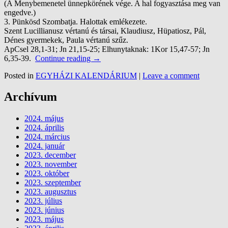
(A Menybemenetel ünnepkörének vége. A hal fogyasztása meg van
engedve.)
3. Pünkösd Szombatja. Halottak emlékezete.
Szent Lucillianusz vértanú és társai, Klaudiusz, Hüpatiosz, Pál,
Dénes gyermekek, Paula vértanú szűz.
ApCsel 28,1-31; Jn 21,15-25; Elhunytaknak: 1Kor 15,47-57; Jn
6,35-39.
Continue reading
→
Posted in
EGYHÁZI KALENDÁRIUM
|
Leave a comment
Archívum
2024. május
2024. április
2024. március
2024. január
2023. december
2023. november
2023. október
2023. szeptember
2023. augusztus
2023. július
2023. június
2023. május