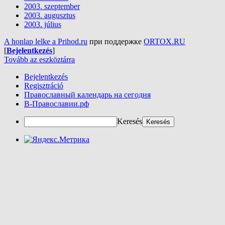
2003. szeptember
2003. augusztus
2003. július
A honlap lelke a Prihod.ru
при поддержке
ORTOX.RU
[
Bejelentkezés
]
Tovább az eszköztárra
Bejelentkezés
Regisztráció
Православный календарь на сегодня
В-Православии.рф
Keresés