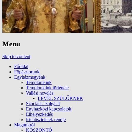
Menu
Skip to content
Főoldal
Főpásztorunk
Egyházmegyénk
Templomaink
Templomaink története
Vallási nevelés
LEVÉL SZÜLŐKNEK
Szociális szolgálat
Egyházközi kapcsolatok
Elhelyezkedés
Istentiszteletek rendje
Magunkról
KÖSZÖNTŐ