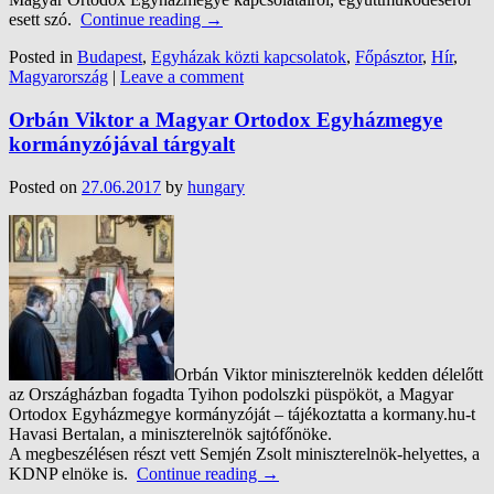
esett szó.
Continue reading
→
Posted in
Budapest
,
Egyházak közti kapcsolatok
,
Főpásztor
,
Hír
,
Magyarország
|
Leave a comment
Orbán Viktor a Magyar Ortodox Egyházmegye
kormányzójával tárgyalt
Posted on
27.06.2017
by
hungary
Orbán Viktor miniszterelnök kedden délelőtt
az Országházban fogadta Tyihon podolszki püspököt, a Magyar
Ortodox Egyházmegye kormányzóját – tájékoztatta a kormany.hu-t
Havasi Bertalan, a miniszterelnök sajtófőnöke.
A megbeszélésen részt vett Semjén Zsolt miniszterelnök-helyettes, a
KDNP elnöke is.
Continue reading
→