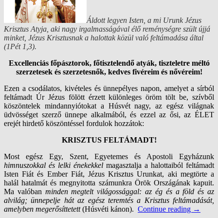
Áldott legyen Isten,
a mi Urunk Jézus
Krisztus Atyja,
aki nagy irgalmasságával élő reménységre szült újjá
minket,
Jézus Krisztusnak a halottak közül való feltámadása által
(1Pét 1,3).
Excellenciás főpásztorok, főtisztelendő atyák, tiszteletre méltó
szerzetesek és szerzetesnők, kedves fivéreim és nővéreim!
Ezen a csodálatos, kivételes és ünnepélyes napon, amelyet a sírból
feltámadt Úr Jézus fölött érzett különleges öröm tölt be, szívből
köszöntelek mindannyiótokat a Húsvét nagy, az egész világnak
üdvösséget szerző ünnepe alkalmából, és ezzel az ősi,
az ÉLET
erejét hirdető köszöntéssel fordulok hozzátok:
KRISZTUS FELTÁMADT!
Most egész Egy, Szent, Egyetemes és Apostoli Egyházunk
himnuszokkal és lelki énekekkel
magasztalja a halottaiból feltámadt
Isten Fiát és Ember Fiát, Jézus Krisztus Urunkat, aki megtörte a
halál hatalmát és megnyitotta számunkra Örök Országának kapuit.
Ma valóban
minden megtelt világossággal: az ég és a föld és az
alvilág; ünnepelje hát az egész teremtés a Krisztus feltámadását,
amelyben megerősíttetett
(Húsvéti kánon).
Continue reading
→