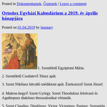
Posted in
Dokumentumok
,
Űnnepek
|
Leave a comment
Ortodox Egyházi Kalendárium a 2019. év április
hónapjára
Posted on
01.04.2019
by
hungary
1.
Szentéletű Egyiptomi Mária.
2. Szentéletű Csodatevő Titusz apát.
3. Szent Nikétasz hitvalló médikioni apát. Énekszerző Szent József.
1
4.
Maleon-hegyi
Szent György. Szent Theodulosz felolvasó és
Agathopusz diakónus thesszalonikai vértanúk.
5. Szent Claudius, Diodórosz, Victor, Victorinus, Papiasz, Szerapión