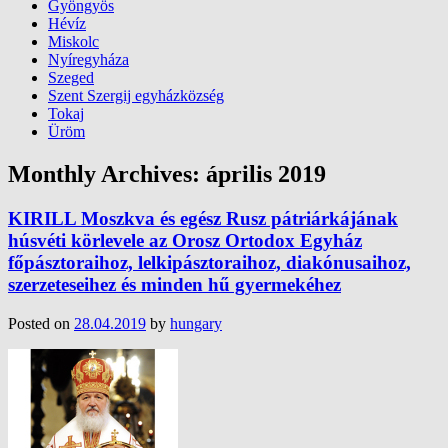
Gyöngyös
Hévíz
Miskolc
Nyíregyháza
Szeged
Szent Szergij egyházközség
Tokaj
Üröm
Monthly Archives:
április 2019
KIRILL Moszkva és egész Rusz pátriárkájának
húsvéti körlevele az Orosz Ortodox Egyház
főpásztoraihoz, lelkipásztoraihoz, diakónusaihoz,
szerzeteseihez és minden hű gyermekéhez
Posted on
28.04.2019
by
hungary