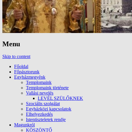
Menu
Skip to content
Főoldal
Főpásztorunk
Egyházmegyénk
Templomaink
Templomaink története
Vallási nevelés
LEVÉL SZÜLŐKNEK
Szociális szolgálat
Egyházközi kapcsolatok
Elhelyezkedés
Istentiszteletek rendje
Magunkról
KÖSZÖNTŐ