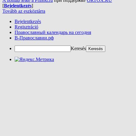
A honlap lelke a Prihod.ru
при поддержке
ORTOX.RU
[
Bejelentkezés
]
Tovább az eszköztárra
Bejelentkezés
Regisztráció
Православный календарь на сегодня
В-Православии.рф
Keresés