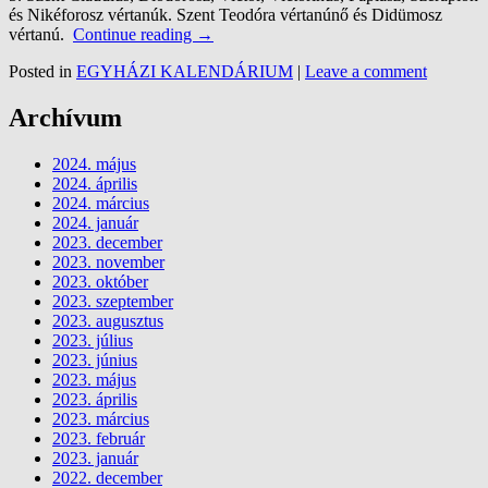
és Nikéforosz vértanúk. Szent Teodóra vértanúnő és Didümosz
vértanú.
Continue reading
→
Posted in
EGYHÁZI KALENDÁRIUM
|
Leave a comment
Archívum
2024. május
2024. április
2024. március
2024. január
2023. december
2023. november
2023. október
2023. szeptember
2023. augusztus
2023. július
2023. június
2023. május
2023. április
2023. március
2023. február
2023. január
2022. december