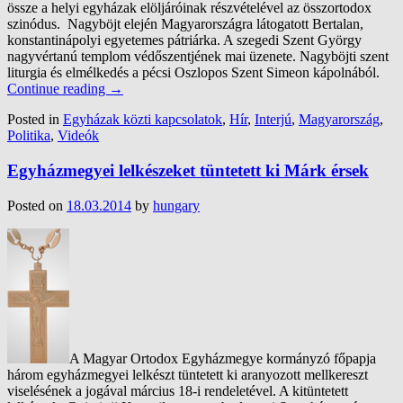
össze a helyi egyházak elöljáróinak részvételével az összortodox
szinódus. Nagyböjt elején Magyarországra látogatott Bertalan,
konstantinápolyi egyetemes pátriárka. A szegedi Szent György
nagyvértanú templom védőszentjének mai üzenete. Nagyböjti szent
liturgia és elmélkedés a pécsi Oszlopos Szent Simeon kápolnából.
Continue reading
→
Posted in
Egyházak közti kapcsolatok
,
Hír
,
Interjú
,
Magyarország
,
Politika
,
Videók
Egyházmegyei lelkészeket tüntetett ki Márk érsek
Posted on
18.03.2014
by
hungary
A Magyar Ortodox Egyházmegye kormányzó főpapja
három egyházmegyei lelkészt tüntetett ki aranyozott mellkereszt
viselésének a jogával március 18-i rendeletével. A kitüntetett