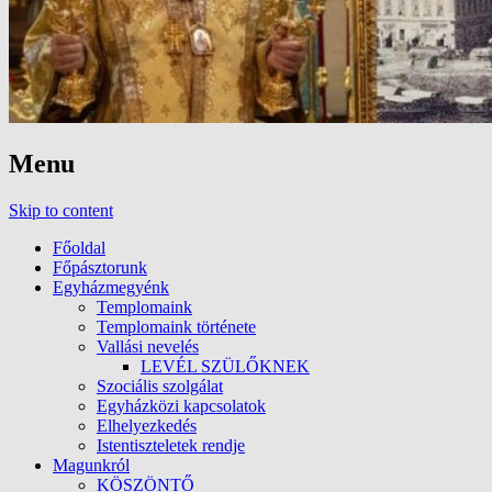
Menu
Skip to content
Főoldal
Főpásztorunk
Egyházmegyénk
Templomaink
Templomaink története
Vallási nevelés
LEVÉL SZÜLŐKNEK
Szociális szolgálat
Egyházközi kapcsolatok
Elhelyezkedés
Istentiszteletek rendje
Magunkról
KÖSZÖNTŐ