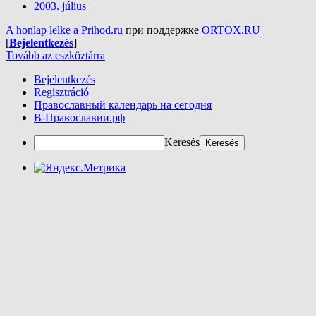
2003. július
A honlap lelke a Prihod.ru
при поддержке
ORTOX.RU
[
Bejelentkezés
]
Tovább az eszköztárra
Bejelentkezés
Regisztráció
Православный календарь на сегодня
В-Православии.рф
Keresés