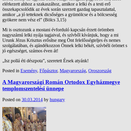
elérkezett ahhoz a szakaszához, amikor a lelki és a testi erő
összekapcsolódik az évek során szerzett gazdag tapasztalattal,
amikor „a jó tetteknek dicsőséges a gyümölcse és a bölcsesség
gyökere nem vész el” (Bölcs 3,15)
Mi is osztozunk a mostani évforduló kapcsán érzett örömben
nagyszámú lelki nyája tagjaival, és szívből kívánjuk, hogy a mi
Urunk Jézus Krisztus erősítse meg Önt felelősségteljes és nemes
szolgálatában, és ajándékozzon Önnek lelki békét, szívbéli örömet s
jó egészséget, számos éven át!
„Ιsz pollá éti dészpota”, szeretett Érsek atyánk!
Posted in
Esemény
,
Főpásztor
,
Magyarország
,
Oroszország
A Magyarországi Román Ortodox Egyházmegye
templomszentelési ünnepe
Posted on
30.03.2014
by
hungary