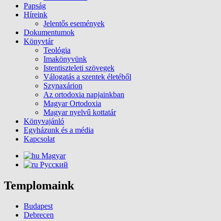
Papság
Híreink
Jelentős események
Dokumentumok
Könyvtár
Teológia
Imakönyvünk
Istentiszteleti szövegek
Válogatás a szentek életéből
Szynaxárion
Az ortodoxia napjainkban
Magyar Ortodoxia
Magyar nyelvű kottatár
Könyvajánló
Egyházunk és a média
Kapcsolat
Magyar
Русский
Templomaink
Budapest
Debrecen