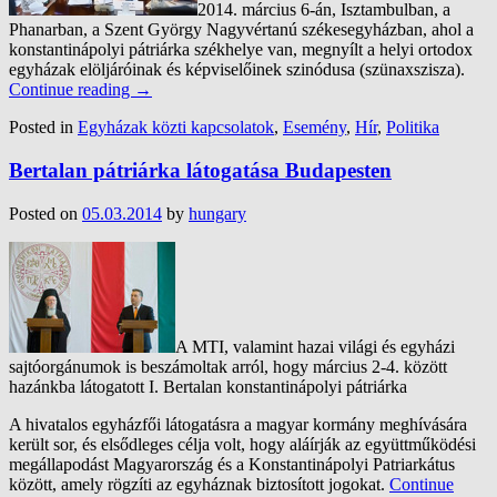
2014. március 6-án, Isztambulban, a
Phanarban, a Szent György Nagyvértanú székesegyházban, ahol a
konstantinápolyi pátriárka székhelye van, megnyílt a helyi ortodox
egyházak elöljáróinak és képviselőinek szinódusa (szünaxszisza).
Continue reading
→
Posted in
Egyházak közti kapcsolatok
,
Esemény
,
Hír
,
Politika
Bertalan pátriárka látogatása Budapesten
Posted on
05.03.2014
by
hungary
A MTI, valamint hazai világi és egyházi
sajtóorgánumok is beszámoltak arról, hogy március 2-4. között
hazánkba látogatott I. Bertalan konstantinápolyi pátriárka
A hivatalos egyházfői látogatásra a magyar kormány meghívására
került sor, és elsődleges célja volt, hogy aláírják az együttműködési
megállapodást Magyarország és a Konstantinápolyi Patriarkátus
között, amely rögzíti az egyháznak biztosított jogokat.
Continue