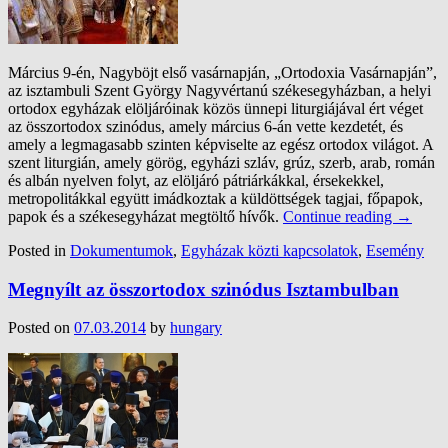
Március 9-én, Nagyböjt első vasárnapján, „Ortodoxia Vasárnapján”,
az isztambuli Szent György Nagyvértanú székesegyházban, a helyi
ortodox egyházak elöljáróinak közös ünnepi liturgiájával ért véget
az összortodox szinódus, amely március 6-án vette kezdetét, és
amely a legmagasabb szinten képviselte az egész ortodox világot. A
szent liturgián, amely görög, egyházi szláv, grúz, szerb, arab, román
és albán nyelven folyt, az elöljáró pátriárkákkal, érsekekkel,
metropolitákkal együtt imádkoztak a küldöttségek tagjai, főpapok,
papok és a székesegyházat megtöltő hívők.
Continue reading
→
Posted in
Dokumentumok
,
Egyházak közti kapcsolatok
,
Esemény
Megnyílt az összortodox szinódus Isztambulban
Posted on
07.03.2014
by
hungary