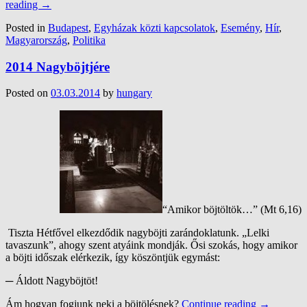
reading
→
Posted in
Budapest
,
Egyházak közti kapcsolatok
,
Esemény
,
Hír
,
Magyarország
,
Politika
2014 Nagyböjtjére
Posted on
03.03.2014
by
hungary
“Amikor böjtöltök…” (Mt 6,16)
Tiszta Hétfővel elkezdődik nagyböjti zarándoklatunk. „Lelki
tavaszunk”, ahogy szent atyáink mondják. Ősi szokás, hogy amikor
a böjti időszak elérkezik, így köszöntjük egymást:
─ Áldott Nagyböjtöt!
Ám hogyan fogjunk neki a böjtölésnek?
Continue reading
→