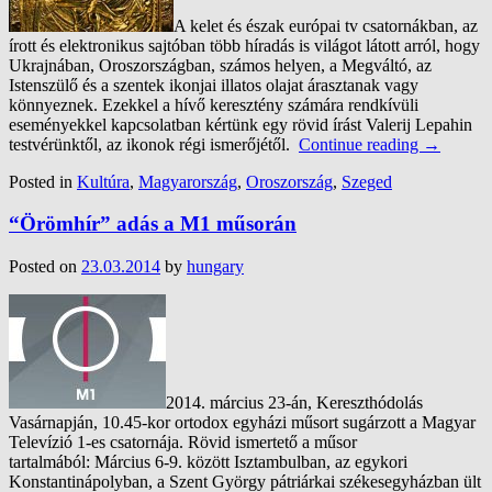
A kelet és észak európai tv csatornákban, az
írott és elektronikus sajtóban több híradás is világot látott arról, hogy
Ukrajnában, Oroszországban, számos helyen, a Megváltó, az
Istenszülő és a szentek ikonjai illatos olajat árasztanak vagy
könnyeznek. Ezekkel a hívő keresztény számára rendkívüli
eseményekkel kapcsolatban kértünk egy rövid írást Valerij Lepahin
testvérünktől, az ikonok régi ismerőjétől.
Continue reading
→
Posted in
Kultúra
,
Magyarország
,
Oroszország
,
Szeged
“Örömhír” adás a M1 műsorán
Posted on
23.03.2014
by
hungary
2014. március 23-án, Kereszthódolás
Vasárnapján, 10.45-kor ortodox egyházi műsort sugárzott a Magyar
Televízió 1-es csatornája. Rövid ismertető a műsor
tartalmából: Március 6-9. között Isztambulban, az egykori
Konstantinápolyban, a Szent György pátriárkai székesegyházban ült