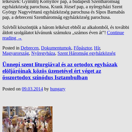
lelkészek: Gyimitrij Kornyilov pap, a budapesti Szentháromság
egyházközség parochusa, Krank József pap, a nyíregyházi Szent
György Nagyvértanú egyházközség parochusa és Sípos Barnabás
pap, a debreceni Szentháromság egyházközség parochusa.
Szívből köszöntjük a három lelkészt ebből az alkalomból, és további
áldott szolgálatot kívánunk számukra „számos éven át”!
Continue
reading
→
Posted in
Debrecen
,
Dokumentumok
,
Főpásztor
,
Hír
,
Magyarország
,
Nyíregyháza
,
Szent Háromság egyházközség
Ünnepi szent liturgiával és az ortodox egyházak
elöljáróinak közös üzenetével ért véget az
összortodox szinódus Isztambulban
Posted on
09.03.2014
by
hungary