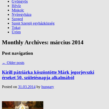
Gyöngyös
Hévíz
Miskolc
Nyíregyháza
Szeged
Szent Szergij egyházközség
Tokaj
Üröm
Monthly Archives:
március 2014
Post navigation
←
Older posts
Kirill pátriárka köszöntötte Márk jegorjevszki
érseket 50. születésnapja alkalmából
Posted on
31.03.2014
by
hungary