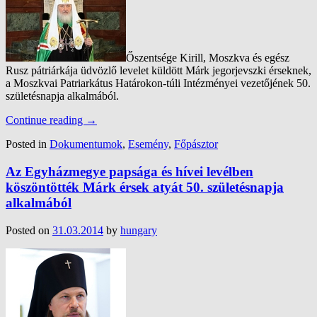
Őszentsége Kirill, Moszkva és egész
Rusz pátriárkája üdvözlő levelet küldött Márk jegorjevszki érseknek,
a Moszkvai Patriarkátus Határokon-túli Intézményei vezetőjének 50.
születésnapja alkalmából.
Continue reading
→
Posted in
Dokumentumok
,
Esemény
,
Főpásztor
Az Egyházmegye papsága és hívei levélben
köszöntötték Márk érsek atyát 50. születésnapja
alkalmából
Posted on
31.03.2014
by
hungary