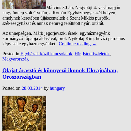
Március 30-án, Nagyböjt 4. vasárnapján
nagy ünnep volt Gyulán, a Román Egyházmegye székhelyén,
amelynek keretében újjászentelték a Szent Miklós püspöki
székesegyházat és annak nemrég felállított nyári oltárát.
Az ünnepségen, Márk jegorjevszki érsek, egyházmegyénk
kormányzó főpapja áldásával, prot. Nyikolaj Kim, hévízi parochus
képviselte egyházmegyénket.
Continue reading
→
Posted in
Egyházak közti kapcsolatok
,
Hír
,
Istentiszteletek
,
Magyarország
Olajat árasztó és könnyező ikonok Ukrajnában,
Oroszországban
Posted on
28.03.2014
by
hungary