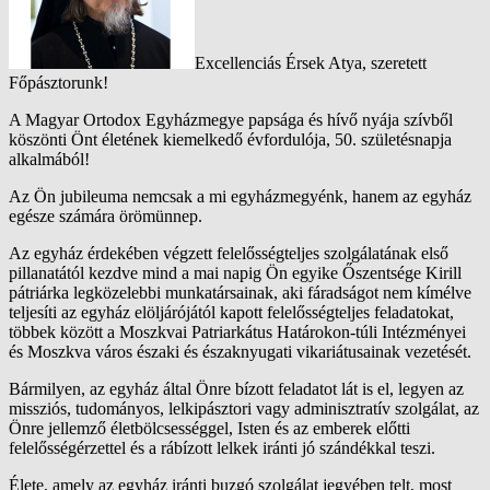
Excellenciás Érsek Atya, szeretett
Főpásztorunk!
A Magyar Ortodox Egyházmegye papsága és hívő nyája szívből
köszönti Önt életének kiemelkedő évfordulója, 50. születésnapja
alkalmából!
Az Ön jubileuma nemcsak a mi egyházmegyénk, hanem az egyház
egésze számára örömünnep.
Az egyház érdekében végzett felelősségteljes szolgálatának első
pillanatától kezdve mind a mai napig Ön egyike Őszentsége Kirill
pátriárka legközelebbi munkatársainak, aki fáradságot nem kímélve
teljesíti az egyház elöljárójától kapott felelősségteljes feladatokat,
többek között a Moszkvai Patriarkátus Határokon-túli Intézményei
és Moszkva város északi és északnyugati vikariátusainak vezetését.
Bármilyen, az egyház által Önre bízott feladatot lát is el, legyen az
missziós, tudományos, lelkipásztori vagy adminisztratív szolgálat, az
Önre jellemző életbölcsességgel, Isten és az emberek előtti
felelősségérzettel és a rábízott lelkek iránti jó szándékkal teszi.
Élete, amely az egyház iránti buzgó szolgálat jegyében telt, most