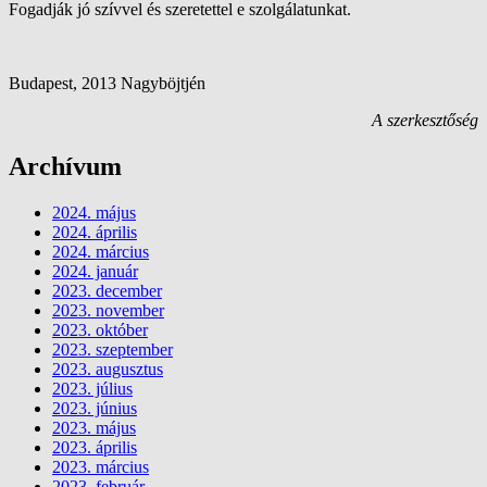
Fogadják jó szívvel és szeretettel e szolgálatunkat.
Budapest, 2013 Nagyböjtjén
A szerkesztőség
Archívum
2024. május
2024. április
2024. március
2024. január
2023. december
2023. november
2023. október
2023. szeptember
2023. augusztus
2023. július
2023. június
2023. május
2023. április
2023. március
2023. február