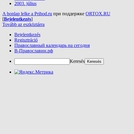
2003. július
A honlap lelke a Prihod.ru
при поддержке
ORTOX.RU
[
Bejelentkezés
]
Tovább az eszköztárra
Bejelentkezés
Regisztráció
Православный календарь на сегодня
В-Православии.рф
Keresés