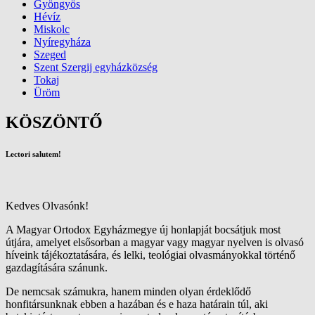
Gyöngyös
Hévíz
Miskolc
Nyíregyháza
Szeged
Szent Szergij egyházközség
Tokaj
Üröm
KÖSZÖNTŐ
Lectori salutem!
Kedves Olvasónk!
A Magyar Ortodox Egyházmegye új honlapját bocsátjuk most
útjára, amelyet elsősorban a magyar vagy magyar nyelven is olvasó
híveink tájékoztatására, és lelki, teológiai olvasmányokkal történő
gazdagítására szánunk.
De nemcsak számukra, hanem minden olyan érdeklődő
honfitársunknak ebben a hazában és e haza határain túl, aki