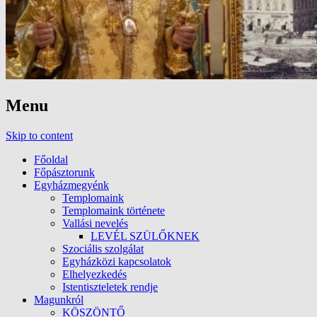
Menu
Skip to content
Főoldal
Főpásztorunk
Egyházmegyénk
Templomaink
Templomaink története
Vallási nevelés
LEVÉL SZÜLŐKNEK
Szociális szolgálat
Egyházközi kapcsolatok
Elhelyezkedés
Istentiszteletek rendje
Magunkról
KÖSZÖNTŐ