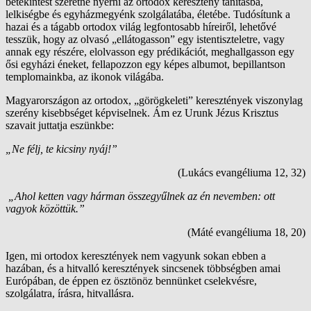
betekintést szeretne nyerni az ortodox keresztény tanításba,
lelkiségbe és egyházmegyénk szolgálatába, életébe. Tudósítunk a
hazai és a tágabb ortodox világ legfontosabb híreiről, lehetővé
tesszük, hogy az olvasó „ellátogasson” egy istentiszteletre, vagy
annak egy részére, elolvasson egy prédikációt, meghallgasson egy
ősi egyházi éneket, fellapozzon egy képes albumot, bepillantson
templomainkba, az ikonok világába.
Magyarországon az ortodox, „görögkeleti” keresztények viszonylag
szerény kisebbséget képviselnek. Ám ez Urunk Jézus Krisztus
szavait juttatja eszünkbe:
„Ne félj, te kicsiny nyáj!”
(Lukács evangéliuma 12, 32)
„Ahol ketten vagy hárman összegyűlnek az én nevemben: ott
vagyok közöttük.”
(Máté evangéliuma 18, 20)
Igen, mi ortodox keresztények nem vagyunk sokan ebben a
hazában, és a hitvalló keresztények sincsenek többségben amai
Európában, de éppen ez ösztönöz bennünket cselekvésre,
szolgálatra, írásra, hitvallásra.