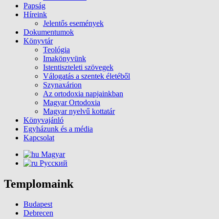
Papság
Híreink
Jelentős események
Dokumentumok
Könyvtár
Teológia
Imakönyvünk
Istentiszteleti szövegek
Válogatás a szentek életéből
Szynaxárion
Az ortodoxia napjainkban
Magyar Ortodoxia
Magyar nyelvű kottatár
Könyvajánló
Egyházunk és a média
Kapcsolat
Magyar
Русский
Templomaink
Budapest
Debrecen