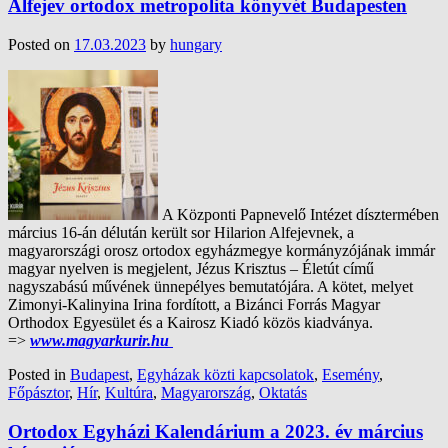
Alfejev ortodox metropolita könyvét Budapesten
Posted on
17.03.2023
by
hungary
A Központi Papnevelő Intézet dísztermében
március 16-án délután került sor Hilarion Alfejevnek, a
magyarországi orosz ortodox egyházmegye kormányzójának immár
magyar nyelven is megjelent, Jézus Krisztus – Életút című
nagyszabású művének ünnepélyes bemutatójára. A kötet, melyet
Zimonyi-Kalinyina Irina fordított, a Bizánci Forrás Magyar
Orthodox Egyesület és a Kairosz Kiadó közös kiadványa.
=>
www.magyarkurir.hu
Posted in
Budapest
,
Egyházak közti kapcsolatok
,
Esemény
,
Főpásztor
,
Hír
,
Kultúra
,
Magyarország
,
Oktatás
Ortodox Egyházi Kalendárium a 2023. év március