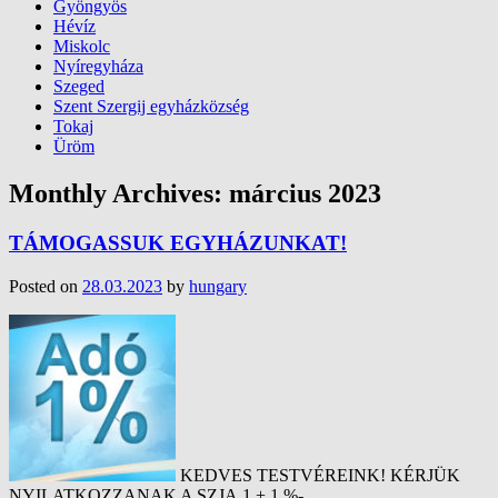
Gyöngyös
Hévíz
Miskolc
Nyíregyháza
Szeged
Szent Szergij egyházközség
Tokaj
Üröm
Monthly Archives:
március 2023
TÁMOGASSUK EGYHÁZUNKAT!
Posted on
28.03.2023
by
hungary
KEDVES TESTVÉREINK! KÉRJÜK
NYILATKOZZANAK A SZJA 1 + 1 %-