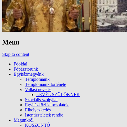
Menu
Skip to content
Főoldal
Főpásztorunk
Egyházmegyénk
Templomaink
Templomaink története
Vallási nevelés
LEVÉL SZÜLŐKNEK
Szociális szolgálat
Egyházközi kapcsolatok
Elhelyezkedés
Istentiszteletek rendje
Magunkról
KÖSZÖNTŐ