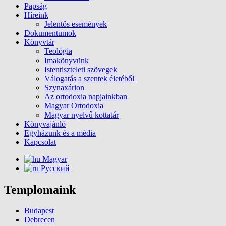
Papság
Híreink
Jelentős események
Dokumentumok
Könyvtár
Teológia
Imakönyvünk
Istentiszteleti szövegek
Válogatás a szentek életéből
Szynaxárion
Az ortodoxia napjainkban
Magyar Ortodoxia
Magyar nyelvű kottatár
Könyvajánló
Egyházunk és a média
Kapcsolat
Magyar
Русский
Templomaink
Budapest
Debrecen