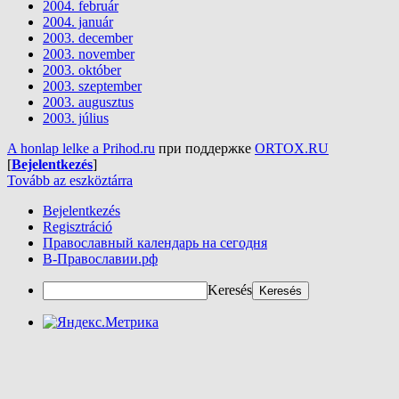
2004. február
2004. január
2003. december
2003. november
2003. október
2003. szeptember
2003. augusztus
2003. július
A honlap lelke a Prihod.ru
при поддержке
ORTOX.RU
[
Bejelentkezés
]
Tovább az eszköztárra
Bejelentkezés
Regisztráció
Православный календарь на сегодня
В-Православии.рф
Keresés