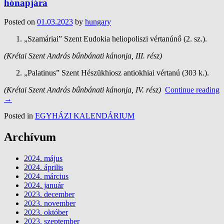
hónapjára
Posted on
01.03.2023
by
hungary
„Szamáriai” Szent Eudokia heliopoliszi vértanúnő (2. sz.).
(Krétai Szent András bűnbánati kánonja, III. rész)
„Palatinus” Szent Hészükhiosz antiokhiai vértanú (303 k.).
(Krétai Szent András bűnbánati kánonja, IV. rész)
Continue reading
→
Posted in
EGYHÁZI KALENDÁRIUM
Archívum
2024. május
2024. április
2024. március
2024. január
2023. december
2023. november
2023. október
2023. szeptember