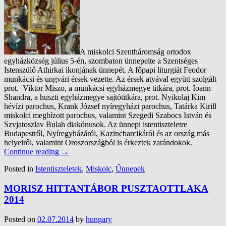
A miskolci Szentháromság ortodox
egyházközség július 5-én, szombaton ünnepelte a Szentséges
Istenszülő Athirkai ikonjának ünnepét. A főpapi liturgiát Feodor
munkácsi és ungvári érsek vezette. Az érsek atyával együtt szolgált
prot. Viktor Miszo, a munkácsi egyházmegye titkára, prot. Ioann
Shandra, a huszti egyházmegye sajtótitkára, prot. Nyikolaj Kim
hévízi parochus, Krank József nyíregyházi parochus, Tatárka Kirill
miskolci megbízott parochus, valamint Szegedi Szabocs István és
Szvjatoszlav Bulah diakónusok. Az ünnepi istentiszteletre
Budapestről, Nyíregyházáról, Kazincbarcikáról és az ország más
helyeiről, valamint Oroszországból is érkeztek zarándokok.
Continue reading
→
Posted in
Istentiszteletek
,
Miskolc
,
Űnnepek
MORISZ HITTANTÁBOR PUSZTAOTTLAKA
2014
Posted on
02.07.2014
by
hungary