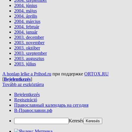
2004. szeptember
2004. június
2004. május
2004. április
2004. március
2004. február
2004. január
2003. december
2003. november
2003. október
2003. szeptember
2003. augusztus
2003. július
A honlap lelke a Prihod.ru
при поддержке
ORTOX.RU
[
Bejelentkezés
]
Tovább az eszköztárra
Bejelentkezés
Regisztráció
Православный календарь на сегодня
В-Православии.рф
Keresés