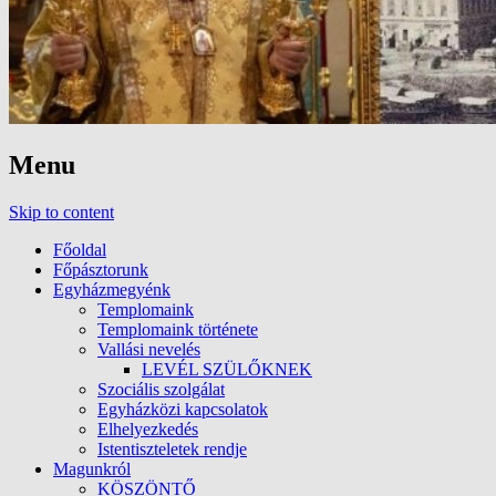
Menu
Skip to content
Főoldal
Főpásztorunk
Egyházmegyénk
Templomaink
Templomaink története
Vallási nevelés
LEVÉL SZÜLŐKNEK
Szociális szolgálat
Egyházközi kapcsolatok
Elhelyezkedés
Istentiszteletek rendje
Magunkról
KÖSZÖNTŐ