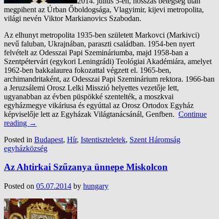
2014. július 5-én, hosszas betegség után
megpihent az Úrban Őboldogsága, Vlagyimir, kijevi metropolita,
világi nevén Viktor Markianovics Szabodan.
Az elhunyt metropolita 1935-ben született Markovci (Markivci)
nevű faluban, Ukrajnában, paraszti családban. 1954-ben nyert
felvételt az Odesszai Papi Szemináriumba, majd 1958-ban a
Szentpétervári (egykori Leningrádi) Teológiai Akadémiára, amelyet
1962-ben bakkalaurea fokozattal végzett el. 1965-ben,
archimandritaként, az Odesszai Papi Szeminárium rektora. 1966-ban
a Jeruzsálemi Orosz Lelki Misszió helyettes vezetője lett,
ugyanabban az évben püspökké szentelték, a moszkvai
egyházmegye vikáriusa és egyúttal az Orosz Ortodox Egyház
képviselője lett az Egyházak Világtanácsánál, Genfben.
Continue
reading
→
Posted in
Budapest
,
Hír
,
Istentiszteletek
,
Szent Háromság
egyházközség
Az Ahtirkai Szűzanya ünnepe Miskolcon
Posted on
05.07.2014
by
hungary