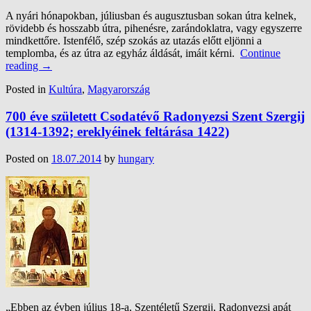
A nyári hónapokban, júliusban és augusztusban sokan útra kelnek,
rövidebb és hosszabb útra, pihenésre, zarándoklatra, vagy egyszerre
mindkettőre. Istenfélő, szép szokás az utazás előtt eljönni a
templomba, és az útra az egyház áldását, imáit kérni.
Continue
reading
→
Posted in
Kultúra
,
Magyarország
700 éve született Csodatévő Radonyezsi Szent Szergij
(1314-1392; ereklyéinek feltárása 1422)
Posted on
18.07.2014
by
hungary
„Ebben az évben július 18-a, Szentéletű Szergij, Radonyezsi apát