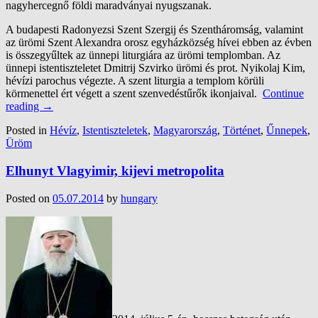
nagyhercegnő földi maradványai nyugszanak.
A budapesti Radonyezsi Szent Szergij és Szentháromság, valamint
az ürömi Szent Alexandra orosz egyházközség hívei ebben az évben
is összegyűltek az ünnepi liturgiára az ürömi templomban. Az
ünnepi istentiszteletet Dmitrij Szvirko ürömi és prot. Nyikolaj Kim,
hévízi parochus végezte. A szent liturgia a templom körüli
körmenettel ért végett a szent szenvedéstűrők ikonjaival.
Continue
reading
→
Posted in
Hévíz
,
Istentiszteletek
,
Magyarország
,
Történet
,
Űnnepek
,
Üröm
Elhunyt Vlagyimir, kijevi metropolita
Posted on
05.07.2014
by
hungary