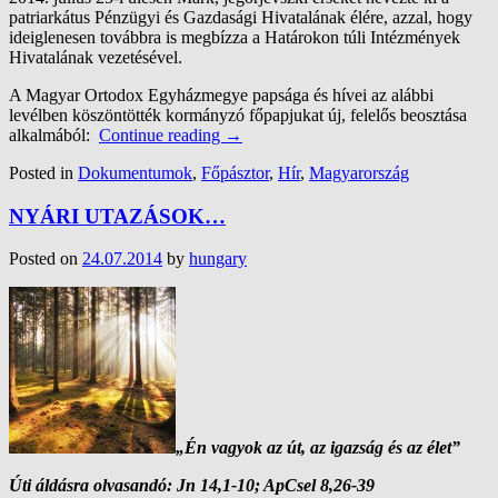
patriarkátus Pénzügyi és Gazdasági Hivatalának élére, azzal, hogy
ideiglenesen továbbra is megbízza a Határokon túli Intézmények
Hivatalának vezetésével.
A Magyar Ortodox Egyházmegye papsága és hívei az alábbi
levélben köszöntötték kormányzó főpapjukat új, felelős beosztása
alkalmából:
Continue reading
→
Posted in
Dokumentumok
,
Főpásztor
,
Hír
,
Magyarország
NYÁRI UTAZÁSOK…
Posted on
24.07.2014
by
hungary
„Én vagyok az út, az igazság és az élet”
Úti áldásra olvasandó: Jn 14,1-10; ApCsel 8,26-39