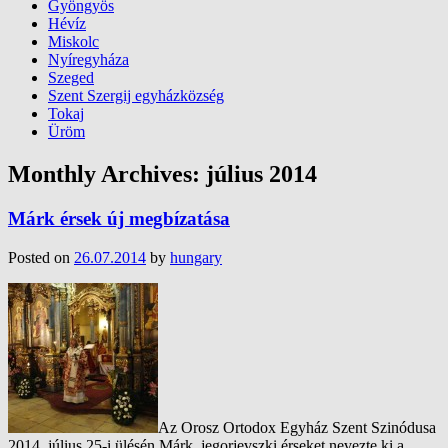
Gyöngyös
Hévíz
Miskolc
Nyíregyháza
Szeged
Szent Szergij egyházközség
Tokaj
Üröm
Monthly Archives:
július 2014
Márk érsek új megbízatása
Posted on
26.07.2014
by
hungary
Az Orosz Ortodox Egyház Szent Szinódusa
2014. július 25-i ülésén Márk, jegorjevszki érseket nevezte ki a