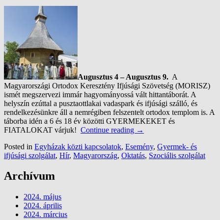
Augusztus 4 – Augusztus 9.
A
Magyarországi Ortodox Keresztény Ifjúsági Szövetség (MORISZ)
ismét megszervezi immár hagyományossá vált hittantáborát. A
helyszín ezúttal a pusztaottlakai vadaspark és ifjúsági szálló, és
rendelkezésünkre áll a nemrégiben felszentelt ortodox templom is. A
táborba idén a 6 és 18 év közötti GYERMEKEKET és
FIATALOKAT várjuk!
Continue reading
→
Posted in
Egyházak közti kapcsolatok
,
Esemény
,
Gyermek- és
ifjúsági szolgálat
,
Hír
,
Magyarország
,
Oktatás
,
Szociális szolgálat
Archívum
2024. május
2024. április
2024. március