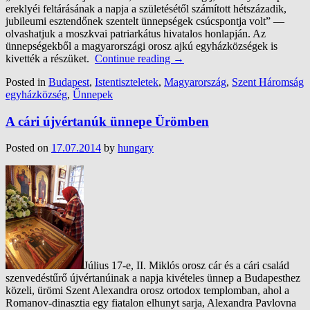
ereklyéi feltárásának a napja a születésétől számított hétszázadik,
jubileumi esztendőnek szentelt ünnepségek csúcspontja volt” —
olvashatjuk a moszkvai patriarkátus hivatalos honlapján. Az
ünnepségekből a magyarországi orosz ajkú egyházközségek is
kivették a részüket.
Continue reading
→
Posted in
Budapest
,
Istentiszteletek
,
Magyarország
,
Szent Háromság
egyházközség
,
Űnnepek
A cári újvértanúk ünnepe Ürömben
Posted on
17.07.2014
by
hungary
Július 17-e, II. Miklós orosz cár és a cári család
szenvedéstűrő újvértanúinak a napja kivételes ünnep a Budapesthez
közeli, ürömi Szent Alexandra orosz ortodox templomban, ahol a
Romanov-dinasztia egy fiatalon elhunyt sarja, Alexandra Pavlovna