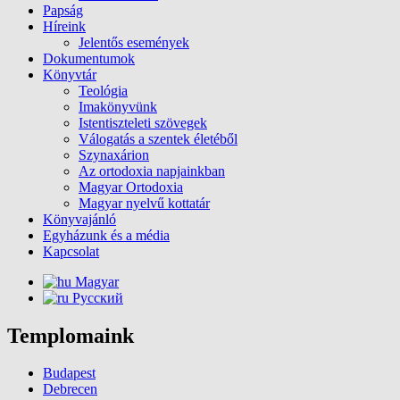
Papság
Híreink
Jelentős események
Dokumentumok
Könyvtár
Teológia
Imakönyvünk
Istentiszteleti szövegek
Válogatás a szentek életéből
Szynaxárion
Az ortodoxia napjainkban
Magyar Ortodoxia
Magyar nyelvű kottatár
Könyvajánló
Egyházunk és a média
Kapcsolat
Magyar
Русский
Templomaink
Budapest
Debrecen