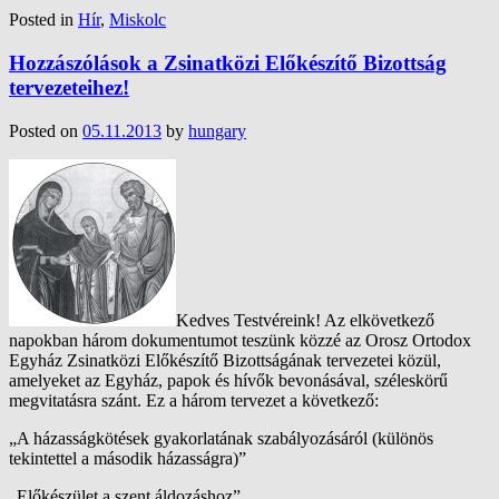
Posted in
Hír
,
Miskolc
Hozzászólások a Zsinatközi Előkészítő Bizottság
tervezeteihez!
Posted on
05.11.2013
by
hungary
Kedves Testvéreink! Az elkövetkező
napokban három dokumentumot teszünk közzé az Orosz Ortodox
Egyház Zsinatközi Előkészítő Bizottságának tervezetei közül,
amelyeket az Egyház, papok és hívők bevonásával, széleskörű
megvitatásra szánt. Ez a három tervezet a következő:
„A házasságkötések gyakorlatának szabályozásáról (különös
tekintettel a második házasságra)”
„Előkészület a szent áldozáshoz”