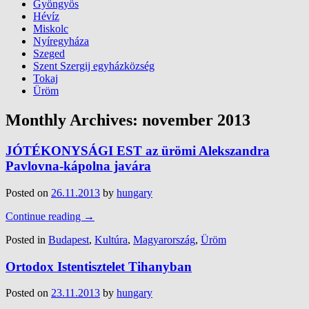
Gyöngyös
Hévíz
Miskolc
Nyíregyháza
Szeged
Szent Szergij egyházközség
Tokaj
Üröm
Monthly Archives:
november 2013
JÓTÉKONYSÁGI EST az ürömi Alekszandra
Pavlovna-kápolna javára
Posted on
26.11.2013
by
hungary
Continue reading
→
Posted in
Budapest
,
Kultúra
,
Magyarország
,
Üröm
Ortodox Istentisztelet Tihanyban
Posted on
23.11.2013
by
hungary