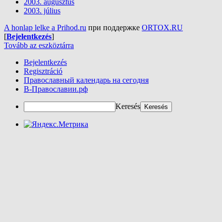
2003. augusztus
2003. július
A honlap lelke a Prihod.ru
при поддержке
ORTOX.RU
[
Bejelentkezés
]
Tovább az eszköztárra
Bejelentkezés
Regisztráció
Православный календарь на сегодня
В-Православии.рф
Keresés