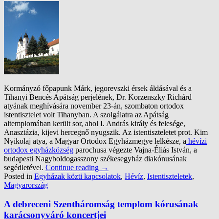
Kormányzó főpapunk Márk, jegorevszki érsek áldásával és a
Tihanyi Bencés Apátság perjelének, Dr. Korzenszky Richárd
atyának meghívására november 23-án, szombaton ortodox
istentisztelet volt Tihanyban. A szolgálatra az Apátság
altemplomában került sor, ahol I. András király és felesége,
Anasztázia, kijevi hercegnő nyugszik. Az istentiszteletet prot. Kim
Nyikolaj atya, a Magyar Ortodox Egyházmegye lelkésze, a
hévízi
ortodox egyházközség
parochusa végezte Vajna-Éliás István, a
budapesti Nagyboldogasszony székesegyház diakónusának
segédletével.
Continue reading
→
Posted in
Egyházak közti kapcsolatok
,
Hévíz
,
Istentiszteletek
,
Magyarország
A debreceni Szentháromság templom kórusának
karácsonyváró koncertjei