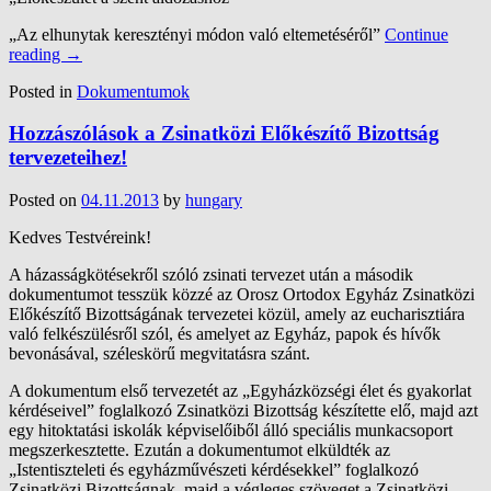
„Az elhunytak keresztényi módon való eltemetéséről”
Continue
reading
→
Posted in
Dokumentumok
Hozzászólások a Zsinatközi Előkészítő Bizottság
tervezeteihez!
Posted on
04.11.2013
by
hungary
Kedves Testvéreink!
A házasságkötésekről szóló zsinati tervezet után a második
dokumentumot tesszük közzé az Orosz Ortodox Egyház Zsinatközi
Előkészítő Bizottságának tervezetei közül, amely az eucharisztiára
való felkészülésről szól, és amelyet az Egyház, papok és hívők
bevonásával, széleskörű megvitatásra szánt.
A dokumentum első tervezetét az „Egyházközségi élet és gyakorlat
kérdéseivel” foglalkozó Zsinatközi Bizottság készítette elő, majd azt
egy hitoktatási iskolák képviselőiből álló speciális munkacsoport
megszerkesztette. Ezután a dokumentumot elküldték az
„Istentiszteleti és egyházművészeti kérdésekkel” foglalkozó
Zsinatközi Bizottságnak, majd a végleges szöveget a Zsinatközi