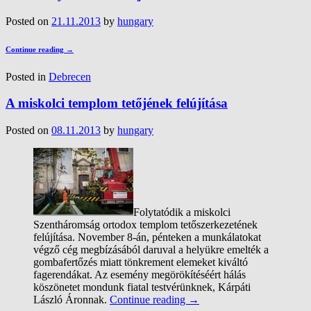
Posted on
21.11.2013
by
hungary
Continue reading
→
Posted in
Debrecen
A miskolci templom tetőjének felújítása
Posted on
08.11.2013
by
hungary
Folytatódik a miskolci
Szentháromság ortodox templom tetőszerkezetének
felújítása. November 8-án, pénteken a munkálatokat
végző cég megbízásából daruval a helyükre emelték a
gombafertőzés miatt tönkrement elemeket kiváltó
fagerendákat. Az esemény megörökítéséért hálás
köszönetet mondunk fiatal testvérünknek, Kárpáti
László Áronnak.
Continue reading
→