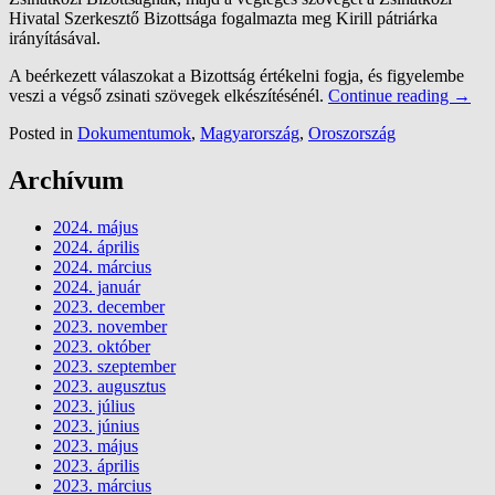
Hivatal Szerkesztő Bizottsága fogalmazta meg Kirill pátriárka
irányításával.
A beérkezett válaszokat a Bizottság értékelni fogja, és figyelembe
veszi a végső zsinati szövegek elkészítésénél.
Continue reading
→
Posted in
Dokumentumok
,
Magyarország
,
Oroszország
Archívum
2024. május
2024. április
2024. március
2024. január
2023. december
2023. november
2023. október
2023. szeptember
2023. augusztus
2023. július
2023. június
2023. május
2023. április
2023. március