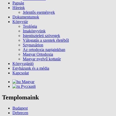
Papság
Híreink
Jelentős események
Dokumentumok
Könyvtár
Teológia
Imakönyvünk
Istentiszteleti szövegek
Válogatás a szentek életéből
Szynaxárion
Az ortodoxia napjainkban
Magyar Ortodoxia
Magyar nyelvű kottatár
Könyvajánló
Egyházunk és a média
Kapcsolat
Magyar
Русский
Templomaink
Budapest
Debrecen