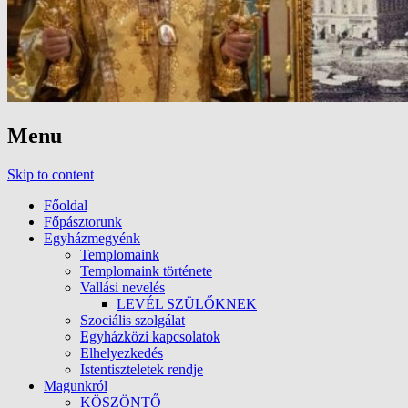
Menu
Skip to content
Főoldal
Főpásztorunk
Egyházmegyénk
Templomaink
Templomaink története
Vallási nevelés
LEVÉL SZÜLŐKNEK
Szociális szolgálat
Egyházközi kapcsolatok
Elhelyezkedés
Istentiszteletek rendje
Magunkról
KÖSZÖNTŐ