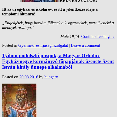
KEDVES SZÜLŐK!
Itt az új egyházi és iskolai év, és itt a jelentkezés ideje a
templomi hittanra!
„Engedjétek, hogy hozzám jöjjenek a kisgyermekek,
mert ilyeneké a
mennyek országa.”
Máté 19,14
Continue reading
→
Posted in
Gyermek- és ifjúsági szolgálat
|
Leave a comment
Tyihon podolszki püspök, a Magyar Ortodox
Egyházmegye kormányzó főpapjának üzenete Szent
István király ünnepe alkalmából
Posted on
20.08.2016
by
hungary