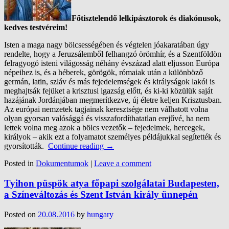
Főtisztelendő lelkipásztorok és diakónusok,
kedves testvéreim!
Isten a maga nagy bölcsességében és végtelen jóakaratában úgy
rendelte, hogy a
Jeruzsálemből felhangzó örömhír, és a Szentföldön
felragyogó isteni világosság néhány
évszázad alatt eljusson Európa
népeihez is, és a héberek, görögök, rómaiak után a különböző
germán, latin, szláv és más fejedelemségek és királyságok lakói is
meghajtsák fejüket a krisztusi igazság előtt, és ki-ki közülük saját
hazájának Jordánjában megmerítkezve, új életre keljen Krisztusban.
Az európai nemzetek tagjainak keresztsége nem válhatott volna
olyan gyorsan valósággá és visszafordíthatatlan erejűvé, ha nem
lettek volna meg azok a bölcs vezetők – fejedelmek, hercegek,
királyok – akik ezt a folyamatot személyes példájukkal segítették és
gyorsították.
Continue reading
→
Posted in
Dokumentumok
|
Leave a comment
Tyihon püspök atya főpapi szolgálatai Budapesten,
a Színeváltozás és Szent István király ünnepén
Posted on
20.08.2016
by
hungary