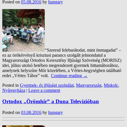
Posted on
05.08.2016
by
hungary
“Szeresd felebarátodat, mint önmagadat” –
ez az örökérvényű krisztusi parancs szolgált jelmondatul a
Magyarországi Ortodox Keresztény Ifjúsági Szövetség (MORISZ)
idei, július utolsó hetében megrendezett gyermek hittantáborához,
amelynek helyszíne Mór közelében, a Vértes-hegységben található
erdei „Vértes Tábor” volt.
Continue reading
→
Posted in
Gyermek- és ifjúsági szolgálat
,
Magyarország
,
Miskolc
,
Nyíregyháza
|
Leave a comment
Ortodox „Örömhír” a Duna Televízióban
Posted on
03.08.2016
by
hungary