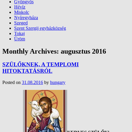
Gyöngyös
Hévíz
Miskolc
Nyíregyháza
Szeged
Szent Szergij egyházközség
Tokaj
Üröm
Monthly Archives:
augusztus 2016
SZÜLŐKNEK, A TEMPLOMI
HITOKTATÁSRÓL
Posted on
31.08.2016
by
hungary