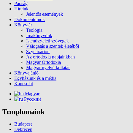
Papság
Híreink
Jelentős események
Dokumentumok
Könyvtár
Teológia
Imakönyvünk
Istentiszteleti szövegek
Válogatás a szentek életéből
Szynaxárion
Az ortodoxia napjainkban
Magyar Ortodoxia
Magyar nyelvű kottatár
Könyvajánló
Egyházunk és a média
Kapcsolat
Magyar
Русский
Templomaink
Budapest
Debrecen