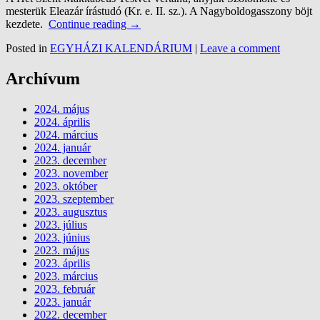
mesterük Eleazár írástudó (Kr. e. II. sz.). A Nagyboldogasszony böjt
kezdete.
Continue reading
→
Posted in
EGYHÁZI KALENDÁRIUM
|
Leave a comment
Archívum
2024. május
2024. április
2024. március
2024. január
2023. december
2023. november
2023. október
2023. szeptember
2023. augusztus
2023. július
2023. június
2023. május
2023. április
2023. március
2023. február
2023. január
2022. december