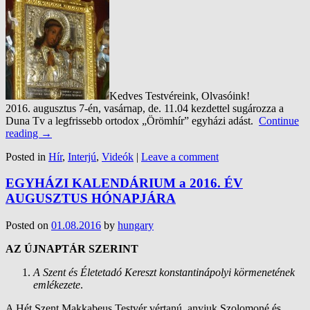
Kedves Testvéreink, Olvasóink!
2016. augusztus 7-én, vasárnap, de. 11.04 kezdettel sugározza a
Duna Tv a legfrissebb ortodox „Örömhír” egyházi adást.
Continue
reading
→
Posted in
Hír
,
Interjú
,
Videók
|
Leave a comment
EGYHÁZI KALENDÁRIUM a 2016. ÉV
AUGUSZTUS HÓNAPJÁRA
Posted on
01.08.2016
by
hungary
AZ ÚJNAPTÁR SZERINT
A Szent és Életetadó Kereszt konstantinápolyi körmenetének
emlékezete
.
A Hét Szent Makkabeus Testvér vértanú, anyjuk Szolomoné és