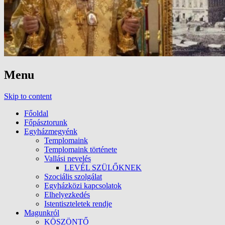
Menu
Skip to content
Főoldal
Főpásztorunk
Egyházmegyénk
Templomaink
Templomaink története
Vallási nevelés
LEVÉL SZÜLŐKNEK
Szociális szolgálat
Egyházközi kapcsolatok
Elhelyezkedés
Istentiszteletek rendje
Magunkról
KÖSZÖNTŐ