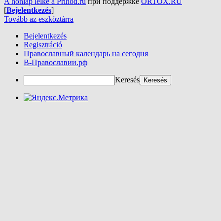
A honlap lelke a Prihod.ru
при поддержке
ORTOX.RU
[
Bejelentkezés
]
Tovább az eszköztárra
Bejelentkezés
Regisztráció
Православный календарь на сегодня
В-Православии.рф
Keresés