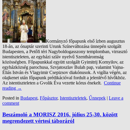
Kormányzó főpapunk első ízben augusztus
18-án, az ónaptár szerinti Urunk Színeváltozása ünnepén szolgált
Budapesten, a Petőfi téri Nagyboldogasszony templomban, virrasztó
istentiszteleten, az egyházi szláv nyelvű Szentháromság
közösségben. Főpapunkkal együtt szolgált Gyimitrij Kornyilov, az
egyházközség parochusa, Szvjatoszlav Bulah pap, valamint Vajna-
Éliás István és Vlagyimir Csepizsov diakónusok. A vigília végén, az
olajkenet után főpapunk prédikációval fordult a jelenlévő hívőkhöz.
Az istentiszteleten a Gvolik Éva vezette kórus énekelt.
Continue
reading
→
Posted in
Budapest
,
Főpásztor
,
Istentiszteletek
,
Űnnepek
|
Leave a
comment
Beszámoló a MORISZ 2016. július 25-30. között
megrendezett vértesi táboráról