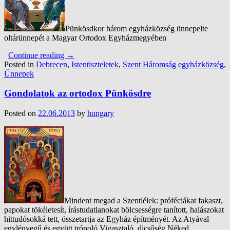
Pünkösdkor három egyházközség ünnepelte
oltárünnepét a Magyar Ortodox Egyházmegyében
Continue reading
→
Posted in
Debrecen
,
Istentiszteletek
,
Szent Háromság egyházközség
,
Űnnepek
Gondolatok az ortodox Pünkösdre
Posted on
22.06.2013
by
hungary
Mindent megad a Szentlélek: próféciákat fakaszt,
papokat tökéletesít, írástudatlanokat bölcsességre tanított, halászokat
hittudósokká tett, összetartja az Egyház építményét. Az Atyával
egylényegű és együtt trónoló Vigasztaló, dicsőség Néked.