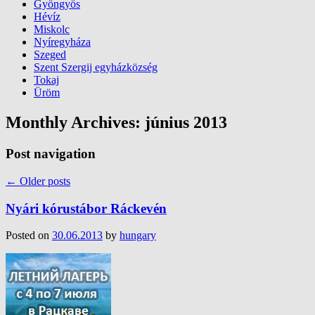
Gyöngyös
Hévíz
Miskolc
Nyíregyháza
Szeged
Szent Szergij egyházközség
Tokaj
Üröm
Monthly Archives:
június 2013
Post navigation
←
Older posts
Nyári kórustábor Ráckevén
Posted on
30.06.2013
by
hungary