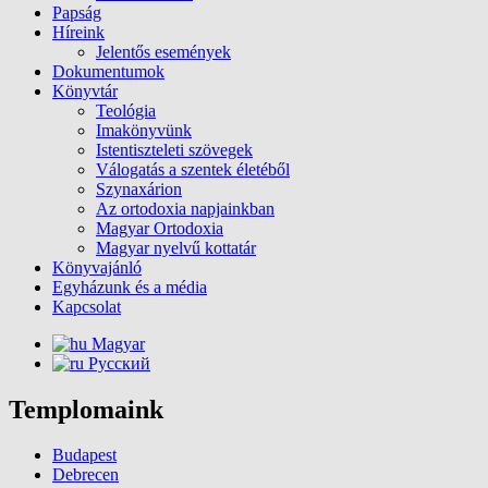
Papság
Híreink
Jelentős események
Dokumentumok
Könyvtár
Teológia
Imakönyvünk
Istentiszteleti szövegek
Válogatás a szentek életéből
Szynaxárion
Az ortodoxia napjainkban
Magyar Ortodoxia
Magyar nyelvű kottatár
Könyvajánló
Egyházunk és a média
Kapcsolat
Magyar
Русский
Templomaink
Budapest
Debrecen