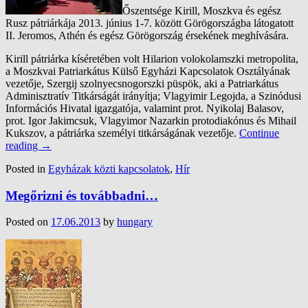
Őszentsége Kirill, Moszkva és egész
Rusz pátriárkája 2013. június 1-7. között Görögországba látogatott
II. Jeromos, Athén és egész Görögország érsekének meghívására.
Kirill pátriárka kíséretében volt Hilarion volokolamszki metropolita,
a Moszkvai Patriarkátus Külső Egyházi Kapcsolatok Osztályának
vezetője, Szergij szolnyecsnogorszki püspök, aki a Patriarkátus
Adminisztratív Titkárságát irányítja; Vlagyimir Legojda, a Szinódusi
Információs Hivatal igazgatója, valamint prot. Nyikolaj Balasov,
prot. Igor Jakimcsuk, Vlagyimor Nazarkin protodiakónus és Mihail
Kukszov, a pátriárka személyi titkárságának vezetője.
Continue
reading
→
Posted in
Egyházak közti kapcsolatok
,
Hír
Megőrizni és továbbadni…
Posted on
17.06.2013
by
hungary