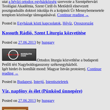
utat
a hévízi ortodox egyházközség
szervezte a Szentpétervári
Teológiai Akadémia, Szent Cirill és Metódról elnevezett
posztgraduális doktori iskolája és a kolpinói Úr Mennybemenetele
templom közössége támogatásával.
Continue reading
→
Posted in
Egyházak közti kapcsolatok
,
Hévíz
,
Oroszország
Kossuth Rádió. Szent Liturgia közvetítése
Posted on
27.06.2013
by
hungary
Ortodox liturgia közvetítése a budapesti
Petőfi téri Nagyboldogasszony székesegyházból.
Igét hirdet és homíliát mond: Magyar István protoierej.
Continue
reading
→
Posted in
Budapest
,
Interjú
,
Istentiszteletek
Víz, napfény és élet (Pünkösd ünnepére)
Posted on
27.06.2013
by
hungary