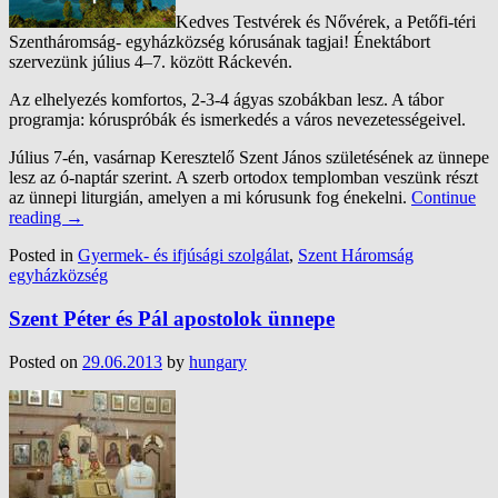
Kedves Testvérek és Nővérek, a Petőfi-téri
Szentháromság- egyházközség kórusának tagjai! Énektábort
szervezünk július 4–7. között Ráckevén.
Az elhelyezés komfortos, 2-3-4 ágyas szobákban lesz. A tábor
programja: kóruspróbák és ismerkedés a város nevezetességeivel.
Július 7-én, vasárnap Keresztelő Szent János születésének az ünnepe
lesz az ó-naptár szerint. A szerb ortodox templomban veszünk részt
az ünnepi liturgián, amelyen a mi kórusunk fog énekelni.
Continue
reading
→
Posted in
Gyermek- és ifjúsági szolgálat
,
Szent Háromság
egyházközség
Szent Péter és Pál apostolok ünnepe
Posted on
29.06.2013
by
hungary