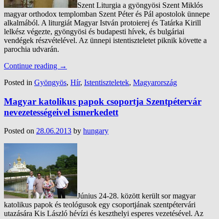
Szent Liturgia a gyöngyösi Szent Miklós
magyar orthodox templomban Szent Péter és Pál apostolok ünnepe
alkalmából. A liturgiát Magyar István protoierej és Tatárka Kirill
lelkész végezte, gyöngyösi és budapesti hívek, és bulgáriai
vendégek részvételével. Az ünnepi istentiszteletet piknik követte a
parochia udvarán.
Continue reading
→
Posted in
Gyöngyös
,
Hír
,
Istentiszteletek
,
Magyarország
Magyar katolikus papok csoportja Szentpétervár
nevezetességeivel ismerkedett
Posted on
28.06.2013
by
hungary
Június 24-28. között került sor magyar
katolikus papok és teológusok egy csoportjának szentpétervári
utazására Kis László hévízi és keszthelyi esperes vezetésével. Az