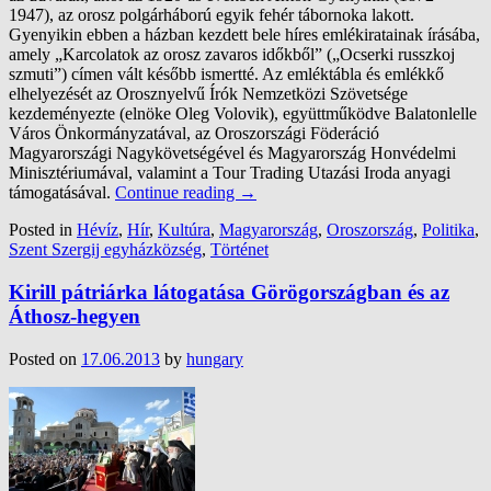
1947), az orosz polgárháború egyik fehér tábornoka lakott.
Gyenyikin ebben a házban kezdett bele híres emlékiratainak írásába,
amely „Karcolatok az orosz zavaros időkből” („Ocserki russzkoj
szmuti”) címen vált később ismertté. Az emléktábla és emlékkő
elhelyezését az Orosznyelvű Írók Nemzetközi Szövetsége
kezdeményezte (elnöke Oleg Volovik), együttműködve Balatonlelle
Város Önkormányzatával, az Oroszországi Föderáció
Magyarországi Nagykövetségével és Magyarország Honvédelmi
Minisztériumával, valamint a Tour Trading Utazási Iroda anyagi
támogatásával.
Continue reading
→
Posted in
Hévíz
,
Hír
,
Kultúra
,
Magyarország
,
Oroszország
,
Politika
,
Szent Szergij egyházközség
,
Történet
Kirill pátriárka látogatása Görögországban és az
Áthosz-hegyen
Posted on
17.06.2013
by
hungary