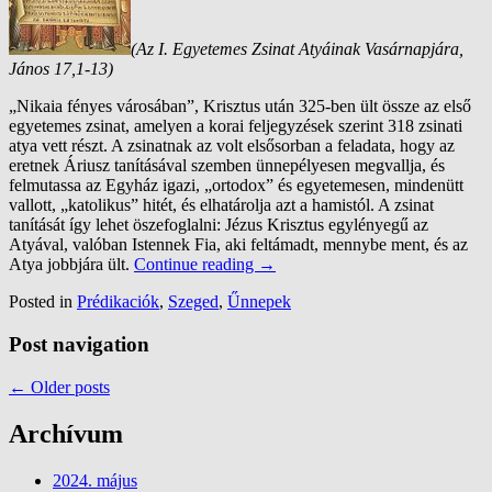
(Az I. Egyetemes Zsinat Atyáinak Vasárnapjára,
János 17,1-13)
„Nikaia fényes városában”, Krisztus után 325-ben ült össze az első
egyetemes zsinat, amelyen a korai feljegyzések szerint 318 zsinati
atya vett részt. A zsinatnak az volt elsősorban a feladata, hogy az
eretnek Áriusz tanításával szemben ünnepélyesen megvallja, és
felmutassa az Egyház igazi, „ortodox” és egyetemesen, mindenütt
vallott, „katolikus” hitét, és elhatárolja azt a hamistól. A zsinat
tanítását így lehet öszefoglalni: Jézus Krisztus egylényegű az
Atyával, valóban Istennek Fia, aki feltámadt, mennybe ment, és az
Atya jobbjára ült.
Continue reading
→
Posted in
Prédikaciók
,
Szeged
,
Űnnepek
Post navigation
←
Older posts
Archívum
2024. május