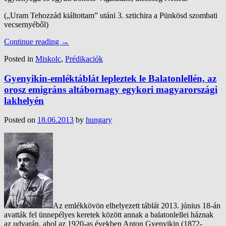
(„Uram Tehozzád kiáltottam” utáni 3. sztichira a Pünkösd szombati
vecsernyéből)
Continue reading
→
Posted in
Miskolc
,
Prédikaciók
Gyenyikin-emléktáblát lepleztek le Balatonlellén, az
orosz emigráns altábornagy egykori magyarországi
lakhelyén
Posted on
18.06.2013
by
hungary
Az emlékkövön elhelyezett táblát 2013. június 18-án
avatták fel ünnepélyes keretek között annak a balatonlellei háznak
az udvarán, ahol az 1920-as években Anton Gyenyikin (1872-