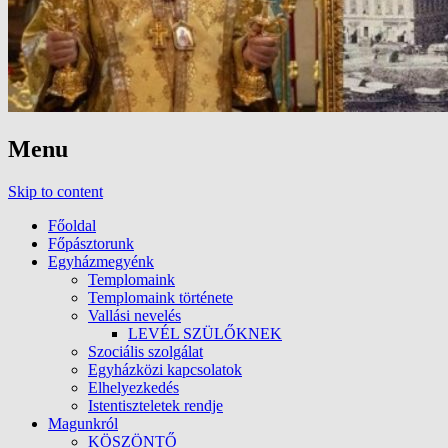
Menu
Skip to content
Főoldal
Főpásztorunk
Egyházmegyénk
Templomaink
Templomaink története
Vallási nevelés
LEVÉL SZÜLŐKNEK
Szociális szolgálat
Egyházközi kapcsolatok
Elhelyezkedés
Istentiszteletek rendje
Magunkról
KÖSZÖNTŐ