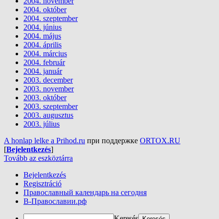
2004. november
2004. október
2004. szeptember
2004. június
2004. május
2004. április
2004. március
2004. február
2004. január
2003. december
2003. november
2003. október
2003. szeptember
2003. augusztus
2003. július
A honlap lelke a Prihod.ru
при поддержке
ORTOX.RU
[
Bejelentkezés
]
Tovább az eszköztárra
Bejelentkezés
Regisztráció
Православный календарь на сегодня
В-Православии.рф
Keresés