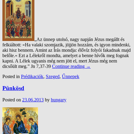
„Az ünnep utolsó, nagy napján Jézus megállt és
felkiáltott: »Ha valaki szomjazik, jöjjön hozzám, és igyon mindenki,
aki hisz bennem. Amint az Írás mondja: élővíz folyói fakadnak majd
belőle.« Ezt a Lélekről mondta, amelyet a benne hívők meg fognak
kapni. A Lélek ugyanis még nem jött el, mert Jézus még nem
dicsőült meg.” Jn 7,37-39
Continue reading
→
Posted in
Prédikaciók
,
Szeged
,
Űnnepek
Pünkösd
Posted on
23.06.2013
by
hungary