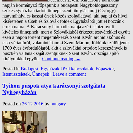
napján kormányzó főpapunk a budapesti Nagyboldogasszony
székesegyházban tartott ünnepi szent liturgiát Juraj (György)
nagymihályi és kassai érsek közös szolgálatával, aki papjai és hívei
kíséretében a Cseh és Szlovák földek Egyházából jött el hozzánk
erre a napra. A Karácsony harmadik napja azért is bizonyult
kivételes ünnepnek, mert a Szlovákiából érkezett testvérekkel együtt
ezen a napon történt megemlékezés Szent István archidiakónus és
első vértanúról, valamint Tours-i Szent Márton, földünk szülöttjének
1700 éves évfordulójáról, akit a szlovákiai ortodox keresztények is
büszkén vallanak saját szentjüknek Szent István, országalapító
királyunkkal együtt.
Continue reading
→
Posted in
Budapest
,
Egyházak közti kapcsolatok
,
Főpásztor
,
Istentiszteletek
,
Űnnepek
|
Leave a comment
Tyihon püspök atya karácsonyi szolgálata
Nyíregyházán
Posted on
26.12.2016
by
hungary