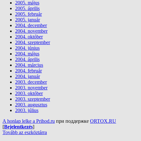
2005. május
2005. április
2005. február
2005. január
2004. december
2004. november
2004. október
2004. szeptember
2004. június
2004. május
2004. április
2004. március
2004. február
2004. január
2003. december
2003. november
2003. október
2003. szeptember
2003. augusztus
2003. július
A honlap lelke a Prihod.ru
при поддержке
ORTOX.RU
[
Bejelentkezés
]
Tovább az eszköztárra