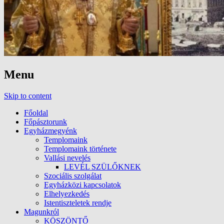
Menu
Skip to content
Főoldal
Főpásztorunk
Egyházmegyénk
Templomaink
Templomaink története
Vallási nevelés
LEVÉL SZÜLŐKNEK
Szociális szolgálat
Egyházközi kapcsolatok
Elhelyezkedés
Istentiszteletek rendje
Magunkról
KÖSZÖNTŐ