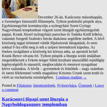
December 26-án, Karácsony másodnapján,
a Szentséges Istenszülő főünnepén, Tyihon podolszki püspök atya,
Egyházmegyénk kormányzója a nyíregyházi Szent György
Nagyvértanú templomban végzett szent liturgiát egyházmegyénk
papjai, Krank József nyíregyházi parochus és Tatárka Kirill lelkész,
valamint Szegedi Szabolcs István diakónus segédlete mellett. A hívő
közösség tagjai örömmel várták főpásztoruk látogatását, és nem
sokkal 9 óra előtt meg is telt a szépen berendezett kápolna. Az
énekes szolgálatot a közösség kis kórusa adta, az apostoli leckét
Krank Bence olvasta fel. Tyihon püspök a liturgia során imájában
megemlékezett a Fekete-tenger fölött lezuhant utasszállító repülőgép
legénységéről és utasairól, megbocsátást és mennyei nyugalmat
kérve számukra. A hívők – gyermekek és felnőttek – nagy számban
és isteni félelemmel vették magukhoz Krisztus Urunk szent testét és
vérét az eucharisztia szentségében.
Continue reading
→
Posted in
Főpásztor
,
Istentiszteletek
,
Nyíregyháza
,
Űnnepek
|
Leave
a comment
Karácsonyi főpapi szent liturgia a
Nagyboldogasszony templomban