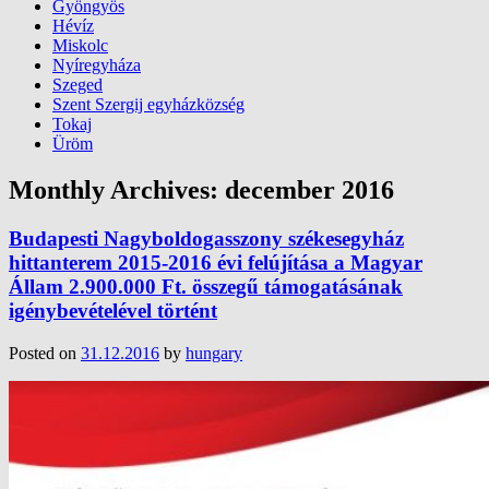
Gyöngyös
Hévíz
Miskolc
Nyíregyháza
Szeged
Szent Szergij egyházközség
Tokaj
Üröm
Monthly Archives:
december 2016
Budapesti Nagyboldogasszony székesegyház
hittanterem 2015-2016 évi felújítása a Magyar
Állam 2.900.000 Ft. összegű támogatásának
igénybevételével történt
Posted on
31.12.2016
by
hungary