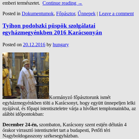
emberi természetet.
Continue reading
→
Posted in
Dokumentumok
,
Főpásztor
,
Űnnepek
|
Leave a comment
Tyihon podolszki püspök szolgálatai
egyházmegyénkben 2016 Karácsonyán
Posted on
20.12.2016
by
hungary
Kormányzó főpásztorunk ismét
egyházmegyénkben tölti a Karácsonyt, hogy együtt ünnepeljen lelki
nyájával, és főpapi istentiszteletre várja a hívőket templomainkba, az
alábbi időpontokban:
December 24-én,
szombaton, Karácsony szent estjén délután 4
órakor virrasztó istentisztelet tart a budapesti, Petőfi téri
Nagyboldogasszony székesegyházban.