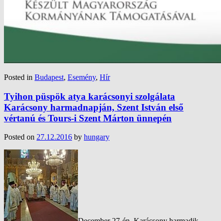
Posted in
Budapest
,
Esemény
,
Hír
Tyihon püspök atya karácsonyi szolgálata
Karácsony harmadnapján, Szent István első
vértanú és Tours-i Szent Márton ünnepén
Posted on
27.12.2016
by
hungary
December 27-én, Karácsony harmadik