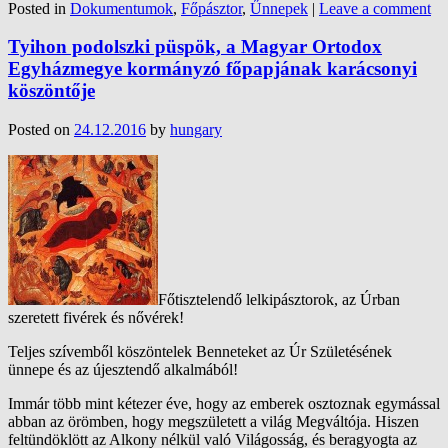
Posted in
Dokumentumok
,
Főpásztor
,
Űnnepek
|
Leave a comment
Tyihon podolszki püspök, a Magyar Ortodox
Egyházmegye kormányzó főpapjának karácsonyi
köszöntője
Posted on
24.12.2016
by
hungary
Főtisztelendő lelkipásztorok, az Úrban
szeretett fivérek és nővérek!
Teljes szívemből köszöntelek Benneteket az Úr Születésének
ünnepe és az újesztendő alkalmából!
Immár több mint kétezer éve, hogy az emberek osztoznak egymással
abban az örömben, hogy megszületett a világ Megváltója. Hiszen
feltündöklött az Alkony nélkül való Világosság, és beragyogta az