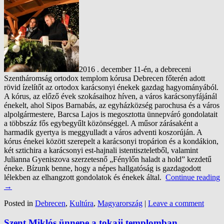
2016 . december 11-én, a debreceni
Szentháromság ortodox templom kórusa Debrecen főterén adott
rövid ízelítőt az ortodox karácsonyi énekek gazdag hagyományából.
A kórus, az előző évek szokásaihoz híven, a város karácsonyfájánál
énekelt, ahol Sipos Barnabás, az egyházközség parochusa és a város
alpolgármestere, Barcsa Lajos is megosztotta ünnepváró gondolatait
a többszáz fős egybegyűlt közönséggel. A műsor zárásaként a
harmadik gyertya is meggyulladt a város adventi koszorúján. A
kórus énekei között szerepelt a karácsonyi tropárion és a kondákion,
két sztichira a karácsonyi est-hajnali istentiszteletből, valamint
Julianna Gyeniszova szerzetesnő „Fénylőn haladt a hold” kezdetű
éneke. Bízunk benne, hogy a népes hallgatóság is gazdagodott
lélekben az elhangzott gondolatok és énekek által.
Continue reading
→
Posted in
Debrecen
,
Kultúra
,
Magyarország
|
Leave a comment
Szent Miklós ünnepe a tokaji templomban