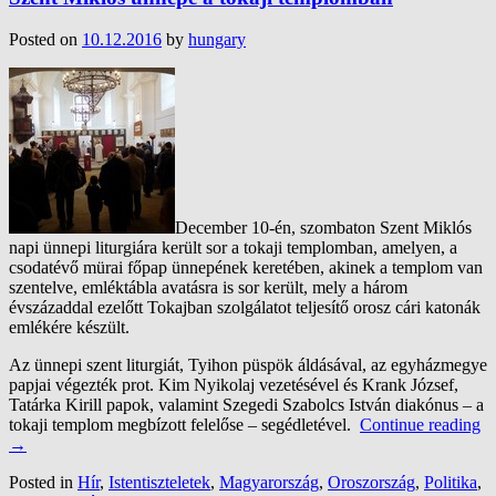
Posted on
10.12.2016
by
hungary
December 10-én, szombaton Szent Miklós
napi ünnepi liturgiára került sor a tokaji templomban, amelyen, a
csodatévő mürai főpap ünnepének keretében, akinek a templom van
szentelve, emléktábla avatásra is sor került, mely a három
évszázaddal ezelőtt Tokajban szolgálatot teljesítő orosz cári katonák
emlékére készült.
Az ünnepi szent liturgiát, Tyihon püspök áldásával, az egyházmegye
papjai végezték prot. Kim Nyikolaj vezetésével és Krank József,
Tatárka Kirill papok, valamint Szegedi Szabolcs István diakónus – a
tokaji templom megbízott felelőse – segédletével.
Continue reading
→
Posted in
Hír
,
Istentiszteletek
,
Magyarország
,
Oroszország
,
Politika
,