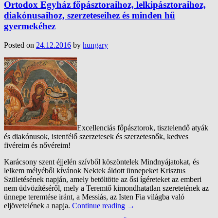
Ortodox Egyház főpásztoraihoz, lelkipásztoraihoz,
diakónusaihoz, szerzeteseihez és minden hű
gyermekéhez
Posted on
24.12.2016
by
hungary
Excellenciás főpásztorok, tisztelendő atyák
és diakónusok, istenfélő szerzetesek és szerzetesnők, kedves
fivéreim és nővéreim!
Karácsony szent éjjelén szívből köszöntelek Mindnyájatokat, és
lelkem mélyéből kívánok Nektek áldott ünnepeket Krisztus
Születésének napján, amely betöltötte az ősi ígéreteket az emberi
nem üdvözítéséről, mely a Teremtő kimondhatatlan szeretetének az
ünnepe teremtése iránt, a Messiás, az Isten Fia világba való
eljövetelének a napja.
Continue reading
→