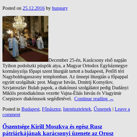
Posted on
25.12.2016
by
hungary
December 25-én, Karácsony első napján
Tyihon podolszki püspök atya, a Magyar Ortodox Egyházmegye
kormányzója főpapi szent liturgiát tartott a budapesti, Petőfi téri
Nagyboldogasszony templomban. Az ünnepi liturgián a főpappal
együtt szolgáltak: prot. Magyar István, Dmitrij Kornyilov,
Szvjatoszlav Bulah papok, a diakónusi szolgálatot pedig Dadányi
Miklós protodiakónus vezette Vajna-Éliás István és Vlagyimir
Csepizsov diakónusok segédletével.
Continue reading
→
Posted in
Budapest
,
Főpásztor
,
Istentiszteletek
,
Űnnepek
|
Leave a
comment
Őszentsége Kirill Moszkva és egész Rusz
pátriárkájának karácsonyi üzenete az Orosz