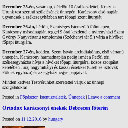
December 25-én,
vasárnap, délelőtt 10 órai kezdettel, Krisztus
Urunk test szerinti születésének ünnepén, Karácsony első napján
ugyancsak a székesegyházban tart főpapi szent liturgiát.
December 26-án,
hétfőn, Szentséges Istenszülő főünnepén,
Karácsony másodnapján reggel 9 órai kezdettel a nyíregyházi Szent
György Nagyvértanú templomba (Széchenyi tér 5.) várja a hívőket
főpapi liturgiára.
December 27-én,
kedden, Szent István archidiakónus, első vértanú
ünnepén, Karácsony harmadnapján pedig ismét a Petőfi téri
székesegyházba hívja a hívőket főpapi liturgiára, közös szolgálat
keretében Juraj nagymihályi és kassai érsekkel (Cseh és Szlovák
Földek egyháza) és az egyházmegye papjaival.
Minden kedves Testvérünket szeretettel várjuk az ünnepi
szolgálatokra!
Posted in
Főpásztor
,
Istentiszteletek
,
Űnnepek
|
Leave a comment
Ortodox karácsonyi énekek Debrecen főterén
Posted on
11.12.2016
by
hungary