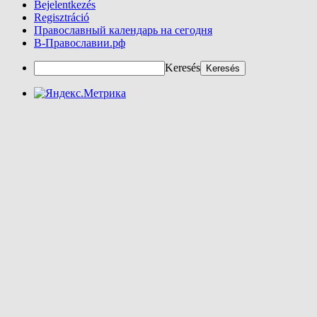
Bejelentkezés
Regisztráció
Православный календарь на сегодня
В-Православии.рф
Keresés