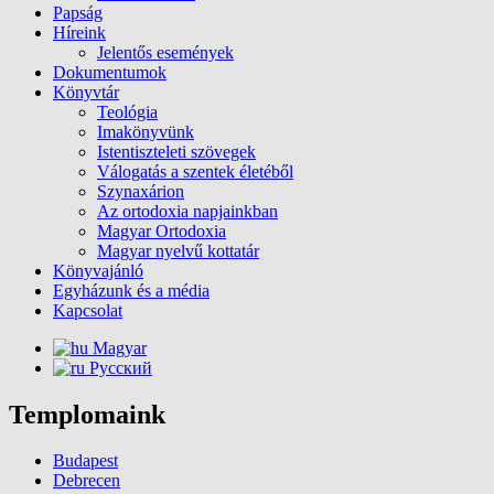
Papság
Híreink
Jelentős események
Dokumentumok
Könyvtár
Teológia
Imakönyvünk
Istentiszteleti szövegek
Válogatás a szentek életéből
Szynaxárion
Az ortodoxia napjainkban
Magyar Ortodoxia
Magyar nyelvű kottatár
Könyvajánló
Egyházunk és a média
Kapcsolat
Magyar
Русский
Templomaink
Budapest
Debrecen