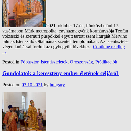
2021. október 17-én, Pünkösd utáni 17.
vasárnapon Márk metropolita, egyházmegyénk kormányzója Teofán
volzsszki és szernuri püspökkel együtt tartott szent liturgiát Mervino
falu az Istenszülő Oltalmának szentelt templomában. Az istentisztelet
végén tanítással fordult az egybegyűlt hívekhez:
Continue reading
→
Posted in
Főpásztor
,
Istentiszteletek
,
Oroszország
,
Prédikaciók
Gondolatok a keresztény ember életének céljáról
Posted on
03.10.2021
by
hungary