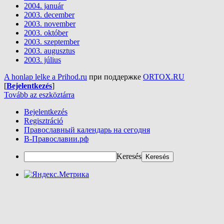
2004. január
2003. december
2003. november
2003. október
2003. szeptember
2003. augusztus
2003. július
A honlap lelke a Prihod.ru
при поддержке
ORTOX.RU
[
Bejelentkezés
]
Tovább az eszköztárra
Bejelentkezés
Regisztráció
Православный календарь на сегодня
В-Православии.рф
Keresés