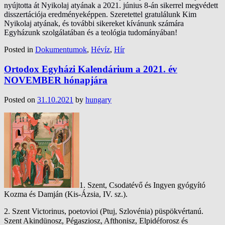
nyújtotta át Nyikolaj atyának a 2021. június 8-án sikerrel megvédett
disszertációja eredményeképpen.
Szeretettel gratulálunk Kim
Nyikolaj atyának, és további sikereket kívánunk számára
Egyházunk szolgálatában és a teológia tudományában!
Posted in
Dokumentumok
,
Hévíz
,
Hír
Ortodox Egyházi Kalendárium a 2021. év
NOVEMBER hónapjára
Posted on
31.10.2021
by
hungary
1.
Szent, Csodatévő és Ingyen gyógyító
Kozma és Damján (Kis-Ázsia, IV. sz.).
2.
Szent Victorinus, poetovioi (Ptuj, Szlovénia) püspökvértanú.
Szent Akindünosz, Pégasziosz, Afthonisz, Elpidéforosz és