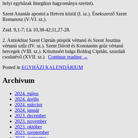
helyi egyházak liturgikus hagyománya szerint).
Szent Ananiás apostol a Hetven közül (I. sz.). Énekszerző Szent
Romanosz (V-VI. sz.).
Zsid. 9,1-7; Lk 10,38-42;11,27-28.
2. Antiokhiai Szent Ciprián püspök vértanú és Szent Jusztina
vértanú szűz (IV. sz.). Szent Dávid és Konstantin grúz vértanú
hercegek (VIII. sz.). Krisztusért balga Boldog Ciprián, szuzdali
csodatévő (XVII. sz.).
Continue reading
→
Posted in
EGYHÁZI KALENDÁRIUM
Archívum
2024. május
2024. április
2024. március
2024. január
2023. december
2023. november
2023. október
2023. szeptember
2023. augusztus