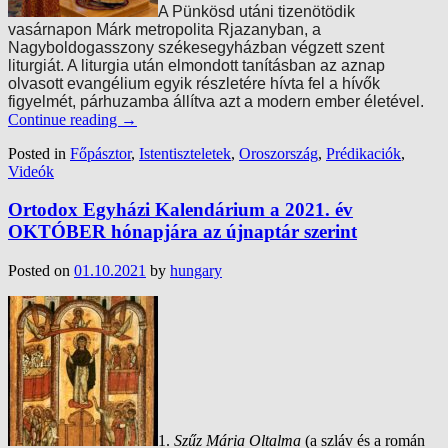
A Pünkösd utáni tizenötödik
vasárnapon Márk metropolita Rjazanyban, a
Nagyboldogasszony székesegyházban végzett szent
liturgiát. A liturgia után elmondott tanításban az aznap
olvasott evangélium egyik részletére hívta fel a hívők
figyelmét, párhuzamba állítva azt a modern ember életével.
Continue reading
→
Posted in
Főpásztor
,
Istentiszteletek
,
Oroszország
,
Prédikaciók
,
Videók
Ortodox Egyházi Kalendárium a 2021. év
OKTÓBER hónapjára az újnaptár szerint
Posted on
01.10.2021
by
hungary
1.
Szűz Mária Oltalma
(a szláv és a román