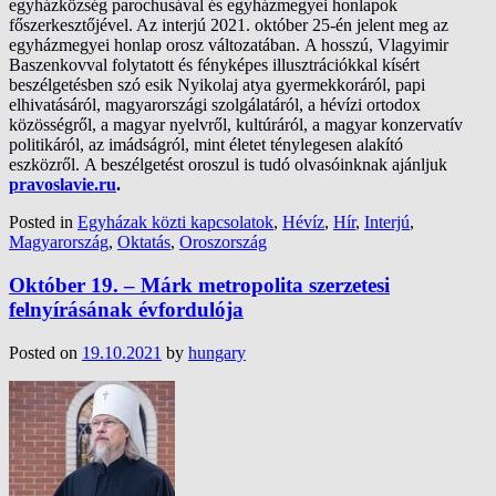
egyházközség parochusával és egyházmegyei honlapok
főszerkesztőjével. Az interjú 2021. október 25-én jelent meg az
egyházmegyei honlap orosz változatában.
A hosszú, Vlagyimir
Baszenkovval folytatott és fényképes illusztrációkkal kísért
beszélgetésben szó esik Nyikolaj atya gyermekkoráról, papi
elhivatásáról, magyarországi szolgálatáról, a hévízi ortodox
közösségről, a magyar nyelvről, kultúráról, a magyar konzervatív
politikáról, az imádságról, mint életet ténylegesen alakító
eszközről.
A beszélgetést oroszul is tudó olvasóinknak ajánljuk
pravoslavie.ru
.
Posted in
Egyházak közti kapcsolatok
,
Hévíz
,
Hír
,
Interjú
,
Magyarország
,
Oktatás
,
Oroszország
Október 19. – Márk metropolita szerzetesi
felnyírásának évfordulója
Posted on
19.10.2021
by
hungary