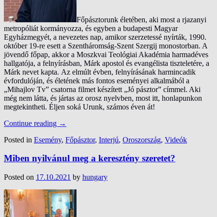
Főpásztorunk életében, aki most a rjazanyi
metropóliát kormányozza, és egyben a budapesti Magyar
Egyházmegyét, a nevezetes nap, amikor szerzetessé nyírták, 1990.
október 19-re esett a Szentháromság-Szent Szergij monostorban. A
jövendő főpap, akkor a Moszkvai Teológiai Akadémia harmadéves
hallgatója, a felnyírásban, Márk apostol és evangélista tiszteletére, a
Márk nevet kapta.
Az elmúlt évben, felnyírásának harmincadik
évfordulóján, és életének más fontos eseményei alkalmából a
„Mihajlov Tv” csatorna filmet készített „Jó pásztor” címmel. Aki
még nem látta, és jártas az orosz nyelvben, most itt, honlapunkon
megtekintheti.
Éljen soká Urunk, számos éven át!
Continue reading
→
Posted in
Esemény
,
Főpásztor
,
Interjú
,
Oroszország
,
Videók
Miben nyilvánul meg a keresztény szeretet?
Posted on
17.10.2021
by
hungary