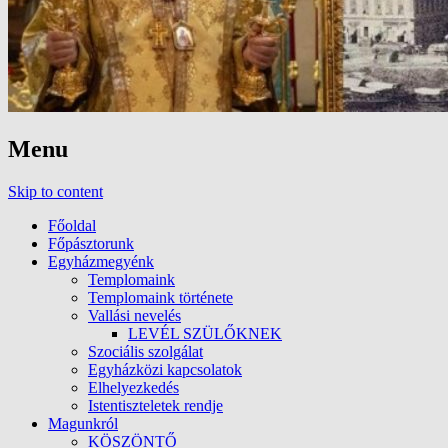
Menu
Skip to content
Főoldal
Főpásztorunk
Egyházmegyénk
Templomaink
Templomaink története
Vallási nevelés
LEVÉL SZÜLŐKNEK
Szociális szolgálat
Egyházközi kapcsolatok
Elhelyezkedés
Istentiszteletek rendje
Magunkról
KÖSZÖNTŐ