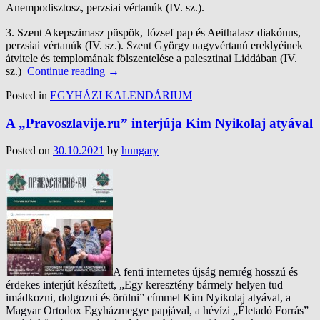
Anempodisztosz, perzsiai vértanúk (IV. sz.).
3.
Szent Akepszimasz püspök, József pap és Aeithalasz diakónus,
perzsiai vértanúk (IV. sz.). Szent György nagyvértanú ereklyéinek
átvitele és templomának fölszentelése a palesztinai Liddában (IV.
sz.)
Continue reading
→
Posted in
EGYHÁZI KALENDÁRIUM
A „Pravoszlavije.ru” interjúja Kim Nyikolaj atyával
Posted on
30.10.2021
by
hungary
A fenti internetes újság nemrég hosszú és
érdekes interjút készített, „Egy keresztény bármely helyen tud
imádkozni, dolgozni és örülni” címmel Kim Nyikolaj atyával, a
Magyar Ortodox Egyházmegye papjával, a hévízi „Életadó Forrás”