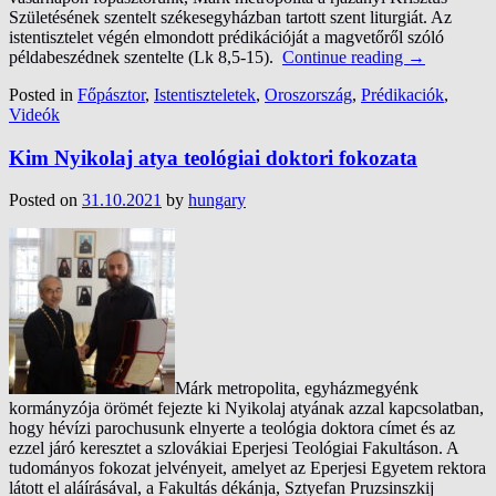
Születésének szentelt székesegyházban tartott szent liturgiát. Az
istentisztelet végén elmondott prédikációját a magvetőről szóló
példabeszédnek szentelte (Lk 8,5-15).
Continue reading
→
Posted in
Főpásztor
,
Istentiszteletek
,
Oroszország
,
Prédikaciók
,
Videók
Kim Nyikolaj atya teológiai doktori fokozata
Posted on
31.10.2021
by
hungary
Márk metropolita, egyházmegyénk
kormányzója örömét fejezte ki Nyikolaj atyának azzal kapcsolatban,
hogy hévízi parochusunk elnyerte a teológia doktora címet és az
ezzel járó keresztet a szlovákiai Eperjesi Teológiai Fakultáson. A
tudományos fokozat jelvényeit, amelyet az Eperjesi Egyetem rektora
látott el aláírásával, a Fakultás dékánja, Sztyefan Pruzsinszkij