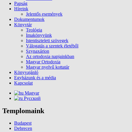
Papság
Híreink
Jelentős események
Dokumentumok
Könyvtár
Teológia
Imakönyvünk
Istentiszteleti szövegek
Válogatás a szentek életéből
Szynaxárion
Az ortodoxia napjainkban
Magyar Ortodoxia
Magyar nyelvű kottatár
Könyvajánló
Egyházunk és a média
Kapcsolat
Magyar
Русский
Templomaink
Budapest
Debrecen