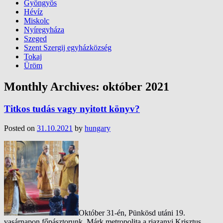
Gyöngyös
Hévíz
Miskolc
Nyíregyháza
Szeged
Szent Szergij egyházközség
Tokaj
Üröm
Monthly Archives:
október 2021
Titkos tudás vagy nyitott könyv?
Posted on
31.10.2021
by
hungary
Október 31-én, Pünkösd utáni 19.
vasárnapon főpásztorunk, Márk metropolita a rjazanyi Krisztus