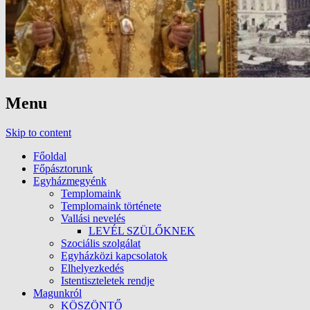
Menu
Skip to content
Főoldal
Főpásztorunk
Egyházmegyénk
Templomaink
Templomaink története
Vallási nevelés
LEVÉL SZÜLŐKNEK
Szociális szolgálat
Egyházközi kapcsolatok
Elhelyezkedés
Istentiszteletek rendje
Magunkról
KÖSZÖNTŐ