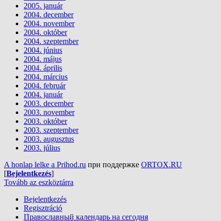
2005. január
2004. december
2004. november
2004. október
2004. szeptember
2004. június
2004. május
2004. április
2004. március
2004. február
2004. január
2003. december
2003. november
2003. október
2003. szeptember
2003. augusztus
2003. július
A honlap lelke a Prihod.ru
при поддержке
ORTOX.RU
[
Bejelentkezés
]
Tovább az eszköztárra
Bejelentkezés
Regisztráció
Православный календарь на сегодня