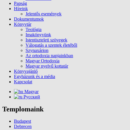
Papság
Híreink
Jelentős események
Dokumentumok
Könyvtár
Teológia
Imakönyvünk
Istentiszteleti szövegek
Válogatás a szentek életéből
Szynaxárion
Az ortodoxia napjainkban
Magyar Ortodoxia
Magyar nyelvű kottatár
Könyvajánló
Egyházunk és a média
Kapcsolat
Magyar
Русский
Templomaink
Budapest
Debrecen