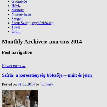
Gyöngyös
Hévíz
Miskolc
Nyíregyháza
Szeged
Szent Szergij egyházközség
Tokaj
Üröm
Monthly Archives:
március 2014
Post navigation
Newer posts
→
Szíria: a kereszténység bölcsője ─ múlt és jelen
Posted on
01.03.2014
by
hungary