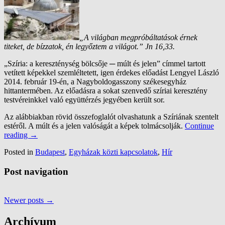
„A világban megpróbáltatások érnek
titeket, de bízzatok, én legyőztem a világot.” Jn 16,33.
„Szíria: a kereszténység bölcsője ─ múlt és jelen” címmel tartott
vetített képekkel szemléltetett, igen érdekes előadást Lengyel László
2014. február 19-én, a Nagyboldogasszony székesegyház
hittantermében. Az előadásra a sokat szenvedő szíriai keresztény
testvéreinkkel való együttérzés jegyében került sor.
Az alábbiakban rövid összefoglalót olvashatunk a Szíriának szentelt
estéről. A múlt és a jelen valóságát a képek tolmácsolják.
Continue
reading
→
Posted in
Budapest
,
Egyházak közti kapcsolatok
,
Hír
Post navigation
Newer posts
→
Archívum