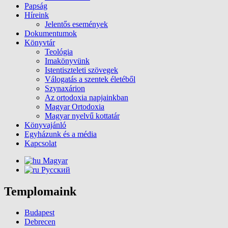
Papság
Híreink
Jelentős események
Dokumentumok
Könyvtár
Teológia
Imakönyvünk
Istentiszteleti szövegek
Válogatás a szentek életéből
Szynaxárion
Az ortodoxia napjainkban
Magyar Ortodoxia
Magyar nyelvű kottatár
Könyvajánló
Egyházunk és a média
Kapcsolat
Magyar
Русский
Templomaink
Budapest
Debrecen