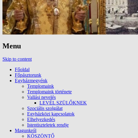
Menu
Skip to content
Főoldal
Főpásztorunk
Egyházmegyénk
Templomaink
Templomaink története
Vallási nevelés
LEVÉL SZÜLŐKNEK
Szociális szolgálat
Egyházközi kapcsolatok
Elhelyezkedés
Istentiszteletek rendje
Magunkról
KÖSZÖNTŐ