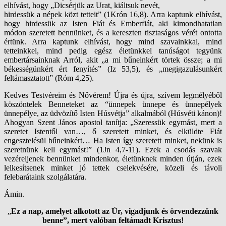
elhívást, hogy „Dicsérjük az Urat, kiáltsuk nevét,
hirdessük a népek közt tetteit” (1Krón 16,8). Arra kaptunk elhívást,
hogy hirdessük az Isten Fiát és Emberfiát, aki kimondhatatlan
módon szeretett bennünket, és a kereszten tisztaságos vérét ontotta
értünk. Arra kaptunk elhívást, hogy mind szavainkkal, mind
tetteinkkel, mind pedig egész életünkkel tanúságot tegyünk
embertársainknak Arról, akit „a mi bűneinkért törtek össze; a mi
békességünkért ért fenyítés” (Iz 53,5), és „megigazulásunkért
feltámasztatott” (Róm 4,25).
Kedves Testvéreim és Nővérem! Újra és újra, szívem legmélyéből
köszöntelek Benneteket az “ünnepek ünnepe és ünnepélyek
ünnepélye, az üdvözítő Isten Húsvétja” alkalmából (Húsvéti kánon)!
Ahogyan Szent János apostol tanítja: „Szeressük egymást, mert a
szeretet Istentől van…, ő szeretett minket, és elküldte Fiát
engesztelésül bűneinkért… Ha Isten így szeretett minket, nekünk is
szeretnünk kell egymást!” (1Jn 4,7-11). Ezek a csodás szavak
vezéreljenek bennünket mindenkor, életünknek minden útján, ezek
lelkesítsenek minket jó tettek cselekvésére, közeli és távoli
felebarátaink szolgálatára.
Ámin.
„
Ez a nap, amelyet alkotott az Úr, vigadjunk és örvendezzünk
benne”, mert valóban feltámadt Krisztus!