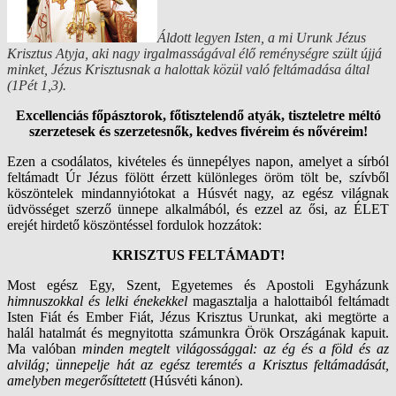
Áldott legyen Isten,
a mi Urunk Jézus
Krisztus Atyja,
aki nagy irgalmasságával élő reménységre szült újjá
minket,
Jézus Krisztusnak a halottak közül való feltámadása által
(1Pét 1,3).
Excellenciás főpásztorok, főtisztelendő atyák, tiszteletre méltó
szerzetesek és szerzetesnők, kedves fivéreim és nővéreim!
Ezen a csodálatos, kivételes és ünnepélyes napon, amelyet a sírból
feltámadt Úr Jézus fölött érzett különleges öröm tölt be, szívből
köszöntelek mindannyiótokat a Húsvét nagy, az egész világnak
üdvösséget szerző ünnepe alkalmából, és ezzel az ősi,
az ÉLET
erejét hirdető köszöntéssel fordulok hozzátok:
KRISZTUS FELTÁMADT!
Most egész Egy, Szent, Egyetemes és Apostoli Egyházunk
himnuszokkal és lelki énekekkel
magasztalja a halottaiból feltámadt
Isten Fiát és Ember Fiát, Jézus Krisztus Urunkat, aki megtörte a
halál hatalmát és megnyitotta számunkra Örök Országának kapuit.
Ma valóban
minden megtelt világossággal: az ég és a föld és az
alvilág; ünnepelje hát az egész teremtés a Krisztus feltámadását,
amelyben megerősíttetett
(Húsvéti kánon).