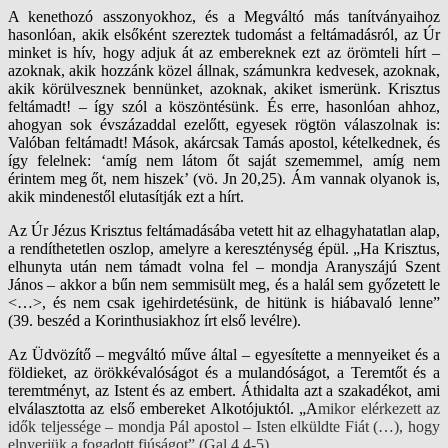
A kenethozó asszonyokhoz, és a Megváltó más tanítványaihoz
hasonlóan, akik elsőként szereztek tudomást a feltámadásról, az Úr
minket is hív, hogy adjuk át az embereknek ezt az örömteli hírt –
azoknak, akik hozzánk közel állnak, számunkra kedvesek, azoknak,
akik körülvesznek bennünket, azoknak, akiket ismerünk. Krisztus
feltámadt! – így szól a köszöntésünk. És erre, hasonlóan ahhoz,
ahogyan sok évszázaddal ezelőtt, egyesek rögtön válaszolnak is:
Valóban feltámadt! Mások, akárcsak Tamás apostol, kételkednek, és
így felelnek: ʻamíg nem látom őt saját szememmel, amíg nem
érintem meg őt, nem hiszekʼ (vö. Jn 20,25). Ám vannak olyanok is,
akik mindenestől elutasítják ezt a hírt.
Az Úr Jézus Krisztus feltámadásába vetett hit az elhagyhatatlan alap,
a rendíthetetlen oszlop, amelyre a kereszténység épül. „Ha Krisztus,
elhunyta után nem támadt volna fel – mondja Aranyszájú Szent
János – akkor a bűn nem semmisült meg, és a halál sem győzetett le
<…>, és nem csak igehirdetésünk, de hitünk is hiábavaló lenne”
(39. beszéd a Korinthusiakhoz írt első levélre).
Az Üdvözítő – megváltó műve által – egyesítette a mennyeiket és a
földieket, az örökkévalóságot és a mulandóságot, a Teremtőt és a
teremtményt, az Istent és az embert. Áthidalta azt a szakadékot, ami
elválasztotta az első embereket Alkotójuktól. „A
mikor elérkezett az
idők teljessége – mondja Pál apostol – Isten elküldte Fiát (…), hogy
elnyerjük a fogadott fiúságot” (Gal 4,4-5).