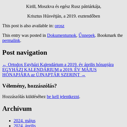
Kirill, Moszkva és egész Rusz pátriárkája,
Krisztus Húsvétján, a 2019. esztendőben
This post is also available in:
orosz
This entry was posted in
Dokumentumok
,
Űnnepek
. Bookmark the
permalink
.
Post navigation
←
Ortodox Egyházi Kalendárium a 2019. év április hónapjára
EGYHÁZI KALENDÁRIUM a 2019. ÉV MÁJUS
HÓNAPJÁRA az ÚJNAPTÁR SZERINT
→
Vélemény, hozzászólás?
Hozzászólás küldéséhez
be kell jelentkezni
.
Archívum
2024. május
2024. április