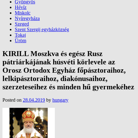
Gyöngyös
Hévíz
Miskolc
Nyíregyháza
Szeged
Szent Szergij egyházközség
Tokaj
Üröm
KIRILL Moszkva és egész Rusz
pátriárkájának húsvéti körlevele az
Orosz Ortodox Egyház főpásztoraihoz,
lelkipásztoraihoz, diakónusaihoz,
szerzeteseihez és minden hű gyermekéhez
Posted on
28.04.2019
by
hungary