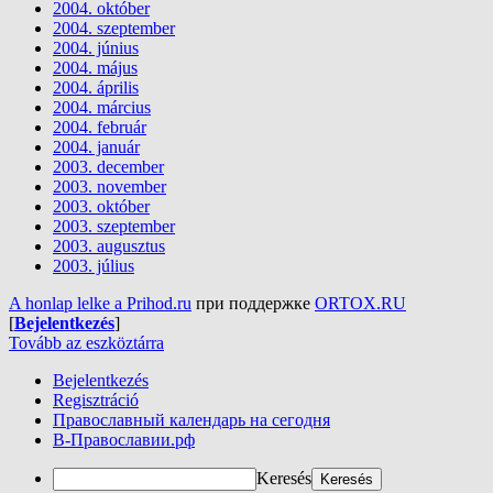
2004. október
2004. szeptember
2004. június
2004. május
2004. április
2004. március
2004. február
2004. január
2003. december
2003. november
2003. október
2003. szeptember
2003. augusztus
2003. július
A honlap lelke a Prihod.ru
при поддержке
ORTOX.RU
[
Bejelentkezés
]
Tovább az eszköztárra
Bejelentkezés
Regisztráció
Православный календарь на сегодня
В-Православии.рф
Keresés