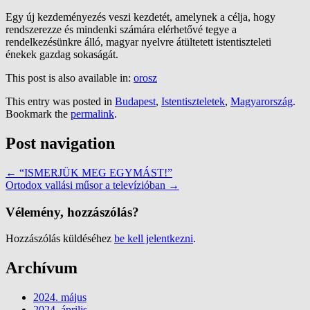
Egy új kezdeményezés veszi kezdetét, amelynek a célja, hogy
rendszerezze és mindenki számára elérhetővé tegye a
rendelkezésünkre álló, magyar nyelvre átültetett istentiszteleti
énekek gazdag sokaságát.
This post is also available in:
orosz
This entry was posted in
Budapest
,
Istentiszteletek
,
Magyarország
.
Bookmark the
permalink
.
Post navigation
←
“ISMERJÜK MEG EGYMÁST!”
Ortodox vallási műsor a televízióban
→
Vélemény, hozzászólás?
Hozzászólás küldéséhez
be kell jelentkezni
.
Archívum
2024. május
2024. április