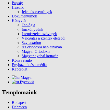
Papság
Híreink
Jelentős események
Dokumentumok
Könyvtár
Teológia
Imakönyvünk
Istentiszteleti szövegek
Válogatás a szentek életéből
Szynaxárion
Az ortodoxia napjainkban
Magyar Ortodoxia
Magyar nyelvű kottatár
Könyvajánló
Egyházunk és a média
Kapcsolat
Magyar
Русский
Templomaink
Budapest
Debrecen