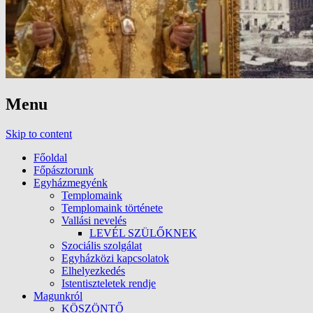
Menu
Skip to content
Főoldal
Főpásztorunk
Egyházmegyénk
Templomaink
Templomaink története
Vallási nevelés
LEVÉL SZÜLŐKNEK
Szociális szolgálat
Egyházközi kapcsolatok
Elhelyezkedés
Istentiszteletek rendje
Magunkról
KÖSZÖNTŐ