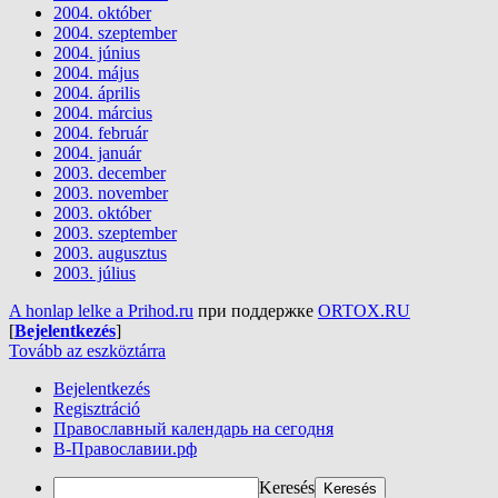
2004. október
2004. szeptember
2004. június
2004. május
2004. április
2004. március
2004. február
2004. január
2003. december
2003. november
2003. október
2003. szeptember
2003. augusztus
2003. július
A honlap lelke a Prihod.ru
при поддержке
ORTOX.RU
[
Bejelentkezés
]
Tovább az eszköztárra
Bejelentkezés
Regisztráció
Православный календарь на сегодня
В-Православии.рф
Keresés