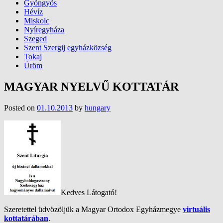
Gyöngyös
Hévíz
Miskolc
Nyíregyháza
Szeged
Szent Szergij egyházközség
Tokaj
Üröm
MAGYAR NYELVŰ KOTTATÁR
Posted on
01.10.2013
by
hungary
Kedves Látogató!
Szeretettel üdvözöljük a Magyar Ortodox Egyházmegye
virtuális
kottatárában
.