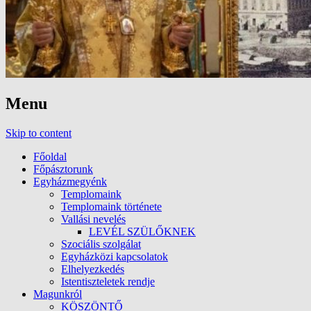
Menu
Skip to content
Főoldal
Főpásztorunk
Egyházmegyénk
Templomaink
Templomaink története
Vallási nevelés
LEVÉL SZÜLŐKNEK
Szociális szolgálat
Egyházközi kapcsolatok
Elhelyezkedés
Istentiszteletek rendje
Magunkról
KÖSZÖNTŐ