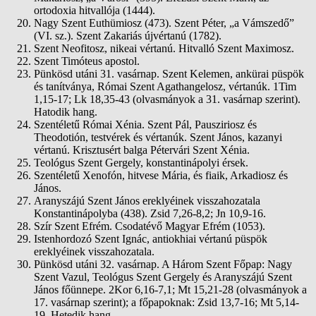
ortodoxia hitvallója (1444).
Nagy Szent Euthümiosz (473). Szent Péter, „a Vámszedő”
(VI. sz.). Szent Zakariás újvértanú (1782).
Szent Neofitosz, nikeai vértanú. Hitvalló Szent Maximosz.
Szent Timóteus apostol.
Pünkösd utáni 31. vasárnap. Szent Kelemen, ankürai püspök
és tanítványa, Római Szent Agathangelosz, vértanúk. 1Tim
1,15-17; Lk 18,35-43 (olvasmányok a 31. vasárnap szerint).
Hatodik hang.
Szentéletű Római Xénia. Szent Pál, Pausziriosz és
Theodotión, testvérek és vértanúk. Szent János, kazanyi
vértanú. Krisztusért balga Pétervári Szent Xénia.
Teológus Szent Gergely, konstantinápolyi érsek.
Szentéletű Xenofón, hitvese Mária, és fiaik, Arkadiosz és
János.
Aranyszájú Szent János ereklyéinek visszahozatala
Konstantinápolyba (438). Zsid 7,26-8,2; Jn 10,9-16.
Szír Szent Efrém. Csodatévő Magyar Efrém (1053).
Istenhordozó Szent Ignác, antiokhiai vértanú püspök
ereklyéinek visszahozatala.
Pünkösd utáni 32. vasárnap. A Három Szent Főpap: Nagy
Szent Vazul, Teológus Szent Gergely és Aranyszájú Szent
János főünnepe. 2Kor 6,16-7,1; Mt 15,21-28 (olvasmányok a
17. vasárnap szerint); a főpapoknak: Zsid 13,7-16; Mt 5,14-
19. Hetedik hang.