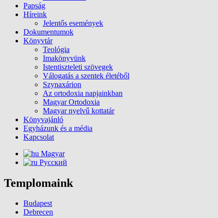
Papság
Híreink
Jelentős események
Dokumentumok
Könyvtár
Teológia
Imakönyvünk
Istentiszteleti szövegek
Válogatás a szentek életéből
Szynaxárion
Az ortodoxia napjainkban
Magyar Ortodoxia
Magyar nyelvű kottatár
Könyvajánló
Egyházunk és a média
Kapcsolat
Magyar
Русский
Templomaink
Budapest
Debrecen