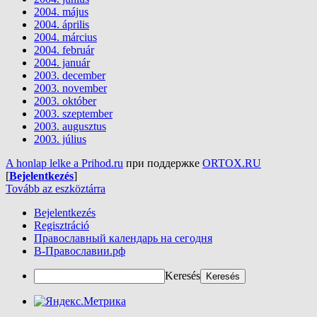
2004. május
2004. április
2004. március
2004. február
2004. január
2003. december
2003. november
2003. október
2003. szeptember
2003. augusztus
2003. július
A honlap lelke a Prihod.ru
при поддержке
ORTOX.RU
[
Bejelentkezés
]
Tovább az eszköztárra
Bejelentkezés
Regisztráció
Православный календарь на сегодня
В-Православии.рф
Keresés