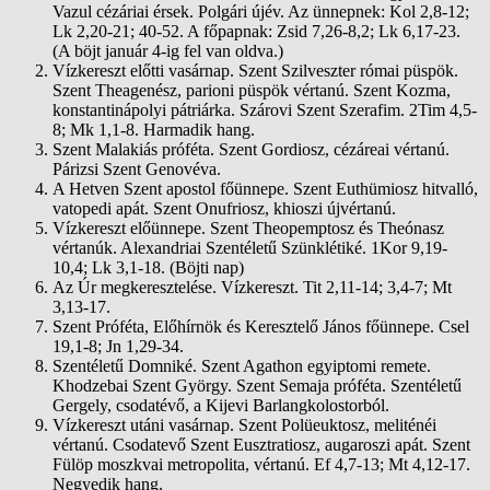
Vazul cézáriai érsek. Polgári újév. Az ünnepnek: Kol 2,8-12;
Lk 2,20-21; 40-52. A főpapnak: Zsid 7,26-8,2; Lk 6,17-23.
(A böjt január 4-ig fel van oldva.)
Vízkereszt előtti vasárnap. Szent Szilveszter római püspök.
Szent Theagenész, parioni püspök vértanú. Szent Kozma,
konstantinápolyi pátriárka. Szárovi Szent Szerafim. 2Tim 4,5-
8; Mk 1,1-8. Harmadik hang.
Szent Malakiás próféta. Szent Gordiosz, cézáreai vértanú.
Párizsi Szent Genovéva.
A Hetven Szent apostol főünnepe. Szent Euthümiosz hitvalló,
vatopedi apát. Szent Onufriosz, khioszi újvértanú.
Vízkereszt előünnepe. Szent Theopemptosz és Theónasz
vértanúk. Alexandriai Szentéletű Szünklétiké. 1Kor 9,19-
10,4; Lk 3,1-18. (Böjti nap)
Az Úr megkeresztelése. Vízkereszt. Tit 2,11-14; 3,4-7; Mt
3,13-17.
Szent Próféta, Előhírnök és Keresztelő János főünnepe. Csel
19,1-8; Jn 1,29-34.
Szentéletű Domniké. Szent Agathon egyiptomi remete.
Khodzebai Szent György. Szent Semaja próféta. Szentéletű
Gergely, csodatévő, a Kijevi Barlangkolostorból.
Vízkereszt utáni vasárnap. Szent Polüeuktosz, meliténéi
vértanú. Csodatevő Szent Eusztratiosz, augaroszi apát. Szent
Fülöp moszkvai metropolita, vértanú. Ef 4,7-13; Mt 4,12-17.
Negyedik hang.