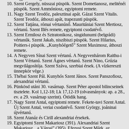
Szent Gergely, nüsszai püspök. Szent Dometianosz, meliténéi
püspök. Szent Ammóniosz, egyiptomi remete.
Nagy Szent Teodóz, palesztinai apát. Gázai Szent Vitalis.
Szent Teodóz, áthoszi apát, trapezunti püspök.
Szent Tatjána, római vértanúnő. Mauritániai Szent Mertiosz,
vértanú. Szent Illés remete, egyiptomi csodatévő.
Szent Ermilosz és Sztratonikosz, singidunumi (belgrádi)
vértanúk. Szent Jakab, niszibiszi püspök. Szent Hilarius,
Poitiers-i püspök. „Kunyhóégető” Szent Maximosz, áthoszi
remete.
A Negyven Sínai Szent vértanú. A Negyvenhárom Raithu-i
Szent Vértanú. Szent Ágnes vértanú. Szent Nino, Grúzia
megvilágosítója. Szent Száva, szerbiai érsek. (A vízkereszti
ünnepkör vége.)
Thébai Szent Pál. Kunyhós Szent János. Szent Panszofiosz,
alexandriai vértanú.
Pünkösd utáni 30. vasárnap. Szent Péter apostol bilincseinek
tisztelete. Kol 1,12-18; Lk 17,12-19 (olvasmányok: ap. a 28.,
ev. a 29. vasárnap szerint). Ötödik hang.
Nagy Szent Antal, egyiptomi remete. Fekete-tavi Szent Antal.
Új Szent Antal, veriai csodatévő. Szent György, joáninai
újvértanú.
Szent Atanáz és Cirill alexandriai érsekek.
Egyiptomi Szent Makariosz (391). Alexandriai Szent
Makariosz, „a Városi” (395). Efezusi Szent Márk, az