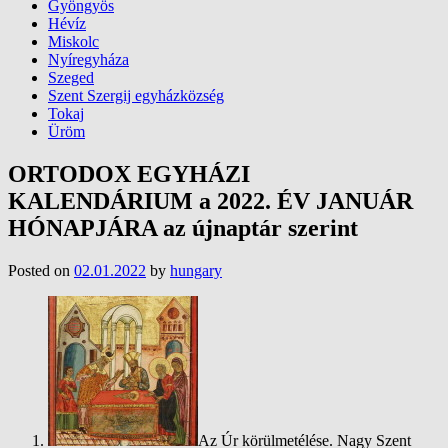
Gyöngyös
Hévíz
Miskolc
Nyíregyháza
Szeged
Szent Szergij egyházközség
Tokaj
Üröm
ORTODOX EGYHÁZI
KALENDÁRIUM a 2022. ÉV JANUÁR
HÓNAPJÁRA az újnaptár szerint
Posted on
02.01.2022
by
hungary
Az Úr körülmetélése. Nagy Szent