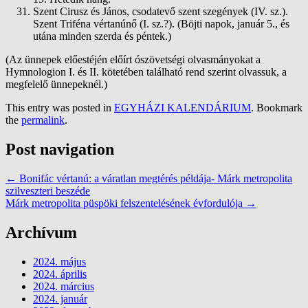
Szent Cirusz és János, csodatevő szent szegények (IV. sz.).
Szent Triféna vértanúnő (I. sz.?). (Böjti napok, január 5., és
utána minden szerda és péntek.)
(Az ünnepek előestéjén előírt ószövetségi olvasmányokat a
Hymnologion I. és II. kötetében található rend szerint olvassuk, a
megfelelő ünnepeknél.)
This entry was posted in
EGYHÁZI KALENDÁRIUM
. Bookmark
the
permalink
.
Post navigation
←
Bonifác vértanú: a váratlan megtérés példája- Márk metropolita
szilveszteri beszéde
Márk metropolita püspöki felszentelésének évfordulója
→
Archívum
2024. május
2024. április
2024. március
2024. január