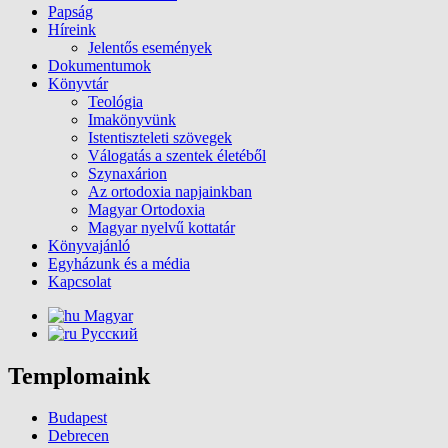
Papság
Híreink
Jelentős események
Dokumentumok
Könyvtár
Teológia
Imakönyvünk
Istentiszteleti szövegek
Válogatás a szentek életéből
Szynaxárion
Az ortodoxia napjainkban
Magyar Ortodoxia
Magyar nyelvű kottatár
Könyvajánló
Egyházunk és a média
Kapcsolat
Magyar
Русский
Templomaink
Budapest
Debrecen