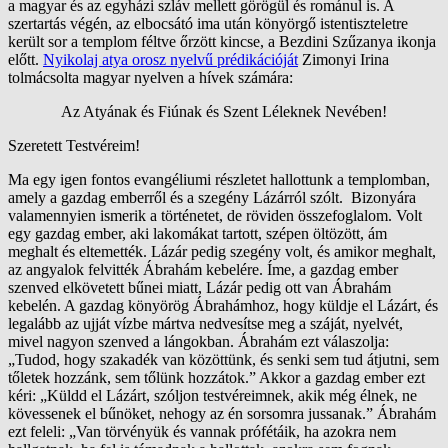
a magyar és az egyházi szláv mellett görögül és románul is. A
szertartás végén, az elbocsátó ima után könyörgő istentiszteletre
került sor a templom féltve őrzött kincse, a Bezdini Szűzanya ikonja
előtt.
Nyikolaj atya orosz nyelvű prédikációját
Zimonyi Irina
tolmácsolta magyar nyelven a hívek számára:
Az Atyának és Fiúnak és Szent Léleknek Nevében!
Szeretett Testvéreim!
Ma egy igen fontos evangéliumi részletet hallottunk a templomban,
amely a gazdag emberről és a szegény Lázárról szólt. Bizonyára
valamennyien ismerik a történetet, de röviden összefoglalom. Volt
egy gazdag ember, aki lakomákat tartott, szépen öltözött, ám
meghalt és eltemették. Lázár pedig szegény volt, és amikor meghalt,
az angyalok felvitték Ábrahám kebelére. Íme, a gazdag ember
szenved elkövetett bűnei miatt, Lázár pedig ott van Ábrahám
kebelén. A gazdag könyörög Ábrahámhoz, hogy küldje el Lázárt, és
legalább az ujját vízbe mártva nedvesítse meg a száját, nyelvét,
mivel nagyon szenved a lángokban. Ábrahám ezt válaszolja:
„Tudod, hogy szakadék van közöttünk, és senki sem tud átjutni, sem
tőletek hozzánk, sem tőlünk hozzátok.” Akkor a gazdag ember ezt
kéri: „Küldd el Lázárt, szóljon testvéreimnek, akik még élnek, ne
kövessenek el bűnöket, nehogy az én sorsomra jussanak.” Ábrahám
ezt feleli: „Van törvényük és vannak prófétáik, ha azokra nem