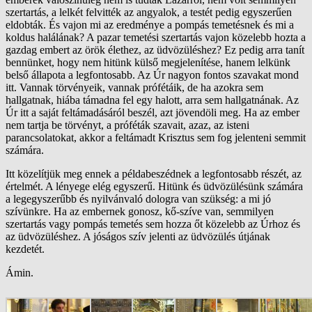
szertartás, a lelkét felvitték az angyalok, a testét pedig egyszerűen
eldobták. És vajon mi az eredménye a pompás temetésnek és mi a
koldus halálának? A pazar temetési szertartás vajon közelebb hozta a
gazdag embert az örök élethez, az üdvözüléshez? Ez pedig arra tanít
bennünket, hogy nem hitünk külső megjelenítése, hanem lelkünk
belső állapota a legfontosabb. Az Úr nagyon fontos szavakat mond
itt. Vannak törvényeik, vannak prófétáik, de ha azokra sem
hallgatnak, hiába támadna fel egy halott, arra sem hallgatnának. Az
Úr itt a saját feltámadásáról beszél, azt jövendöli meg. Ha az ember
nem tartja be törvényt, a próféták szavait, azaz, az isteni
parancsolatokat, akkor a feltámadt Krisztus sem fog jelenteni semmit
számára.
Itt közelítjük meg ennek a példabeszédnek a legfontosabb részét, az
értelmét. A lényege elég egyszerű. Hitünk és üdvözülésünk számára
a legegyszerűbb és nyilvánvaló dologra van szükség: a mi jó
szívünkre. Ha az embernek gonosz, kő-szíve van, semmilyen
szertartás vagy pompás temetés sem hozza őt közelebb az Úrhoz és
az üdvözüléshez. A jóságos szív jelenti az üdvözülés útjának
kezdetét.
Ámin.