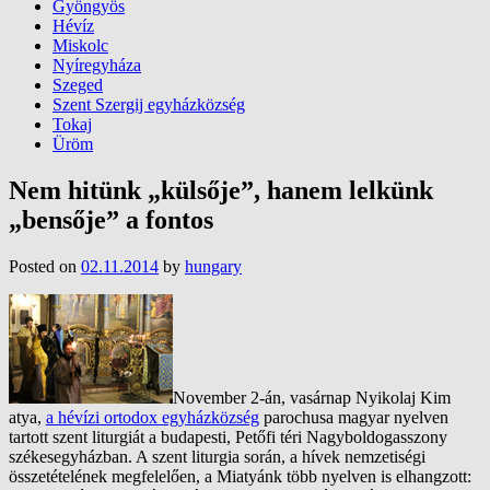
Gyöngyös
Hévíz
Miskolc
Nyíregyháza
Szeged
Szent Szergij egyházközség
Tokaj
Üröm
Nem hitünk „külsője”, hanem lelkünk
„bensője” a fontos
Posted on
02.11.2014
by
hungary
November 2-án, vasárnap Nyikolaj Kim
atya,
a hévízi ortodox egyházközség
parochusa magyar nyelven
tartott szent liturgiát a budapesti, Petőfi téri Nagyboldogasszony
székesegyházban. A szent liturgia során, a hívek nemzetiségi
összetételének megfelelően, a Miatyánk több nyelven is elhangzott: