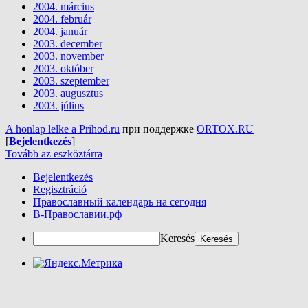
2004. március
2004. február
2004. január
2003. december
2003. november
2003. október
2003. szeptember
2003. augusztus
2003. július
A honlap lelke a Prihod.ru
при поддержке
ORTOX.RU
[
Bejelentkezés
]
Tovább az eszköztárra
Bejelentkezés
Regisztráció
Православный календарь на сегодня
В-Православии.рф
Keresés