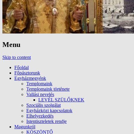
Menu
Skip to content
Főoldal
Főpásztorunk
Egyházmegyénk
Templomaink
Templomaink története
Vallási nevelés
LEVÉL SZÜLŐKNEK
Szociális szolgálat
Egyházközi kapcsolatok
Elhelyezkedés
Istentiszteletek rendje
Magunkról
KÖSZÖNTŐ