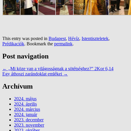
This entry was posted in
Budapest
,
Hévíz
,
Istentiszteletek
,
Prédikaciók
. Bookmark the
permalink
.
Post navigation
←
„Mi köze van a világosságnak a sötétséghez?” 2Kor 6,14
Egy áthoszi zarándoklat emlékei
→
Archívum
2024. május
2024. április
2024. március
2024. január
2023. december
2023. november
2023. október