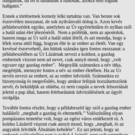
hallgatnak, ha fel is támadnak a hallottak, azokra sem fognak
hallgatni.”
Ennek a történetnek komoly lelki tartalma van. Van benne sok
észrevétlen mozzanat, de sok nyilvánvaló dolog is. Azon kevés
példabeszédek egyike, amelyben az Úr egyértelműen és nyíltan szól
a halál utáni élet létezéséről. Nem a próféták, nem az apostolok,
hanem maga az Úr szól a halál utáni létről, és azt mondja, hogy a
lélek sorsa attól függ, hogyan élte le az ember az életét. Van egy
kevéssé észrevehető, ám hitünk számára igen fontos mozzanat: a
példabeszédben az Úr Lázárnak nevezi a koldust, a gazdag
embernek viszont nem ad nevet, csak annyit mond, hogy „volt
egyszer egy gazdag ember”. Megnyílik számunkra a név titka,
megértjük, mennyire fontos a név az ember életében. Ha az Úr
nevén nevezi az embert, az az ember üdvözült. Számunkra ez
bizonyosság és megerősítés, hogy amikor felírjuk hozzátartozóink
nevét, és beküldjük az oltárba, ez nem csupán a nevek felsorolását
jelenti a pap által, hanem felebarátaink üdvözülésének az ügyét
szolgálja.
További fontos részlet, hogy a példabeszéd így szól a gazdag ember
haláláról: „meghalt a gazdag és eltemették.” Valószínűleg olyan
pompázatos temetése volt, hogy az egész város emlékezett rá. A
koldus Lázárról viszont csak annyit mond, hogy „meghalt, és az
angyalok felvitték Ábrahám kebelére”. Ez azt jelenti, hogy az
emberek valószínűleg nem is tudtak Lázárról, nem volt semmilyen