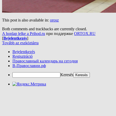
This post is also available in:
orosz
Both comments and trackbacks are currently closed.
A honlap lelke a Prihod.ru
при поддержке
ORTOX.RU
[
Bejelentkezés
]
Tovább az eszköztárra
Bejelentkezés
Regisztráció
Православный календарь на сегодня
В-Православии.рф
Keresés