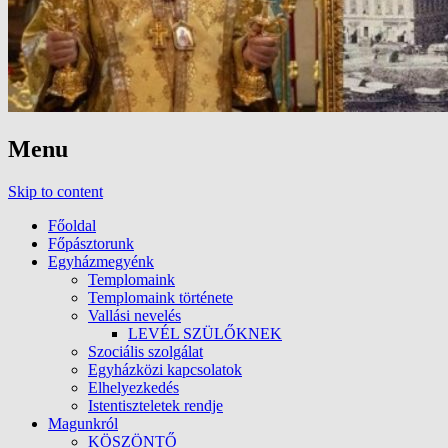
Menu
Skip to content
Főoldal
Főpásztorunk
Egyházmegyénk
Templomaink
Templomaink története
Vallási nevelés
LEVÉL SZÜLŐKNEK
Szociális szolgálat
Egyházközi kapcsolatok
Elhelyezkedés
Istentiszteletek rendje
Magunkról
KÖSZÖNTŐ