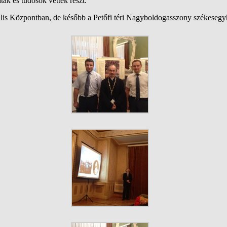
ák és tudósok vettek részt.
urális Központban, de később a Petőfi téri Nagyboldogasszony székeseg