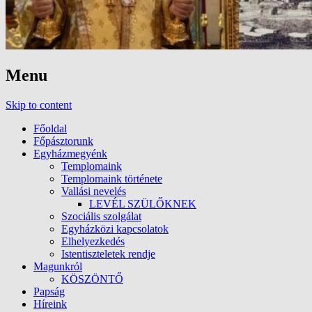
Menu
Skip to content
Főoldal
Főpásztorunk
Egyházmegyénk
Templomaink
Templomaink története
Vallási nevelés
LEVÉL SZÜLŐKNEK
Szociális szolgálat
Egyházközi kapcsolatok
Elhelyezkedés
Istentiszteletek rendje
Magunkról
KÖSZÖNTŐ
Papság
Híreink