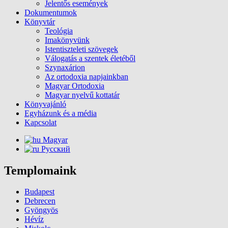
Jelentős események
Dokumentumok
Könyvtár
Teológia
Imakönyvünk
Istentiszteleti szövegek
Válogatás a szentek életéből
Szynaxárion
Az ortodoxia napjainkban
Magyar Ortodoxia
Magyar nyelvű kottatár
Könyvajánló
Egyházunk és a média
Kapcsolat
Magyar
Русский
Templomaink
Budapest
Debrecen
Gyöngyös
Hévíz