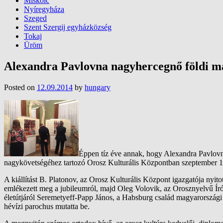
Miskolc
Nyíregyháza
Szeged
Szent Szergij egyházközség
Tokaj
Üröm
Alexandra Pavlovna nagyhercegnő földi ma
Posted on
12.09.2014
by
hungary
Éppen tíz éve annak, hogy Alexandra Pavlovn
nagykövetségéhez tartozó Orosz Kulturális Központban szeptember 11-é
A kiállítást B. Platonov, az Orosz Kulturális Központ igazgatója ny
emlékezett meg a jubileumról, majd Oleg Volovik, az Orosznyelvű Í
életútjáról Seremetyeff-Papp János, a Habsburg család magyarországi 
hévízi parochus mutatta be.