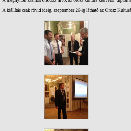
A megnyitón számos ortodox hívő, az orosz kultúra kedvelői, diplomat
A kiállítás csak rövid ideig, szeptember 26-ig látható az Orosz Kult