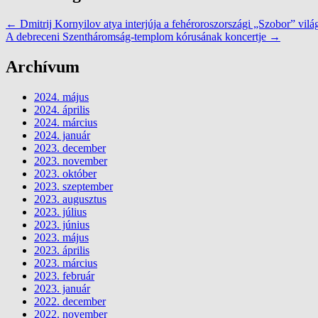
←
Dmitrij Kornyilov atya interjúja a fehéroroszországi „Szobor” vilá
A debreceni Szentháromság-templom kórusának koncertje
→
Archívum
2024. május
2024. április
2024. március
2024. január
2023. december
2023. november
2023. október
2023. szeptember
2023. augusztus
2023. július
2023. június
2023. május
2023. április
2023. március
2023. február
2023. január
2022. december
2022. november