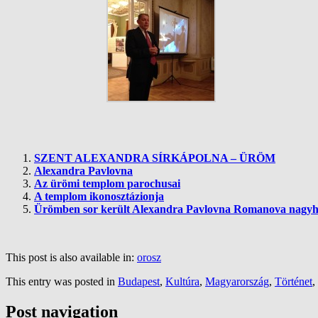
SZENT ALEXANDRA SÍRKÁPOLNA – ÜRÖM
Alexandra Pavlovna
Az ürömi templom parochusai
A templom ikonosztázionja
Ürömben sor került Alexandra Pavlovna Romanova nagyh
This post is also available in:
orosz
This entry was posted in
Budapest
,
Kultúra
,
Magyarország
,
Történet
,
Post navigation