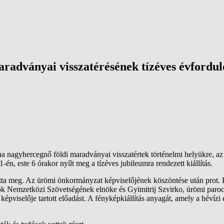
radványai visszatérésének tízéves évfordul
a nagyhercegnő földi maradványai visszatértek történelmi helyükre, 
n, este 6 órakor nyílt meg a tízéves jubileumra rendezett kiállítás.
itotta meg. Az ürömi önkormányzat képviselőjének köszöntése után prot.
rók Nemzetközi Szövetségének elnöke és Gyimitrij Szvirko, ürömi paro
képviselője tartott előadást. A fényképkiállítás anyagát, amely a héví