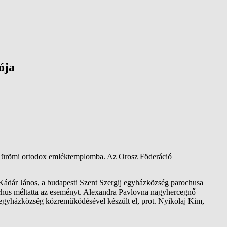
ója
az ürömi ortodox emléktemplomba. Az Orosz Föderáció
 Kádár János, a budapesti Szent Szergij egyházközség parochusa
chus méltatta az eseményt. Alexandra Pavlovna nagyhercegnő
zi egyházközség közreműködésével készült el, prot. Nyikolaj Kim,