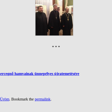
* * *
ercegnő hamvainak ünnepélyes újratemetésére
Üröm
. Bookmark the
permalink
.