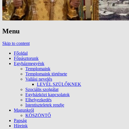
Menu
Skip to content
Főoldal
Főpásztorunk
Egyházmegyénk
Templomaink
Templomaink története
Vallási nevelés
LEVÉL SZÜLŐKNEK
Szociális szolgálat
Egyházközi kapcsolatok
Elhelyezkedés
Istentiszteletek rendje
Magunkról
KÖSZÖNTŐ
Papság
Híreink