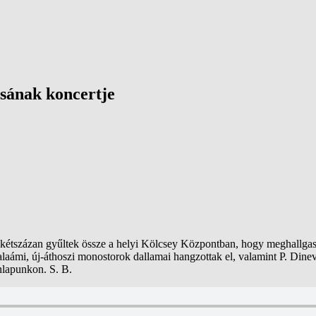
sának koncertje
étszázan gyűltek össze a helyi Kölcsey Központban, hogy meghallgas
valaámi, új-áthoszi monostorok dallamai hangzottak el, valamint P. Din
onlapunkon. S. B.