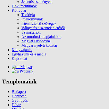
Jelentős események
Dokumentumok
Könyvtár
Teológia
Imakönyvünk
Istentiszteleti szövegek
Válogatás a szentek életéből
Szynaxárion
Az ortodoxia napjainkban
Magyar Ortodoxia
Magyar nyelvű kottatár
Könyvajánló
Egyházunk és a média
Kapcsolat
Magyar
Русский
Templomaink
Budapest
Debrecen
Gyöngyös
Hévíz