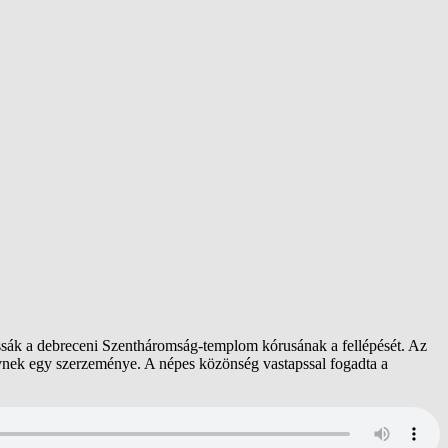
sák a debreceni Szentháromság-templom kórusának a fellépését. Az
evnek egy szerzeménye. A népes közönség vastapssal fogadta a