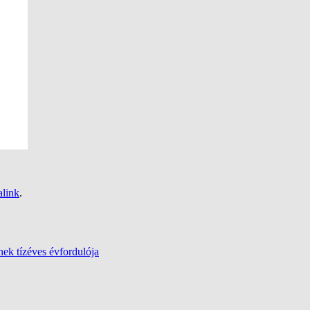
link
.
ek tízéves évfordulója