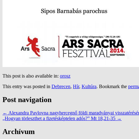
This post is also available in:
orosz
This entry was posted in
Debrecen
,
Hír
,
Kultúra
. Bookmark the
perma
Post navigation
←
Alexandra Pavlovna nagyhercegnő földi maradványai visszatérésén
„Hogyan törleszthet a fizetésképtelen adós?” Mt 18,21-35
→
Archívum