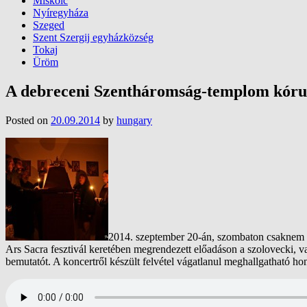
Miskolc
Nyíregyháza
Szeged
Szent Szergij egyházközség
Tokaj
Üröm
A debreceni Szentháromság-templom kóru
Posted on
20.09.2014
by
hungary
2014. szeptember 20-án, szombaton csaknem k
Ars Sacra fesztivál keretében megrendezett előadáson a szolovecki, 
bemutatót. A koncertről készült felvétel vágatlanul meghallgatható h