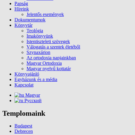
Papság
Híreink
Jelentős események
Dokumentumok
Könyvtár
Teológia
Imakönyvünk
Istentiszteleti szövegek
Válogatás a szentek életéből
Szynaxárion
Az ortodoxia napjainkban
Magyar Ortodoxia
Magyar nyelvű kottatár
Könyvajánló
Egyházunk és a média
Kapcsolat
Magyar
Русский
Templomaink
Budapest
Debrecen