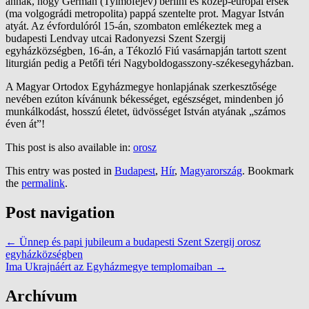
annak, hogy Germán (Tyimofejev) berlini és közép-európai érsek
(ma volgográdi metropolita) pappá szentelte prot. Magyar István
atyát. Az évfordulóról 15-án, szombaton emlékeztek meg a
budapesti Lendvay utcai Radonyezsi Szent Szergij
egyházközségben, 16-án, a Tékozló Fiú vasárnapján tartott szent
liturgián pedig a Petőfi téri Nagyboldogasszony-székesegyházban.
A Magyar Ortodox Egyházmegye honlapjának szerkesztősége
nevében ezúton kívánunk békességet, egészséget, mindenben jó
munkálkodást, hosszú életet, üdvösséget István atyának „számos
éven át”!
This post is also available in:
orosz
This entry was posted in
Budapest
,
Hír
,
Magyarország
. Bookmark
the
permalink
.
Post navigation
←
Ünnep és papi jubileum a budapesti Szent Szergij orosz
egyházközségben
Ima Ukrajnáért az Egyházmegye templomaiban
→
Archívum