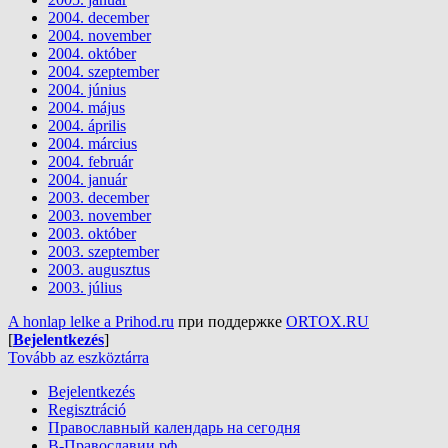
2004. december
2004. november
2004. október
2004. szeptember
2004. június
2004. május
2004. április
2004. március
2004. február
2004. január
2003. december
2003. november
2003. október
2003. szeptember
2003. augusztus
2003. július
A honlap lelke a Prihod.ru
при поддержке
ORTOX.RU
[
Bejelentkezés
]
Tovább az eszköztárra
Bejelentkezés
Regisztráció
Православный календарь на сегодня
В-Православии.рф