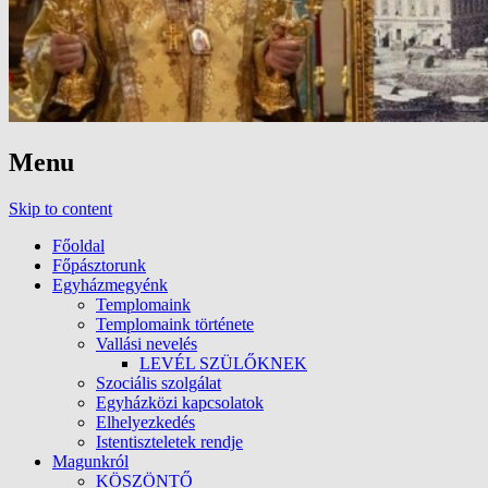
Menu
Skip to content
Főoldal
Főpásztorunk
Egyházmegyénk
Templomaink
Templomaink története
Vallási nevelés
LEVÉL SZÜLŐKNEK
Szociális szolgálat
Egyházközi kapcsolatok
Elhelyezkedés
Istentiszteletek rendje
Magunkról
KÖSZÖNTŐ