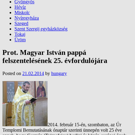
Gyöngyös
Hévíz
Miskolc
Nyíregyháza
Szeged
Szent Szergij egyházközség
Tokaj
Üröm
Prot. Magyar István pappá
felszentelésének 25. évfordulójára
Posted on
21.02.2014
by
hungary
2014. február 15-én, szombaton, az Úr
Templomi Bemutatásának ónaptár szerinti ünnepén volt 25 éve