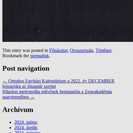
This entry was posted in
Főpásztor
,
Oroszország
,
Történet
.
Bookmark the
permalink
.
Post navigation
←
Ortodox Egyházi Kalendárium a 2022. év DECEMBER
hónapjára az újnaptár szerint
Hilarion metropolita művének bemutatója a Zeneakadémia
nagytermében
→
Archívum
2024. május
2024. április
2024. március