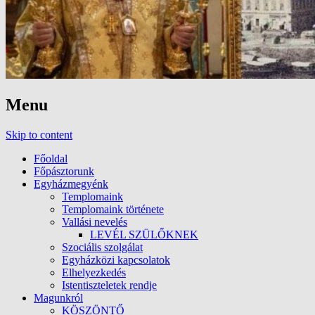
Menu
Skip to content
Főoldal
Főpásztorunk
Egyházmegyénk
Templomaink
Templomaink története
Vallási nevelés
LEVÉL SZÜLŐKNEK
Szociális szolgálat
Egyházközi kapcsolatok
Elhelyezkedés
Istentiszteletek rendje
Magunkról
KÖSZÖNTŐ