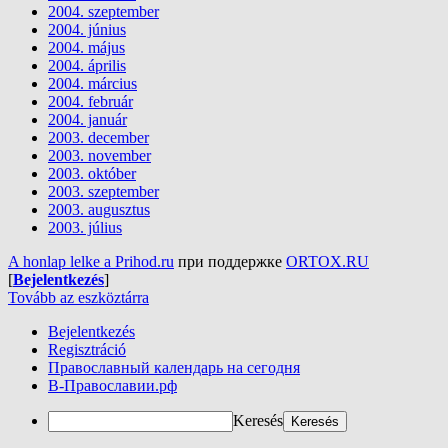
2004. szeptember
2004. június
2004. május
2004. április
2004. március
2004. február
2004. január
2003. december
2003. november
2003. október
2003. szeptember
2003. augusztus
2003. július
A honlap lelke a Prihod.ru
при поддержке
ORTOX.RU
[
Bejelentkezés
]
Tovább az eszköztárra
Bejelentkezés
Regisztráció
Православный календарь на сегодня
В-Православии.рф
Keresés