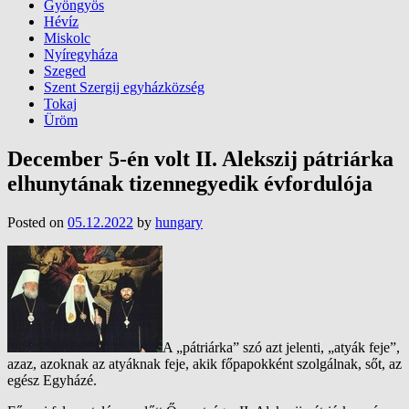
Gyöngyös
Hévíz
Miskolc
Nyíregyháza
Szeged
Szent Szergij egyházközség
Tokaj
Üröm
December 5-én volt II. Alekszij pátriárka
elhunytának tizennegyedik évfordulója
Posted on
05.12.2022
by
hungary
A „pátriárka” szó azt jelenti, „atyák feje”,
azaz, azoknak az atyáknak feje, akik főpapokként szolgálnak, sőt, az
egész Egyházé.