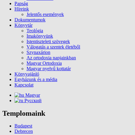
Papság
Híreink
Jelentős események
Dokumentumok
Könyvtár
Teológia
Imakönyvünk
Istentiszteleti szövegek
Válogatás a szentek életéből
Szynaxárion
Az ortodoxia napjainkban
Magyar Ortodoxia
Magyar nyelvű kottatár
Könyvajánló
Egyházunk és a média
Kapcsolat
Magyar
Русский
Templomaink
Budapest
Debrecen