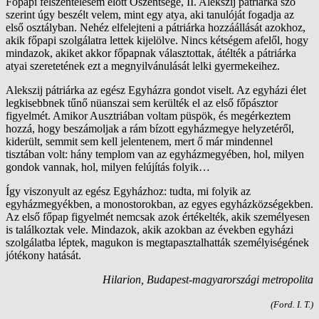
Főpapi felszentelésem előtt Őszentsége, II. Alekszij pátriárka szó
szerint úgy beszélt velem, mint egy atya, aki tanulóját fogadja az
első osztályban. Nehéz elfelejteni a pátriárka hozzáállását azokhoz,
akik főpapi szolgálatra lettek kijelölve. Nincs kétségem afelől, hogy
mindazok, akiket akkor főpapnak választottak, átélték a pátriárka
atyai szeretetének ezt a megnyilvánulását lelki gyermekeihez.
Alekszij pátriárka az egész Egyházra gondot viselt. Az egyházi élet
legkisebbnek tűnő nüanszai sem kerülték el az első főpásztor
figyelmét. Amikor Ausztriában voltam püspök, és megérkeztem
hozzá, hogy beszámoljak a rám bízott egyházmegye helyzetéről,
kiderült, semmit sem kell jelentenem, mert ő már mindennel
tisztában volt: hány templom van az egyházmegyében, hol, milyen
gondok vannak, hol, milyen felújítás folyik…
Így viszonyult az egész Egyházhoz: tudta, mi folyik az
egyházmegyékben, a monostorokban, az egyes egyházközségekben.
Az első főpap figyelmét nemcsak azok értékelték, akik személyesen
is találkoztak vele. Mindazok, akik azokban az években egyházi
szolgálatba léptek, magukon is megtapasztalhatták személyiségének
jótékony hatását.
Hilarion, Budapest-magyarországi metropolita
(Ford. I. T.)