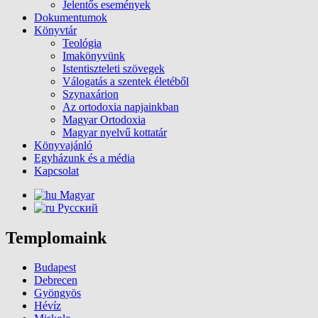
Jelentős események
Dokumentumok
Könyvtár
Teológia
Imakönyvünk
Istentiszteleti szövegek
Válogatás a szentek életéből
Szynaxárion
Az ortodoxia napjainkban
Magyar Ortodoxia
Magyar nyelvű kottatár
Könyvajánló
Egyházunk és a média
Kapcsolat
Magyar
Русский
Templomaink
Budapest
Debrecen
Gyöngyös
Hévíz