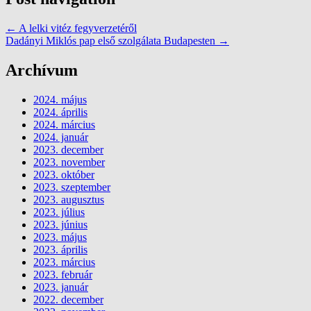
←
A lelki vitéz fegyverzetéről
Dadányi Miklós pap első szolgálata Budapesten
→
Archívum
2024. május
2024. április
2024. március
2024. január
2023. december
2023. november
2023. október
2023. szeptember
2023. augusztus
2023. július
2023. június
2023. május
2023. április
2023. március
2023. február
2023. január
2022. december