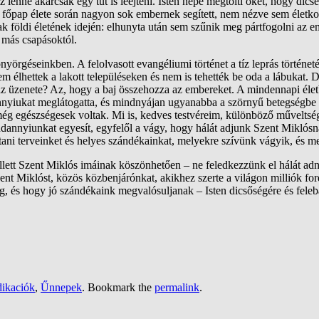
enne akárcsak egy tűt is leejteni. Isten népe megtölti őket, hogy dics
főpap élete során nagyon sok embernek segített, nem nézve sem életko
ak földi életének idején: elhunyta után sem szűnik meg pártfogolni az 
 más csapásoktól.
yörgéseinkben. A felolvasott evangéliumi történet a tíz leprás történeté
nem élhettek a lakott településeken és nem is tehették be oda a lábukat
az üzenete? Az, hogy a baj összehozza az embereket. A mindennapi élet
nyiukat
meglátogatta, és mindnyájan ugyanabba a szörnyű betegségbe e
ég egészségesek voltak. Mi is, kedves testvéreim, különböző műveltségű,
dannyiunkat
egyesít, egyfelől a vágy, hogy hálát adjunk Szent Miklósnak
ítani terveinket és helyes szándékainkat, melyekre szívünk vágyik, és m
lett Szent Miklós imáinak köszönhetően – ne feledkezzünk el hálát adni
ent Miklóst, közös közbenjárónkat, akikhez szerte a világon milliók 
eg, és hogy jó szándékaink megvalósuljanak – Isten dicsőségére és feleb
dikaciók
,
Űnnepek
. Bookmark the
permalink
.