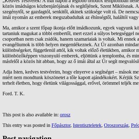
„
Kedves Testvérek! A mai napon a legtöbb ortodox templomban nehéz l
közös imádságos közbenjárójának és segítőjének, Szent Miklósnak. A 
szegénytől, se gazdagtól, senkitől, akinek szüksége volt rá. De nemcs
imái nyomán az emberek megszabadultak az éhínségtől, haláltól vagy
Ma
, amikor
a szent főpap ikonja előtt imádkoz
unk
, egyek vagyunk kön
tartaniuk magukat a többi embertől, mert ezzel a súlyos betegséggel 
csoportban nem csak zsidók, hanem
szamariaiak
is
voltak
. Mi ennek 
evangéliumok is több helyen megemlékeznek. Az Úr azonban
mindan
különbségeket, függetlenül attól, kik voltak előző életükben, amikor m
különbözőképpen viszonyuló emberek, eljöttünk a templomba, és
min
másfelől a közös hit abban, hogy az ő imái által az Úr segít megvalós
Adja Isten, kedves testvéreim, hogy elnyerve a segítséget – mások mel
miért nem mondtunk köszönetet a tőle kapott ajándékokért. Kérjük Sz
terhelt életben, hogy életünk világossággal, erővel, örömmel teljék m
Ford. T. K.
This post is also available in:
orosz
This entry was posted in
Főpásztor
,
Istentiszteletek
,
Oroszország
,
Pré
Post navigation