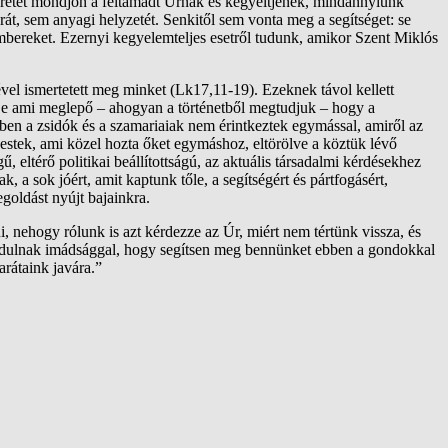
éretet mondjon a
feltámadt
Úrnak és kegyeltjének, mindannyiunk
r
á
t, sem anyagi helyzet
é
t. Senkitől sem vonta meg a segítséget: se
embereket. Ezernyi kegyelemteljes esetről tudunk, amikor Szent Miklós
vel ismertetett meg minket (
Lk
17,11-19). Ezeknek távol kellett
. De ami meglepő – ahogyan a történetből megtudjuk – hogy a
ben a zsidók és a
szamariaiak
nem érintkeztek egymással, amiről az
stek, ami közel hozta őket egymáshoz, eltörölve a köztük lévő
 eltérő politikai beállítottságú, az aktuális társadalmi kérdésekhez
, a sok jóért, amit kaptunk tőle, a segítségért és pártfogásért,
egoldást nyújt bajainkra.
, nehogy rólunk is azt kérdezze az Úr, miért nem tértünk vissza, és
fordulnak imádsággal, hogy segítsen meg bennünket ebben a gondokkal
arátaink javára.
”