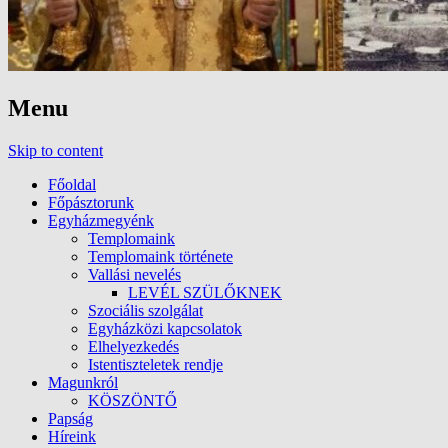
Menu
Skip to content
Főoldal
Főpásztorunk
Egyházmegyénk
Templomaink
Templomaink története
Vallási nevelés
LEVÉL SZÜLŐKNEK
Szociális szolgálat
Egyházközi kapcsolatok
Elhelyezkedés
Istentiszteletek rendje
Magunkról
KÖSZÖNTŐ
Papság
Híreink