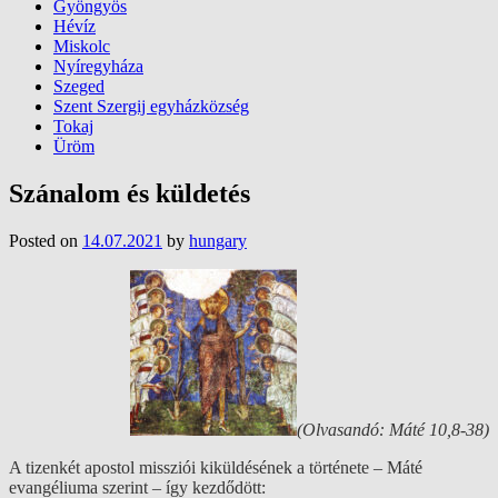
Gyöngyös
Hévíz
Miskolc
Nyíregyháza
Szeged
Szent Szergij egyházközség
Tokaj
Üröm
Szánalom és küldetés
Posted on
14.07.2021
by
hungary
(Olvasandó: Máté 10,8-38)
A tizenkét apostol missziói kiküldésének a története – Máté
evangéliuma szerint – így kezdődött: