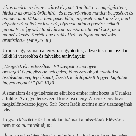
Jézus bejárta az összes várost és falut. Tanított a zsinagógáikban,
hirdette az ország örömhírét, és meggyógyított minden betegséget és
minden bajt. Mikor a tömegeket látta, megesett rajtuk a szíve, mert
elgyötörtek voltak és levertek, olyanok, mint a pásztor nélküli
juhok. Erre így szólt tanítványaihoz: »Az aratni való sok, de a
munkás kevés. Kérjétek az aratás Urát, küldjön munkásokat
aratásába.« (Mt 9,35-38)
Urunk nagy szánalmat érez az elgyötörtek, a levertek iránt, ezután
küldi ki városokba és falvakba tanítványait:
„
Menjetek és hirdessétek: ‘Elközelgett a mennyek
országa!’ Gyógyítsatok betegeket, támasszatok föl halottakat,
tisztítsatok meg leprásokat, űzzetek ki ördögöket! Ingyen kaptátok,
ingyen adjátok!” (Mt 10,8)
A szánalom és együttérzés az elbukott ember iránt hozta le Urunkat
a földre. Az együttérzés ezért krisztusi erény. A keresztény hívő
megkülönböztető jegye. Szír Szent Izsák szerint a szív tisztaságának
jele.
Hogyan készítette fel Urunk tanítványait a misszióra? Először is,
nem titkolta, mi vár rájuk:
„
Íme, én elküldelek titeket, mint juhokat a farkasok közé: legyetek