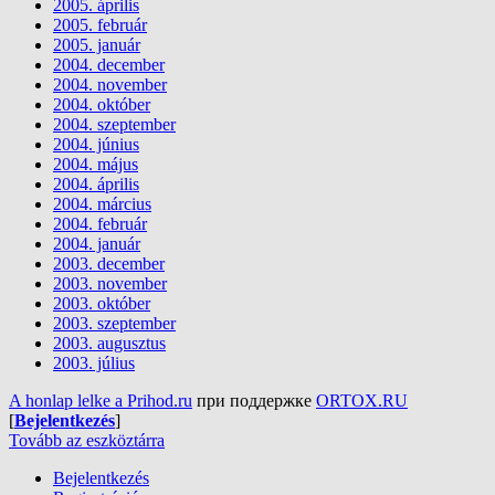
2005. április
2005. február
2005. január
2004. december
2004. november
2004. október
2004. szeptember
2004. június
2004. május
2004. április
2004. március
2004. február
2004. január
2003. december
2003. november
2003. október
2003. szeptember
2003. augusztus
2003. július
A honlap lelke a Prihod.ru
при поддержке
ORTOX.RU
[
Bejelentkezés
]
Tovább az eszköztárra
Bejelentkezés