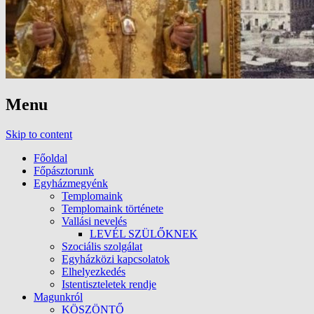
Menu
Skip to content
Főoldal
Főpásztorunk
Egyházmegyénk
Templomaink
Templomaink története
Vallási nevelés
LEVÉL SZÜLŐKNEK
Szociális szolgálat
Egyházközi kapcsolatok
Elhelyezkedés
Istentiszteletek rendje
Magunkról
KÖSZÖNTŐ