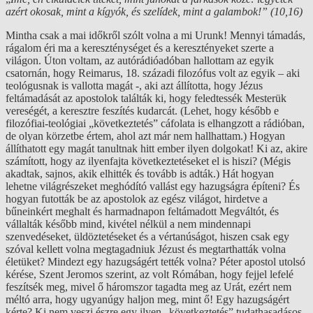
azért okosak, mint a kígyók, és szelídek, mint a galambok!” (10,16)
Mintha csak a mai időkről szólt volna a mi Urunk! Mennyi támadás,
rágalom éri ma a kereszténységet és a keresztényeket szerte a
világon. Úton voltam, az autórádióadóban hallottam az egyik
csatornán, hogy Reimarus, 18. századi filozófus volt az egyik – aki
teológusnak is vallotta magát -, aki azt állította, hogy Jézus
feltámadását az apostolok találták ki, hogy feledtessék Mesterük
vereségét, a keresztre feszítés kudarcát. (Lehet, hogy később e
filozófiai-teológiai „következtetés” cáfolata is elhangzott a rádióban,
de olyan körzetbe értem, ahol azt már nem hallhattam.) Hogyan
állíthatott egy magát tanultnak hitt ember ilyen dolgokat! Ki az, akire
számított, hogy az ilyenfajta következtetéseket el is hiszi? (Mégis
akadtak, sajnos, akik elhitték és tovább is adták.) Hát hogyan
lehetne világrészeket meghódító vallást egy hazugságra építeni? És
hogyan futották be az apostolok az egész világot, hirdetve a
bűneinkért meghalt és harmadnapon feltámadott Megváltót, és
vállalták később mind, kivétel nélkül a nem mindennapi
szenvedéseket, üldöztetéseket és a vértanúságot, hiszen csak egy
szóval kellett volna megtagadniuk Jézust és megtarthatták volna
életüket? Mindezt egy hazugságért tették volna? Péter apostol utolsó
kérése, Szent Jeromos szerint, az volt Rómában, hogy fejjel lefelé
feszítsék meg, mivel ő háromszor tagadta meg az Urát, ezért nem
méltó arra, hogy ugyanúgy haljon meg, mint ő! Egy hazugságért
kérte? Ki nem veszi észre egy ilyen „következtetés” tudathasadásos