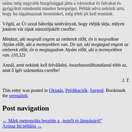
utána még nagyobb buzgósággal járta a városokat és falvakat és
gyógyított mindenütt minden betegséget. Példát adva nekünk arra,
hogy ha rágalmaznak bennünket, még több jót kell tennünk.
Végül, az Úr azzal bátorítja tanítványait, hogy eléjük tárja, milyen
jutalom vár rájuk missziójukért cserébe:
Mindazt, aki megvall engem az emberek előtt, én is megvallom
Atyám előtt, aki a mennyekben van. De azt, aki megtagad engem az
emberek előtt, én is megtagadom Atyám előtt, aki a mennyekben
van. (10,32)
Annál, amit nekünk kell felvállalni, összehasonlíthatatlanul több az,
amit ő ígér számunkra cserébe!
I. T.
This entry was posted in
Oktatás
,
Prédikaciók
,
Szeged
. Bookmark
the
permalink
.
Post navigation
←
Márk metropolita beszéde a „testről és lámpásáról”
Azigaz hit példája
→