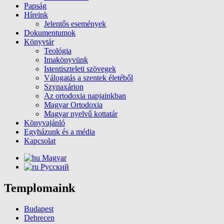
Papság
Híreink
Jelentős események
Dokumentumok
Könyvtár
Teológia
Imakönyvünk
Istentiszteleti szövegek
Válogatás a szentek életéből
Szynaxárion
Az ortodoxia napjainkban
Magyar Ortodoxia
Magyar nyelvű kottatár
Könyvajánló
Egyházunk és a média
Kapcsolat
Magyar
Русский
Templomaink
Budapest
Debrecen