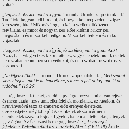
voltát?
„
Legyetek okosak, mint a kígyók”,
mondja Urunk az apostoloknak!
Tudjátok, hogyan kell hirdetni, és hogyan kell megvédeni az igaz
keresztény hitet! Mikor és hogyan kell a szellemi ütközetet
felvállalni, és mikor és hogyan kell előle kitérni! Mikor kell
megszólalni és mikor kell hallgatni. Mikor kell feddeni és mikor
vigasztalni.
„
Legyetek okosak, mint a kígyók, és szelídek, mint a galambok!”
Azaz, ha a világ vétkezik körülöttetek, vagy ellenetek mond, nektek
nem szabad semmiben sem vétkezni, és nem szabad rosszat rosszal
viszonozni.
„
Ne féljetek tőlük!”
– mondja Urunk az apostoloknak. „
Mert semmi
sincs elrejtve, ami le ne lepleződne, s nincs rejtett dolog, ami ki ne
tudódna.” (10,26)
Ha rágalmaznak titeket, az idő napvilágra hozza, ami el van rejtve,
és megmutatja, hogy amit ellenfeleitek mondanak, az rágalom, és
nyilvánvalóvá teszi az emberek előtt erényes életeteket.
Cselekedjetek még több jót! Az emberek akkor már nem
ellenfeleitek szavára fognak figyelni, hanem a ti tetteitekre, a tények
igazságára. Az Úr Jézust is megrágalmazták:
„Az ördögök
fejedelme, Belzebub által űzi ki az ördögöket.” (Lk 11,15)
Ámde