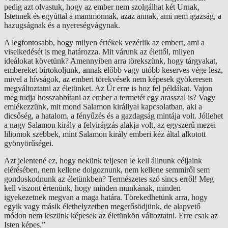
pedig azt olvastuk, hogy az ember nem szolgálhat két Urnak,
Istennek és egyúttal a mammonnak, azaz annak, ami nem igazság, a
hazugságnak és a nyereségvágynak.
A legfontosabb, hogy milyen értékek vezérlik az embert, ami a
viselkedését is meg határozza. Mit várunk az élettől, milyen
ideálokat követünk? Amennyiben arra törekszünk, hogy tárgyakat,
embereket birtokoljunk, annak előbb vagy utóbb keserves vége lesz,
mivel a hívságok, az emberi törekvések nem képesek gyökeresen
megváltoztatni az életünket. Az Úr erre is hoz fel példákat. Vajon
meg tudja hosszabbítani az ember a termetét egy arasszal is? Vagy
emlékezzünk, mit mond Salamon királlyal kapcsolatban, aki a
dicsőség, a hatalom, a fényűzés és a gazdagság mintája volt. Jóllehet
a nagy Salamon király a felvirágzás alakja volt, az egyszerű mezei
liliomok szebbek, mint Salamon király emberi kéz által alkotott
gyönyörűségei.
Azt jelentené ez, hogy nekünk teljesen le kell állnunk céljaink
elérésében, nem kellene dolgoznunk, nem kellene semmiről sem
gondoskodnunk az életünkben? Természetes szó sincs erről! Meg
kell viszont értenünk, hogy minden munkának, minden
igyekezetnek megvan a maga határa. Törekedhetünk arra, hogy
egyik vagy másik élethelyzetben megerősödjünk, de alapvető
módon nem leszünk képesek az életünkön változtatni. Erre csak az
Isten képes.”