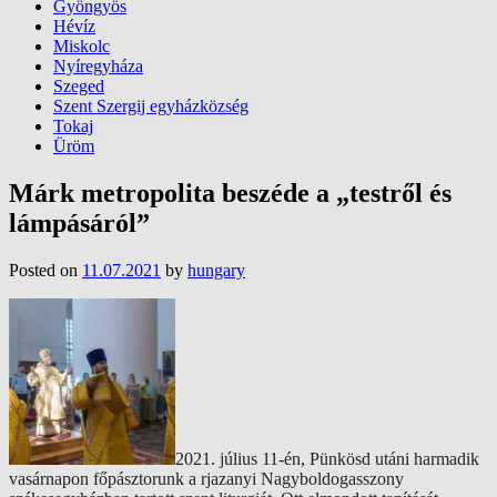
Gyöngyös
Hévíz
Miskolc
Nyíregyháza
Szeged
Szent Szergij egyházközség
Tokaj
Üröm
Márk metropolita beszéde a „testről és
lámpásáról”
Posted on
11.07.2021
by
hungary
2021. július 11-én, Pünkösd utáni harmadik
vasárnapon főpásztorunk a rjazanyi Nagyboldogasszony