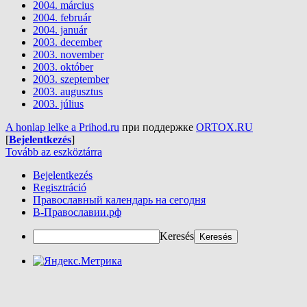
2004. március
2004. február
2004. január
2003. december
2003. november
2003. október
2003. szeptember
2003. augusztus
2003. július
A honlap lelke a Prihod.ru
при поддержке
ORTOX.RU
[
Bejelentkezés
]
Tovább az eszköztárra
Bejelentkezés
Regisztráció
Православный календарь на сегодня
В-Православии.рф
Keresés