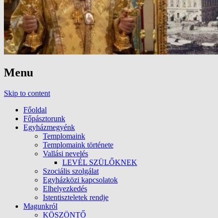
Menu
Skip to content
Főoldal
Főpásztorunk
Egyházmegyénk
Templomaink
Templomaink története
Vallási nevelés
LEVÉL SZÜLŐKNEK
Szociális szolgálat
Egyházközi kapcsolatok
Elhelyezkedés
Istentiszteletek rendje
Magunkról
KÖSZÖNTŐ