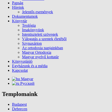
Papság
Híreink
Jelentős események
Dokumentumok
Könyvtár
Teológia
Imakönyvünk
Istentiszteleti szövegek
Válogatás a szentek életéből
Szynaxárion
Az ortodoxia napjainkban
Magyar Ortodoxia
Magyar nyelvű kottatár
Könyvajánló
Egyházunk és a média
Kapcsolat
Magyar
Русский
Templomaink
Budapest
Debrecen