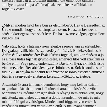
székesegyházban tartott szent liturgiát. Ott elmondott tanítását,
amelyet a „test lámpása” témájának szentelte az alábbiakban
foglaljuk össze:
Olvasandó:
Mt 6,22-33
.
„
Milyen módon hatol be a bűn az életünkbe? A Hegyi Beszédben az
Úr azt mondja, hogy a test lámpása a szem. Ha az ember szeme
sötét, akkor egész teste sötét lesz. De ha a szeme világos, egész élete
világos lesz.
Való igaz, hogy a látásnak igen jelentős szerepe van az életünkben.
De gyakran válik bűn és szenvedély forrásává. Emlékezzünk csak
Ádám és Éva történetére: Évát kísértés fogta el, amikor ránézett a jó
és a rossz tudás fájának gyümölcsére, amelyről tilos volt szakítani és
belőle enni. Vagy pedig emlékezzünk Dávid királyra, akit kísértésbe
vitt a mezítelen Betsabé látványa és bűnbe esett. Sok hasonló esetről
tudunk. Bizonyára mindenki felidézhetne hasonló eseteket, amikor a
bűn és a szenvedély a látáson keresztül költözött az életébe.
A szentatyák arra tanítanak bennünket, hogy meg kell tartóztatni
magunkat a látásban, nem kell ránézni arra, ami kísértésbe vihet
bennünket és letéríthet az igaz útról. A lényeg nem abban van, hogy
mit látunk, mert lehet ugyanazt a dolgot szemlélni, de más és más
módon felfogni a valóságot. Minden attól függ, milyen értékek
vezérelnek minket, mit várunk az élettől. A mai evangéliumban