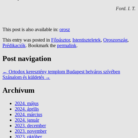
Ford. I. T.
This post is also available in:
orosz
This entry was posted in
Főpásztor
,
Istentiszteletek
,
Oroszország
,
Prédikaciók
. Bookmark the
permalink
.
Post navigation
←
Ortodox keresztény templom Budapest belváros szívében
Szánalom és küldetés
→
Archívum
2024. május
2024. április
2024. március
2024. január
2023. december
2023. november
2023. október