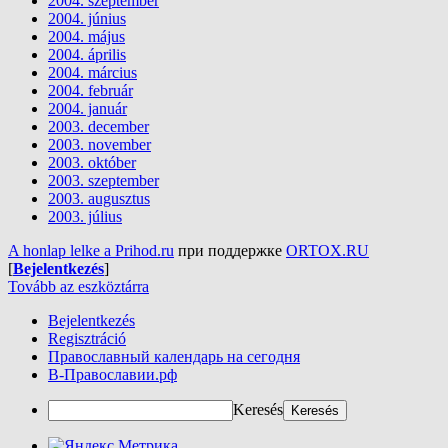
2004. szeptember
2004. június
2004. május
2004. április
2004. március
2004. február
2004. január
2003. december
2003. november
2003. október
2003. szeptember
2003. augusztus
2003. július
A honlap lelke a Prihod.ru
при поддержке
ORTOX.RU
[
Bejelentkezés
]
Tovább az eszköztárra
Bejelentkezés
Regisztráció
Православный календарь на сегодня
В-Православии.рф
Keresés