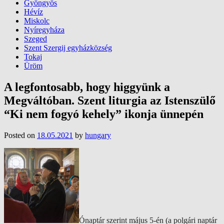
Gyöngyös
Hévíz
Miskolc
Nyíregyháza
Szeged
Szent Szergij egyházközség
Tokaj
Üröm
A legfontosabb, hogy higgyünk a
Megváltóban. Szent liturgia az Istenszülő
“Ki nem fogyó kehely” ikonja ünnepén
Posted on
18.05.2021
by
hungary
Ónaptár szerint május 5-én (a polgári naptár