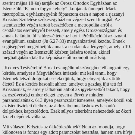
szerint május 18-án) tartják az Orosz Ortodox Egyházban az
Istenszülő “Ki nem fogyó kehely” ikonjának ünnepét. Márk
metropolita, egyházmegyénk főpásztora ezen a napon a rjazanyi
Krisztus Születése székesegyházban végzett szent liturgiát. Az
istentisztelet végén tartott beszédében a metropolita arról a
csodálatos eseményről beszélt, amely egész Oroszországban és
annak határain túl is híressé tette az ikont. Prédikációját az aznapi
evangéliumi szakasz (Jn 6,27-33) magyarázatával kezdte. Ennek
segítségével megérthetjük annak a csodának a lényegét, amely a 19.
század végén az Istenszülő közbenjárására történt, akinél
meghallgatásra talált a képmása előtt mondott imádság:
„
Kedves Testvéreim! A mai evangéliumi szövegben elhangzott egy
kérdés, amelyet a Megváltóhoz intéztek: mit kell tenni, hogy
Istennek tetsző dolgokat cselekedjünk, hogy elnyerjük az örök
életet? Ez a kérdés hasonlít ahhoz, amelyet a gazdag ifjú tett fel
Krisztusnak, és amely láthatóan abból az igyekezetből fakadt, hogy
az ószövetségi ember eleget tegyen a törvény minden
parancsolatának. 613 ilyen parancsolat ismeretes, amelyek közül sok
az istentiszteleti élethez, az áldozatbemutatáshoz és hasonló
dolgokhoz kapcsolódott. Ezek súlyos teherként nehezedtek az ókori
Izrael népének vállaira.
Mit válaszol Krisztus az őt kérdezőknek? Nem azt mondja, hogy
különösen is fontos egy adott parancsolat betartása, hanem arra hívja