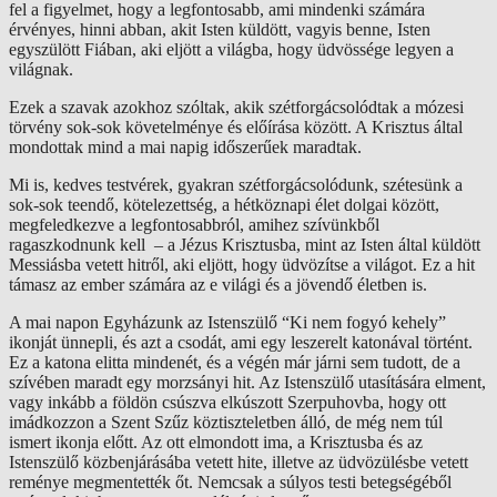
fel a figyelmet, hogy a legfontosabb, ami mindenki számára
érvényes, hinni abban, akit Isten küldött, vagyis benne, Isten
egyszülött Fiában, aki eljött a világba, hogy üdvössége legyen a
világnak.
Ezek a szavak azokhoz szóltak, akik szétforgácsolódtak a mózesi
törvény sok-sok követelménye és előírása között. A Krisztus által
mondottak mind a mai napig időszerűek maradtak.
Mi is, kedves testvérek, gyakran szétforgácsolódunk, szétesünk a
sok-sok teendő, kötelezettség, a hétköznapi élet dolgai között,
megfeledkezve a legfontosabbról, amihez szívünkből
ragaszkodnunk kell – a Jézus Krisztusba, mint az Isten által küldött
Messiásba vetett hitről, aki eljött, hogy üdvözítse a világot. Ez a hit
támasz az ember számára az e világi és a jövendő életben is.
A mai napon Egyházunk az Istenszülő “Ki nem fogyó kehely”
ikonját ünnepli, és azt a csodát, ami egy leszerelt katonával történt.
Ez a katona elitta mindenét, és a végén már járni sem tudott, de a
szívében maradt egy morzsányi hit. Az Istenszülő utasítására elment,
vagy inkább a földön csúszva elkúszott Szerpuhovba, hogy ott
imádkozzon a Szent Szűz köztiszteletben álló, de még nem túl
ismert ikonja előtt. Az ott elmondott ima, a Krisztusba és az
Istenszülő közbenjárásába vetett hite, illetve az üdvözülésbe vetett
reménye megmentették őt. Nemcsak a súlyos testi betegségéből