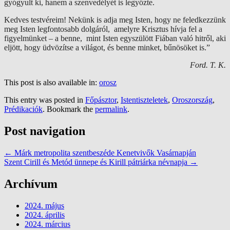
gyógyult ki, hanem a szenvedélyét is legyőzte.
Kedves testvéreim! Nekünk is adja meg Isten, hogy ne feledkezzünk
meg Isten legfontosabb dolgáról, amelyre Krisztus hívja fel a
figyelmünket – a benne, mint Isten egyszülött Fiában való hitről, aki
eljött, hogy üdvözítse a világot, és benne minket, bűnösöket is.”
Ford. T. K.
This post is also available in:
orosz
This entry was posted in
Főpásztor
,
Istentiszteletek
,
Oroszország
,
Prédikaciók
. Bookmark the
permalink
.
Post navigation
←
Márk metropolita szentbeszéde Kenetvivők Vasárnapján
Szent Cirill és Metód ünnepe és Kirill pátriárka névnapja
→
Archívum
2024. május
2024. április
2024. március