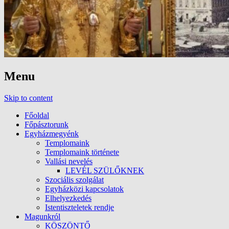
Menu
Skip to content
Főoldal
Főpásztorunk
Egyházmegyénk
Templomaink
Templomaink története
Vallási nevelés
LEVÉL SZÜLŐKNEK
Szociális szolgálat
Egyházközi kapcsolatok
Elhelyezkedés
Istentiszteletek rendje
Magunkról
KÖSZÖNTŐ