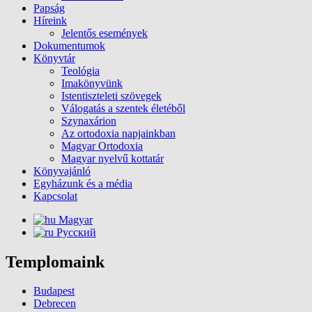
Papság
Híreink
Jelentős események
Dokumentumok
Könyvtár
Teológia
Imakönyvünk
Istentiszteleti szövegek
Válogatás a szentek életéből
Szynaxárion
Az ortodoxia napjainkban
Magyar Ortodoxia
Magyar nyelvű kottatár
Könyvajánló
Egyházunk és a média
Kapcsolat
Magyar
Русский
Templomaink
Budapest
Debrecen