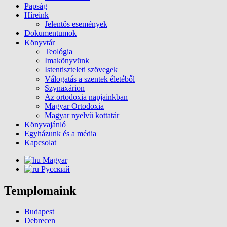
Papság
Híreink
Jelentős események
Dokumentumok
Könyvtár
Teológia
Imakönyvünk
Istentiszteleti szövegek
Válogatás a szentek életéből
Szynaxárion
Az ortodoxia napjainkban
Magyar Ortodoxia
Magyar nyelvű kottatár
Könyvajánló
Egyházunk és a média
Kapcsolat
Magyar
Русский
Templomaink
Budapest
Debrecen