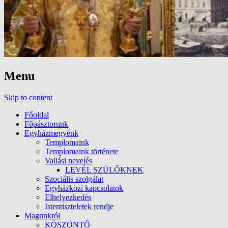
Menu
Skip to content
Főoldal
Főpásztorunk
Egyházmegyénk
Templomaink
Templomaink története
Vallási nevelés
LEVÉL SZÜLŐKNEK
Szociális szolgálat
Egyházközi kapcsolatok
Elhelyezkedés
Istentiszteletek rendje
Magunkról
KÖSZÖNTŐ