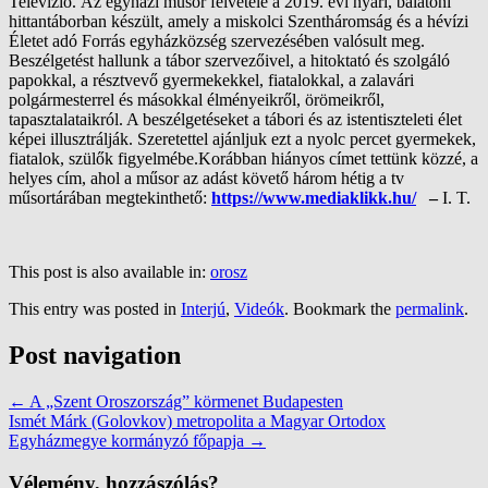
Televízió. Az egyházi műsor felvétele a 2019. évi nyári, balatoni
hittantáborban készült, amely a miskolci Szentháromság és a hévízi
Életet adó Forrás egyházközség szervezésében valósult meg.
Beszélgetést hallunk a tábor szervezőivel, a hitoktató és szolgáló
papokkal, a résztvevő gyermekekkel, fiatalokkal, a zalavári
polgármesterrel és másokkal élményeikről, örömeikről,
tapasztalataikról. A beszélgetéseket a tábori és az istentiszteleti élet
képei illusztrálják. Szeretettel ajánljuk ezt a nyolc percet gyermekek,
fiatalok, szülők figyelmébe.Korábban hiányos címet tettünk közzé, a
helyes cím, ahol a műsor az adást követő három hétig a tv
műsortárában megtekinthető:
https://www.mediaklikk.hu/
–
I. T.
This post is also available in:
orosz
This entry was posted in
Interjú
,
Videók
. Bookmark the
permalink
.
Post navigation
←
A „Szent Oroszország” körmenet Budapesten
Ismét Márk (Golovkov) metropolita a Magyar Ortodox
Egyházmegye kormányzó főpapja
→
Vélemény, hozzászólás?