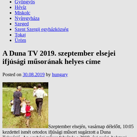
Gyöngyös
Hévíz
Miskolc
Nyíregyháza
Szeged
Szent Szergij egyházközség
Tokaj
Üröm
A Duna TV 2019. szeptember elsejei
ifjúsági műsorának helyes címe
Posted on
30.08.2019
by
hungary
Szeptember elsején, vasárnap délelőtt, 10:05
kezdettel ismét ortodox ifjúsági műsort sugárzott a Duna