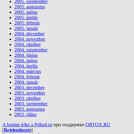
2005. szeptember
2005. augusztus
2005. május
2005. április
2005. február
2005. január
2004. december
2004. november
2004. október
2004. szeptember
2004. június
2004. május
2004. április
2004. március
2004. február
2004. január
2003. december
2003. november
2003. október
2003. szeptember
2003. augusztus
2003. július
A honlap lelke a Prihod.ru
при поддержке
ORTOX.RU
[
Bejelentkezés
]