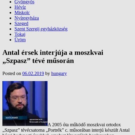
Gyöngyös
Hévíz
Miskolc
Nyíregyháza
Szeged
Szent Szergij egyházközség
Tokaj
Üröm
Antal érsek interjúja a moszkvai
„Szpasz” tévé műsorán
Posted on
06.02.2019
by
hungary
A 2005 óta működő moszkvai ortodox
„Szpasz” tévécsatorna „Portrék” c. műsorában interjú készült Antal