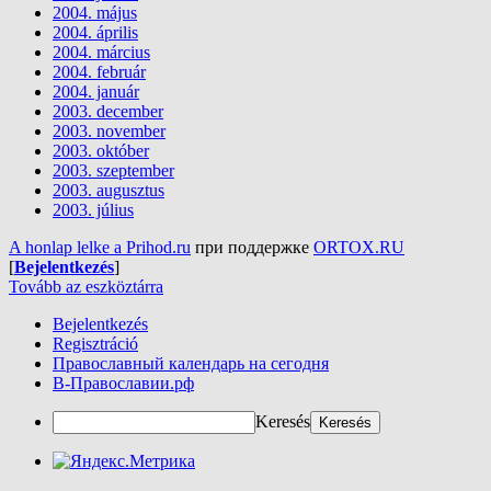
2004. május
2004. április
2004. március
2004. február
2004. január
2003. december
2003. november
2003. október
2003. szeptember
2003. augusztus
2003. július
A honlap lelke a Prihod.ru
при поддержке
ORTOX.RU
[
Bejelentkezés
]
Tovább az eszköztárra
Bejelentkezés
Regisztráció
Православный календарь на сегодня
В-Православии.рф
Keresés