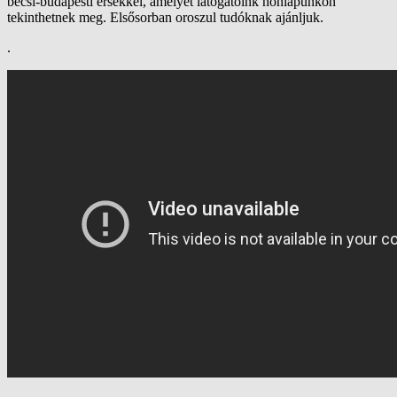
bécsi-budapesti érsekkel, amelyet látogatóink honlapunkon
tekinthetnek meg. Elsősorban oroszul tudóknak ajánljuk.
.