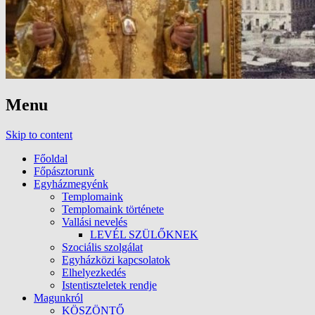
Menu
Skip to content
Főoldal
Főpásztorunk
Egyházmegyénk
Templomaink
Templomaink története
Vallási nevelés
LEVÉL SZÜLŐKNEK
Szociális szolgálat
Egyházközi kapcsolatok
Elhelyezkedés
Istentiszteletek rendje
Magunkról
KÖSZÖNTŐ