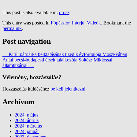
This post is also available in:
orosz
This entry was posted in
Főpásztor
,
Interjú
,
Videók
. Bookmark the
permalink
.
Post navigation
←
Kirill pátriárka beiktatásának tizedik évfordulója Moszkvában
Antal bécsi-budapesti érsek találkozója Soltész Miklóssal
államtitkárral
→
Vélemény, hozzászólás?
Hozzászólás küldéséhez
be kell jelentkezni
.
Archívum
2024. május
2024. április
2024. március
2024. január
2023. december