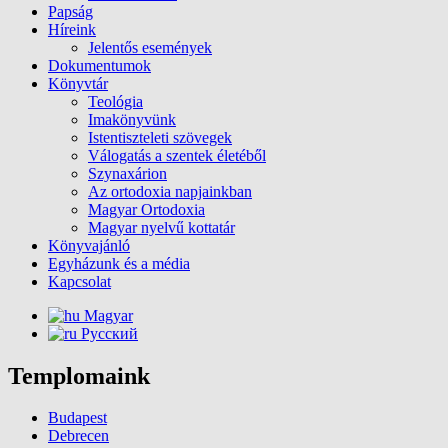
Papság
Híreink
Jelentős események
Dokumentumok
Könyvtár
Teológia
Imakönyvünk
Istentiszteleti szövegek
Válogatás a szentek életéből
Szynaxárion
Az ortodoxia napjainkban
Magyar Ortodoxia
Magyar nyelvű kottatár
Könyvajánló
Egyházunk és a média
Kapcsolat
Magyar
Русский
Templomaink
Budapest
Debrecen