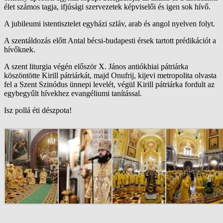
élet számos tagja, ifjúsági szervezetek képviselői és igen sok hívő.
A jubileumi istentisztelet egyházi szláv, arab és angol nyelven folyt.
A szentáldozás előtt Antal bécsi-budapesti érsek tartott prédikációt a
hívőknek.
A szent liturgia végén először X. János antiókhiai pátriárka
köszöntötte Kirill pátriárkát, majd Onufrij, kijevi metropolita olvasta
fel a Szent Szinódus ünnepi levelét, végül Kirill pátriárka fordult az
egybegyűlt hívekhez evangéliumi tanítással.
Isz pollá éti dészpota!