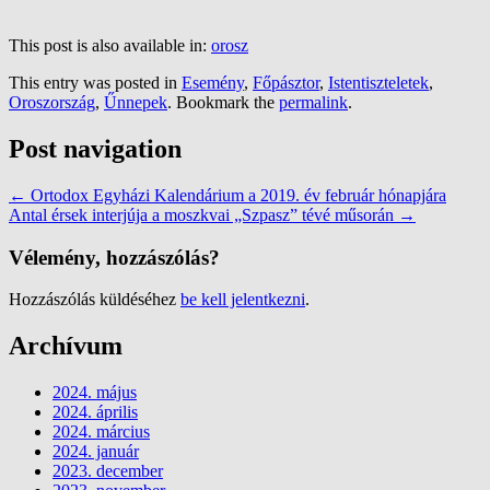
This post is also available in:
orosz
This entry was posted in
Esemény
,
Főpásztor
,
Istentiszteletek
,
Oroszország
,
Űnnepek
. Bookmark the
permalink
.
Post navigation
←
Ortodox Egyházi Kalendárium a 2019. év február hónapjára
Antal érsek interjúja a moszkvai „Szpasz” tévé műsorán
→
Vélemény, hozzászólás?
Hozzászólás küldéséhez
be kell jelentkezni
.
Archívum
2024. május
2024. április
2024. március
2024. január
2023. december