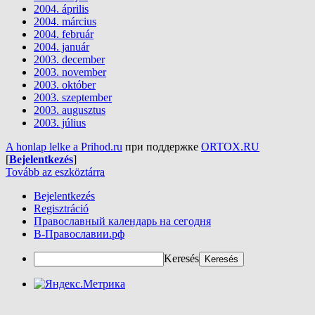
2004. április
2004. március
2004. február
2004. január
2003. december
2003. november
2003. október
2003. szeptember
2003. augusztus
2003. július
A honlap lelke a Prihod.ru
при поддержке
ORTOX.RU
[
Bejelentkezés
]
Tovább az eszköztárra
Bejelentkezés
Regisztráció
Православный календарь на сегодня
В-Православии.рф
Keresés