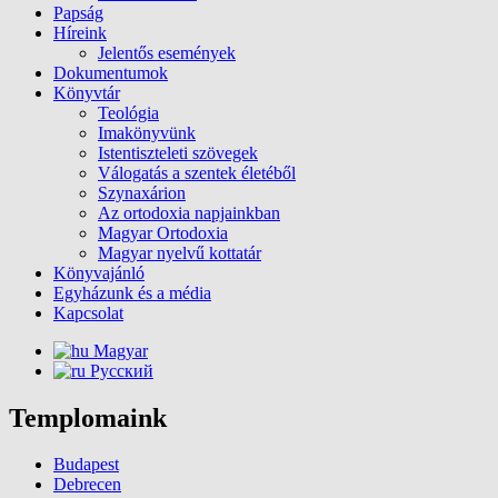
Papság
Híreink
Jelentős események
Dokumentumok
Könyvtár
Teológia
Imakönyvünk
Istentiszteleti szövegek
Válogatás a szentek életéből
Szynaxárion
Az ortodoxia napjainkban
Magyar Ortodoxia
Magyar nyelvű kottatár
Könyvajánló
Egyházunk és a média
Kapcsolat
Magyar
Русский
Templomaink
Budapest
Debrecen