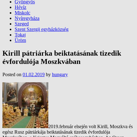
Gyöngyös
Hévíz
Miskolc
Nyíregyháza
Szeged
Szent Szergij egyházközség
Tokaj
Üröm
Kirill pátriárka beiktatásának tizedik
évfordulója Moszkvában
Posted on
01.02.2019
by
hungary
2019.
február elsején volt Kirill, Moszkva és
egész Rusz pátriárkája beiktatásának tizedik évfordulója