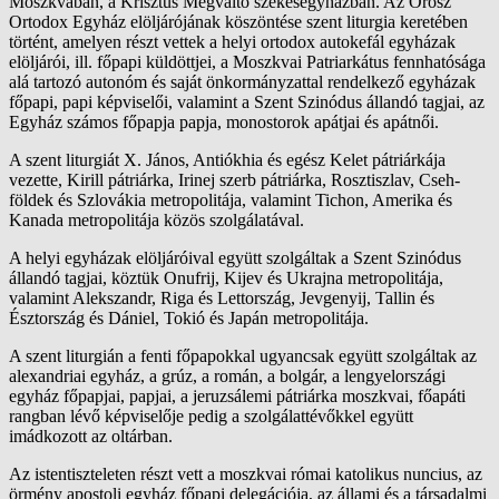
Moszkvában, a Krisztus Megváltó székesegyházban. Az Orosz
Ortodox Egyház elöljárójának köszöntése szent liturgia keretében
történt, amelyen részt vettek a helyi ortodox autokefál egyházak
elöljárói, ill. főpapi küldöttjei, a Moszkvai Patriarkátus fennhatósága
alá tartozó autonóm és saját önkormányzattal rendelkező egyházak
főpapi, papi képviselői, valamint a Szent Szinódus állandó tagjai, az
Egyház számos főpapja papja, monostorok apátjai és apátnői
.
A szent liturgiát X. János, Antiókhia és egész Kelet pátriárkája
vezette, Kirill pátriárka, Irinej szerb pátriárka, Rosztiszlav, Cseh-
földek és Szlovákia metropolitája, valamint Tichon, Amerika és
Kanada metropolitája közös szolgálatával.
A helyi egyházak elöljáróival együtt szolgáltak a Szent Szinódus
állandó tagjai, köztük Onufrij, Kijev és Ukrajna metropolitája,
valamint Alekszandr, Riga és Lettország, Jevgenyij, Tallin és
Észtország és Dániel, Tokió és Japán metropolitája.
A szent liturgián a fenti főpapokkal ugyancsak együtt szolgáltak az
alexandriai egyház, a grúz, a román, a bolgár, a lengyelországi
egyház főpapjai, papjai, a jeruzsálemi pátriárka moszkvai, főapáti
rangban lévő képviselője pedig a szolgálattévőkkel együtt
imádkozott az oltárban.
Az istentiszteleten részt vett a moszkvai római katolikus nuncius, az
örmény apostoli egyház főpapi delegációja, az állami és a társadalmi