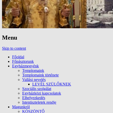
Menu
Skip to content
Főoldal
Főpásztorunk
Egyházmegyénk
Templomaink
Templomaink története
Vallási nevelés
LEVÉL SZÜLŐKNEK
Szociális szolgálat
Egyházközi kapcsolatok
Elhelyezkedés
Istentiszteletek rendje
Magunkról
KÖSZÖNTŐ