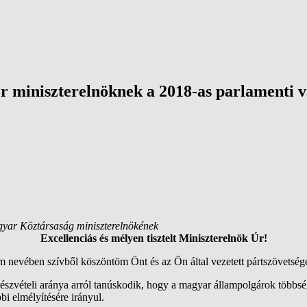
or miniszterelnöknek a 2018-as parlamenti v
gyar Köztársaság miniszterelnökének
Excellenciás és m
élyen tisztelt Miniszterelnök
Úr
!
m nevében szívből köszön
töm Önt és az Ön által vezetett
pártszövetség
részvételi aránya arról tanúskodik, hogy a magyar állampolgárok többs
i elmélyítésére irányul.