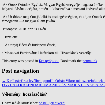
Az Orosz Ortodox Egyház Magyar Egyházmegyéje magasra értékeli azt 
helyreállításának céljára
, amiért
─
kihasználva a mostani kedvező alk
Az Úr őrizze meg Önt jó lelki és testi egészségben
, és adjon Önnek és
támogattak
─
a magyar állam javára.
Budapest,
2018. április 11-én
Tisztelettel:
+
Antonyij
Bécsi és budapesti érsek,
a
Moszkvai Patriarkátus Határokon túli Hivatalának vezetője
This entry was posted in
Без рубрики
. Bookmark the
permalink
.
Post navigation
←
Kirill pátriárka levélben gratulált Orbán Viktor miniszterelnöknek
EGYHÁZI KALENDÁRIUM a 2018. ÉV MÁJUS HÓNAPJÁRA 
Vélemény, hozzászólás?
Hozzászólás küldéséhez
be kell jelentkezni
.