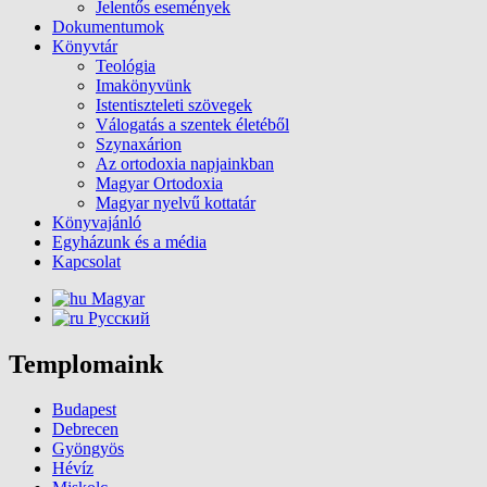
Jelentős események
Dokumentumok
Könyvtár
Teológia
Imakönyvünk
Istentiszteleti szövegek
Válogatás a szentek életéből
Szynaxárion
Az ortodoxia napjainkban
Magyar Ortodoxia
Magyar nyelvű kottatár
Könyvajánló
Egyházunk és a média
Kapcsolat
Magyar
Русский
Templomaink
Budapest
Debrecen
Gyöngyös
Hévíz