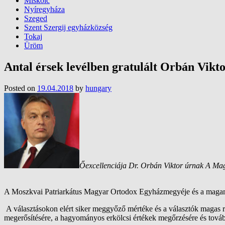
Miskolc
Nyíregyháza
Szeged
Szent Szergij egyházközség
Tokaj
Üröm
Antal érsek levélben gratulált Orbán Vikt
Posted on
19.04.2018
by
hungary
Őexcellenciája Dr. Orbán Viktor úrnak A Ma
A Moszkvai Patriarkátus Magyar Ortodox Egyházmegyéje
és a maga
A választásokon elért siker meggyőző mértéke és a választók magas 
megerősítésére, a hagyományos erkölcsi értékek megőrzésére és tovább