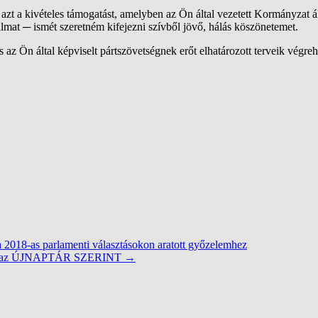
a kivételes támogatást, amelyben az Ön által vezetett Kormányzat ált
almat
─
ismét szeretném kifejezni szívből jövő, hálás köszönetemet.
 az Ön által képviselt
pártszövetségnek
erőt elhatározott terveik végre
 a 2018-as parlamenti választásokon aratott győzelemhez
az ÚJNAPTÁR SZERINT
→