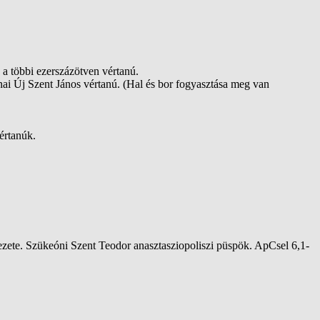
a többi ezerszázötven vértanú.
nai Új Szent János vértanú. (Hal és bor fogyasztása meg van
értanúk.
zete. Szükeóni Szent Teodor anasztasziopoliszi püspök. ApCsel 6,1-