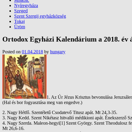
Miskolc
Nyíregyháza
Szeged
Szent Szergij egyházközség
Tokaj
Üröm
Ortodox Egyházi Kalendárium a 2018. év á
Posted on
01.04.2018
by
hungary
1. Az Úr Jézus Krisztus bevonulása Jeruzsále
(Hal és bor fogyasztása meg van engedve.)
2. Nagy Hétfő. Szentéletű Csodatevő Titusz apát. Mt 24,3-35.
3. Nagy Kedd. Szent Nikétasz hitvalló médikioni apát. Énekszerző Sz
4. Nagy Szerda. Maleon-hegyi[1] Szent György. Szent Theodulosz fel
Mt 26,6-16.