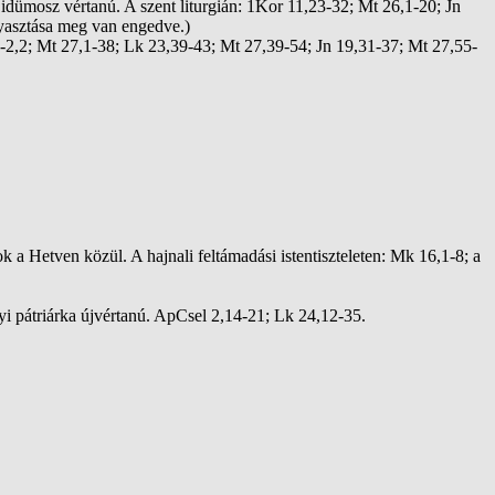
idümosz vértanú. A szent liturgián: 1Kor 11,23-32; Mt 26,1-20; Jn
gyasztása meg van engedve.)
18-2,2; Mt 27,1-38; Lk 23,39-43; Mt 27,39-54; Jn 19,31-37; Mt 27,55-
a Hetven közül. A hajnali feltámadási istentiszteleten: Mk 16,1-8; a
i pátriárka újvértanú. ApCsel 2,14-21; Lk 24,12-35.