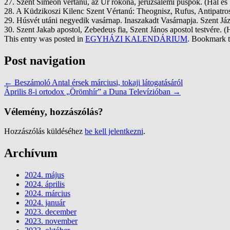
27. Szent Simeon vértanú, az Úr rokona, jeruzsálemi püspök. (Hal és
28. A Küdzikoszi Kilenc Szent Vértanú: Theognisz, Rufus, Antipatr
29. Húsvét utáni negyedik vasárnap. Inaszakadt Vasárnapja. Szent Já
30. Szent Jakab apostol, Zebedeus fia, Szent János apostol testvére.
This entry was posted in
EGYHÁZI KALENDÁRIUM
. Bookmark 
Post navigation
←
Beszámoló Antal érsek márciusi, tokaji látogatásáról
Április 8-i ortodox „Örömhír” a Duna Televízióban
→
Vélemény, hozzászólás?
Hozzászólás küldéséhez
be kell jelentkezni
.
Archívum
2024. május
2024. április
2024. március
2024. január
2023. december
2023. november