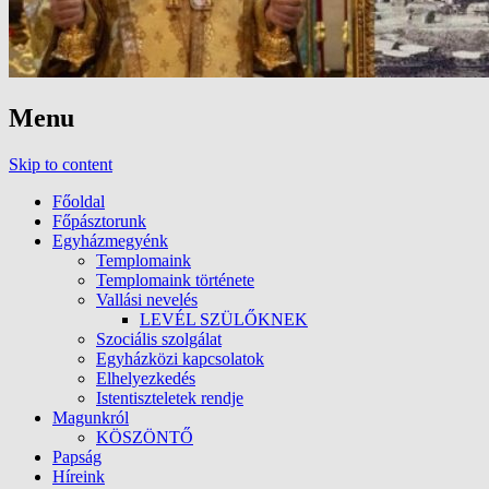
Menu
Skip to content
Főoldal
Főpásztorunk
Egyházmegyénk
Templomaink
Templomaink története
Vallási nevelés
LEVÉL SZÜLŐKNEK
Szociális szolgálat
Egyházközi kapcsolatok
Elhelyezkedés
Istentiszteletek rendje
Magunkról
KÖSZÖNTŐ
Papság
Híreink