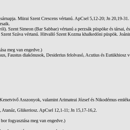
sárnapja. Mürai Szent Crescens vértanú. ApCsel 5,12-20; Jn 20,19-31.
rsaik.
). Szent Simeon (Bar Sabbae) vértanú a perzsák püspöke és társai, és 
ót Szent Száva vértanú. Hitvalló Szent Kozma khalkedóni püspök. Joáni
ztása meg van engedve.)
osus, Faustus diakónusok, Desiderius felolvasó, Acutius és Eutükhiosz v
 Kenetvivő Asszonyok, valamint Arimateai József és Nikodémus emléke
, Atanáz, Glükeriosz. ApCsel 12,1-11; Jn 15,17-16,2.
s bor fogyasztása meg van engedve.)