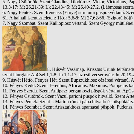
5. Nagy Csütörtök. Szent Claudius, Diodórosz, Victor, Victorinus, Pa
13,3-17; Mt 26,21-39; Lk 22,43-45; Mt 26,40-27,2. (Lábmosás szertar
6. Nagy Péntek. Szent Ireneusz (Ernye) sirmiumi püspökvértanú. Szent
61. A hajnali istentiszteleten: 1Kor 5,6-8; Mt 27,62-66. (Szigorú böjt)
7. Nagy Szombat. Szent Kalliopiosz vértanú. Szent György mütilénei
8. Húsvét Vasárnap. Krisztus Urunk feltámadá
szent liturgián: ApCsel 1,1-8; Jn 1,1-17; az esti vecsernyén: Jn 20,19
9. Húsvét Hétfő. Fényes Hét. Szent Eupszükhiosz cézáreai vértanú. A
10. Fényes Kedd. Szent Terentius, Africanus, Maximus, Pompeius kart
11. Fényes Szerda. Szent Antipasz pergamoszi püspök vértanú. ApCse
12. Fényes Csütörtök. Szent Vazul parioni püspök hitvalló. Szent Ar
13. Fényes Péntek. Szent I. Márton római pápa hitvalló és püspöktársa
14. Fényes Szombat. Szent Arisztarkhosz apamaeai püspök. Pudensz é