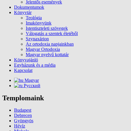
Jelentős események
Dokumentumok
Könyvtár
Teológia
Imakönyvünk
Istentiszteleti szövegek
Válogatás a szentek életéből
Szynaxárion
Az ortodoxia napjainkban
Magyar Ortodoxia
Magyar nyelvű kottatár
Könyvajánló
Egyházunk és a média
Kapcsolat
Magyar
Русский
Templomaink
Budapest
Debrecen
Gyöngyös
Hévíz