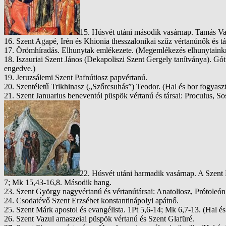
15. Húsvét utáni második vasárnap. Tamás Va
16. Szent Agapé, Irén és Khionia thesszalonikai szűz vértanúnők és tá
17. Örömhíradás. Elhunytak emlékezete. (Megemlékezés elhunytainkról
18. Iszauriai Szent János (Dekapoliszi Szent Gergely tanítványa). G
engedve.)
19. Jeruzsálemi Szent Pafnútiosz papvértanú.
20. Szentéletű Trikhinasz („Szőrcsuhás”) Teodor. (Hal és bor fogyas
21. Szent Januarius beneventói püspök vértanú és társai: Proculus, S
22. Húsvét utáni harmadik vasárnap. A Szent
7; Mk 15,43-16,8. Második hang.
23. Szent György nagyvértanú és vértanútársai: Anatoliosz, Prótoleón
24. Csodatévő Szent Erzsébet konstantinápolyi apátnő.
25. Szent Márk apostol és evangélista. 1Pt 5,6-14; Mk 6,7-13. (Hal é
26. Szent Vazul amaszeiai püspök vértanú és Szent Glafüré.