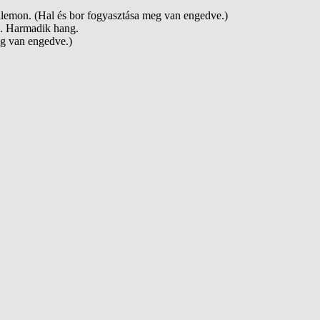
lemon. (Hal és bor fogyasztása meg van engedve.)
5. Harmadik hang.
eg van engedve.)