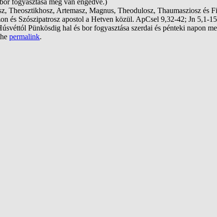
 bor fogyasztása meg van engedve.)
osz, Theosztikhosz, Artemasz, Magnus, Theodulosz, Thaumasziosz és Fi
zon és Szószipatrosz apostol a Hetven közül. ApCsel 9,32-42; Jn 5,1-1
 (Húsvéttól Pünkösdig hal és bor fogyasztása szerdai és pénteki napon m
the
permalink
.