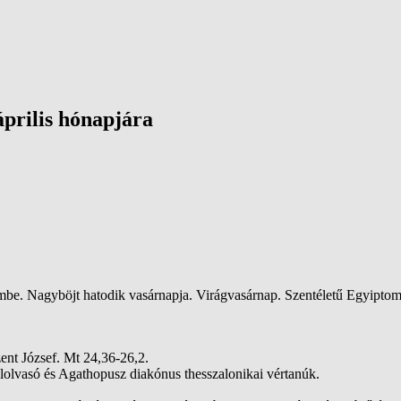
prilis hónapjára
mbe. Nagyböjt hatodik vasárnapja. Virágvasárnap. Szentéletű Egyiptomi
ent József. Mt 24,36-26,2.
olvasó és Agathopusz diakónus thesszalonikai vértanúk.