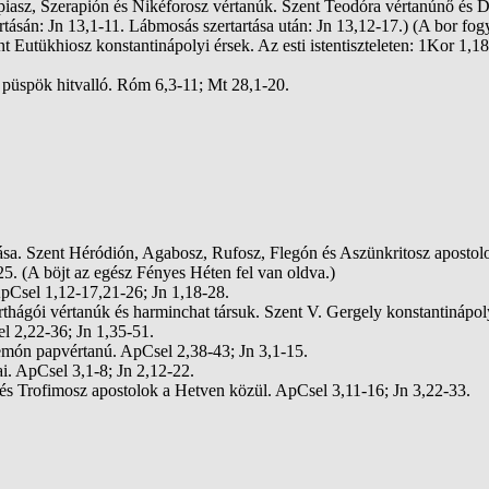
piasz, Szerapión és Nikéforosz vértanúk. Szent Teodóra vértanúnő és D
tásán: Jn 13,1-11. Lábmosás szertartása után: Jn 13,12-17.) (A bor fo
 Eutükhiosz konstantinápolyi érsek. Az esti istentiszteleten: 1Kor 1,
 püspök hitvalló. Róm 6,3-11; Mt 28,1-20.
sa. Szent Héródión, Agabosz, Rufosz, Flegón és Aszünkritosz apostolok 
-25. (A böjt az egész Fényes Héten fel van oldva.)
pCsel 1,12-17,21-26; Jn 1,18-28.
hágói vértanúk és harminchat társuk. Szent V. Gergely konstantinápoly
l 2,22-36; Jn 1,35-51.
temón papvértanú. ApCsel 2,38-43; Jn 3,1-15.
i. ApCsel 3,1-8; Jn 2,12-22.
s Trofimosz apostolok a Hetven közül. ApCsel 3,11-16; Jn 3,22-33.