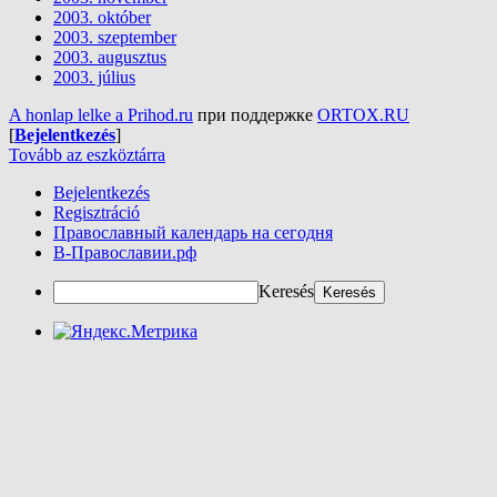
2003. október
2003. szeptember
2003. augusztus
2003. július
A honlap lelke a Prihod.ru
при поддержке
ORTOX.RU
[
Bejelentkezés
]
Tovább az eszköztárra
Bejelentkezés
Regisztráció
Православный календарь на сегодня
В-Православии.рф
Keresés