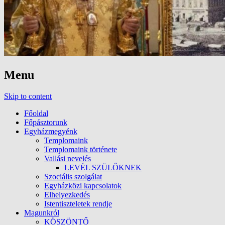
Menu
Skip to content
Főoldal
Főpásztorunk
Egyházmegyénk
Templomaink
Templomaink története
Vallási nevelés
LEVÉL SZÜLŐKNEK
Szociális szolgálat
Egyházközi kapcsolatok
Elhelyezkedés
Istentiszteletek rendje
Magunkról
KÖSZÖNTŐ