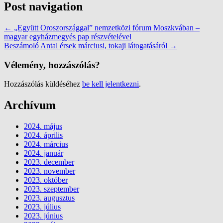
Post navigation
←
„Együtt Oroszországgal” nemzetközi fórum Moszkvában –
magyar egyházmegyés pap részvételével
Beszámoló Antal érsek márciusi, tokaji látogatásáról
→
Vélemény, hozzászólás?
Hozzászólás küldéséhez
be kell jelentkezni
.
Archívum
2024. május
2024. április
2024. március
2024. január
2023. december
2023. november
2023. október
2023. szeptember
2023. augusztus
2023. július
2023. június