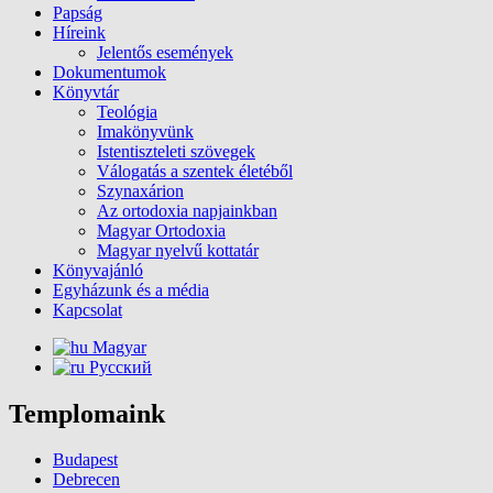
Papság
Híreink
Jelentős események
Dokumentumok
Könyvtár
Teológia
Imakönyvünk
Istentiszteleti szövegek
Válogatás a szentek életéből
Szynaxárion
Az ortodoxia napjainkban
Magyar Ortodoxia
Magyar nyelvű kottatár
Könyvajánló
Egyházunk és a média
Kapcsolat
Magyar
Русский
Templomaink
Budapest
Debrecen