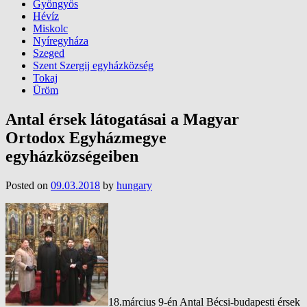
Gyöngyös
Hévíz
Miskolc
Nyíregyháza
Szeged
Szent Szergij egyházközség
Tokaj
Üröm
Antal érsek látogatásai a Magyar
Ortodox Egyházmegye
egyházközségeiben
Posted on
09.03.2018
by
hungary
18.március 9-én Antal Bécsi-budapesti érsek