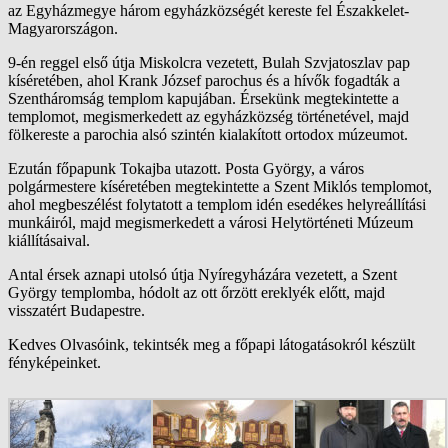
az Egyházmegye három egyházközségét kereste fel Északkelet-
Magyarországon.
9-én reggel első útja Miskolcra vezetett, Bulah Szvjatoszlav pap
kíséretében, ahol Krank József parochus és a hívők fogadták a
Szentháromság templom kapujában. Érsekünk megtekintette a
templomot, megismerkedett az egyházközség történetével, majd
fölkereste a parochia alsó szintén kialakított ortodox múzeumot.
Ezután főpapunk Tokajba utazott. Posta György, a város
polgármestere kíséretében megtekintette a Szent Miklós templomot,
ahol megbeszélést folytatott a templom idén esedékes helyreállítási
munkáiról, majd megismerkedett a városi Helytörténeti Múzeum
kiállításaival.
Antal érsek aznapi utolsó útja Nyíregyházára vezetett, a Szent
György templomba, hódolt az ott őrzött ereklyék előtt, majd
visszatért Budapestre.
Kedves Olvasóink, tekintsék meg a főpapi látogatásokról készült
fényképeinket.