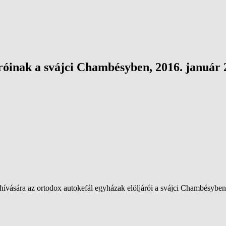
róinak a svájci Chambésyben, 2016. január 2
ívására az ortodox autokefál egyházak elöljárói a svájci Chambésyben