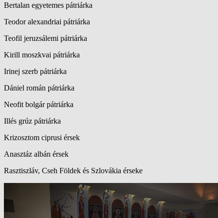
Bertalan egyetemes pátriárka
Teodor alexandriai pátriárka
Teofil jeruzsálemi pátriárka
Kirill moszkvai pátriárka
Irinej szerb pátriárka
Dániel román pátriárka
Neofit bolgár pátriárka
Illés grúz pátriárka
Krizosztom ciprusi érsek
Anasztáz albán érsek
Rasztiszláv, Cseh Földek és Szlovákia érseke