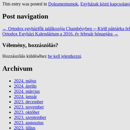
This entry was posted in
Dokumentumok
,
Egyházak közti kapcsolato
Post navigation
←
Ortodox egyházfők találkozója Chambésyben ─ Kirill pátriárka fel
Ortodox Egyházi Kalendárium a 2016. év február hónapjára
→
Vélemény, hozzászólás?
Hozzászólás küldéséhez
be kell jelentkezni
.
Archívum
2024. május
2024. április
2024. március
2024. január
2023. december
2023. november
2023. október
2023. szeptember
2023. augusztus
2023. július