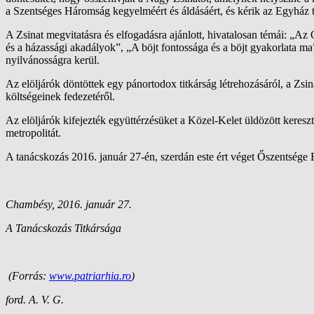
a Szentséges Háromság kegyelméért és áldásáért, és kérik az Egyház t
A Zsinat megvitatásra és elfogadásra ajánlott, hivatalosan témái: „A
és a házassági akadályok”, „A böjt fontossága és a böjt gyakorlata 
nyilvánosságra kerül.
Az elöljárók döntöttek egy pánortodox titkárság létrehozásáról, a Zs
költségeinek fedezetéről.
Az elöljárók kifejezték együttérzésüket a Közel-Kelet üldözött kereszt
metropolitát.
A tanácskozás 2016. január 27-én, szerdán este ért véget Őszentsége 
Chambésy, 2016. január 27.
A Tanácskozás Titkársága
(Forrás:
www.patriarhia.ro
)
ford. A. V. G.