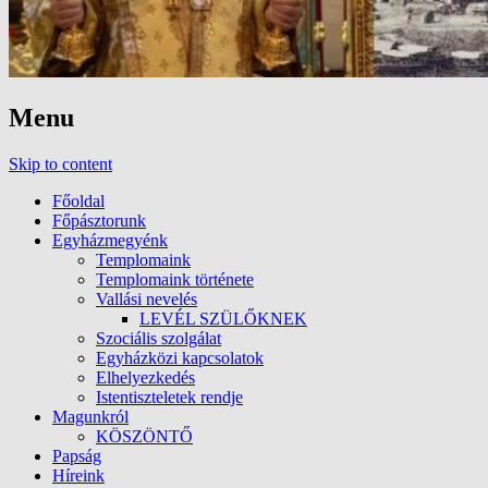
Menu
Skip to content
Főoldal
Főpásztorunk
Egyházmegyénk
Templomaink
Templomaink története
Vallási nevelés
LEVÉL SZÜLŐKNEK
Szociális szolgálat
Egyházközi kapcsolatok
Elhelyezkedés
Istentiszteletek rendje
Magunkról
KÖSZÖNTŐ
Papság
Híreink