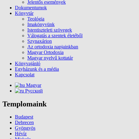
Jelentős események
Dokumentumok
Könyvtár
Teológia
Imakönyvünk
Istentiszteleti szövegek
Válogatás a szentek életéből
Szynaxárion
Az ortodoxia napjainkban
Magyar Ortodoxia
Magyar nyelvű kottatár
Könyvajánló
Egyházunk és a média
Kapcsolat
Magyar
Русский
Templomaink
Budapest
Debrecen
Gyöngyös
Hévíz