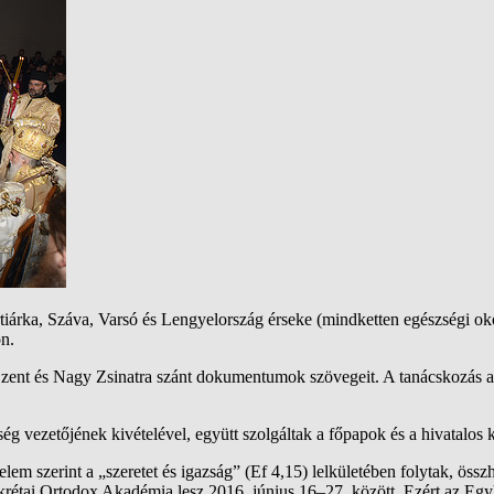
tiárka, Száva, Varsó és Lengyelország érseke (mindketten egészségi o
on.
zent és Nagy Zsinatra szánt dokumentumok szövegeit. A tanácskozás alka
ség vezetőjének kivételével, együtt szolgáltak a főpapok és a hivatalos 
lem szerint a „szeretet és igazság” (Ef 4,15) lelkületében folytak, össz
étai Ortodox Akadémia lesz 2016. június 16–27. között. Ezért az Egyház 