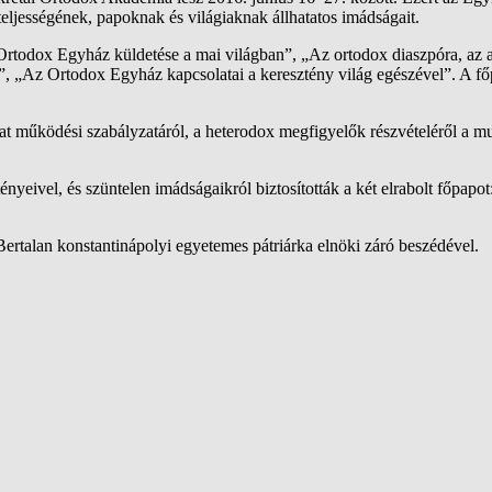
eljességének, papoknak és világiaknak állhatatos imádságait.
z Ortodox Egyház küldetése a mai világban”, „Az ortodox diaszpóra, az
ma”, „Az Ortodox Egyház kapcsolatai a keresztény világ egészével”. A 
inat működési szabályzatáról, a heterodox megfigyelők részvételéről a 
ényeivel, és szüntelen imádságaikról biztosították a két elrabolt főpapot
Bertalan konstantinápolyi egyetemes pátriárka elnöki záró beszédével.