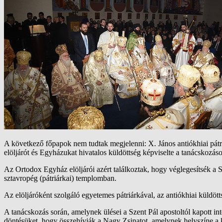
A következő főpapok nem tudtak megjelenni: X. János antiókhiai pátr
elöljárót és Egyházukat hivatalos küldöttség képviselte a tanácskozás
Az Ortodox Egyház elöljárói azért találkoztak, hogy véglegesítsék a S
sztavropég (pátriárkai) templomban.
Az elöljáróként szolgáló egyetemes pátriárkával, az antiókhiai küldött
A tanácskozás során, amelynek ülései a Szent Pál apostoltól kapott inte
döntésüket, hogy összehívják a Nagy Zsinatot, amelynek helyszíne a kr