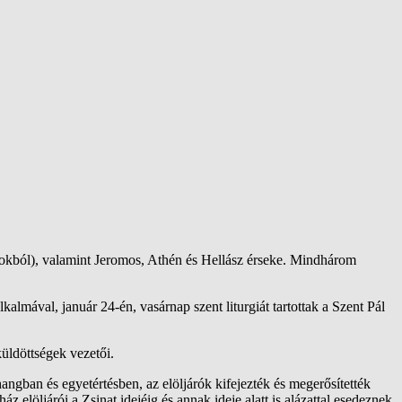
kokból), valamint Jeromos, Athén és Hellász érseke. Mindhárom
lmával, január 24-én, vasárnap szent liturgiát tartottak a Szent Pál
küldöttségek vezetői.
hangban és egyetértésben, az elöljárók kifejezték és megerősítették
elöljárói a Zsinat idejéig és annak ideje alatt is alázattal esedeznek