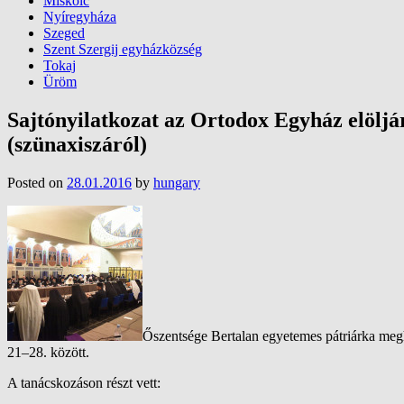
Miskolc
Nyíregyháza
Szeged
Szent Szergij egyházközség
Tokaj
Üröm
Sajtónyilatkozat az Ortodox Egyház elöljá
(szünaxiszáról)
Posted on
28.01.2016
by
hungary
Őszentsége Bertalan egyetemes pátriárka megh
21–28. között.
A tanácskozáson részt vett: