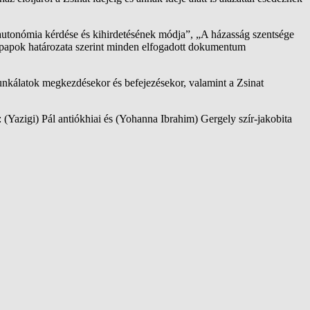
 autonómia kérdése és kihirdetésének módja”, „A házasság szentsége
főpapok határozata szerint minden elfogadott dokumentum
munkálatok megkezdésekor és befejezésekor, valamint a Zsinat
: (Yazigi) Pál antiókhiai és (Yohanna Ibrahim) Gergely szír-jakobita