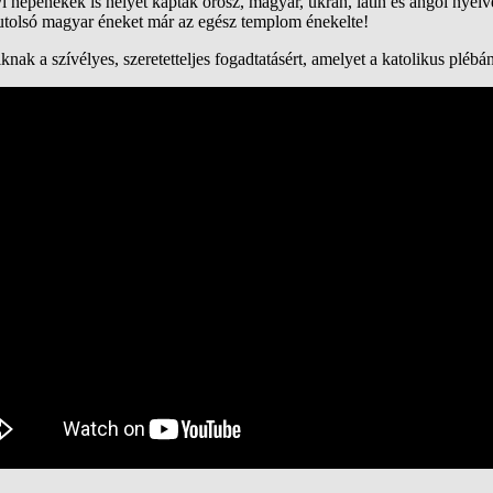
i népénekek is helyet kaptak orosz, magyar, ukrán, latin és angol nyelv
 utolsó magyar éneket már az egész templom énekelte!
k a szívélyes, szeretetteljes fogadtatásért, amelyet a katolikus plébános