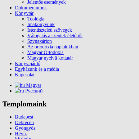
Jelentős események
Dokumentumok
Könyvtár
Teológia
Imakönyvünk
Istentiszteleti szövegek
Válogatás a szentek életéből
Szynaxárion
Az ortodoxia napjainkban
Magyar Ortodoxia
Magyar nyelvű kottatár
Könyvajánló
Egyházunk és a média
Kapcsolat
Magyar
Русский
Templomaink
Budapest
Debrecen
Gyöngyös
Hévíz