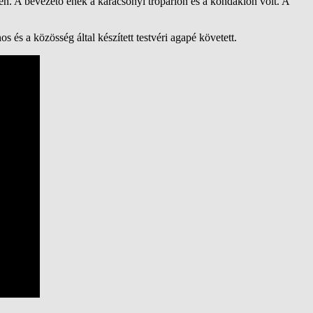
en. A bevezető ének a karácsonyi tropárion és a kondákion volt. A
 és a közösség által készített testvéri agapé követett.