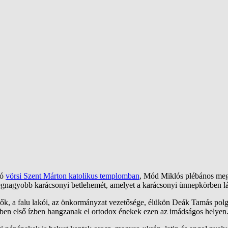
tó
vörsi Szent Márton katolikus templomban
, Mód Miklós plébános megh
legnagyobb karácsonyi betlehemét, amelyet a karácsonyi ünnepkörben lá
ők, a falu lakói, az önkormányzat vezetősége, élükön Deák Tamás polgá
tében első ízben hangzanak el ortodox énekek ezen az imádságos helyen