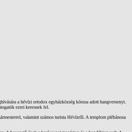
ívására a hévízi ortodox egyházközség kórusa adott hangversenyt.
togatók ezrei keresnek fel.
rmesterrel, valamint számos turista Hévízről. A templom plébánosa
.