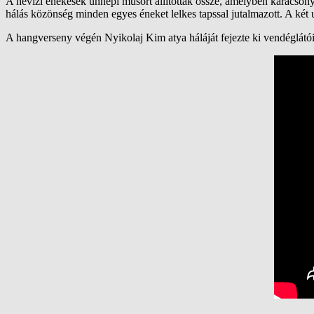
A hévízi énekesek ünnepi műsort állítottak össze, amelyben karácsony
hálás közönség minden egyes éneket lelkes tapssal jutalmazott. A két
A hangverseny végén Nyikolaj Kim atya háláját fejezte ki vendéglátóikna