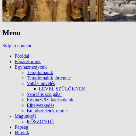
Menu
Skip to content
Főoldal
Főpásztorunk
Egyházmegyénk
Templomaink
Templomaink története
Vallási nevelés
LEVÉL SZÜLŐKNEK
Szociális szolgálat
Egyházközi kapcsolatok
Elhelyezkedés
Istentiszteletek rendje
Magunkról
KÖSZÖNTŐ
Papság
Híreink