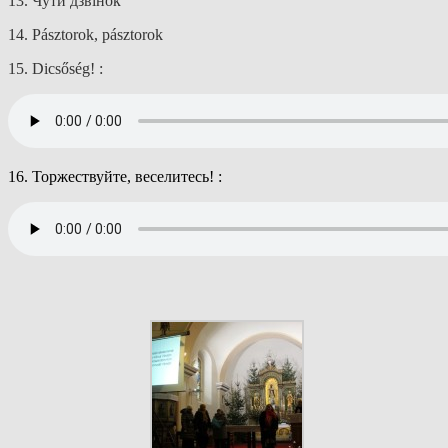
13. Чути дзвiнок
14. Pásztorok, pásztorok
15. Dicsőség! :
16. Торжествуйте, веселитесь! :