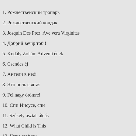
1. Рождественский тропарь
2. Рождественский кондак
3. Josquin Des Prez: Ave vera Virginitas
4.
Добрий веч
ір тобі
!
5. Kodály Zoltán: Adventi ének
6. Csendes éj
7.
Ангели в небі
8. Это ночь святая
9. Fel nagy örömre!
10. Спи Иисусе, спи
11. Székely asztali áldás
12. What Child is This