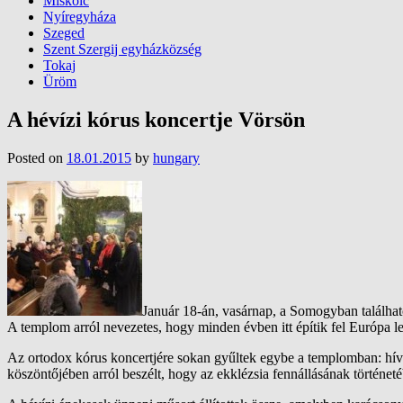
Miskolc
Nyíregyháza
Szeged
Szent Szergij egyházközség
Tokaj
Üröm
A hévízi kórus koncertje Vörsön
Posted on
18.01.2015
by
hungary
Január 18-án, vasárnap, a Somogyban találha
A templom arról nevezetes, hogy minden évben itt építik fel Európa 
Az ortodox kórus koncertjére sokan gyűltek egybe a templomban: hív
köszöntőjében arról beszélt, hogy az ekklézsia fennállásának történe