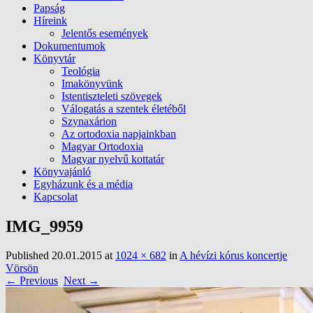
Papság
Híreink
Jelentős események
Dokumentumok
Könyvtár
Teológia
Imakönyvünk
Istentiszteleti szövegek
Válogatás a szentek életéből
Szynaxárion
Az ortodoxia napjainkban
Magyar Ortodoxia
Magyar nyelvű kottatár
Könyvajánló
Egyházunk és a média
Kapcsolat
IMG_9959
Published
20.01.2015
at
1024 × 682
in
A hévízi kórus koncertje
Vörsön
← Previous
Next →