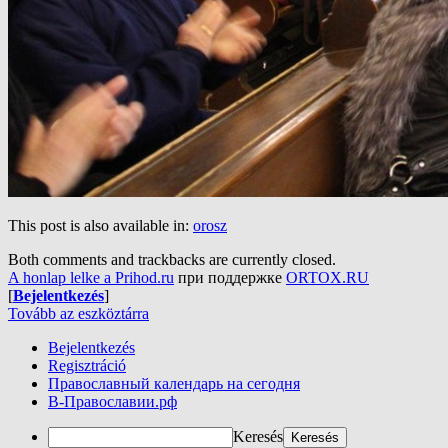
This post is also available in:
orosz
Both comments and trackbacks are currently closed.
A honlap lelke a Prihod.ru
при поддержке
ORTOX.RU
[
Bejelentkezés
]
Tovább az eszköztárra
Bejelentkezés
Regisztráció
Православный календарь на сегодня
В-Православии.рф
Keresés