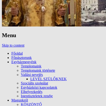
Menu
Skip to content
Főoldal
Főpásztorunk
Egyházmegyénk
Templomaink
Templomaink története
Vallási nevelés
LEVÉL SZÜLŐKNEK
Szociális szolgálat
Egyházközi kapcsolatok
Elhelyezkedés
Istentiszteletek rendje
Magunkról
KÖSZÖNTŐ