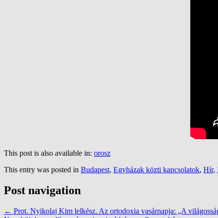
This post is also available in:
orosz
This entry was posted in
Budapest
,
Egyházak közti kapcsolatok
,
Hír
,
Post navigation
←
Prot. Nyikolaj Kim lelkész. Az ortodoxia vasárnapja: „A világossá