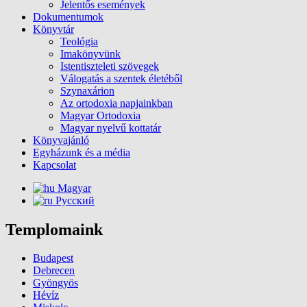
Jelentős események
Dokumentumok
Könyvtár
Teológia
Imakönyvünk
Istentiszteleti szövegek
Válogatás a szentek életéből
Szynaxárion
Az ortodoxia napjainkban
Magyar Ortodoxia
Magyar nyelvű kottatár
Könyvajánló
Egyházunk és a média
Kapcsolat
Magyar
Русский
Templomaink
Budapest
Debrecen
Gyöngyös
Hévíz