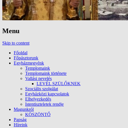
Menu
Skip to content
Főoldal
Főpásztorunk
Egyházmegyénk
Templomaink
Templomaink története
Vallási nevelés
LEVÉL SZÜLŐKNEK
Szociális szolgálat
Egyházközi kapcsolatok
Elhelyezkedés
Istentiszteletek rendje
Magunkról
KÖSZÖNTŐ
Papság
Híreink