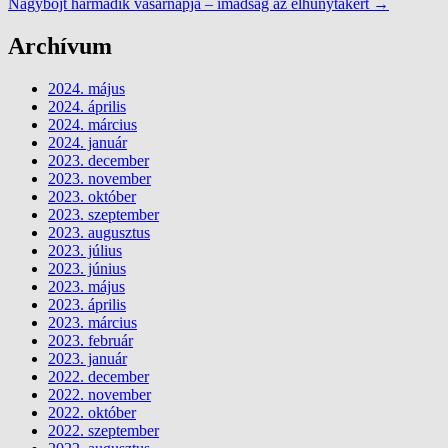
Nagyböjt harmadik vasárnapja – imádság az elhunytakért
→
Archívum
2024. május
2024. április
2024. március
2024. január
2023. december
2023. november
2023. október
2023. szeptember
2023. augusztus
2023. július
2023. június
2023. május
2023. április
2023. március
2023. február
2023. január
2022. december
2022. november
2022. október
2022. szeptember