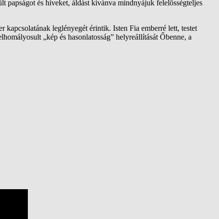
űlt papságot és híveket, áldást kívánva mindnyájuk felelősségteljes
r kapcsolatának leglényegét érintik. Isten Fia emberré lett, testet
elhomályosult „kép és hasonlatosság” helyreállítását Őbenne, a