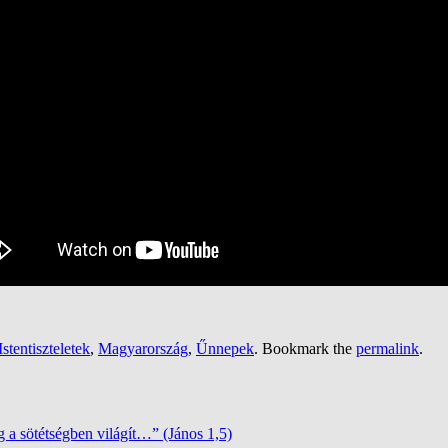
Istentiszteletek
,
Magyarország
,
Űnnepek
. Bookmark the
permalink
.
g a sötétségben világít…” (János 1,5)