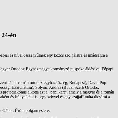
 24-én
pjai és hívei összegyűlnek egy közös szolgálatra és imádságra a
 a Magyar Ortodox Egyházmegye kormányzó püspöke áldásával Főpapi
 Szent János román ortodox egyházközség, Budapest), David Pop
arországi Exarchátusa), Sólyom András (Budai Szerb Ortodox
otodiakónus alkotta azt a „papi kart“, amely a magyar és a román
ként és leányaiként is „egy szívvel és egy szájjal“ tudta dicsérni a
da Gábor, Üröm polgármestere.