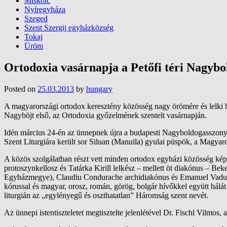
Miskolc
Nyíregyháza
Szeged
Szent Szergij egyházközség
Tokaj
Üröm
Ortodoxia vasárnapja a Petőfi téri Nagyb
Posted on
25.03.2013
by
hungary
A magyarországi ortodox keresztény közösség nagy örömére és lelki h
Nagyböjt első, az Ortodoxia győzelmének szentelt vasárnapján.
Idén március 24-én az ünnepnek újra a budapesti Nagyboldogasszony
Szent Liturgiára került sor Siluan (Manuila) gyulai püspök, a Magy
A közös szolgálatban részt vett minden ortodox egyházi közösség k
protoszynkellosz és Tatárka Kirill lelkész – mellett öt diakónus –
Egyházmegye), Claudiu Condurache archidiakónus és Emanuel Vaduva
kórussal és magyar, orosz, román, görög, bolgár hívőkkel együtt hálát 
liturgián az „egylényegű és oszthatatlan” Háromság szent nevét.
Az ünnepi istentiszteletet megtisztelte jelenlétével Dr. Fischl Vil