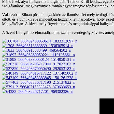
Márk érsek atya áldásával a liturgia után Tatárka Kirill lelkész, egyh
szolgálatához, megköszönve a román egyházmegye főpásztorának, hogy i
Válaszában Siluan püspök atya kitért az ikontisztelet mély teológiai és 
öltött, és a bűnt kivéve mindenben hozzánk lett hasonlóvá, hogy ezzel
Megváltóban. A hívek mély figyelemmel és megindultsággal hallgattá
A Szent Liturgiát az elmaradhatatlan szeretetvendégség követte, amely