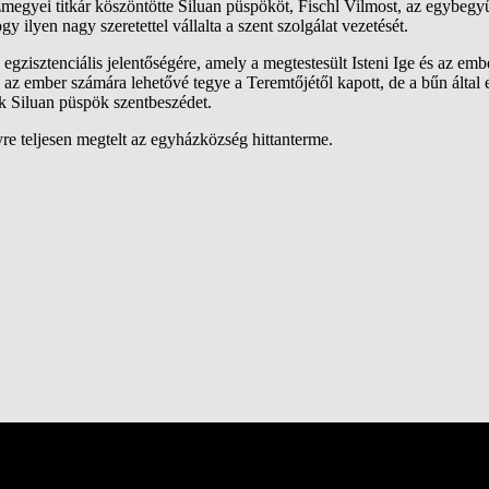
ázmegyei titkár köszöntötte Siluan püspököt, Fischl Vilmost, az egybegy
lyen nagy szeretettel vállalta a szent szolgálat vezetését.
egzisztenciális jelentőségére, amely a megtestesült Isteni Ige és az embe
 az ember számára lehetővé tegye a Teremtőjétől kapott, de a bűn által 
k Siluan püspök szentbeszédet.
re teljesen megtelt az egyházközség hittanterme.