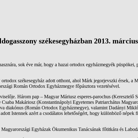
oldogasszony székesegyházban 2013. március
asznára, sok éve már, hogy a hazai ortodox egyházmegyék püspökei, pa
 ortodox székesegyház adott otthont, ahol Márk jegorjevszki érsek,
arországi Román Ortodox Egyházmegye főpásztora vezetésével.
épviselője. Három pap – Magyar Máriusz esperes-parochus (Keresztelő
 Beke Csaba Makáriosz (Konstantinápolyi Egyetemes Patriarchátus Magy
 diakónus (Román Ortodox Egyházmegye), valamint Dadányi Miklós pr
adott Istennek azért a csodálatos lehetőségért, hogy különböző népek fia
mos, a Magyarországi Egyházak Ökumenikus Tanácsának főtitkára és Labo