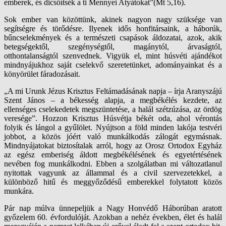
emberek, és dicsőítsék a ti Mennyei Atyátokat”(Mt 5,16).
Sok ember van közöttünk, akinek nagyon nagy szüksége van
segítségre és törődésre. Ilyenek idős honfitársaink, a háborúk,
bűncselekmények és a természeti csapások áldozatai, azok, akik
betegségektől, szegénységtől, magánytól, árvaságtól,
otthontalanságtól szenvednek. Vigyük el, mint húsvéti ajándékot
mindnyájukhoz saját cselekvő szeretetünket, adományainkat és a
könyörület fáradozásait.
„A mi Urunk Jézus Krisztus Feltámadásának napja – írja Aranyszájú
Szent János – a békesség alapja, a megbékélés kezdete, az
ellenséges cselekedetek megszüntetése, a halál szétzúzása, az ördög
veresége”. Hozzon Krisztus Húsvétja békét oda, ahol vérontás
folyik és lángol a gyűlölet. Nyújtson a föld minden lakója testvéri
jobbot, a közös jóért való munkálkodás zálogát egymásnak.
Mindnyájatokat biztosítalak arról, hogy az Orosz Ortodox Egyház
az egész emberiség áldott megbékélésének és egyetértésének
nevében fog munkálkodni. Ebben a szolgálatban mi változatlanul
nyitottak vagyunk az állammal és a civil szervezetekkel, a
különböző hitű és meggyőződésű emberekkel folytatott közös
munkára.
Pár nap múlva ünnepeljük a Nagy Honvédő Háborúban aratott
győzelem 60. évfordulóját. Azokban a nehéz években, élet és halál