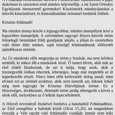
diakónusi és szerzetesi rend minden képviselője, a mi Szent Ortodox
Egyházunk istenszerető gyermekei! Köszöntelek mindnyájatokat a
húsvéti köszöntéssel, és kimondhatatlan örömmel fordulok felétek:
Krisztus feltámadt!
Ma minden ünnep között a legnagyobbat, minden ünnepélyek közt a
legszebbet ünnepeljük. A szívünkben ragyogó fényes húsvéti öröm
felmelegít bennünket földi gondjaink idején, a jóban és szeretetben
való életre ihlet minket, saját közelgő feltámadásunk előérzetét
ajándékozza nekünk.
Az Úr mindenki előtt megnyitja az öröm e forrását, ma nem kérdezi
senkitől, ki mikor állt a munkások közé. Ő ismeri híveit, akik már az
első órától fáradoznak, de azt is tudja, hogy azok, akik a
tizenegyedik órában érkeztek, lehetséges, hogy már megtették az út
legnehezebb részét. Nincs Isten előtt kedvesebb dolog annál, mint
elvinni ezt az örömöt azokhoz, akik nem ismerik azt, kiknek lelkét
még nem ragyogta be Krisztus Húsvétjának öröme. Ez a
fényességes, átváltoztató, életetadó öröm pedig elhengeríti a követ a
sírok elől, melyekben az ő lelkük lepecsételtetett.
A Húsvét örvendező énekével fordulva a halottaiból Feltámadthoz,
az Első zsengéhez a halottak közül (1Kor 15,20), mi magunkban
érezzük a Vele együtt való feltámadás csodáját: immár nem lelki