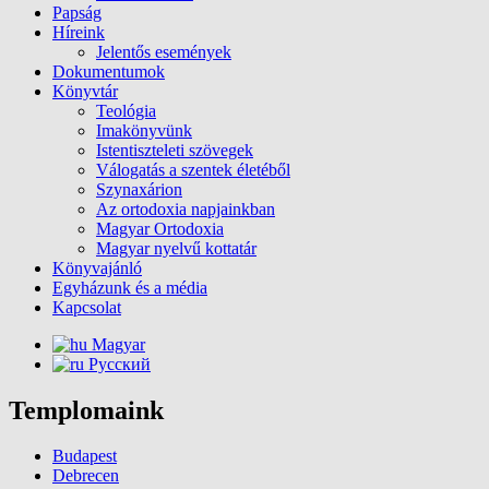
Papság
Híreink
Jelentős események
Dokumentumok
Könyvtár
Teológia
Imakönyvünk
Istentiszteleti szövegek
Válogatás a szentek életéből
Szynaxárion
Az ortodoxia napjainkban
Magyar Ortodoxia
Magyar nyelvű kottatár
Könyvajánló
Egyházunk és a média
Kapcsolat
Magyar
Русский
Templomaink
Budapest
Debrecen