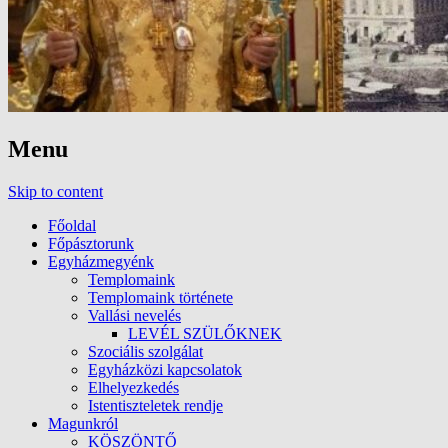
Menu
Skip to content
Főoldal
Főpásztorunk
Egyházmegyénk
Templomaink
Templomaink története
Vallási nevelés
LEVÉL SZÜLŐKNEK
Szociális szolgálat
Egyházközi kapcsolatok
Elhelyezkedés
Istentiszteletek rendje
Magunkról
KÖSZÖNTŐ