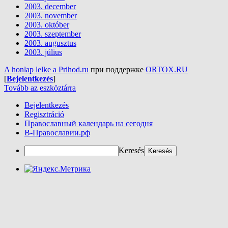
2003. december
2003. november
2003. október
2003. szeptember
2003. augusztus
2003. július
A honlap lelke a Prihod.ru
при поддержке
ORTOX.RU
[
Bejelentkezés
]
Tovább az eszköztárra
Bejelentkezés
Regisztráció
Православный календарь на сегодня
В-Православии.рф
Keresés