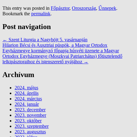
This entry was posted in
Főpásztor
,
Oroszország
,
Űnnepek
.
Bookmark the
permalink
.
Post navigation
←
Szent Liturgia a Nagyböjt 5. vasárnapján
Hilarion Bécsi és Ausztriai püspök, a Magyar Ortodox
Egyházmegye kormányzó főpapja húsvéti üzenete a Magyar
Ortodox Egyházmegye (Moszkvai Patriarchátus) főtisztelendő
lelkipásztoraihoz és istenszerető nyájához
→
Archívum
2024. május
2024. április
2024. március
2024. január
2023. december
2023. november
2023. október
2023. szeptember
2023. augusztus