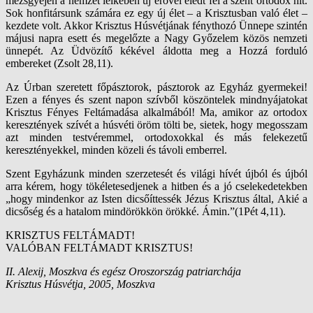
mezsgyéjén a nemzet lelkében új erővel éledt fel a szent ortodox hit.
Sok honfitársunk számára ez egy új élet – a Krisztusban való élet –
kezdete volt. Akkor Krisztus Húsvétjának fénythozó Ünnepe szintén
májusi napra esett és megelőzte a Nagy Győzelem közös nemzeti
ünnepét. Az Üdvözítő kékével áldotta meg a Hozzá forduló
embereket (Zsolt 28,11).
Az Úrban szeretett főpásztorok, pásztorok az Egyház gyermekei!
Ezen a fényes és szent napon szívből köszöntelek mindnyájatokat
Krisztus Fényes Feltámadása alkalmából! Ma, amikor az ortodox
keresztények szívét a húsvéti öröm tölti be, sietek, hogy megosszam
azt minden testvéremmel, ortodoxokkal és más felekezetű
keresztényekkel, minden közeli és távoli emberrel.
Szent Egyházunk minden szerzetesét és világi hívét újból és újból
arra kérem, hogy tökéletesedjenek a hitben és a jó cselekedetekben
„hogy mindenkor az Isten dicsőíttessék Jézus Krisztus által, Akié a
dicsőség és a hatalom mindörökkön örökké. Ámin.”(1Pét 4,11).
KRISZTUS FELTÁMADT!
VALÓBAN FELTÁMADT KRISZTUS!
II. Alexij, Moszkva és egész Oroszország patriarchája
Krisztus Húsvétja, 2005, Moszkva