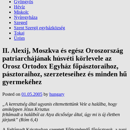
Gyöngyös
Hévíz
Miskolc
Nyíregyháza
Szeged
Szent Szergij egyházközség
Tokaj
Üröm
II. Alexij, Moszkva és egész Oroszország
patriarchájának húsvéti körlevele az
Orosz Ortodox Egyház főpásztoraihoz,
pásztoraihoz, szerzeteseihez és minden hű
gyermekéhez
Posted on
01.05.2005
by
hungary
„A keresztség által ugyanis eltemettettünk Vele a halálba, hogy
amiképpen Jézus Krisztus
feltámadt a halálból az Atya dicsősége által, úgy mi is új életben
járjunk” (Róm 6,4)
A Feltámadt Krisztusban szeretett Főtisztelendő főpásztorok, a papi,