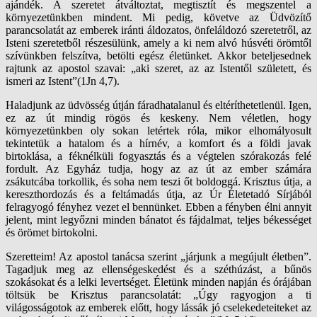
ajándék. A szeretet átváltoztat, megtisztít és megszentel a
környezetünkben mindent. Mi pedig, követve az Üdvözítő
parancsolatát az emberek iránti áldozatos, önfeláldozó szeretetről, az
Isteni szeretetből részesülünk, amely a ki nem alvó húsvéti örömtől
szívünkben felszítva, betölti egész életünket. Akkor beteljesednek
rajtunk az apostol szavai: „aki szeret, az az Istentől született, és
ismeri az Istent”(1Jn 4,7).
Haladjunk az üdvösség útján fáradhatalanul és eltéríthetetlenül. Igen,
ez az út mindig rögös és keskeny. Nem véletlen, hogy
környezetünkben oly sokan letértek róla, mikor elhomályosult
tekintetük a hatalom és a hírnév, a komfort és a földi javak
birtoklása, a féknélküli fogyasztás és a végtelen szórakozás felé
fordult. Az Egyház tudja, hogy az az út az ember számára
zsákutcába torkollik, és soha nem teszi őt boldoggá. Krisztus útja, a
kereszthordozás és a feltámadás útja, az Úr Életetadó Sírjából
felragyogó fényhez vezet el bennünket. Ebben a fényben élni annyit
jelent, mint legyőzni minden bánatot és fájdalmat, teljes békességet
és örömet birtokolni.
Szeretteim! Az apostol tanácsa szerint „járjunk a megújult életben”.
Tagadjuk meg az ellenségeskedést és a széthúzást, a bűnös
szokásokat és a lelki levertséget. Életünk minden napján és órájában
töltsük be Krisztus parancsolatát: „Úgy ragyogjon a ti
világosságotok az emberek előtt, hogy lássák jó cselekedeteiteket az