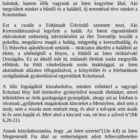
halottak, hanem élők vagyunk az Isten kegyelme által, Aki
megváltott minket a bűntől és a haláltól, új teremtéssé téve minket a
Krisztusban.
Ezt a csodát a Feltámadt Üdvözítő szeretete teszi, Aki
Keresztáldozatával legyőzte a halált. Az Isteni elgondolástól
eltávolodott emberiség üdvözítéséért az élet Teremtője leszállt a
pokolba, megalázva magát a haláig, mégpedig a kereszthalálig, és
Új Húsvétot ajándékozott nekünk – titokzatos átkelést a halálból az
életre, a sötétségből a fényre, a földről az Isten örökkévaló
Országába. Ez az átkelő már itt, múlandó életünk során megnyílik
előttünk, ha földi vándorlásunk során imádsággal, az Isten
akaratának alázatos elfogadásával, a könyörület és a felebarátunk
szolgálatának gyakorlásával egyesülünk Krisztussal.
A bűn fogságából kiszabadulva, minden erőnkkel a ragyogó
Krisztusi fény felé törekedve gyönyörűvé tesszük életünket, mivel
lelkünkben az örök gazdagságot gyarapítjuk, ahogy azt az Írásban is
olvassuk:„gyűjtsetek magatoknak kincseket a Mennyben, ahol sem a
moly, sem a rozsda nem emészti meg, és ahol a tolvajok sem ássák
ki és nem lopják el. Mert ahol a kincsed van, ott lesz a szíved is”(Mt
6,20-21).
Annak kinyilatkoztatása, hogy „az Isten szeretet”(1Jn 4,8) az Isten
Megtestesült Fia által az emberiségnek adott felbecsülhetetlen