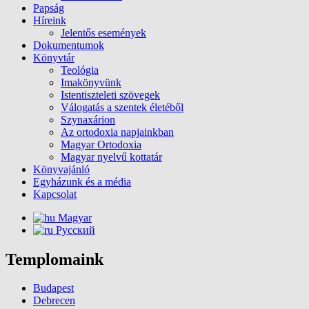
Papság
Híreink
Jelentős események
Dokumentumok
Könyvtár
Teológia
Imakönyvünk
Istentiszteleti szövegek
Válogatás a szentek életéből
Szynaxárion
Az ortodoxia napjainkban
Magyar Ortodoxia
Magyar nyelvű kottatár
Könyvajánló
Egyházunk és a média
Kapcsolat
Magyar
Русский
Templomaink
Budapest
Debrecen