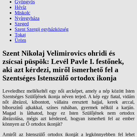
Gyöngyös
Hévíz
Miskolc
Nyíregyháza
Szeged
Szent Szergij egyházközség
Tokaj
Üröm
Szent Nikolaj Velimirovics ohridi és
zsícsai püspök: Levél Pavle I. festőnek,
aki azt kérdezi, miről ismerhető fel a
Szentséges Istenszülő ortodox ikonja
Leveledhez mellékeltél egy női arcképet, amely a nép között Isten
Szentséges Szülőjének ikonja néven terjed. A kép egy fiatal, vidám
nőt ábrázol, kibontott, vállaira eresztett hajjal, kerek arccal,
bíborszínű ajkakkal, színes ruhában, gyermek nélkül a karján.
Magad is láthatod, hogy ez Isten Szülőjének nem ortodox
ábrázolása, mégis azt kérdezed, hogyan ismerheti fel az ember
könnyen az Ő ortodox ikonját?
Amiről az Istenszülő ortodox ikonját a legkönnyebben fel lehet