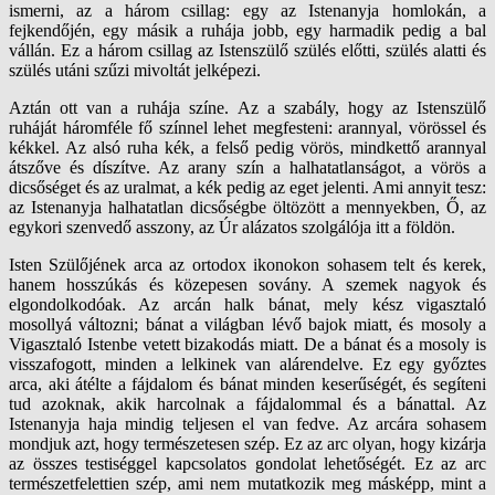
ismerni, az a három csillag: egy az Istenanyja homlokán, a
fejkendőjén, egy másik a ruhája jobb, egy harmadik pedig a bal
vállán. Ez a három csillag az Istenszülő szülés előtti, szülés alatti és
szülés utáni szűzi mivoltát jelképezi.
Aztán ott van a ruhája színe. Az a szabály, hogy az Istenszülő
ruháját háromféle fő színnel lehet megfesteni: arannyal, vörössel és
kékkel. Az alsó ruha kék, a felső pedig vörös, mindkettő arannyal
átszőve és díszítve. Az arany szín a halhatatlanságot, a vörös a
dicsőséget és az uralmat, a kék pedig az eget jelenti. Ami annyit tesz:
az Istenanyja halhatatlan dicsőségbe öltözött a mennyekben, Ő, az
egykori szenvedő asszony, az Úr alázatos szolgálója itt a földön.
Isten Szülőjének arca az ortodox ikonokon sohasem telt és kerek,
hanem hosszúkás és közepesen sovány. A szemek nagyok és
elgondolkodóak. Az arcán halk bánat, mely kész vigasztaló
mosollyá változni; bánat a világban lévő bajok miatt, és mosoly a
Vigasztaló Istenbe vetett bizakodás miatt. De a bánat és a mosoly is
visszafogott, minden a lelkinek van alárendelve. Ez egy győztes
arca, aki átélte a fájdalom és bánat minden keserűségét, és segíteni
tud azoknak, akik harcolnak a fájdalommal és a bánattal. Az
Istenanyja haja mindig teljesen el van fedve. Az arcára sohasem
mondjuk azt, hogy természetesen szép. Ez az arc olyan, hogy kizárja
az összes testiséggel kapcsolatos gondolat lehetőségét. Ez az arc
természetfelettien szép, ami nem mutatkozik meg másképp, mint a