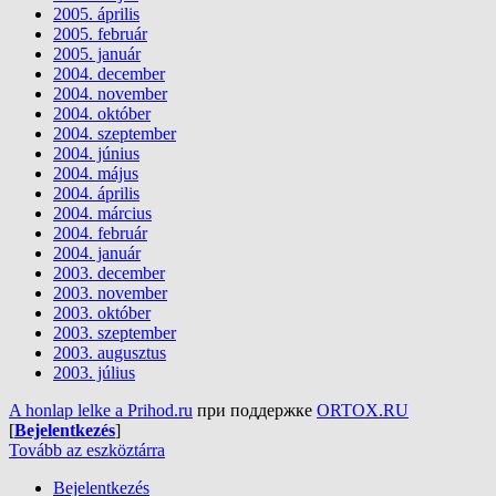
2005. április
2005. február
2005. január
2004. december
2004. november
2004. október
2004. szeptember
2004. június
2004. május
2004. április
2004. március
2004. február
2004. január
2003. december
2003. november
2003. október
2003. szeptember
2003. augusztus
2003. július
A honlap lelke a Prihod.ru
при поддержке
ORTOX.RU
[
Bejelentkezés
]
Tovább az eszköztárra
Bejelentkezés