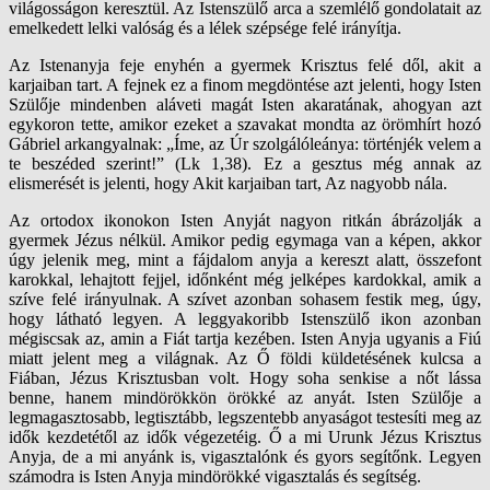
világosságon keresztül. Az Istenszülő arca a szemlélő gondolatait az
emelkedett lelki valóság és a lélek szépsége felé irányítja.
Az Istenanyja feje enyhén a gyermek Krisztus felé dől, akit a
karjaiban tart. A fejnek ez a finom megdöntése azt jelenti, hogy Isten
Szülője mindenben aláveti magát Isten akaratának, ahogyan azt
egykoron tette, amikor ezeket a szavakat mondta az örömhírt hozó
Gábriel arkangyalnak: „Íme, az Úr szolgálóleánya: történjék velem a
te beszéded szerint!” (Lk 1,38). Ez a gesztus még annak az
elismerését is jelenti, hogy Akit karjaiban tart, Az nagyobb nála.
Az ortodox ikonokon Isten Anyját nagyon ritkán ábrázolják a
gyermek Jézus nélkül. Amikor pedig egymaga van a képen, akkor
úgy jelenik meg, mint a fájdalom anyja a kereszt alatt, összefont
karokkal, lehajtott fejjel, időnként még jelképes kardokkal, amik a
szíve felé irányulnak. A szívet azonban sohasem festik meg, úgy,
hogy látható legyen. A leggyakoribb Istenszülő ikon azonban
mégiscsak az, amin a Fiát tartja kezében. Isten Anyja ugyanis a Fiú
miatt jelent meg a világnak. Az Ő földi küldetésének kulcsa a
Fiában, Jézus Krisztusban volt. Hogy soha senkise a nőt lássa
benne, hanem mindörökkön örökké az anyát. Isten Szülője a
legmagasztosabb, legtisztább, legszentebb anyaságot testesíti meg az
idők kezdetétől az idők végezetéig. Ő a mi Urunk Jézus Krisztus
Anyja, de a mi anyánk is, vigasztalónk és gyors segítőnk. Legyen
számodra is Isten Anyja mindörökké vigasztalás és segítség.