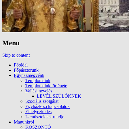
Menu
Skip to content
Főoldal
Főpásztorunk
Egyházmegyénk
Templomaink
Templomaink története
Vallási nevelés
LEVÉL SZÜLŐKNEK
Szociális szolgálat
Egyházközi kapcsolatok
Elhelyezkedés
Istentiszteletek rendje
Magunkról
KÖSZÖNTŐ