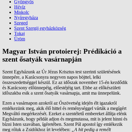
Gyöngyös
Hévíz
Miskolc
Nyíregyháza
Szeged
Szent Szergij egyházközség
Tokaj
Üröm
Magyar István protoierej: Prédikáció a
szent ősatyák vasárnapján
Szent Egyházunk az Úr Jézus Krisztus test szerinti születésének
ünnepére, a Karácsonyra negyven napos böjttel, lelki
összeszedettséggel készül. Ez az időszak november 15-én kezdődik
és Karácsony előünnepéig, előestéjéig tart. Ebbe az előkészületi
időszakba esik a szent ősatyák vasárnapja, amit ma ünnepelünk.
Ezen a vasárnapon azokról az Ószövetség idején élt igazakról
emlékezünk meg, akik élő hittel és reménységgel várták a megígért
Megváltó megérkezését. Ezeket a szentéletű embereket állítja elénk
Egyházunk, hogy példát adjon és megmutassa, mit is jelent hinni és
bízni Isten szavában, ígéretében. Szent Pál apostol így emlékezik
meg róluk a Zsidókhoz írt levelében:
„A hit pedig a remélt