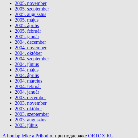
2005. november
2005. szeptember
2005. augusztus
2005. május
2005. április
2005. február
2005. január
2004. december
2004. november
2004. október
2004. szeptember
2004. június
2004. május
2004. április
2004. március
2004. február
2004. január
2003. december
2003. november
2003. október
2003. szeptember
2003. augusztus
2003. július
A honlap lelke a Prihod.ru
при поддержке
ORTOX.RU