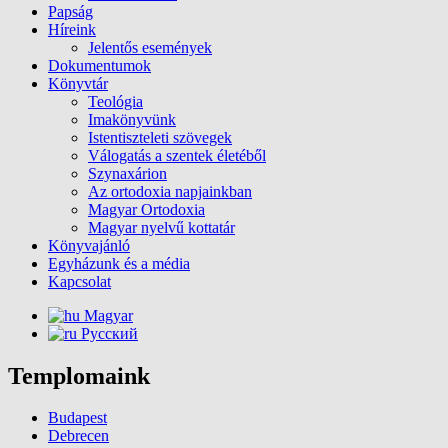
Papság
Híreink
Jelentős események
Dokumentumok
Könyvtár
Teológia
Imakönyvünk
Istentiszteleti szövegek
Válogatás a szentek életéből
Szynaxárion
Az ortodoxia napjainkban
Magyar Ortodoxia
Magyar nyelvű kottatár
Könyvajánló
Egyházunk és a média
Kapcsolat
Magyar
Русский
Templomaink
Budapest
Debrecen