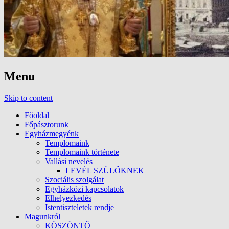
Menu
Skip to content
Főoldal
Főpásztorunk
Egyházmegyénk
Templomaink
Templomaink története
Vallási nevelés
LEVÉL SZÜLŐKNEK
Szociális szolgálat
Egyházközi kapcsolatok
Elhelyezkedés
Istentiszteletek rendje
Magunkról
KÖSZÖNTŐ