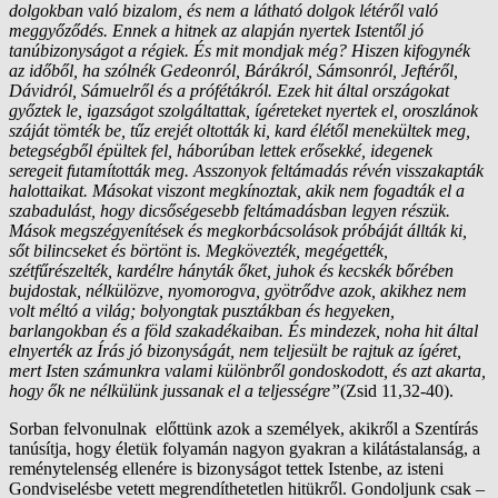
dolgokban való bizalom, és nem a látható dolgok létéről való
meggyőződés. Ennek a hitnek az alapján nyertek Istentől jó
tanúbizonyságot a régiek. És mit mondjak még? Hiszen kifogynék
az időből, ha szólnék Gedeonról, Bárákról, Sámsonról, Jeftéről,
Dávidról, Sámuelről és a prófétákról. Ezek hit által országokat
győztek le, igazságot szolgáltattak, ígéreteket nyertek el, oroszlánok
száját tömték be, tűz erejét oltották ki, kard élétől menekültek meg,
betegségből épültek fel, háborúban lettek erősekké, idegenek
seregeit futamították meg. Asszonyok feltámadás révén visszakapták
halottaikat. Másokat viszont megkínoztak, akik nem fogadták el a
szabadulást, hogy dicsőségesebb feltámadásban legyen részük.
Mások megszégyenítések és megkorbácsolások próbáját állták ki,
sőt bilincseket és börtönt is. Megkövezték, megégették,
szétfűrészelték, kardélre hányták őket, juhok és kecskék bőrében
bujdostak, nélkülözve, nyomorogva, gyötrődve azok, akikhez nem
volt méltó a világ; bolyongtak pusztákban és hegyeken,
barlangokban és a föld szakadékaiban. És mindezek, noha hit által
elnyerték az Írás jó bizonyságát, nem teljesült be rajtuk az ígéret,
mert Isten számunkra valami különbről gondoskodott, és azt akarta,
hogy ők ne nélkülünk jussanak el a teljességre”
(Zsid 11,32-40).
Sorban felvonulnak előttünk azok a személyek, akikről a Szentírás
tanúsítja, hogy életük folyamán nagyon gyakran a kilátástalanság, a
reménytelenség ellenére is bizonyságot tettek Istenbe, az isteni
Gondviselésbe vetett megrendíthetetlen hitükről. Gondoljunk csak –