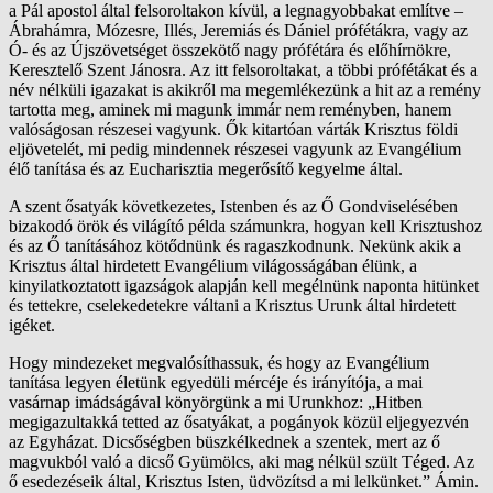
a Pál apostol által felsoroltakon kívül, a legnagyobbakat említve –
Ábrahámra, Mózesre, Illés, Jeremiás és Dániel prófétákra, vagy az
Ó- és az Újszövetséget összekötő nagy prófétára és előhírnökre,
Keresztelő Szent Jánosra. Az itt felsoroltakat, a többi prófétákat és a
név nélküli igazakat is akikről ma megemlékezünk a hit az a remény
tartotta meg, aminek mi magunk immár nem reményben, hanem
valóságosan részesei vagyunk. Ők kitartóan várták Krisztus földi
eljövetelét, mi pedig mindennek részesei vagyunk az Evangélium
élő tanítása és az Eucharisztia megerősítő kegyelme által.
A szent ősatyák következetes, Istenben és az Ő Gondviselésében
bizakodó örök és világító példa számunkra, hogyan kell Krisztushoz
és az Ő tanításához kötődnünk és ragaszkodnunk. Nekünk akik a
Krisztus által hirdetett Evangélium világosságában élünk, a
kinyilatkoztatott igazságok alapján kell megélnünk naponta hitünket
és tettekre, cselekedetekre váltani a Krisztus Urunk által hirdetett
igéket.
Hogy mindezeket megvalósíthassuk, és hogy az Evangélium
tanítása legyen életünk egyedüli mércéje és irányítója, a mai
vasárnap imádságával könyörgünk a mi Urunkhoz: „Hitben
megigazultakká tetted az ősatyákat, a pogányok közül eljegyezvén
az Egyházat. Dicsőségben büszkélkednek a szentek, mert az ő
magvukból való a dicső Gyümölcs, aki mag nélkül szült Téged. Az
ő esedezéseik által, Krisztus Isten, üdvözítsd a mi lelkünket.” Ámin.