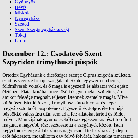
Gyöngyös
Hévíz
Miskolc
Nyíregyháza
Szeged
Szent Szergij egyházközség
Tokaj
Üröm
December 12.: Csodatevő Szent
Szpyridon trimythuszi püspök
Ortodox Egyházunk e dicsőséges szentje Ciprus szigetén született,
és ott is végezte főpapi szolgálatát. Szülei egyszerű emberek,
földművesek voltak, és ő maga is egyszerű és alázatos volt egész
életében. Fiatal korában megnősült és gyermekei születtek, ám
amikor felesége meghalt, teljesen Istennek szentelte magát. Mivel
különösen istenfélő volt, Trimythusz város klérusa és népe
megválasztotta őt püspökének. Egyszerű és dolgos életformáját
püspökké választása után sem adta fel: állatokat tartott és földet
művelt. Munkájának gyümölcséből csak egészen kis részt fordított
magára, a nagyobb részt szétosztotta a szegények között. Isten
kegyelme és ereje által számos nagy csodát tett: szárazság idején
esőt fakasztott, megállította egy folyó folyását, halottakat támasztott