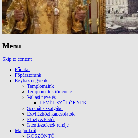
Menu
Skip to content
Főoldal
Főpásztorunk
Egyházmegyénk
Templomaink
Templomaink története
Vallási nevelés
LEVÉL SZÜLŐKNEK
Szociális szolgálat
Egyházközi kapcsolatok
Elhelyezkedés
Istentiszteletek rendje
Magunkról
KÖSZÖNTŐ