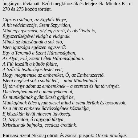
pogányok tévtanait. Ezért megkínozták és lefejezték. Mindez Kr. u.
270 és 275 között történt.
Ciprus csillaga, az Egyház fénye,
A hit védelmezője, Szent Szpyridon,
Mint egy gyermek, oly’ egyszerű, és oly’ tiszta is,
Egyszerűségével világít a világnak.
Minek az igazságnak a sok szó,
Isten igazsága egészen egyszerű:
Egy a Teremtő a Szent Háromságban,
Az Atya, Fiú, Szent Lélek Háromságában.
A Fiú leszállt a bűnös földre,
A Szűztől tisztaságos testet vett,
Hogy megmentse az embereket, Ő, az Emberszerető.
Isteni erejével sok csodát tett, – mint Mindenható –
Új törvényt adott az embereknek – a szeretet és hit törvényét.
Dicsőségben most a mennyekben ül,
És munkájának gyümölcsét gyűjti be,
Munkájának édes gyümölcsei mind a szent férfiak és asszonyok.
Ez a hit az emberek üdvösségének kősziklája,
E kősziklán kívül nincsen üdvösség.
Ó, Szpyridon, ó ragyogó fáklya,
Krisztusnak bajnoka, esedezz érettünk.
Forrás:
Szent Nikolaj ohridi és zsicsai püspök:
Ohridi prológus