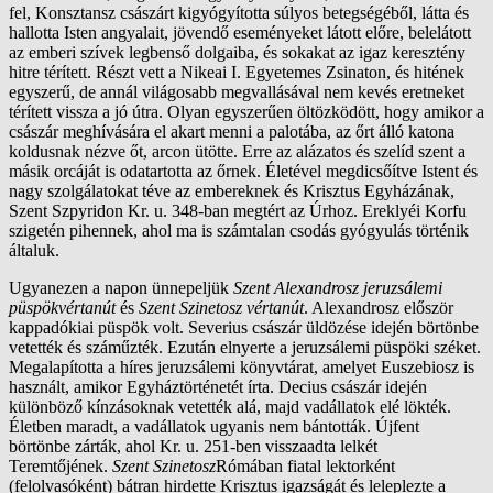
fel, Konsztansz császárt kigyógyította súlyos betegségéből, látta és
hallotta Isten angyalait, jövendő eseményeket látott előre, belelátott
az emberi szívek legbenső dolgaiba, és sokakat az igaz keresztény
hitre térített. Részt vett a Nikeai I. Egyetemes Zsinaton, és hitének
egyszerű, de annál világosabb megvallásával nem kevés eretneket
térített vissza a jó útra. Olyan egyszerűen öltözködött, hogy amikor a
császár meghívására el akart menni a palotába, az őrt álló katona
koldusnak nézve őt, arcon ütötte. Erre az alázatos és szelíd szent a
másik orcáját is odatartotta az őrnek. Életével megdicsőítve Istent és
nagy szolgálatokat téve az embereknek és Krisztus Egyházának,
Szent Szpyridon Kr. u. 348-ban megtért az Úrhoz. Ereklyéi Korfu
szigetén pihennek, ahol ma is számtalan csodás gyógyulás történik
általuk.
Ugyanezen a napon ünnepeljük
Szent Alexandrosz jeruzsálemi
püspökvértanút
és
Szent Szinetosz vértanút
. Alexandrosz először
kappadókiai püspök volt. Severius császár üldözése idején börtönbe
vetették és száműzték. Ezután elnyerte a jeruzsálemi püspöki széket.
Megalapította a híres jeruzsálemi könyvtárat, amelyet Euszebiosz is
használt, amikor Egyháztörténetét írta. Decius császár idején
különböző kínzásoknak vetették alá, majd vadállatok elé lökték.
Életben maradt, a vadállatok ugyanis nem bántották. Újfent
börtönbe zárták, ahol Kr. u. 251-ben visszaadta lelkét
Teremtőjének.
Szent Szinetosz
Rómában fiatal lektorként
(felolvasóként) bátran hirdette Krisztus igazságát és leleplezte a