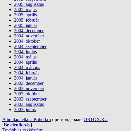
2005. augusztus
2005. május
2005. április
2005. február
2005. január
2004. december
2004. november
2004. október
2004. szeptember
2004. június
2004. május
2004. április
2004. március
2004. február
2004. január
2003. december
2003. november
2003. október
2003. szeptember
2003. augusztus
2003. július
A honlap lelke a Prihod.ru
при поддержке
ORTOX.RU
[
Bejelentkezés
]
Tovább az eszköztárra