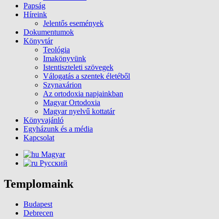
Papság
Híreink
Jelentős események
Dokumentumok
Könyvtár
Teológia
Imakönyvünk
Istentiszteleti szövegek
Válogatás a szentek életéből
Szynaxárion
Az ortodoxia napjainkban
Magyar Ortodoxia
Magyar nyelvű kottatár
Könyvajánló
Egyházunk és a média
Kapcsolat
Magyar
Русский
Templomaink
Budapest
Debrecen