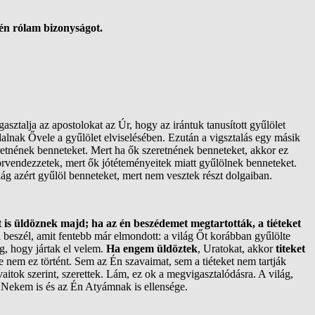
 én rólam bizonyságot.
gasztalja az apostolokat az Úr, hogy az irántuk tanusított gyűlölet
alnak Ővele a gyűlölet elviselésében. Ezután a vigsztalás egy másik
etnének benneteket. Mert ha ők szeretnének benneteket, akkor ez
rvendezzetek, mert ők jótéteményeitek miatt gyűlölnek benneteket.
lág azért gyűlöl benneteket, mert nem vesztek részt dolgaiban.
s üldöznek majd; ha az én beszédemet megtartották, a tiéteket
l beszél, amit fentebb már elmondott: a világ Őt korábban gyűlölte
, hogy jártak el velem.
Ha engem üldöztek
, Uratokat, akkor
titeket
 nem ez történt. Sem az Én szavaimat, sem a tiéteket nem tartják
vaitok szerint, szerettek. Lám, ez ok a megvigasztalódásra. A világ,
i Nekem is és az Én Atyámnak is ellensége.