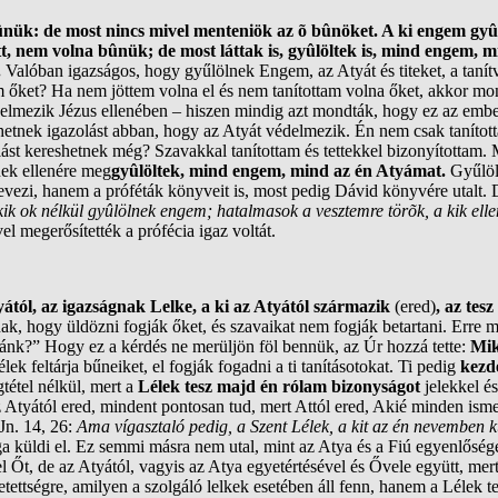
nük: de most nincs mivel menteniök az õ bûnöket. A ki engem gyûl
, nem volna bûnük; de most láttak is, gyûlöltek is, mind engem, m
.
Valóban igazságos, hogy gyűlölnek Engem, az Atyát és titeket, a tanít
 őket? Ha nem jöttem volna el és nem tanítottam volna őket, akkor m
lmezik Jézus ellenében – hiszen mindig azt mondták, hogy ez az ember 
etnek igazolást abban, hogy az Atyát védelmezik. Én nem csak tanította
ást kereshetnek még? Szavakkal tanítottam és tettekkel bizonyítottam. Mó
nek ellenére meg
gyûlöltek, mind engem, mind az én Atyámat.
Gyűlöl
i, hanem a próféták könyveit is, most pedig Dávid könyvére utalt. Dá
ik ok nélkül gyûlölnek engem; hatalmasok a vesztemre törõk, a kik elle
el megerősítették a prófécia igaz voltát.
yától, az igazságnak Lelke, a ki az Atyától származik
(ered)
, az tes
k, hogy üldözni fogják őket, és szavaikat nem fogják betartani. Erre
ánk?” Hogy ez a kérdés ne merüljön föl bennük, az Úr hozzá tette:
Mik
 feltárja bűneiket, el fogják fogadni a ti tanításotokat. Ti pedig
kezd
tétel nélkül, mert a
Lélek tesz majd én rólam bizonyságot
jelekkel é
z Atyától ered, mindent pontosan tud, mert Attól ered, Akié minden ism
Jn. 14, 26:
Ama vígasztaló pedig, a Szent Lélek, a kit az én nevemben kü
a küldi el. Ez semmi másra nem utal, mint az Atya és a Fiú egyenlőségé
Őt, de az Atyától, vagyis az Atya egyetértésével és Ővele együtt, me
etettségre, amilyen a szolgáló lelkek esetében áll fenn, hanem a Lélek t