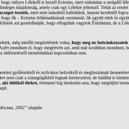
 hogy milyen Lélekről is beszél Krisztus, mert számtalan a
szolgáló
lél
ülönleges tulajdonság, amely csak egy Lélekre jellemző. Tehát az eredet 
onyságot tesztek,
mert nem másoktól hallottátok, hanem kezdettől fogva
ogy ők – Krisztus feltámadásának szemtanúi, ők együtt ettek és együtt 
l. Rólatok azt gondolhatják, hogy elfogultak vagytok Énirántam, de a L
ektek, még mielőtt megtörténtek volna,
hogy meg ne botránkozzato
. Azért mondtam el, hogy megértvén azt, amit már korábban mondtam, ho
z üldöztetésről mondottakkal kapcsolatban sem.
eteket gyűléseikről és nyilvános helyeikről és megfosztanak benneteke
teket nem csak a zsinagógákból fognak kirekeszteni, de halállal is bünt
i,
aki öldököl titeket,
örömmel fog törekedni arra, hogy megöljön benn
majd.
Москва, 2002” alapján