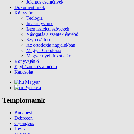
Jelentős események
Dokumentumok
Könyvtár
Teológia
Imakönyvünk
Istentiszteleti szövegek
Válogatás a szentek életéből
Szynaxárion
Az ortodoxia napjainkban
Magyar Ortodoxia
Magyar nyelvű kottatár
Könyvajánló
Egyházunk és a média
Kapcsolat
Magyar
Русский
Templomaink
Budapest
Debrecen
Gyöngyös
Hévíz