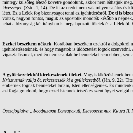
mintegy külsőleg létező követre gondolunk, akkor nem láthatjuk meg,
idvességet.
(Zsid. 1, 14). De itt az eredet nem valamilyen sajátos és k
létét. Ez a Lélek fog bizonyságot tenni az igehirdetésről.
De ti is biz
voltak, nagyon fontos, maguk az apostolik mondták később a népnek, h
tehát a bizonyság két irányban is megalapozott: tőletek és a Lélektő
Ezeket beszéltem néktek.
Korábban beszéltem ezekről a dolgokról n
igehirdetéseteknek, és hogy magatok is üldöztetést fogtok szenvedni
vigasztalásomat, mert én nem csaplak be benneteket sem ebben, sem a
A gyülekezetekbõl kirekesztenek titeket.
Vagyis kiközösítenek benn
Krisztusnak vallja õt, rekesztessék ki a gyülekezetbõl.
(Ján. 9, 22). Ti
embernek fognak benneteket tartani, Isten ellenségeinek. És mindenk
azt fogja gondolni, hogy ezzel Istennek tetsző és szent ügyet szolgál 
Összefoglalva „Феофилакт Болгарский, Благовестник. Книга II. 