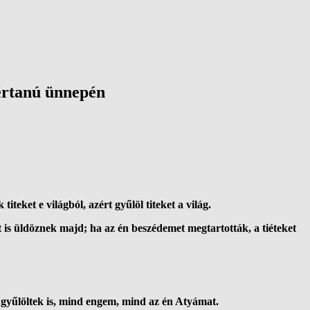
értanú ünnepén
teket e világból, azért gyűlöl titeket a világ.
s üldöznek majd; ha az én beszédemet megtartották, a tiéteket
 gyűlöltek is, mind engem, mind az én Atyámat.