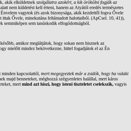
ek, akik elküldetnek
szolgálatra azokért, a kik örökölni fogják az
alatt nem küldetést kell érteni, hanem az Atyától eredés természetes
 Énvelem vagytok (és azok bizonysága, akik kezdettől fogva Ővele
ittak Ővele, minekutána feltámadott halottaiból. (ApCsel. 10, 41)),
élek semmiképen sem tanúskodik elfogódottságból.
k
később, amikor meglátjátok, hogy sokan nem hisznek az
gy mielőtt mindez bekövetkezne, hittel fogadjátok el az Én
t minden kapcsolattól,
mert megegyeztek már a zsidók, hogy ha valaki
etnek majd benneteket, méghozzá szégyenletes halállal, mert káros
eteket, mert
mind azt hiszi, hogy isteni tiszteletet cselekszik,
vagyis