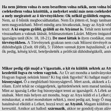
Ha nem jöttem volna és nem beszéltem volna nékik, nem volna bû
cselekedtem volna közöttük, a melyeket senki más nem cselekedett
a mely megiratott az õ törvényökben: Ok nélkül gyûlöltek engem
Nem, az ő bűnük megbocsáthatatlan. Nem Én jöttem el, hogy tanítsam
nem magyarázható. Mivel mindig arra hivatkoztak, hogy az Atyát véde
teszi:
A ki engem gyûlöl, gyûlöli az én Atyámat is.
Tehát nem keresh
visszaadtam a vaknak látását, feltámasztottam Lázárt. Milyen önigazol
igazságra tanít (Kiv. 18, 18-21).
De most láttak is
ilyen csodákat, en
törvényökben.
A Törvénynek gyakran nem csak Mózest törvényét nevez
dühödtségük (Zsolt. 69 (68), 5:
Többen vannak fejem hajszálainál, a k
ők pedig, kétség kívül, beteljesítették a próféciát dühödtségükről, amiv
Mikor pedig eljõ majd a Vígasztaló, a kit én küldök néktek az At
kezdettõl fogva én velem vagytok.
Az Úr azt mondta a tanítványokna
Hogyan fognak nekünk hinni? Ki fog ránk figyelni? Ki hallgat majd r
bizonyságot.
Ő a megbízható bizonyságtevő. Mert azok, akiknek a Lélek
rólam. Ezért tehát ne csüggedjetek, igehirdetésetek nem marad tanúság
Mint az igazság Lelke fog bizonyságot tenni az igazságról. A Lélek a
utalnak. Mert más helyen azt mondta, hogy az Atya küldi el a Lelket (
mindazokat, a miket mondottam néktek.
), most pedig azt, hogy Ő mag
hatalmával elküldi a Lelket, hozzá teszi:
az Atyától.
Magam küldöm el 
keresztül. Amikor azt hallod:
származik
, akkor ne gondolj olyan aláv