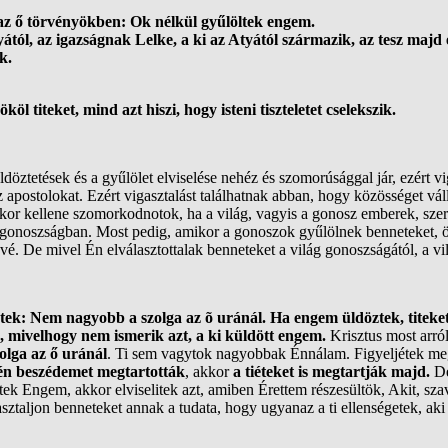
 az ő törvényökben: Ok nélkül gyűlöltek engem.
ától, az igazságnak Lelke, a ki az Atyától származik, az tesz majd
k.
öl titeket, mind azt hiszi, hogy isteni tiszteletet cselekszik.
ldöztetések és a gyűlölet elviselése nehéz és szomorúsággal jár, ezért vi
apostolokat. Ezért vigasztalást találhatnak abban, hogy közösséget váll
or kellene szomorkodnotok, ha a világ, vagyis a gonosz emberek, szer
 gonoszságban. Most pedig, amikor a gonoszok gyűlölnek benneteket, ö
vé. De mivel Én elválasztottalak benneteket a világ gonoszságától, a vi
: Nem nagyobb a szolga az õ uránál. Ha engem üldöztek, titeket i
, mivelhogy nem ismerik azt, a ki küldött engem.
Krisztus most arró
lga az ő uránál
. Ti sem vagytok nagyobbak Énnálam. Figyeljétek meg
én beszédemet megtartották
, akkor
a tiéteket is megtartják majd.
De
ttek Engem, akkor elviselitek azt, amiben Érettem részesültök, Akit, sza
asztaljon benneteket annak a tudata, hogy ugyanaz a ti ellenségetek, ak