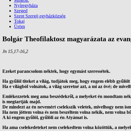
Miskolc
Nyíregyháza
Szeged
Szent Szergij egyházközség
Tokaj
Üröm
Bolgár Theofilaktosz magyarázata az eva
Jn 15,17-16,2
Ezeket parancsolom néktek, hogy egymást szeressétek.
Ha gyűlöl titeket a világ, tudjátok meg, hogy engem elébb gyűlölt 
Ha e világból volnátok, a világ szeretné azt, a mi az övé; de mive
Emlékezzetek meg ama beszédekről, a melyeket én mondtam néktek
is megtartják majd.
De mindezt az én nevemért cselekszik veletek, mivelhogy nem isme
Ha nem jöttem volna és nem beszéltem volna nékik, nem volna bű
A ki engem gyűlöl, gyűlöli az én Atyámat is.
Ha ama cselekedeteket nem cselekedtem volna közöttük, a melyeke