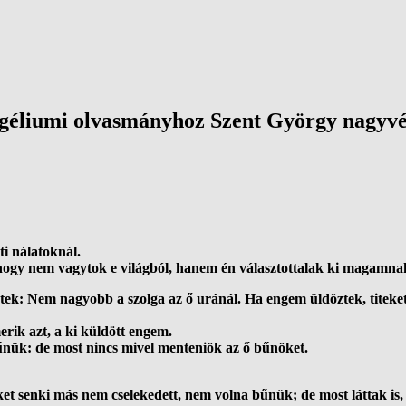
ngéliumi olvasmányhoz Szent György nagyv
ti nálatoknál.
lhogy nem vagytok e világból, hanem én választottalak ki magamnak ti
: Nem nagyobb a szolga az ő uránál. Ha engem üldöztek, titeket i
rik azt, a ki küldött engem.
nük: de most nincs mivel menteniök az ő bűnöket.
t senki más nem cselekedett, nem volna bűnük; de most láttak is,