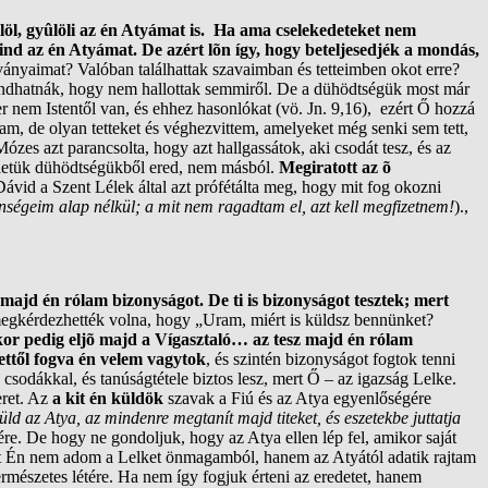
öl, gyûlöli az én Atyámat is. Ha ama cselekedeteket nem
ind az én Atyámat. De azért lõn így, hogy beteljesedjék a mondás,
ványaimat? Valóban találhattak szavaimban és tetteimben okot erre?
ondhatnák, hogy nem hallottak semmiről. De a dühödtségük most már
nem Istentől van, és ehhez hasonlókat (vö. Jn. 9,16), ezért Ő hozzá
m, de olyan tetteket és véghezvittem, amelyeket még senki sem tett,
zes azt parancsolta, hogy azt hallgassátok, aki csodát tesz, és az
etük dühödtségükből ered, nem másból.
Megiratott az õ
vid a Szent Lélek által azt prófétálta meg, hogy mit fog okozni
nségeim alap nélkül; a mit nem ragadtam el, azt kell megfizetnem!
).,
z majd én rólam bizonyságot. De ti is bizonyságot tesztek; mert
 megkérdezhették volna, hogy „Uram, miért is küldsz bennünket?
or pedig eljõ majd a Vígasztaló… az tesz majd én rólam
ettől fogva én velem vagytok
, és szintén bizonyságot fogtok tenni
s csodákkal, és tanúságtétele biztos lesz, mert Ő – az igazság Lelke.
eret. Az
a kit én küldök
szavak a Fiú és az Atya egyenlőségére
ld az Atya, az mindenre megtanít majd titeket, és eszetekbe juttatja
re. De hogy ne gondoljuk, hogy az Atya ellen lép fel, amikor saját
rt Én nem adom a Lelket önmagamból, hanem az Atyától adatik rajtam
ermészetes létére. Ha nem így fogjuk érteni az eredetet, hanem