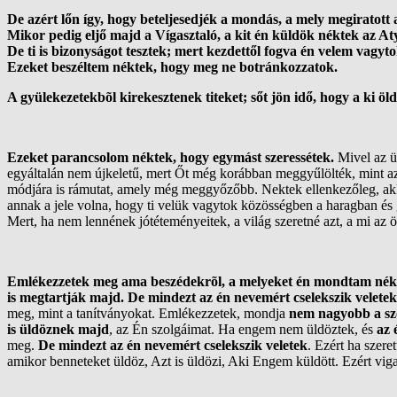
De azért lőn így, hogy beteljesedjék a mondás, a mely megiratott
Mikor pedig eljő majd a Vígasztaló, a kit én küldök néktek az Aty
De ti is bizonyságot tesztek; mert kezdettől fogva én velem vagyto
Ezeket beszéltem néktek, hogy meg ne botránkozzatok.
A gyülekezetekbõl kirekesztenek titeket; sőt jön idő, hogy a ki öldök
Ezeket parancsolom néktek, hogy egymást szeressétek.
Mivel az ü
egyáltalán nem újkeletű, mert Őt még korábban meggyűlölték, mint az 
módjára is rámutat, amely még meggyőzőbb. Nektek ellenkezőleg, akk
annak a jele volna, hogy ti velük vagytok közösségben a haragban és
Mert, ha nem lennének jótéteményeitek, a világ szeretné azt, a mi az ö
Emlékezzetek meg ama beszédekrõl, a melyeket én mondtam néktek
is megtartják majd. De mindezt az én nevemért cselekszik veletek
meg, mint a tanítványokat. Emlékezzetek, mondja
nem nagyobb a szo
is üldöznek majd
, az Én szolgáimat. Ha engem nem üldöztek, és
az 
meg.
De mindezt az én nevemért cselekszik veletek
. Ezért ha szere
amikor benneteket üldöz, Azt is üldözi, Aki Engem küldött. Ezért vig