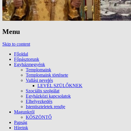
Menu
Skip to content
Főoldal
Főpásztorunk
Egyházmegyénk
Templomaink
Templomaink története
Vallási nevelés
LEVÉL SZÜLŐKNEK
Szociális szolgálat
Egyházközi kapcsolatok
Elhelyezkedés
Istentiszteletek rendje
Magunkról
KÖSZÖNTŐ
Papság
Híreink