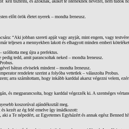
 kell tisztelni, és azoknak, akiket te isteneknek nevezel, nem tudok h
sten előtt örök életet nyerek – mondta Ireneusz.
csára: “Aki jobban szereti apját vagy anyját, mint engem, vagy testvé
már teljesen a mennyekben lakott és elhagyott minden emberi köteléket
 szólította meg újra a prefektus.
 pedig tedd, amit parancsoltak neked – mondta Ireneusz.
 Probus.
gével bátran elviselek mindent – mondta Ireneusz.
perator rendelete szerint a folyóba vettetlek – válaszolta Probus.
szem; arra számítottam, hogy inkább karddal akarsz végezni velem, ezé
ágán, és megparancsolta, hogy karddal végezzék ki. A szentséges vértan
nyesebb koszorúval ajándékoztál meg.
 és kezét az ég felé emelve így imádkozott:
ét, aki a Te népedért, az Egyetemes Egyházért és annak egész Benned 