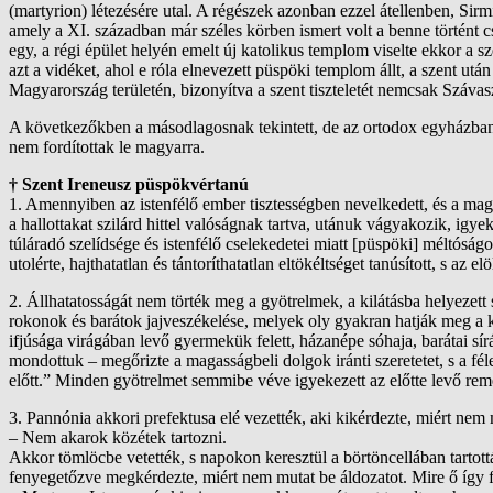
(martyrion) létezésére utal. A régészek azonban ezzel átellenben, Sir
amely a XI. században már széles körben ismert volt a benne történt 
egy, a régi épület helyén emelt új katolikus templom viselte ekkor a
azt a vidéket, ahol e róla elnevezett püspöki templom állt, a szent ut
Magyarország területén, bizonyítva a szent tiszteletét nemcsak Száva
A következőkben a másodlagosnak tekintett, de az ortodox egyházban sz
nem fordítottak le magyarra.
† Szent Ireneusz püspökvértanú
1. Amennyiben az istenfélő ember tisztességben nevelkedett, és a magas
a hallottakat szilárd hittel valóságnak tartva, utánuk vágyakozik, igy
túláradó szelídsége és istenfélő cselekedetei miatt [püspöki] méltóság
utolérte, hajthatatlan és tántoríthatatlan eltökéltséget tanúsított, s az el
2. Állhatatosságát nem törték meg a gyötrelmek, a kilátásba helyezett
rokonok és barátok jajveszékelése, melyek oly gyakran hatják meg a k
ifjúsága virágában levő gyermekük felett, házanépe sóhaja, barátai s
mondottuk – megőrizte a magasságbeli dolgok iránti szeretetet, s a fé
előtt.” Minden gyötrelmet semmibe véve igyekezett az előtte levő rem
3. Pannónia akkori prefektusa elé vezették, aki kikérdezte, miért nem 
– Nem akarok közétek tartozni.
Akkor tömlöcbe vetették, s napokon keresztül a börtöncellában tartott
fenyegetőzve megkérdezte, miért nem mutat be áldozatot. Mire ő így fe