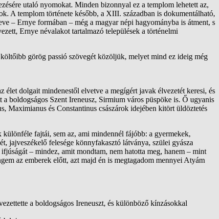
étezésére utaló nyomokat. Minden bizonnyal ez a templom lehetett az,
kok. A templom története később, a XIII. században is dokumentálható,
sz neve – Ernye formában – még a magyar népi hagyományba is átment, s
vezett, Ernye névalakot tartalmazó települések a történelmi
l költőibb görög passió szövegét közöljük, melyet mind ez ideig még
 élet dolgait mindenestől elvetve a megígért javak élvezetét keresi, és
 tett a boldogságos Szent Ireneusz, Sirmium város püspöke is. Ő ugyanis
anus, Maximianus és Constantinus császárok idejében kitört üldöztetés
k különféle fajtái, sem az, ami mindennél fájóbb: a gyermekek,
t, jajveszékelő felesége könnyfakasztó látványa, szülei gyásza
ge ifjúságát – mindez, amit mondtam, nem hatotta meg, hanem – mint
gad engem az emberek előtt, azt majd én is megtagadom mennyei Atyám
 vezettette a boldogságos Ireneuszt, és különböző kínzásokkal