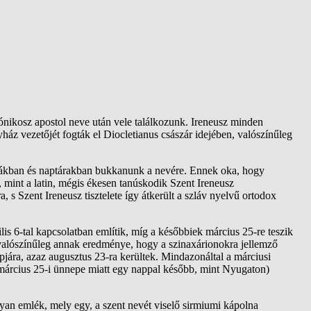
nikosz apostol neve után vele találkozunk. Ireneusz minden
yház vezetőjét fogták el Diocletianus császár idejében, valószínűleg
ktákban és naptárakban bukkanunk a nevére. Ennek oka, hogy
 mint a latin, mégis ékesen tanúskodik Szent Ireneusz
 s Szent Ireneusz tisztelete így átkerült a szláv nyelvű ortodox
s 6-tal kapcsolatban említik, míg a későbbiek március 25-re teszik
valószínűleg annak eredménye, hogy a szinaxárionokra jellemző
pjára, azaz augusztus 23-ra kerültek. Mindazonáltal a márciusi
március 25-i ünnepe miatt egy nappal később, mint Nyugaton)
lyan emlék, mely egy, a szent nevét viselő sirmiumi kápolna