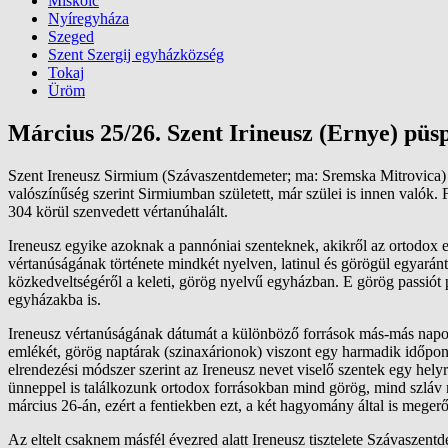
Miskolc
Nyíregyháza
Szeged
Szent Szergij egyházközség
Tokaj
Üröm
Március 25/26. Szent Irineusz (Ernye) pü
Szent Ireneusz Sirmium (Szávaszentdemeter; ma: Sremska Mitrovica) 
valószínűség szerint Sirmiumban született, már szülei is innen valók. 
304 körül szenvedett vértanúhalált.
Ireneusz egyike azoknak a pannóniai szenteknek, akikről az ortodox
vértanúságának története mindkét nyelven, latinul és görögül egyarán
közkedveltségéről a keleti, görög nyelvű egyházban. E görög passiót p
egyházakba is.
Ireneusz vértanúságának dátumát a különböző források más-más napoko
emlékét, görög naptárak (szinaxárionok) viszont egy harmadik időpo
elrendezési módszer szerint az Ireneusz nevet viselő szentek egy hely
ünneppel is találkozunk ortodox forrásokban mind görög, mind szláv
március 26-án, ezért a fentiekben ezt, a két hagyomány által is megerő
Az eltelt csaknem másfél évezred alatt Ireneusz tisztelete Szávaszen