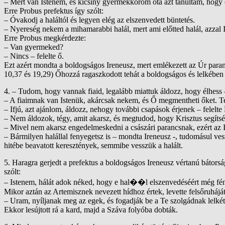
– Mert van Istenem, és kicsiny gyermekkorom óta azt tanultam, hogy őt
Erre Probus prefektus így szólt:
– Óvakodj a haláltól és legyen elég az elszenvedett büntetés.
– Nyereség nekem a mihamarabbi halál, mert ami előtted halál, azzal I
Erre Probus megkérdezte:
– Van gyermeked?
– Nincs – felelte ő.
Ezt azért mondta a boldogságos Ireneusz, mert emlékezett az Úr paran
10,37 és 19,29) Őhozzá ragaszkodott tehát a boldogságos és lelkében 
4. – Tudom, hogy vannak fiaid, legalább miattuk áldozz, hogy élhess –
– A fiaimnak van Istenük, akárcsak nekem, és Ő megmentheti őket. Te
– Ifjú, azt ajánlom, áldozz, nehogy további csapások érjenek – felelte
– Nem áldozok, tégy, amit akarsz, és megtudod, hogy Krisztus segítsé
– Mivel nem akarsz engedelmeskedni a császári parancsnak, ezért az Im
– Bármilyen halállal fenyegetsz is – mondta Ireneusz -, tudomásul ve
hitébe beavatott keresztények, semmibe vesszük a halált.
5. Haragra gerjedt a prefektus a boldogságos Ireneusz vértanú bátors
szólt:
– Istenem, hálát adok néked, hogy e hal��l elszenvedéséért még fé
Mikor aztán az Artemisznek nevezett hídhoz értek, levette felsőruháját
– Uram, nyíljanak meg az egek, és fogadják be a Te szolgádnak lelk
Ekkor lesújtott rá a kard, majd a Száva folyóba dobták.