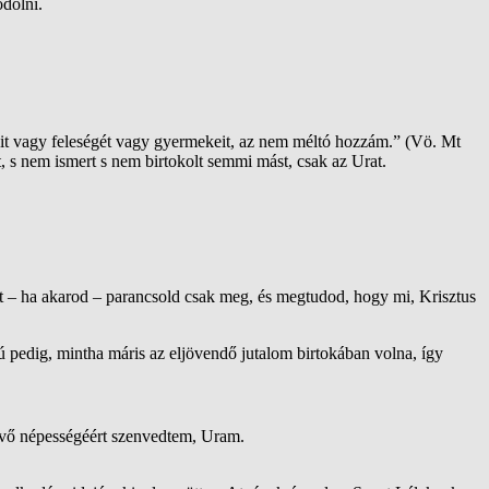
ódolni.
reit vagy feleségét vagy gyermekeit, az nem méltó hozzám.” (Vö. Mt
, s nem ismert s nem birtokolt semmi mást, csak az Urat.
rt – ha akarod – parancsold csak meg, és megtudod, hogy mi, Krisztus
ú pedig, mintha máris az eljövendő jutalom birtokában volna, így
hívő népességéért szenvedtem, Uram.