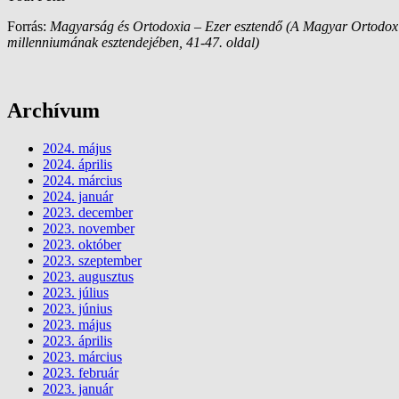
Forrás:
Magyarság és Ortodoxia – Ezer esztendő (A Magyar Ortodox 
millenniumának esztendejében, 41-47. oldal)
Archívum
2024. május
2024. április
2024. március
2024. január
2023. december
2023. november
2023. október
2023. szeptember
2023. augusztus
2023. július
2023. június
2023. május
2023. április
2023. március
2023. február
2023. január