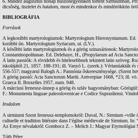
6. Mindez augusztus hónap huszonegyedikén történt Sirmiumban, Probu
dicsőség, tisztelet és hatalom, most és mindenkor és mindörökkön ör
BIBLIOGRÁFIA
Források
A legkorábbi martyrologiumok: Martyrologium Hieronymianum. Ed. Du
korábbi ún. Martyrologium Syriacum, ui. (LV.).
A későbbi latin martyrologiumok és a görög szinaxárionok: Martyrol
Constantinopolitanae. Ed. Delehaye, H., (Propylaeum ad Acta Sanctor
A latin passiók: A rövidebb és hitelesebbnek tekintett latin szöveg
iskolájától 21, 1857. 188-191; ill. Vanyó L. (szerk.): Vértanúakták é
556-557; magyarul Balogh A.: Pannónia őskereszténysége. (Szent Is
A görög passió: Acta Sanctorum Martii. Antverpiae 1668, *23; ill. 
Graeca II. Bruxelles 1957, num. 948.
A márciusi Ireneusz-ünnep a görög és szláv hagyományban: Görögül: L
F.: Monumenta linguae paleoslovenicae e Codice Suprasliensi. Vind
Irodalom
A sirmiumi Szent Ireneusz-templomokról: Duval, N.: Sirmium «ville im
cultuelle et tradition littéraire dans l’église médievale de Sirmium. I
Az Ernye névalakról: Gombocz Z. – Melich J.: Magyar Etymológiai S
Tóth Péter