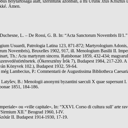
s helytartósága alatt, szerintünk azonban, a mi Urunk Jzus Krisztus ur
ökké. Ámen.
chesne, L. – De Rossi, G. B. In: “Acta Sanctorum Novembris II/1.” B
ogium Usuardi, Patrologia Latina 123, 871-872; Martyrologium Adonis,
um Novembris), Bruxelles 1902, 917, ill. Menologium Basilii II. Imper
: Ruinart, Th.: Acta martyrum sincera. Ratisbonae 1859, 432-434; magy
s szenvedéstörténetek. (Ókeresztény Írók 7), Budapest 1984, 217-220. A
tván Könyvek 102.), Budapest 1932, 59-64.
vö. még Lambecius, P.: Commentarii de Augustissima Bibliotheca Caesa
atyšev, B.: Menologii anonymi byzantini saeculi X quae supersunt I. Pe
obonae 1851, 184-186.
periale» ou «ville capitale», In: “XXVI. Corso di cultura sull’ arte ra
n: “Sirmium XII.” Beograd 1960, I-IV.
zótár II. Budapest 1914-1930, 17-19.