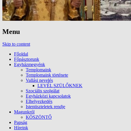
Menu
Skip to content
Főoldal
Főpásztorunk
Egyházmegyénk
Templomaink
Templomaink története
Vallási nevelés
LEVÉL SZÜLŐKNEK
Szociális szolgálat
Egyházközi kapcsolatok
Elhelyezkedés
Istentiszteletek rendje
Magunkról
KÖSZÖNTŐ
Papság
Híreink