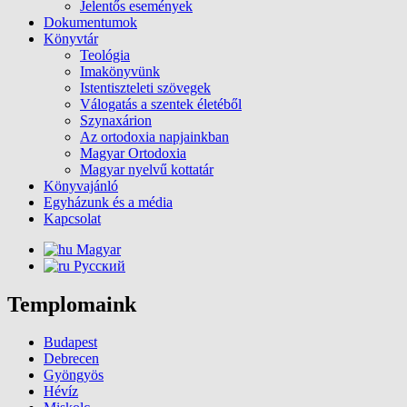
Jelentős események
Dokumentumok
Könyvtár
Teológia
Imakönyvünk
Istentiszteleti szövegek
Válogatás a szentek életéből
Szynaxárion
Az ortodoxia napjainkban
Magyar Ortodoxia
Magyar nyelvű kottatár
Könyvajánló
Egyházunk és a média
Kapcsolat
Magyar
Русский
Templomaink
Budapest
Debrecen
Gyöngyös
Hévíz