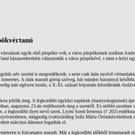
spökvértanú
városának egyik első püspöke volt, a város püspökeinek sorában Andró
Fiatal házasemberként választották a város püspökévé, s mint a helyi eg
 egyház név szerint is megemlékezik, s nem csak latin nyelvű vértanúa
t ismeretes. A ránk maradt görög szöveg, bár minden bizonnyal későbbi,
edig már egészen korán, a X-XI. század folyamán lefordították ószlávra,
n jelölik meg. A legkorábbi egyházi naptárak (martyrologiumok) áprili
ntban, augusztus 23-án emlékeznek meg a szentről. Ez utóbbi azonban 
re, a legkorábbi ilyen nevű szent, Lyoni Szent Ireneusz († 202) emlékna
 nyelvterületen, mégpedig (valószínűleg Szűz Mária Örömhírvételének 
sített márciusi dátumot fogadtuk el.
tdemeteren is folyamatos maradt. Már a legkorábbi időkből fennmaradt o