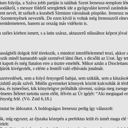
mium folyója, a Száva jobb partján is találtak Szent Ireneusz-templom l
csodákról, s messze földről sereglettek ide a gyógyulást kereső zarándo
 szent nevét, itt székelt a korabeli Sirmium városának püspöke. Ireneu
án Szenternyének nevezték. De ezen kívül is voltak még Ireneuszról elne
szentdemeteren, hanem az ország más vidékein is.
éles körben ismert, s a latin száraz, aktaszerű stílusához képest jóva
ságbéli dolgok felé törekszik, s mindezt istenfélelemmel teszi, akkor az
ekszik minél hamarabb saját szemével látni őket, s dicsőíti az Urat. Így
ot kapott és még fiatalon erre a tisztre emelték. Mikor aztán a Diocleti
öljárók kivégezték, s elérte a fentről való elhívatás jutalmát.
 szenvedések, sem a folyó fenyegető habjai, sem sziklák, sem a kínzáso
ishitű atyák szívét. Midőn gyermekei könnyek között kulcsolták át térdé
írása, és ismerősei, kik könyörögve próbálták rávenni, szánja meg zsen
lelmetes Ítéletet tartotta szem előtt, félvén az Úr igéjét: “Aki megta
énység felé. (Vö. Zsid 6,18.)
mutat be áldozatot. A boldogságos Ireneusz pedig így válaszolt:
ák, míg egyszer, az éjszaka közepén a prefektus leült és ismét maga elé
lelt: