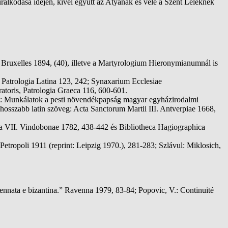
alkodása idején, kivel együtt az Atyának és vele a Szent Léleknek
ruxelles 1894, (40), illetve a Martyrologium Hieronymianumnál is
 Patrologia Latina 123, 242; Synaxarium Ecclesiae
atoris, Patrologia Graeca 116, 600-601.
arul: Munkálatok a pesti növendékpapság magyar egyházirodalmi
 hosszabb latin szöveg: Acta Sanctorum Martii III. Antverpiae 1668,
ria VII. Vindobonae 1782, 438-442 és Bibliotheca Hagiographica
tropoli 1911 (reprint: Leipzig 1970.), 281-283; Szlávul: Miklosich,
vennata e bizantina.” Ravenna 1979, 83-84; Popovic, V.: Continuité