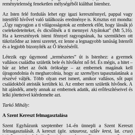
reménytelenség feneketlen mélységéből kiálthat Istenhez.
Az Isten felé fordulás lehet egy igazi kereszténnyel, pappal vagy
istenfélő hívővel való találkozás eredménye is. Krisztus ezt mondta:
„Úgy ragyogjon a ti világosságotok az emberek előtt, hogy lássák jó
cselekedeteiteket, és dicsőítsék a ti mennyei Atyátokat” (Mt 5,16).
Ha a keresztények isteni fénnyel ragyognának, ha szemükben ott
tükröződne az isteni szeretet, ez lenne a legnagyobb tanúság Istenről
és a legjobb bizonyíték az Ő létezéséről.
Létezik egy úgymond „természetes” út is Istenhez: a gyermek
vallásos családba születik bele és hívőként nő fel. És mégis, a hitet –
bár az lehet az ősök öröksége – az embernek magának kell
újragondolnia és megharcolnia, hogy az
személyes
tapasztalatának a
részévé váljék. Több olyan eset ismert, amikor vallásos, sőt papi
családokból ateisták kerültek ki. Az ember nem születik hívőnek. A
hit ajándék, amely annak az embernek adatik, aki erőfeszítéseivel és
lelki jótetteivel kiérdemelte azt.
Tarkó Mihály
:
A Szent Kereszt felmagasztalása
Szent Egyházunk szeptember 14.-én ünnepli a Szent Kereszt
felmagasztalását. A kereszt (gör.
sztaurosz
, szláv
krest
, lat.
crux
)