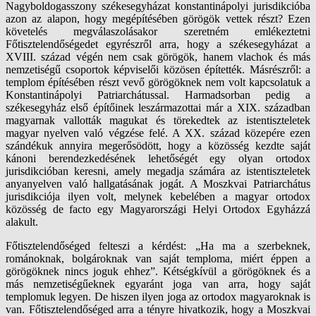
Nagyboldogasszony székesegyházat konstantinápolyi jurisdikcióba
azon az alapon, hogy megépítésében görögök vettek részt? Ezen
követelés megválaszolásakor szeretném emlékeztetni
Főtisztelendőségedet egyrészről arra, hogy a székesegyházat a
XVIII. század végén nem csak görögök, hanem vlachok és más
nemzetiségű csoportok képviselői közösen építették. Másrészről: a
templom építésében részt vevő görögöknek nem volt kapcsolatuk a
Konstantinápolyi Patriarchátussal. Harmadsorban pedig a
székesegyház első építőinek leszármazottai már a XIX. században
magyarnak vallották magukat és törekedtek az istentiszteletek
magyar nyelven való végzése felé. A XX. század közepére ezen
szándékuk annyira megerősödött, hogy a közösség kezdte saját
kánoni berendezkedésének lehetőségét egy olyan ortodox
jurisdikcióban keresni, amely megadja számára az istentiszteletek
anyanyelven való hallgatásának jogát. A Moszkvai Patriarchátus
jurisdikciója ilyen volt, melynek kebelében a magyar ortodox
közösség de facto egy Magyarországi Helyi Ortodox Egyházzá
alakult.
Főtisztelendőséged felteszi a kérdést: „Ha ma a szerbeknek,
románoknak, bolgároknak van saját temploma, miért éppen a
görögöknek nincs joguk ehhez”. Kétségkívül a görögöknek és a
más nemzetiségűeknek egyaránt joga van arra, hogy saját
templomuk legyen. De hiszen ilyen joga az ortodox magyaroknak is
van. Főtisztelendőséged arra a tényre hivatkozik, hogy a Moszkvai