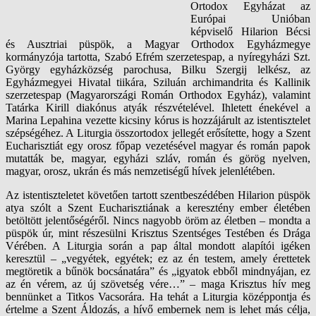
Ortodox Egyházat az
Európai Unióban
képviselő Hilarion Bécsi
és Ausztriai püspök, a Magyar Orthodox Egyházmegye
kormányzója tartotta, Szabó Efrém szerzetespap, a nyíregyházi Szt.
György egyházközség parochusa, Bilku Szergij lelkész, az
Egyházmegyei Hivatal tiikára, Sziluán archimandrita és Kallinik
szerzetespap (Magyarországi Román Orthodox Egyház), valamint
Tatárka Kirill diakónus atyák részvételével. Ihletett énekével a
Marina Lepahina vezette kicsiny kórus is hozzájárult az istentisztelet
szépségéhez. A Liturgia összortodox jellegét erősítette, hogy a Szent
Eucharisztiát egy orosz főpap vezetésével magyar és román papok
mutatták be, magyar, egyházi szláv, román és görög nyelven,
magyar, orosz, ukrán és más nemzetiségű hívek jelenlétében.
Az istentiszteletet követően tartott szentbeszédében Hilarion püspök
atya szólt a Szent Eucharisztiának a keresztény ember életében
betöltött jelentőségéről. Nincs nagyobb öröm az életben – mondta a
püspök úr, mint részesülni Krisztus Szentséges Testében és Drága
Vérében. A Liturgia során a pap által mondott alapítói igéken
keresztül – „vegyétek, egyétek; ez az én testem, amely érettetek
megtöretik a bűnök bocsánatára” és „igyatok ebből mindnyájan, ez
az én vérem, az új szövetség vére…” – maga Krisztus hív meg
bennünket a Titkos Vacsorára. Ha tehát a Liturgia középpontja és
értelme a Szent Áldozás, a hívő embernek nem is lehet más célja,