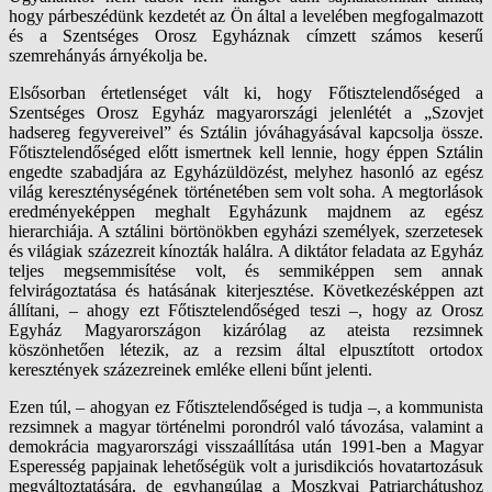
hogy párbeszédünk kezdetét az Ön által a levelében megfogalmazott
és a Szentséges Orosz Egyháznak címzett számos keserű
szemrehányás árnyékolja be.
Elsősorban értetlenséget vált ki, hogy Főtisztelendőséged a
Szentséges Orosz Egyház magyarországi jelenlétét a „Szovjet
hadsereg fegyvereivel” és Sztálin jóváhagyásával kapcsolja össze.
Főtisztelendőséged előtt ismertnek kell lennie, hogy éppen Sztálin
engedte szabadjára az Egyházüldözést, melyhez hasonló az egész
világ kereszténységének történetében sem volt soha. A megtorlások
eredményeképpen meghalt Egyházunk majdnem az egész
hierarchiája. A sztálini börtönökben egyházi személyek, szerzetesek
és világiak százezreit kínozták halálra. A diktátor feladata az Egyház
teljes megsemmisítése volt, és semmiképpen sem annak
felvirágoztatása és hatásának kiterjesztése. Következésképpen azt
állítani, – ahogy ezt Főtisztelendőséged teszi –, hogy az Orosz
Egyház Magyarországon kizárólag az ateista rezsimnek
köszönhetően létezik, az a rezsim által elpusztított ortodox
keresztények százezreinek emléke elleni bűnt jelenti.
Ezen túl, – ahogyan ez Főtisztelendőséged is tudja –, a kommunista
rezsimnek a magyar történelmi porondról való távozása, valamint a
demokrácia magyarországi visszaállítása után 1991-ben a Magyar
Esperesség papjainak lehetőségük volt a jurisdikciós hovatartozásuk
megváltoztatására, de egyhangúlag a Moszkvai Patriarchátushoz