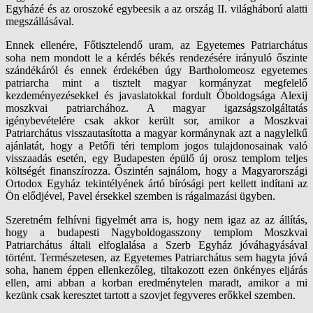
Egyházé és az oroszoké egybeesik a az ország II. világháború alatti
megszállásával.
Ennek ellenére, Főtisztelendő uram, az Egyetemes Patriarchátus
soha nem mondott le a kérdés békés rendezésére irányuló őszinte
szándékáról és ennek érdekében úgy Bartholomeosz egyetemes
patriarcha mint a tisztelt magyar kormányzat megfelelő
kezdeményezésekkel és javaslatokkal fordult Őboldogsága Alexij
moszkvai patriarchához. A magyar igazságszolgáltatás
igénybevételére csak akkor került sor, amikor a Moszkvai
Patriarchátus visszautasította a magyar kormánynak azt a nagylelkű
ajánlatát, hogy a Petőfi téri templom jogos tulajdonosainak való
visszaadás esetén, egy Budapesten épülő új orosz templom teljes
költségét finanszírozza. Őszintén sajnálom, hogy a Magyarországi
Ortodox Egyház tekintélyének ártó bírósági pert kellett indítani az
Ön elődjével, Pavel érsekkel szemben is rágalmazási ügyben.
Szeretném felhívni figyelmét arra is, hogy nem igaz az az állítás,
hogy a budapesti Nagyboldogasszony templom Moszkvai
Patriarchátus általi elfoglalása a Szerb Egyház jóváhagyásával
történt. Természetesen, az Egyetemes Patriarchátus sem hagyta jóvá
soha, hanem éppen ellenkezőleg, tiltakozott ezen önkényes eljárás
ellen, ami abban a korban eredménytelen maradt, amikor a mi
kezünk csak keresztet tartott a szovjet fegyveres erőkkel szemben.