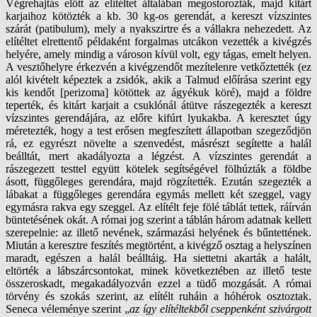
Végrehajtás előtt az elítéltet általában megostorozták, majd kitárt
karjaihoz kötözték a kb. 30 kg-os gerendát, a kereszt vízszintes
szárát (patibulum), mely a nyakszirtre és a vállakra nehezedett. Az
elítéltet elrettentő példaként forgalmas utcákon vezették a kivégzés
helyére, amely mindig a városon kívül volt, egy tágas, emelt helyen.
A vesztőhelyre érkezvén a kivégzendőt mezítelenre vetkőztették (ez
alól kivételt képeztek a zsidók, akik a Talmud előírása szerint egy
kis kendőt [perizoma] kötöttek az ágyékuk köré), majd a földre
teperték, és kitárt karjait a csuklónál átütve rászegezték a kereszt
vízszintes gerendájára, az előre kifúrt lyukakba. A keresztet úgy
méretezték, hogy a test erősen megfeszített állapotban szegeződjön
rá, ez egyrészt növelte a szenvedést, másrészt segítette a halál
beálltát, mert akadályozta a légzést. A vízszintes gerendát a
rászegezett testtel együtt kötelek segítségével fölhúzták a földbe
ásott, függőleges gerendára, majd rögzítették. Ezután szegezték a
lábakat a függőleges gerendára egymás mellett két szeggel, vagy
egymásra rakva egy szeggel. Az elítélt feje fölé táblát tettek, ráírván
büntetésének okát. A római jog szerint a táblán három adatnak kellett
szerepelnie: az illető nevének, származási helyének és bűntettének.
Miután a keresztre feszítés megtörtént, a kivégző osztag a helyszínen
maradt, egészen a halál beálltáig. Ha siettetni akarták a halált,
eltörték a lábszárcsontokat, minek következtében az illető teste
összeroskadt, megakadályozván ezzel a tüdő mozgását. A római
törvény és szokás szerint, az elítélt ruháin a hóhérok osztoztak.
Seneca véleménye szerint „
az így elítéltekből cseppenként szivárgott