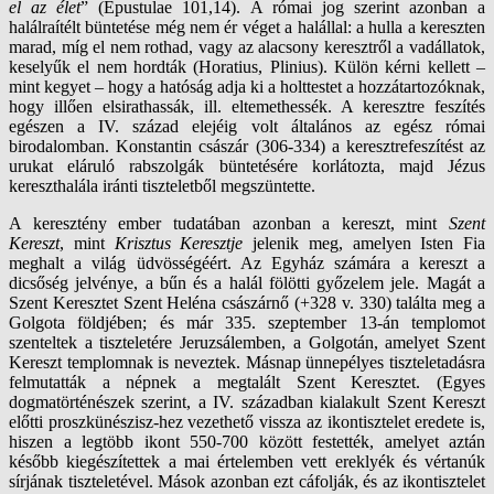
el az élet
” (Epustulae 101,14). A római jog szerint azonban a
halálraítélt büntetése még nem ér véget a halállal: a hulla a kereszten
marad, míg el nem rothad, vagy az alacsony keresztről a vadállatok,
keselyűk el nem hordták (Horatius, Plinius). Külön kérni kellett –
mint kegyet – hogy a hatóság adja ki a holttestet a hozzátartozóknak,
hogy illően elsirathassák, ill. eltemethessék. A keresztre feszítés
egészen a IV. század elejéig volt általános az egész római
birodalomban. Konstantin császár (306-334) a keresztrefeszítést az
urukat eláruló rabszolgák büntetésére korlátozta, majd Jézus
kereszthalála iránti tiszteletből megszüntette.
A keresztény ember tudatában azonban a kereszt, mint
Szent
Kereszt
, mint
Krisztus Keresztje
jelenik meg, amelyen Isten Fia
meghalt a világ üdvösségéért. Az Egyház számára a kereszt a
dicsőség jelvénye, a bűn és a halál fölötti győzelem jele. Magát a
Szent Keresztet Szent Heléna császárnő (+328 v. 330) találta meg a
Golgota földjében; és már 335. szeptember 13-án templomot
szenteltek a tiszteletére Jeruzsálemben, a Golgotán, amelyet Szent
Kereszt templomnak is neveztek. Másnap ünnepélyes tiszteletadásra
felmutatták a népnek a megtalált Szent Keresztet. (Egyes
dogmatörténészek szerint, a IV. században kialakult Szent Kereszt
előtti proszkünészisz-hez vezethető vissza az ikontisztelet eredete is,
hiszen a legtöbb ikont 550-700 között festették, amelyet aztán
később kiegészítettek a mai értelemben vett ereklyék és vértanúk
sírjának tiszteletével. Mások azonban ezt cáfolják, és az ikontisztelet