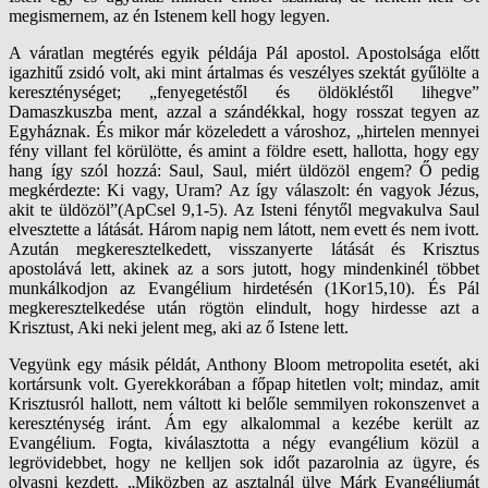
megismernem, az én Istenem kell hogy legyen.
A váratlan megtérés egyik példája Pál apostol. Apostolsága előtt
igazhitű zsidó volt, aki mint ártalmas és veszélyes szektát gyűlölte a
kereszténységet; „fenyegetéstől és öldökléstől lihegve”
Damaszkuszba ment, azzal a szándékkal, hogy rosszat tegyen az
Egyháznak. És mikor már közeledett a városhoz, „hirtelen mennyei
fény villant fel körülötte, és amint a földre esett, hallotta, hogy egy
hang így szól hozzá: Saul, Saul, miért üldözöl engem? Ő pedig
megkérdezte: Ki vagy, Uram? Az így válaszolt: én vagyok Jézus,
akit te üldözöl”(ApCsel 9,1-5). Az Isteni fénytől megvakulva Saul
elvesztette a látását. Három napig nem látott, nem evett és nem ivott.
Azután megkeresztelkedett, visszanyerte látását és Krisztus
apostolává lett, akinek az a sors jutott, hogy mindenkinél többet
munkálkodjon az Evangélium hirdetésén (1Kor15,10). És Pál
megkeresztelkedése után rögtön elindult, hogy hirdesse azt a
Krisztust, Aki neki jelent meg, aki az ő Istene lett.
Vegyünk egy másik példát, Anthony Bloom metropolita esetét, aki
kortársunk volt. Gyerekkorában a főpap hitetlen volt; mindaz, amit
Krisztusról hallott, nem váltott ki belőle semmilyen rokonszenvet a
kereszténység iránt. Ám egy alkalommal a kezébe került az
Evangélium. Fogta, kiválasztotta a négy evangélium közül a
legrövidebbet, hogy ne kelljen sok időt pazarolnia az ügyre, és
olvasni kezdett. „Miközben az asztalnál ülve Márk Evangéliumát