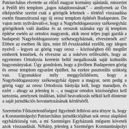
Patriarchátus elvetette az előző magyar kormány ajánlatát, miszerint
a Petőfi téri templom „jogos tulajdonosának” – amilyenek az Ön
elképzelése szerint csak a görögök lehetnek – történő visszaadása
esetén finanszírozná egy új orosz templom építését Budapesten. De
vajon nem nyilvánvaló-e, hogy a Nagyboldogasszony székesegyház
görögöknek való átadása és az oroszok számára egy új templom
építése esetén az ortodox magyarok, akik most teljes jogú gazdái a
budapesti Nagyboldogasszony székesegyháznak, elvesztenék azt?
Ebben az esetben ők újra, mint fél évszázaddal ezelőtt, egy idegen
nyelvű – legyen az görög vagy orosz – közösségben élő megtűrt
emberek lennének, és elveszne az a sokéves erőfeszítés, hogy az
egyetemes Ortodoxia keretein belül megalkossák saját kulturális
hagyományukat. Úgy gondolom, hogy a jövőben Budapesten görög
és orosz templom egyaránt épülhet, ha ezekre pasztorális szükség
van. Ugyanakkor mély meggyőződésem, hogy a
Nagyboldogasszony székesegyház éppen a magyar, nem pedig a
görög vagy az orosz Ortodoxia bástyája kell, hogy maradjon, és
ezért – ahogy az jelenleg is –, a magyar ortodox közösséghez kell
tartoznia, amelynek önállóan, külső beavatkozás nélkül kell döntenie
a saját jurisdikciós hovatartozásának kérdéséről.
Szeretném Főtisztelendőséged figyelmét felhívni arra tényre is, hogy
a Konstantinápolyi Patriarchátus jurisdikciójában sok orosz alapítású
egyházközség van, a mi Szentséges Egyházunk mégsem követeli
azok visszaadását. Néhány, jelenleg a Szentséges Konstantinápolyi