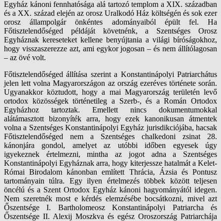
Egyház kánoni fennhatósága alá tartozó templom a XIX. században
és a XX. század elején az orosz Uralkodó Ház költségén és sok ezer
orosz állampolgár önkéntes adományaiból épült fel. Ha
Főtisztelendőséged példáját követnénk, a Szentséges Orosz
Egyháznak kereseteket kellene benyújtania a világi bíróságokhoz,
hogy visszaszerezze azt, ami egykor jogosan – és nem állítólagosan
– az övé volt.
Főtisztelendőséged állítása szerint a Konstantinápolyi Patriarchátus
jelen lett volna Magyarországon az ország ezeréves története során.
Ugyanakkor köztudott, hogy a mai Magyarország területén levő
ortodox közösségek történetileg a Szerb-, és a Román Ortodox
Egyházhoz tartoztak. Emellett nincs dokumentumokkal
alátámasztott bizonyíték arra, hogy ezek kanonikusan átmentek
volna a Szentséges Konstantinápolyi Egyház jurisdikciójába, hacsak
Főtisztelendőséged nem a Szentséges chalkedoni zsinat 28.
kánonjára gondol, amelyet az utóbbi időben egyesek úgy
igyekeznek értelmezni, mintha az jogot adna a Szentséges
Konstantinápolyi Egyháznak arra, hogy kiterjessze hatalmát a Kelet-
Római Birodalom kánonban említett Thrácia, Ázsia és Pontusz
tartományain túlra. Egy ilyen értelmezés többek között teljesen
öncélú és a Szent Ortodox Egyház kánoni hagyományától idegen.
Nem szeretnék most e kérdés elemzésébe bocsátkozni, mivel azt
Őszentsége I. Bartholomeosz Konstantinápolyi Patriarcha és
Őszentsége II. Alexij Moszkva és egész Oroszország Patriarchája