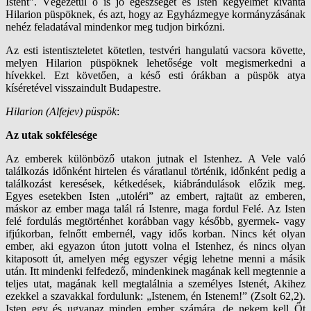
Istent”. Végezetül ő is jó egészséget és Isten kegyelmét kívánta
Hilarion püspöknek, és azt, hogy az Egyházmegye kormányzásának
nehéz feladatával mindenkor meg tudjon birkózni.
Az esti istentiszteletet kötetlen, testvéri hangulatú vacsora követte,
melyen Hilarion püspöknek lehetősége volt megismerkedni a
hívekkel. Ezt követően, a késő esti órákban a püspök atya
kíséretével visszaindult Budapestre.
Hilarion (Alfejev) püspök
:
Az utak sokfélesége
Az emberek különböző utakon jutnak el Istenhez. A Vele való
találkozás időnként hirtelen és váratlanul történik, időnként pedig a
találkozást keresések, kétkedések, kiábrándulások előzik meg.
Egyes esetekben Isten „utoléri” az embert, rajtaüt az emberen,
máskor az ember maga talál rá Istenre, maga fordul Felé. Az Isten
felé fordulás megtörténhet korábban vagy később, gyermek- vagy
ifjúkorban, felnőtt embernél, vagy idős korban. Nincs két olyan
ember, aki egyazon úton jutott volna el Istenhez, és nincs olyan
kitaposott út, amelyen még egyszer végig lehetne menni a másik
után. Itt mindenki felfedező, mindenkinek magának kell megtennie a
teljes utat, magának kell megtalálnia a személyes Istenét, Akihez
ezekkel a szavakkal fordulunk: „Istenem, én Istenem!” (Zsolt 62,2).
Isten egy és ugyanaz minden ember számára, de nekem kell Őt