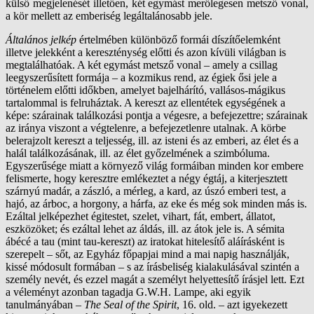
külső megjelenését illetően, két egymást merőlegesen metsző vonal,
a kör mellett az emberiség legáltalánosabb jele.
Általános jelkép
értelmében különböző formái díszítőelemként
illetve jelekként a kereszténység előtti és azon kívüli világban is
megtalálhatóak. A két egymást metsző vonal – amely a csillag
leegyszerűsített formája – a kozmikus rend, az égiek ősi jele a
történelem előtti időkben, amelyet bajelhárító, vallásos-mágikus
tartalommal is felruháztak. A kereszt az ellentétek egységének a
képe: szárainak találkozási pontja a végesre, a befejezettre; szárainak
az iránya viszont a végtelenre, a befejezetlenre utalnak. A körbe
belerajzolt kereszt a teljesség, ill. az isteni és az emberi, az élet és a
halál találkozásának, ill. az élet győzelmének a szimbóluma.
Egyszerűsége miatt a környező világ formáiban minden kor embere
felismerte, hogy keresztre emlékeztet a négy égtáj, a kiterjesztett
szárnyú madár, a zászló, a mérleg, a kard, az úszó emberi test, a
hajó, az árboc, a horgony, a hárfa, az eke és még sok minden más is.
Ezáltal jelképezhet égitestet, szelet, vihart, fát, embert, állatot,
eszközöket; és ezáltal lehet az áldás, ill. az átok jele is. A sémita
ábécé a tau (mint tau-kereszt) az iratokat hitelesítő aláírásként is
szerepelt – sőt, az Egyház főpapjai mind a mai napig használják,
kissé módosult formában – s az írásbeliség kialakulásával szintén a
személy nevét, és ezzel magát a személyt helyettesítő írásjel lett. Ezt
a véleményt azonban tagadja G.W.H. Lampe, aki egyik
tanulmányában –
The Seal of the Spirit
, 16. old. – azt igyekezett