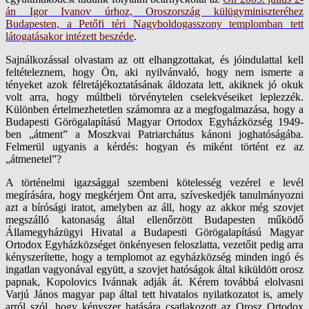
án Igor Ivanov úrhoz, Oroszország külügyminiszteréhez
Budapesten, a Petőfi téri Nagyboldogasszony templomban tett
látogatásakor intézett beszéde
.
Sajnálkozással olvastam az ott elhangzottakat, és jóindulattal kell
feltételeznem, hogy Ön, aki nyilvánvaló, hogy nem ismerte a
tényeket azok félretájékoztatásának áldozata lett, akiknek jó okuk
volt arra, hogy múltbeli törvénytelen cselekvéseiket leplezzék.
Különben értelmezhetetlen számomra az a megfogalmazása, hogy a
Budapesti Görögalapítású Magyar Ortodox Egyházközség 1949-
ben „átment” a Moszkvai Patriarchátus kánoni joghatóságába.
Felmerül ugyanis a kérdés: hogyan és miként történt ez az
„átmenetel”?
A történelmi igazsággal szembeni kötelesség vezérel e levél
megírására, hogy megkérjem Önt arra, szíveskedjék tanulmányozni
azt a bírósági iratot, amelyben az áll, hogy az akkor még szovjet
megszálló katonaság által ellenőrzött Budapesten működő
Államegyházügyi Hivatal a Budapesti Görögalapítású Magyar
Ortodox Egyházközséget önkényesen feloszlatta, vezetőit pedig arra
kényszerítette, hogy a templomot az egyházközség minden ingó és
ingatlan vagyonával együtt, a szovjet hatóságok által kiküldött orosz
papnak, Kopolovics Ivánnak adják át. Kérem továbbá elolvasni
Varjú János magyar pap által tett hivatalos nyilatkozatot is, amely
arról szól, hogy kényszer hatására csatlakozott az Orosz Ortodox