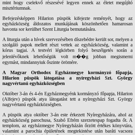
mint hogy cselekvő részesévé legyen ennek az életet megújító
misztériumnak.
Befejezésképpen Hilarion püspök kifejezte reményét, hogy az
egyházközség áldozatos munkájának köszönhetően hamarosan
havonta sor kerülhet Szent Liturgia bemutatására.
A liturgia után a hívek szervezésében díszebédre került sor, melyen a
szolgáló papok mellett részt vettek az egyházközség, valamint a
kórus tagjai. A testvéri légkörben folyó beszélgetés során a
jelenlévőknek lehetőségük volt m��g jobban megismerni
egymást, mindannyiuk őszinte örömére.
A Magyar Orthodox Egyházmegye kormányzó főpapja,
Hilarion püspök látogatása a nyíregyházi Szt. György
nagyvértanú egyházközségben
Október 3-án és 4-én Egyházmegyénk kormányzó főpapja, Hilarion
(Alfejev) püspök atya látogatást tett a nyíregyházi Szt. György
nagyvértanú egyházközségben.
A püspök atya október 3-án este érkezett Nyíregyházára, ahol az
egyházközség parochusa, Szabó Efrém szerzetespap fogadta őt. A
templom, az egyházmegye Nyíregyházán őrzött értékes könyvtára,
valamint a parochia épületének megtekintése után baráti vacsora