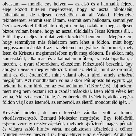
olvastam — mondja egy helyen — az első és a harmadik fejezet
eleje között hirtelen megéreztem, hogy az asztal túloldalán,
láthatatlanul, de teljesen érezhetően ott áll Valaki. Felemelve
tekintetemet, semmit sem láttam, semmit sem hallottam, semmilyen
érzékszervekkel felfogható dolgot nem tapasztaltam, mégis teljesen
biztos voltam benne, hogy az asztal túloldalán Jézus Krisztus áll…
Ettől fogva teljes fordulat vette kezdetét bennem… Megéreztem,
hogy semmilyen más feladatom nem lehet a földön, mint hogy
megosszam másokkal azt az életemet megváltoztató örömet, mely
Isten és Krisztus megismerésében nyílt meg előttem. És akkor, még
kamaszként, alkalmas és alkalmatlan időben, az iskolapadban, a
metrón, a nyári táborokban, elkezdtem Krisztusról beszélni, úgy,
ahogyan
nekem
megnyilatkozott: mint az életről, mint az örömről,
mint az élet értelméről, mint valami olyan újról, amely
mindent
megújított. Azt mondhattam volna akkor Pál apostollal együtt: „jaj
nekem, ha nem hirdetem az evangéliumot” (1Kor 9,16). Jaj nekem,
mert meg nem osztani ezt a csodát másokkal, Isten előtti vétek lett
volna, Aki ezt a csodát tette, és emberek előtti vétek is, akik az egész
földön várják az Istenről, az emberről, az életről mondott élő igét…”
Kevésbé hirtelen, de nem kevésbé váratlan volt a francia
vitorlásversenyző, Bernard Moitesier megtérése. Egy földkörüli
egyéni verseny résztvevőjeként, melynek győztesét magas pénzdíj
és világra szóló hírnév várta, magabiztosan közeledett a célhoz.
Minden esélye megvolt rá, hogy elnyerje az elsőséget, Angliában