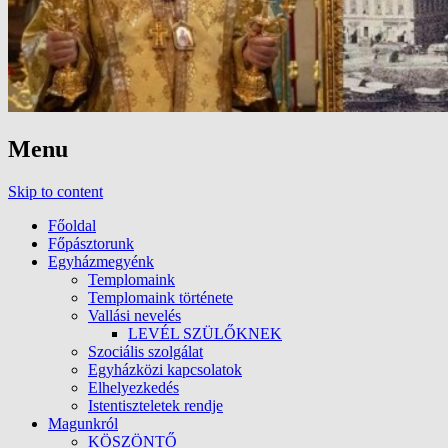
Menu
Skip to content
Főoldal
Főpásztorunk
Egyházmegyénk
Templomaink
Templomaink története
Vallási nevelés
LEVÉL SZÜLŐKNEK
Szociális szolgálat
Egyházközi kapcsolatok
Elhelyezkedés
Istentiszteletek rendje
Magunkról
KÖSZÖNTŐ