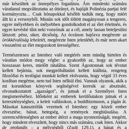
már készültek az ünnepélyes fogadásra. Ám mindenki számára
váratlanul megváltoztatta az útirányt, és hajóját Polinézia partjai felé
kormányozta… Csak hónapokkal később tudták meg, hogy miért
állt ki a versenyből. Miután sok időt töltött magányosan a tengeren,
egyre mélyebben és mélyebben gondolkodott el az élet értelmén, és
egyre kevésbé tűnt neki vonzónak az a cél, amely lassan beteljesülni
látszott: pénz, siker, dicsőség. Az óceánon hajózva megérezte az
örökkévalóság leheletét
, megérezte Isten jelenlétét, és már nem akart
visszatérni az élet megszokott ürességéhez.
Természetesen az Istenhez való megtérés nem mindig hirtelen és
váratlan módon megy végbe: a gyakoribb az, hogy az ember
hosszasan keres, mielőtt rátalálna. Szent Ágostonnak sok tévutat
kellett bejárnia, sok megpróbáltatást kellett kiállnia, rengeteg
filozófiai és teológiai munkát kellett elolvasnia, hogy végül 33 éves
korában megértse, nem tud Isten nélkül élni. Vannak olyanok, akik a
mi korunkban könyvek segítségével keresik az absztrakt,
elvonatkoztatott „igazságot”, és jutnak el a Személyes Isten
megismeréséhez. Időnként az emberek kerülőutakon jutnak el a
kereszténységhez, a keleti vallásokon, a buddhizmuson, a jógán át.
Másokat katasztrófák vezetnek el Istenhez: egy közeli ember
elvesztése, bánat, betegség, a remények meghiúsulása. A
szerencsétlenségben az ember átérzi a maga nyomorúságát, megérti,
hogy mindent elveszített, hogy nincs más számára, csak Isten. Akkor
de profundis
– a mélységből (Zsolt 129,1), a bánat és a