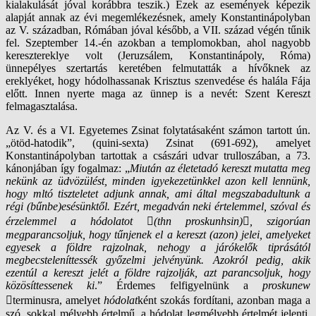
kialakulását jóval korábbra teszik.) Ezek az események képezik
alapját annak az évi megemlékezésnek, amely Konstantinápolyban
az V. században, Rómában jóval később, a VII. század végén tűnik
fel. Szeptember 14.-én azokban a templomokban, ahol nagyobb
keresztereklye volt (Jeruzsálem, Konstantinápoly, Róma)
ünnepélyes szertartás keretében felmutatták a hívőknek az
ereklyéket, hogy hódolhassanak Krisztus szenvedése és halála Fája
előtt. Innen nyerte maga az ünnep is a nevét: Szent Kereszt
felmagasztalása.
Az V. és a VI. Egyetemes Zsinat folytatásaként számon tartott ún.
„ötöd-hatodik”, (quini-sexta) Zsinat (691-692), amelyet
Konstantinápolyban tartottak a császári udvar trulloszában, a 73.
kánonjában így fogalmaz: „
Miután az életetadó kereszt mutatta meg
nekünk az üdvözülést, minden igyekezetünkkel azon kell lennünk,
hogy mltó tiszteletet adjunk annak, ami által megszabadultunk a
régi (bűnbe)esésünktől. Ezért, megadván neki értelemmel, szóval és
érzelemmel a hódolatot 
(thn proskunhsin)
, szigorúan
megparancsoljuk, hogy tűnjenek el a kereszt (azon) jelei, amelyeket
egyesek a földre rajzolnak, nehogy a járókelők tiprásától
megbecsteleníttessék győzelmi jelvényünk. Azokról pedig, akik
ezentúl a kereszt jelét a földre rajzolják, azt parancsoljuk, hogy
közösíttessenek ki
.” Érdemes felfigyelnünk a
proskunew
terminusra, amelyet
hódolat
ként szokás fordítani, azonban maga a
szó, sokkal mélyebb értelmű, a hódolat legmélyebb értelmét jelenti,