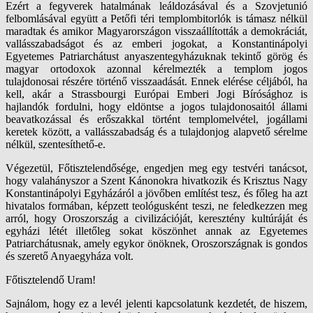
Ezért a fegyverek hatalmának leáldozásával és a Szovjetunió
felbomlásával együtt a Petőfi téri templombitorlók is támasz nélkül
maradtak és amikor Magyarországon visszaállították a demokráciát,
vallásszabadságot és az emberi jogokat, a Konstantinápolyi
Egyetemes Patriarchátust anyaszentegyházuknak tekintő görög és
magyar ortodoxok azonnal kérelmezték a templom jogos
tulajdonosai részére történő visszaadását. Ennek elérése céljából, ha
kell, akár a Strassbourgi Európai Emberi Jogi Bírósághoz is
hajlandók fordulni, hogy eldöntse a jogos tulajdonosaitól állami
beavatkozással és erőszakkal történt templomelvétel, jogállami
keretek között, a vallásszabadság és a tulajdonjog alapvető sérelme
nélkül, szentesíthető-e.
Végezetül, Főtisztelendősége, engedjen meg egy testvéri tanácsot,
hogy valahányszor a Szent Kánonokra hivatkozik és Krisztus Nagy
Konstantinápolyi Egyházáról a jövőben említést tesz, és főleg ha azt
hivatalos formában, képzett teológusként teszi, ne feledkezzen meg
arról, hogy Oroszország a civilizációját, keresztény kultúráját és
egyházi létét illetőleg sokat köszönhet annak az Egyetemes
Patriarchátusnak, amely egykor önöknek, Oroszországnak is gondos
és szerető Anyaegyháza volt.
Főtisztelendő Uram!
Sajnálom, hogy ez a levél jelenti kapcsolatunk kezdetét, de hiszem,