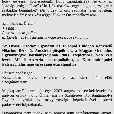
hogy egyrészt kötelességünk, hogy „munkatársak legyünk az
Igazság szolgálatában” (3Jn 1,8), másrészt egyedül „az igazság tesz
szabaddá bennünket” (Jn 8,32). E célt szolgálja jelen levelem,
melynek eléréséhez készséggel állok az Ön rendelkezésére.
Szeretettel az Úrban:
+ Mihail
Ausztriai metropolita
az Egyetemes Patriarchátus magyarországi exarchája
Az Orosz Ortodox Egyházat az Európai Unióban képviselő
Hilarion Bécsi és Ausztriai püspöknek, a Magyar Orthodox
Egyházmegye kormányzójának 2003. szeptember 2-án kelt
levele Mihail Ausztriai metropolitához, a Konstantinápolyi
Patriarchátus magyarországi exarchájához
Főtisztelendőséged,
Krisztusban kedves Testvérem és az Isten oltára előtt
Szolgálattársam!
Megkaptam Főtisztelendőséged 2003. augusztus 1-én kelt levelét, és
nagyon örülök, hogy Önnel, mint a Szentséges Konstantinápolyi
Egyház ausztriai és magyarországi képviselőjével testvéri
párbeszédet folytathatok.
Ugyanakkor nem tudok nem hangot adni sajnálatomnak amiatt,