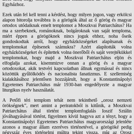
Egyházhoz.
Ezek után fel kell tenni a kérdést, hogy milyen jogon, vagy erkölcsi
alapon bitorolja továbbra is a görögök által az ő görög és magyar
ortodox utódaiknak emelt templomot a Moszkvai Patriarchátus? Ha
ma a szerbeknek, románoknak, bolgároknak van saját temploma,
miért éppen a görögöknek nincs joguk ehhez, noha őseik
gondoskodtak arról, hogy egyházközségeket alapítsanak és
templomokat építsenek számukra? Azért alapították volna
egyházközségeket és építettek volna önerőből és saját verejtékükkel
templomokat, hogy majd a Moszkvai Patriarchátus eljön és
elfoglalja azokat, kisemmizve onnan a görög és a magyar
ortodoxokat, akik testvéri kapcsolatban állnak egymással és nincs
közöttük gyűlölködés és nacionalista fanatizmus. E szellemiség
kialakításához jelentősen hozzájárult, hogy a Konstantinápolyi
Egyetemes Patriarchátus már 1930-ban engedélyezte a magyar
liturgikus nyelv használatát.
A Petőfi téri templom tehát nem tekinthető „orosz nemzeti
örökségnek”, mert amint a periratokból is kitűnik, a Moszkvai
Patriarchátus által történt templomfoglalás Ioszif Sztálin
jóváhagyásával történt, figyelmen kívül hagyva azt a tényt, hogy a
Konstantinápolyi Egyetemes Patriarchátus magyarországi jelenléte
azonos a magyar állam ezeréves történetével, a görögöké pedig
négyszáz éves történelmi múltra tekint vissza, míg az Orosz