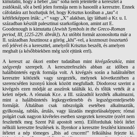
kimutatni, hogy a héber „tau” soha nem jelentette a keresztet a
zsidóknál, sőt a betű jelen formája nem is hasonlít a keresztre. Ennek
cáfolatára azt hozhatjuk fel, hogy Krisztus korában a „tau”-t
kétféleképpen írták: „+” vagy „X” alakban, így látható a Kr. u. I.
században készült palesztinai szarkofágokon, amint azt E.
Goodenough is kimutatta (
Jewish Symbols in the Greco-Roman
period, III, [225-229. ábrák]
). Az utóbbi formát azonosította már a
II. században Jusztinosz a görög „khi”-vel, a kozmoszt összetartó
erő jelével és a kereszttel, amelyről Krisztus beszélt, és amelyen
meghalt (a későbbiekben még szót ejtünk errl).
A kereszt az ókori ember tudatában mint
kivégzőeszköz
, mint
szégyenfa
szerepelt. A keresztrefeszítés abban az időben a
halálbüntetés egyik formája volt. A kivégzés során a halálraítéltet
keresztre kötözték vagy szegezték, melynek következtében a
szerencsétlen iszonyú kínok között megfulladt. Diodorosz szerint a
kivégzés ezen módját az asszírok találták ki, és tőlük vették át a
keleti népek. A rómaiak Kr.e. a III. századtól kezdték alkalmazni,
mint a halálbüntetés legkegyetlenebb és legszégyenteljesebb
formáját. Általában csak rabszolgák esetében alkalmazták,
gyilkosság, rablás, árulás, vagy lázadás megtorlásaképpen; római
polgárt csak nagyon kivételes esetben szegeztek keresztre (ezért nem
feszítették meg Szent Pál apostolt sem). Előfordultak bírói ítélet
nélküli keresztre feszítések is. Ilyenkor a keresztre feszítést kimondó
ítéletet a nép tömeges „Ibis ad crucem!” felkiáltása fejezte ki.