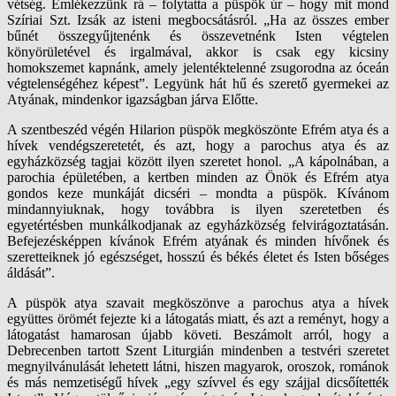
vétség. Emlékezzünk rá – folytatta a püspök úr – hogy mit mond
Szíriai Szt. Izsák az isteni megbocsátásról. „Ha az összes ember
bűnét összegyűjtenénk és összevetnénk Isten végtelen
könyörületével és irgalmával, akkor is csak egy kicsiny
homokszemet kapnánk, amely jelentéktelenné zsugorodna az óceán
végtelenségéhez képest”. Legyünk hát hű és szerető gyermekei az
Atyának, mindenkor igazságban járva Előtte.
A szentbeszéd végén Hilarion püspök megköszönte Efrém atya és a
hívek vendégszeretetét, és azt, hogy a parochus atya és az
egyházközség tagjai között ilyen szeretet honol. „A kápolnában, a
parochia épületében, a kertben minden az Önök és Efrém atya
gondos keze munkáját dicséri – mondta a püspök. Kívánom
mindannyiuknak, hogy továbbra is ilyen szeretetben és
egyetértésben munkálkodjanak az egyházközség felvirágoztatásán.
Befejezésképpen kívánok Efrém atyának és minden hívőnek és
szeretteiknek jó egészséget, hosszú és békés életet és Isten bőséges
áldását”.
A püspök atya szavait megköszönve a parochus atya a hívek
együttes örömét fejezte ki a látogatás miatt, és azt a reményt, hogy a
látogatást hamarosan újabb követi. Beszámolt arról, hogy a
Debrecenben tartott Szent Liturgián mindenben a testvéri szeretet
megnyilvánulását lehetett látni, hiszen magyarok, oroszok, románok
és más nemzetiségű hívek „egy szívvel és egy szájjal dicsőítették