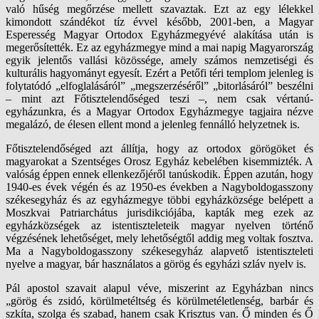
való hűség megőrzése mellett szavaztak. Ezt az egy lélekkel
kimondott szándékot tíz évvel később, 2001-ben, a Magyar
Esperesség Magyar Ortodox Egyházmegyévé alakítása után is
megerősítették. Ez az egyházmegye mind a mai napig Magyarország
egyik jelentős vallási közössége, amely számos nemzetiségi és
kulturális hagyományt egyesít. Ezért a Petőfi téri templom jelenleg is
folytatódó „elfoglalásáról” „megszerzéséről” „bitorlásáról” beszélni
– mint azt Főtisztelendőséged teszi –, nem csak vértanú-
egyházunkra, és a Magyar Ortodox Egyházmegye tagjaira nézve
megalázó, de élesen ellent mond a jelenleg fennálló helyzetnek is.
Főtisztelendőséged azt állítja, hogy az ortodox görögöket és
magyarokat a Szentséges Orosz Egyház kebelében kisemmizték. A
valóság éppen ennek ellenkezőjéről tanúskodik. Éppen azután, hogy
1940-es évek végén és az 1950-es években a Nagyboldogasszony
székesegyház és az egyházmegye többi egyházközsége belépett a
Moszkvai Patriarchátus jurisdikciójába, kapták meg ezek az
egyházközségek az istentiszteleteik magyar nyelven történő
végzésének lehetőséget, mely lehetőségtől addig meg voltak fosztva.
Ma a Nagyboldogasszony székesegyház alapvető istentiszteleti
nyelve a magyar, bár használatos a görög és egyházi szláv nyelv is.
Pál apostol szavait alapul véve, miszerint az Egyházban nincs
„görög és zsidó, körülmetéltség és körülmetéletlenség, barbár és
szkíta, szolga és szabad, hanem csak Krisztus van. Ő minden és Ő