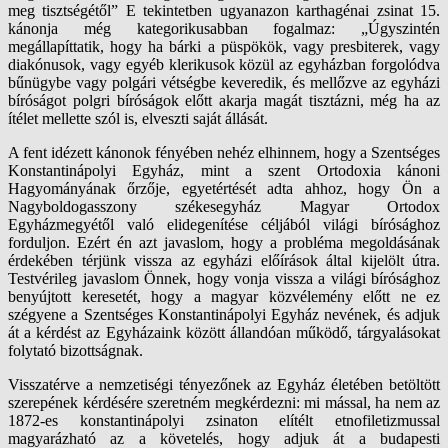
meg tisztségétől” E tekintetben ugyanazon karthagénai zsinat 15.
kánonja még kategorikusabban fogalmaz: „Úgyszintén
megállapíttatik, hogy ha bárki a püspökök, vagy presbiterek, vagy
diakónusok, vagy egyéb klerikusok közül az egyházban forgolódva
bűnügybe vagy polgári vétségbe keveredik, és mellőzve az egyházi
bíróságot polgri bíróságok előtt akarja magát tisztázni, még ha az
ítélet mellette szól is, elveszti saját állását.
A fent idézett kánonok fényében nehéz elhinnem, hogy a Szentséges
Konstantinápolyi Egyház, mint a szent Ortodoxia kánoni
Hagyományának őrzője, egyetértését adta ahhoz, hogy Ön a
Nagyboldogasszony székesegyház Magyar Ortodox
Egyházmegyétől való elidegenítése céljából világi bírósághoz
forduljon. Ezért én azt javaslom, hogy a probléma megoldásának
érdekében térjünk vissza az egyházi előírások által kijelölt útra.
Testvérileg javaslom Önnek, hogy vonja vissza a világi bírósághoz
benyújtott keresetét, hogy a magyar közvélemény előtt ne ez
szégyene a Szentséges Konstantinápolyi Egyház nevének, és adjuk
át a kérdést az Egyházaink között állandóan működő, tárgyalásokat
folytató bizottságnak.
Visszatérve a nemzetiségi tényezőnek az Egyház életében betöltött
szerepének kérdésére szeretném megkérdezni: mi mással, ha nem az
1872-es konstantinápolyi zsinaton elítélt etnofiletizmussal
magyarázható az a követelés, hogy adjuk át a budapesti