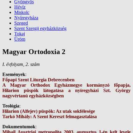
Gyöngyös
Hévíz
Miskolc
Nyíregyháza
Szeged
Szent Szergij egyházközség
Tokaj
Üröm
Magyar Ortodoxia 2
I. évfolyam, 2. szám
Események
:
Főpapi Szent Liturgia Debrecenben
A Magyar Orthodox Egyházmegye kormányzó főpapja,
Hilarion püspök látogatása a nyíregyházi Szt. György
nagyvértanú egyházközségben
Teológia
:
Hilarion (Alfejev) püspök: Az utak sokfélesége
Tarkó Mihály: A Szent Kereszt felmagasztalása
Dokumentumok
:
Mihail Ausztriai metropolita 2003. augusztus 1-én kelt levele