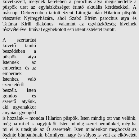
következett, melynek keretében a parochus atya megismertette a
püspök urat az egyházközséget érintő aktuális kérdésekkel. A
másnapi Debrecenben tartott Szent Liturgia után Hilarion püspök
visszatért Nyíregyházára, ahol Szabó Efrém parochus atya és
Tatárka Kirill diakónus, valamint az egyházközség híveinek
részvételével litiával egybekötött esti istentiszteletet tartott.
A szertartást
követő tanító
beszédében a
püspök atya
Istennek az
emberhez, és az
embernek
Istenhez való
szeretetéről
beszélt. Isten
gondos és
szerető atyánk,
aki ugyanakkor
anyaian gyengéd
is hozzánk – mondta Hilarion püspök. Isten mindig ott van velünk,
még ha mi el is hagyjuk őt. Isten mindig szeret bennünket, még ha
mi el is utasítjuk az Ő szeretetét. Isten mindenkor megbocsát az
őszinte bűnbánónak, bármilyen nagy és súlyos is volt az elkövetett