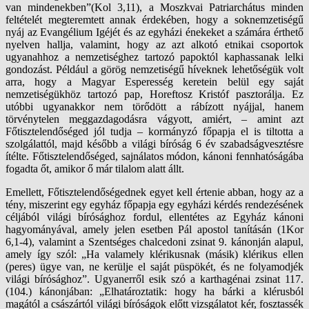
van mindenekben”(Kol 3,11), a Moszkvai Patriarchátus minden
feltételét megteremtett annak érdekében, hogy a soknemzetiségű
nyáj az Evangélium Igéjét és az egyházi énekeket a számára érthető
nyelven hallja, valamint, hogy az azt alkotó etnikai csoportok
ugyanahhoz a nemzetiséghez tartozó papoktól kaphassanak lelki
gondozást. Például a görög nemzetiségű híveknek lehetőségük volt
arra, hogy a Magyar Esperesség keretein belül egy saját
nemzetiségükhöz tartozó pap, Horeftosz Kristóf pasztorálja. Ez
utóbbi ugyanakkor nem törődött a rábízott nyájjal, hanem
törvénytelen meggazdagodásra vágyott, amiért, – amint azt
Főtisztelendőséged jól tudja – kormányzó főpapja el is tiltotta a
szolgálattól, majd később a világi bíróság 6 év szabadságvesztésre
ítélte. Főtisztelendőséged, sajnálatos módon, kánoni fennhatóságába
fogadta őt, amikor ő már tilalom alatt állt.
Emellett, Főtisztelendőségednek egyet kell értenie abban, hogy az a
tény, miszerint egy egyház főpapja egy egyházi kérdés rendezésének
céljából világi bírósághoz fordul, ellentétes az Egyház kánoni
hagyományával, amely jelen esetben Pál apostol tanításán (1Kor
6,1-4), valamint a Szentséges chalcedoni zsinat 9. kánonján alapul,
amely így szól: „Ha valamely klérikusnak (másik) klérikus ellen
(peres) ügye van, ne kerülje el saját püspökét, és ne folyamodjék
világi bírósághoz”. Ugyanerről esik szó a karthagénai zsinat 117.
(104.) kánonjában: „Elhatároztatik: hogy ha bárki a klérusból
magától a császártól világi bíróságok előtt vizsgálatot kér, fosztassék