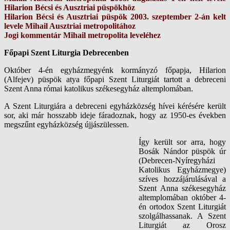
Hilarion Bécsi és Ausztriai püspökhöz
Hilarion Bécsi és Ausztriai püspök 2003. szeptember 2-án kelt
levele Mihail Ausztriai metropolitához
Jogi kommentár Mihail metropolita leveléhez
Főpapi Szent Liturgia Debrecenben
Október 4-én egyházmegyénk kormányzó főpapja, Hilarion
(Alfejev) püspök atya főpapi Szent Liturgiát tartott a debreceni
Szent Anna római katolikus székesegyház altemplomában.
A Szent Liturgiára a debreceni egyházközség hívei kérésére került
sor, aki már hosszabb ideje fáradoznak, hogy az 1950-es években
megszűnt egyházközség újjászülessen.
Így került sor arra, hogy
Bosák Nándor püspök úr
(Debrecen-Nyíregyházi
Katolikus Egyházmegye)
szíves hozzájárulásával a
Szent Anna székesegyház
altemplomában október 4-
én ortodox Szent Liturgiát
szolgálhassanak. A Szent
Liturgiát az Orosz