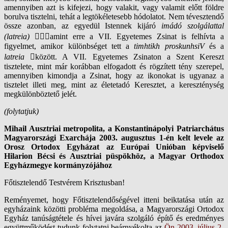
amennyiben azt is kifejezi, hogy valakit, vagy valamit előtt földre
borulva tisztelni, tehát a legtökéletesebb hódolatot. Nem tévesztendő
össze azonban, az egyedül Istennek kijáró
imádó szolgálattal
(latreia)
amint erre a VII. Egyetemes Zsinat is felhívta a
figyelmet, amikor különbséget tett a
timhtikh proskunhsiV
és a
latreia
között. A VII. Egyetemes Zsinaton a Szent Kereszt
tisztelete, mint már korábban elfogadott és rögzített tény szerepel,
amennyiben kimondja a Zsinat, hogy az ikonokat is ugyanaz a
tisztelet illeti meg, mint az életetadó Keresztet, a kereszténység
megkülönböztető jelét.
(folytatjuk)
Mihail Ausztriai metropolita, a Konstantinápolyi Patriarchátus
Magyarországi Exarchája 2003. augusztus 1-én kelt levele az
Orosz Ortodox Egyházat az Európai Unióban képviselő
Hilarion Bécsi és Ausztriai püspökhöz, a Magyar Orthodox
Egyházmegye kormányzójához
Főtisztelendő Testvérem Krisztusban!
Reményemet, hogy Főtisztelendőségével itteni beiktatása után az
egyházaink közötti probléma megoldása, a Magyarországi Ortodox
Egyház tanúságtétele és hívei javára szolgáló építő és eredményes
együttműködést tudunk folytatni beárnyékolta az
Ön 2003. július 2-