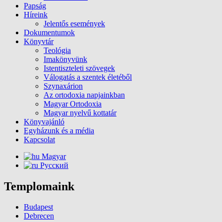
Papság
Híreink
Jelentős események
Dokumentumok
Könyvtár
Teológia
Imakönyvünk
Istentiszteleti szövegek
Válogatás a szentek életéből
Szynaxárion
Az ortodoxia napjainkban
Magyar Ortodoxia
Magyar nyelvű kottatár
Könyvajánló
Egyházunk és a média
Kapcsolat
Magyar
Русский
Templomaink
Budapest
Debrecen