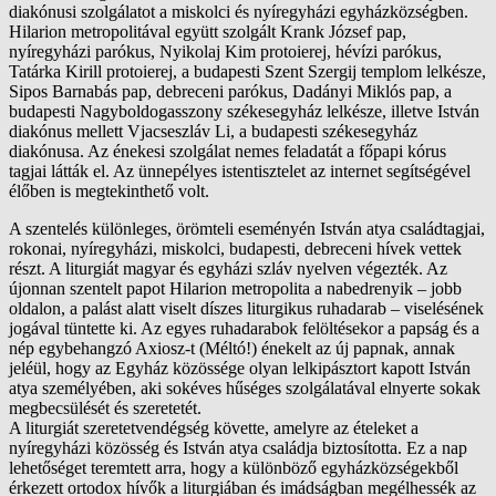
diakónusi szolgálatot a miskolci és nyíregyházi egyházközségben.
Hilarion metropolitával együtt szolgált Krank József pap,
nyíregyházi parókus, Nyikolaj Kim protoierej, hévízi parókus,
Tatárka Kirill protoierej, a budapesti Szent Szergij templom lelkésze,
Sipos Barnabás pap, debreceni parókus, Dadányi Miklós pap, a
budapesti Nagyboldogasszony székesegyház lelkésze, illetve István
diakónus mellett Vjacseszláv Li, a budapesti székesegyház
diakónusa. Az énekesi szolgálat nemes feladatát a főpapi kórus
tagjai látták el. Az ünnepélyes istentisztelet az internet segítségével
élőben is megtekinthető volt.
A szentelés különleges, örömteli eseményén István atya családtagjai,
rokonai, nyíregyházi, miskolci, budapesti, debreceni hívek vettek
részt. A liturgiát magyar és egyházi szláv nyelven végezték. Az
újonnan szentelt papot Hilarion metropolita a nabedrenyik – jobb
oldalon, a palást alatt viselt díszes liturgikus ruhadarab – viselésének
jogával tüntette ki. Az egyes ruhadarabok felöltésekor a papság és a
nép egybehangzó Axiosz-t (Méltó!) énekelt az új papnak, annak
jeléül, hogy az Egyház közössége olyan lelkipásztort kapott István
atya személyében, aki sokéves hűséges szolgálatával elnyerte sokak
megbecsülését és szeretetét.
A liturgiát szeretetvendégség követte, amelyre az ételeket a
nyíregyházi közösség és István atya családja biztosította. Ez a nap
lehetőséget teremtett arra, hogy a különböző egyházközségekből
érkezett ortodox hívők a liturgiában és imádságban megélhessék az