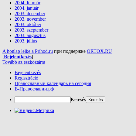
2004. február
2004. január
2003. december
2003. november
2003. október
2003. szeptember
2003. augusztus
2003. július
A honlap lelke a Prihod.ru
при поддержке
ORTOX.RU
[
Bejelentkezés
]
Tovább az eszköztárra
Bejelentkezés
Regisztráció
Православный календарь на сегодня
В-Православии.рф
Keresés