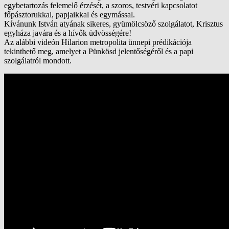
egybetartozás felemelő érzését, a szoros, testvéri kapcsolatot
főpásztorukkal, papjaikkal és egymással.
Kívánunk István atyának sikeres, gyümölcsöző szolgálatot, Krisztus
egyháza javára és a hívők üdvösségére!
Az alábbi videón Hilarion metropolita ünnepi prédikációja
tekinthető meg, amelyet a Pünkösd jelentőségéről és a papi
szolgálatról mondott.