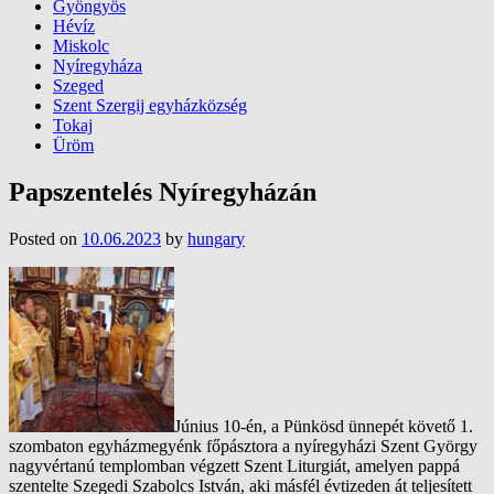
Gyöngyös
Hévíz
Miskolc
Nyíregyháza
Szeged
Szent Szergij egyházközség
Tokaj
Üröm
Papszentelés Nyíregyházán
Posted on
10.06.2023
by
hungary
Június 10-én, a Pünkösd ünnepét követő 1.
szombaton egyházmegyénk főpásztora a nyíregyházi Szent György
nagyvértanú templomban végzett Szent Liturgiát, amelyen pappá
szentelte Szegedi Szabolcs István, aki másfél évtizeden át teljesített