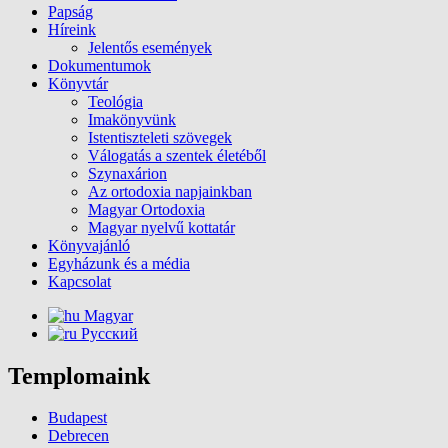
Papság
Híreink
Jelentős események
Dokumentumok
Könyvtár
Teológia
Imakönyvünk
Istentiszteleti szövegek
Válogatás a szentek életéből
Szynaxárion
Az ortodoxia napjainkban
Magyar Ortodoxia
Magyar nyelvű kottatár
Könyvajánló
Egyházunk és a média
Kapcsolat
Magyar
Русский
Templomaink
Budapest
Debrecen