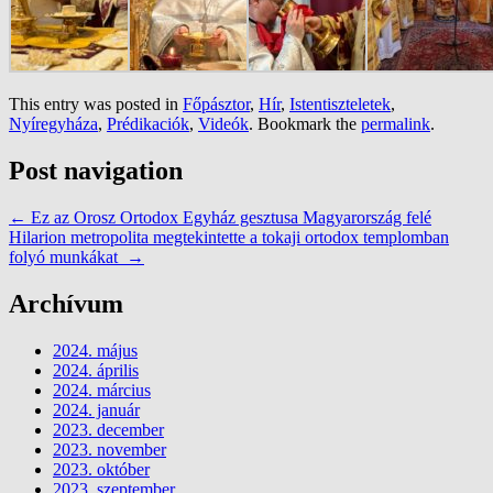
This entry was posted in
Főpásztor
,
Hír
,
Istentiszteletek
,
Nyíregyháza
,
Prédikaciók
,
Videók
. Bookmark the
permalink
.
Post navigation
←
Ez az Orosz Ortodox Egyház gesztusa Magyarország felé
Hilarion metropolita megtekintette a tokaji ortodox templomban
folyó munkákat
→
Archívum
2024. május
2024. április
2024. március
2024. január
2023. december
2023. november
2023. október
2023. szeptember