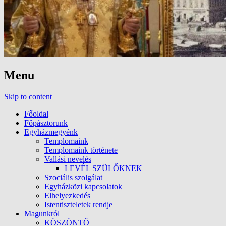
Menu
Skip to content
Főoldal
Főpásztorunk
Egyházmegyénk
Templomaink
Templomaink története
Vallási nevelés
LEVÉL SZÜLŐKNEK
Szociális szolgálat
Egyházközi kapcsolatok
Elhelyezkedés
Istentiszteletek rendje
Magunkról
KÖSZÖNTŐ