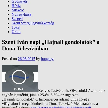
Gyöngyös
Hévíz
Miskolc
Nyíregyháza
Szeged
Szent Szergij egyházközség
Tokaj
Üröm
Szent Iván napi „Hajnali gondolatok” a
Duna Televízióban
Posted on
26.06.2015
by
hungary
Kedves Testvéreink, Olvasóink! Az ortodox
egyház legutóbbi, június 25-én, 5.50-kor sugárzott
„Hajnali gondolatok” c. háromperces adását július 16-ig a
világhálón is megtekinthetik, a Duna Televízió Médiatárában, a
következő helyen:
http://www.mediaklikk.hu/video/hajnali-