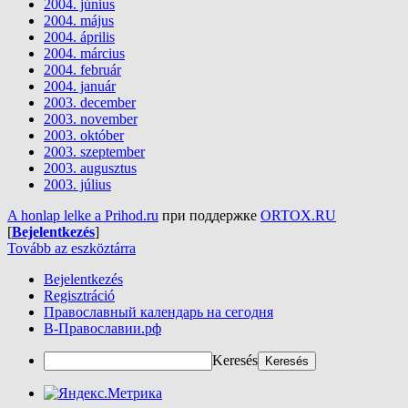
2004. június
2004. május
2004. április
2004. március
2004. február
2004. január
2003. december
2003. november
2003. október
2003. szeptember
2003. augusztus
2003. július
A honlap lelke a Prihod.ru
при поддержке
ORTOX.RU
[
Bejelentkezés
]
Tovább az eszköztárra
Bejelentkezés
Regisztráció
Православный календарь на сегодня
В-Православии.рф
Keresés