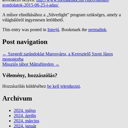
gondolatok-2015-06-25-i-adas/
A műsor elindításához a „Silverlight” program szükséges, amely a
világhálóról ingyenesen letölthető.
This entry was posted in
Interjú
. Bookmark the
permalink
.
Post navigation
←
Szegedi zarándoklat Marosvárra, a Keresztelő Szent János
monostorba
Missziós tábor Mátrafüreden
→
Vélemény, hozzászólás?
Hozzászólás küldéséhez
be kell jelentkezni
.
Archívum
2024. május
2024. április
2024. március
2024. január