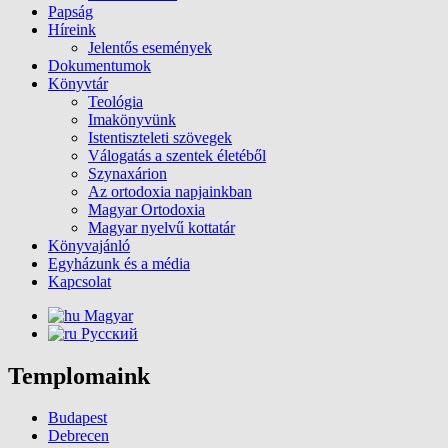
Papság
Híreink
Jelentős események
Dokumentumok
Könyvtár
Teológia
Imakönyvünk
Istentiszteleti szövegek
Válogatás a szentek életéből
Szynaxárion
Az ortodoxia napjainkban
Magyar Ortodoxia
Magyar nyelvű kottatár
Könyvajánló
Egyházunk és a média
Kapcsolat
Magyar
Русский
Templomaink
Budapest
Debrecen