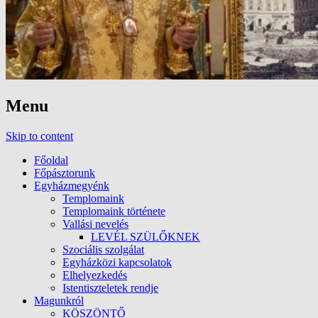
Menu
Skip to content
Főoldal
Főpásztorunk
Egyházmegyénk
Templomaink
Templomaink története
Vallási nevelés
LEVÉL SZÜLŐKNEK
Szociális szolgálat
Egyházközi kapcsolatok
Elhelyezkedés
Istentiszteletek rendje
Magunkról
KÖSZÖNTŐ