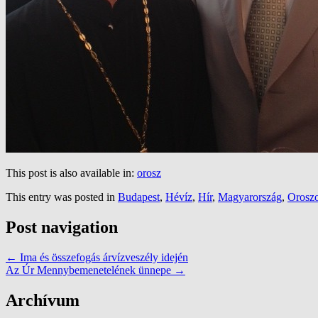
This post is also available in:
orosz
This entry was posted in
Budapest
,
Hévíz
,
Hír
,
Magyarország
,
Orosz
Post navigation
←
Ima és összefogás árvízveszély idején
Az Úr Mennybemenetelének ünnepe
→
Archívum