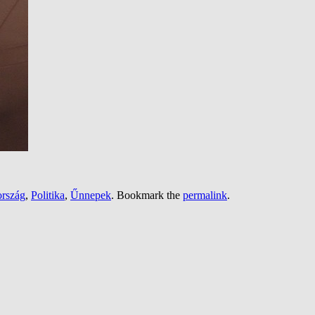
ország
,
Politika
,
Űnnepek
. Bookmark the
permalink
.