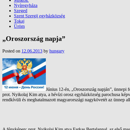
Miskolc
Nyíregyháza
Szeged
Szent Szergij egyházközség
Tokaj
Üröm
„Oroszország napja”
Posted on
12.06.2013
by
hungary
Június 12-én, „Oroszország napján”, ünnepi 
prot. Nyikolaj Kim atya, a hévízi orosz egyházközség parochusa kép
rendkívüli és meghatalmazott magyarországi nagykövetét az ünnep alka
A fényképen: prot. Nyikolaj Kim atya Farkas Bertalannal, az első ma