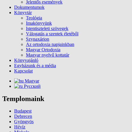
Jelentős események
Dokumentumok
Könyvtár
Teológia
Imakönyvünk
Istentiszteleti szövegek
Válogatás a szentek életéből
Szynaxárion
Az ortodoxia napjainkban
Magyar Ortodoxia
Magyar nyelvű kottatár
Könyvajánló
Egyházunk és a média
Kapcsolat
Magyar
Русский
Templomaink
Budapest
Debrecen
Gyöngyös
Hévíz