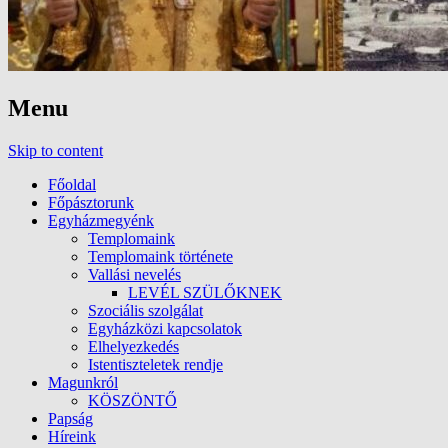
Menu
Skip to content
Főoldal
Főpásztorunk
Egyházmegyénk
Templomaink
Templomaink története
Vallási nevelés
LEVÉL SZÜLŐKNEK
Szociális szolgálat
Egyházközi kapcsolatok
Elhelyezkedés
Istentiszteletek rendje
Magunkról
KÖSZÖNTŐ
Papság
Híreink