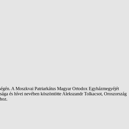
etségén. A Moszkvai Patriarkátus Magyar Ortodox Egyházmegyéjét
sága és hívei nevében köszöntötte Alekszandr Tolkacsot, Oroszország
ához.