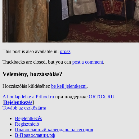
This post is also available in:
orosz
Trackbacks are closed, but you can
post a comment
.
Vélemény, hozzászólás?
Hozzászólás küldéséhez
be kell jelentkezni
.
A honlap lelke a Prihod.ru
при поддержке
ORTOX.RU
[
Bejelentkezés
]
Tovább az eszköztárra
Bejelentkezés
Regisztráció
Православный календарь на сегодня
В-Православии.рф