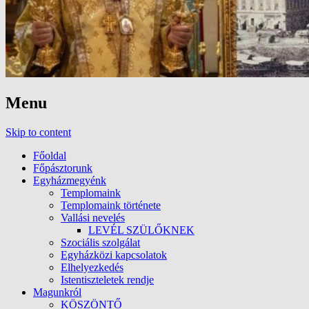
Menu
Skip to content
Főoldal
Főpásztorunk
Egyházmegyénk
Templomaink
Templomaink története
Vallási nevelés
LEVÉL SZÜLŐKNEK
Szociális szolgálat
Egyházközi kapcsolatok
Elhelyezkedés
Istentiszteletek rendje
Magunkról
KÖSZÖNTŐ