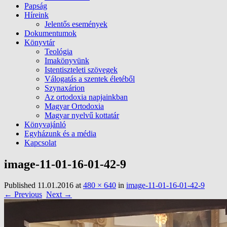
Papság
Híreink
Jelentős események
Dokumentumok
Könyvtár
Teológia
Imakönyvünk
Istentiszteleti szövegek
Válogatás a szentek életéből
Szynaxárion
Az ortodoxia napjainkban
Magyar Ortodoxia
Magyar nyelvű kottatár
Könyvajánló
Egyházunk és a média
Kapcsolat
image-11-01-16-01-42-9
Published
11.01.2016
at
480 × 640
in
image-11-01-16-01-42-9
← Previous
Next →